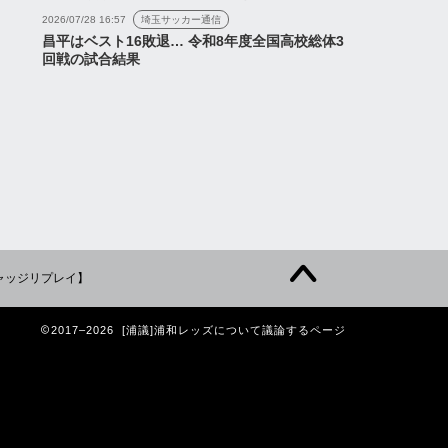
2026/07/28 16:57
埼玉サッカー通信
昌平はベスト16敗退… 令和8年度全国高校総体3
回戦の試合結果
ャッジリプレイ】
2017–2026 [浦議]浦和レッズについて議論するページ