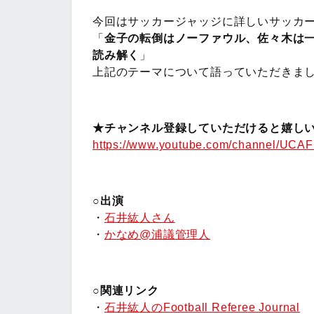
今回はサッカージャッジに詳しいサッカ
「
金子の転倒はノーファウル、佐々木は
読み解く
」
上記のテーマについて語っていただきま
★チャンネル登録していただけると嬉しい
https://www.youtube.com/channel/UC
○出演
・
石井紘人さん
・
かなめ@浦議管理人
○関連リンク
・
石井紘人のFootball Referee Journal