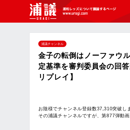
[浦議]浦和レッズについて議論するペ
ージ
浦議チャンネル
金子の転倒はノーファウ
定基準を審判委員会の回
リプレイ】
お陰様でチャンネル登録数37,310突破し
その浦議チャンネルですが、第877弾動