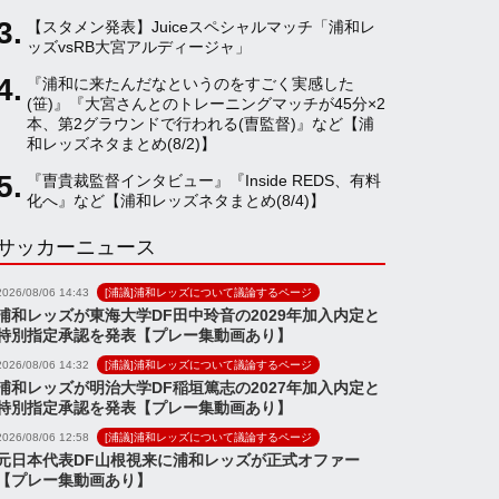
【スタメン発表】Juiceスペシャルマッチ「浦和レ
a
ッズvsRB大宮アルディージャ」
『浦和に来たんだなというのをすごく実感した
(笹)』『大宮さんとのトレーニングマッチが45分×2
n
本、第2グラウンドで行われる(曺監督)』など【浦
和レッズネタまとめ(8/2)】
n
『曺貴裁監督インタビュー』『Inside REDS、有料
化へ』など【浦和レッズネタまとめ(8/4)】
サッカーニュース
e
2026/08/06 14:43
[浦議]浦和レッズについて議論するページ
l
浦和レッズが東海大学DF田中玲音の2029年加入内定と
特別指定承認を発表【プレー集動画あり】
2026/08/06 14:32
[浦議]浦和レッズについて議論するページ
浦和レッズが明治大学DF稲垣篤志の2027年加入内定と
特別指定承認を発表【プレー集動画あり】
2026/08/06 12:58
[浦議]浦和レッズについて議論するページ
元日本代表DF山根視来に浦和レッズが正式オファー
【プレー集動画あり】