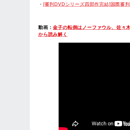
・
[審判DVDシリーズ四部作完結]国際審
動画：
金子の転倒はノーファウル、佐々
から読み解く