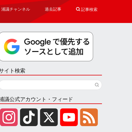
浦議チャンネル
過去記事

記事検索
サイト検索
浦議公式アカウント・フィード
I
T
X
Y
F