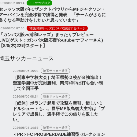
2026/08/06 08:14
ドメサカブログ
セレッソ大阪がFCザンクトパウリからMFジャクソン・
アーバインを完全移籍で獲得と発表 「チームがさらに
良くなる手助けをしたいと思っています」
2026/08/06 07:00
[浦議]浦和レッズについて議論するページ
「ガンバ大阪vs浦和レッズ」まったりプレビュー
LIVE(ゲスト：ガンバ大阪応援Youtuberナフィーさん)
【8/6(木)22時スタート】
埼玉サッカーニュース
2026/08/06 15:03
埼玉サッカー通信
［関東中学校大会］埼玉県勢２校が８強進出！
聖望学園中が完封勝利、南浦和中は打ち合い制
して全国王手
2026/08/06 08:34
埼玉サッカー通信
［総体］ボランチ起用で攻撃を牽引、惜しいミ
ドルシュートも…。昌平MF飯島碧大主将は「プ
底解説】知っておきた
ャンネル
浦議チャンネル
レミアで成長し、選手権でこの借りを返した
い」
ンドの新基準。浦和の
で起きた「あの判定」
2026/08/04 14:56
埼玉サッカー通信
＜PR＞FC PROSPERDADE練習型セレクション
証【勝手...