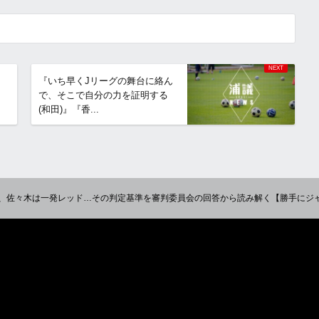
『いち早くJリーグの舞台に絡ん
で、そこで自分の力を証明する
(和田)』『香...
、佐々木は一発レッド…その判定基準を審判委員会の回答から読み解く【勝手にジ