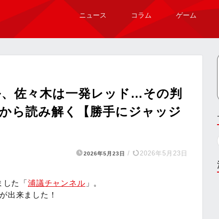
ニュース
コラム
ゲーム
ル、佐々木は一発レッド…その判
答から読み解く【勝手にジャッジ
/
2026年5月23日
2026年5月23日
ました「
浦議チャンネル
」。
画が出来ました！