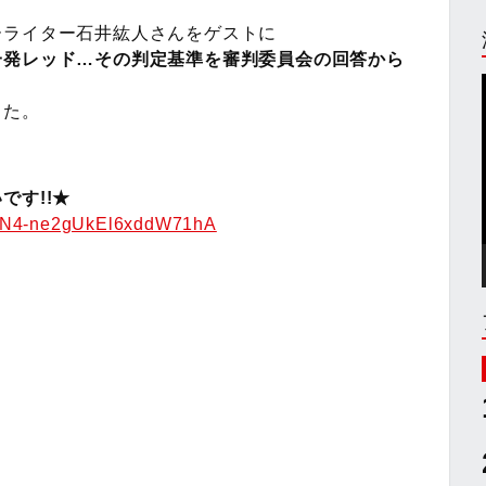
ーライター石井紘人さんをゲストに
一発レッド…その判定基準を審判委員会の回答から
した。
です!!★
AFN4-ne2gUkEl6xddW71hA