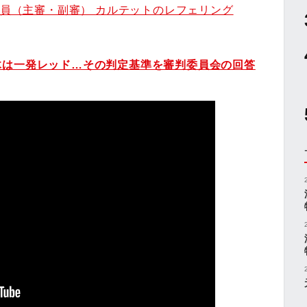
判員（主審・副審） カルテットのレフェリング
木は一発レッド…その判定基準を審判委員会の回答