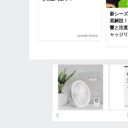
スポーツハラス
新シーズ
どう向き合うべ
底解説！
家に聞く【切り
響と注意
ャッジリプ
2026年7月26日
2026年7月30日