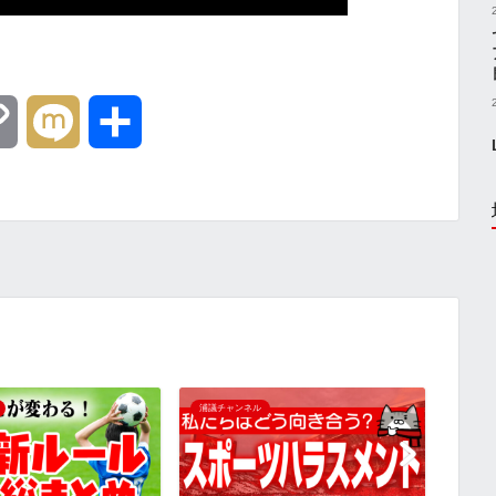
C
M
共
o
i
有
p
x
y
i
L
i
【徹
浦議チャンネル
浦議チ
いハ
n
試合
を検
k