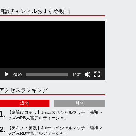
n
i
o
e
浦議チャンネルおすすめ動画
s
k
u
e
動
画
プ
t
T
T
d
レ
ー
ヤ
a
o
u
ー
00:00
12:37
g
k
b
アクセスランキング
r
e
週間
月間
a
C
【議論はコチラ】Juiceスペシャルマッチ「浦和レ
ッズvsRB大宮アルディージャ」
【テキスト実況】Juiceスペシャルマッチ「浦和レ
m
h
ッズvsRB大宮アルディージャ」