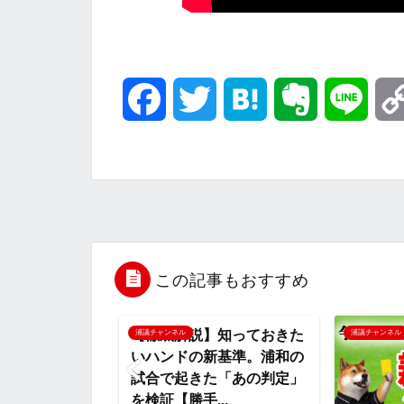
F
T
H
E
L
a
w
a
v
i
c
i
t
e
n
e
t
e
r
e
b
t
n
n
この記事もおすすめ
o
e
a
o
【徹底解説】知っておきた
浦議チャンネル
浦議チャンネル
いハンドの新基準。浦和の
o
r
t
試合で起きた「あの判定」
を検証【勝手...
k
e