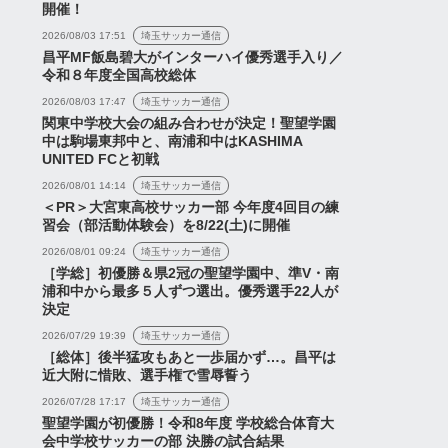
開催！
2026/08/03 17:51
埼玉サッカー通信
新シーズンの新ルールを徹
昌平MF飯島碧大がインターハイ優秀選手入り／
底解説！浦和レッズへの影
令和８年度全国高校総体
響と注意点は？【勝手にジ
2026/08/03 17:47
埼玉サッカー通信
ャッジリプレ...
関東中学校大会の組み合わせが決定！聖望学園
2026年7月26日
中は駒場東邦中と、南浦和中はKASHIMA
2026年8月4日
UNITED FCと初戦
2026/08/01 14:14
埼玉サッカー通信
＜PR＞大宮東高校サッカー部 今年度4回目の練
習会（部活動体験会）を8/22(土)に開催
2026/08/01 09:24
埼玉サッカー通信
［学総］初優勝＆県2冠の聖望学園中、準V・南
浦和中から最多５人ずつ選出。優秀選手22人が
決定
2026/07/29 19:39
埼玉サッカー通信
［総体］後半猛攻もあと一歩届かず…。昌平は
近大附に惜敗、選手権で雪辱誓う
2026/07/28 17:17
埼玉サッカー通信
聖望学園が初優勝！令和8年度 学校総合体育大
会中学校サッカーの部 決勝の試合結果