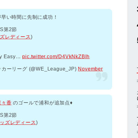
が早い時間に先制に成功！
S第2節
ッズレディース
)
y Easy…
pic.twitter.com/D4VkNkZBlh
リーグ (@WE_League_JP)
November
凜々香
のゴールで浦和が追加点♦️
S第2節
レッズレディース
)