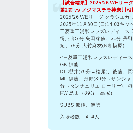
【試合結果】2025/26 WEリ
第2節 vs ノジマステラ神奈川相
2025/26 WEリーグ クラシエ
2025年11月30日(日)14:0
三菱重工浦和レッズレディース 3-
得点者:7分 島田芽依、21分 丹野
紀、79分 大竹麻友(N相模原)
<三菱重工浦和レッズレディース
GK 伊能
DF 櫻井(79分→松尾)、後藤、
MF 伊藤、丹野(89分→サンシャ
分→タンチュリエ ローリー)、
FW 島田（89分→高塚）
SUBS 熊澤、伊勢
入場者数 1,414人