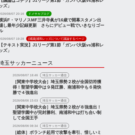
【議論はコチラ】J1リーグ第1節「ガンバ大阪vs浦和レ
ッズ」
2026/08/07 20:16
ドメサカブログ
横浜F・マリノスMF三井寺眞が16歳で開幕スタメン出
場し最年少記録更新 さらにデビュー戦でいきなりゴー
ル
2026/08/07 19:28
[浦議]浦和レッズについて議論するページ
【テキスト実況】J1リーグ第1節「ガンバ大阪vs浦和レ
ッズ」
埼玉サッカーニュース
2026/08/07 18:46
埼玉サッカー通信
［関東中学校大会］埼玉県勢２校が全国切符獲
得！聖望学園中は９発圧勝、南浦和中も６発快
勝で４強進出
2026/08/06 15:03
埼玉サッカー通信
［関東中学校大会］埼玉県勢２校が８強進出！
聖望学園中が完封勝利、南浦和中は打ち合い制
して全国王手
2026/08/06 08:34
埼玉サッカー通信
［総体］ボランチ起用で攻撃を牽引、惜しいミ