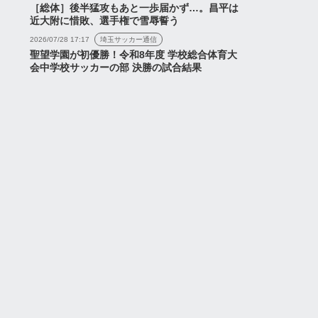
［総体］後半猛攻もあと一歩届かず…。昌平は
近大附に惜敗、選手権で雪辱誓う
2026/07/28 17:17
埼玉サッカー通信
聖望学園が初優勝！令和8年度 学校総合体育大
会中学校サッカーの部 決勝の試合結果