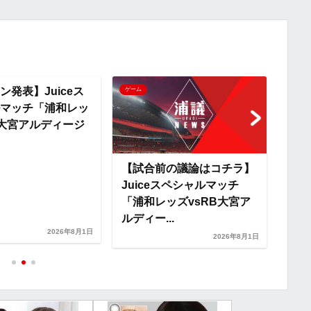
y
i
L
i
ン発表】Juiceス
ゲーム
ゲーム
マッチ「浦和レッ
n
B大宮アルディージ
k
【試合前の議論はコチラ】
【テ
Juiceスペシャルマッチ
ペシ
「浦和レッズvsRB大宮ア
ズv
ルディー...
ャ」
2026年8月1日
2026年8月1日