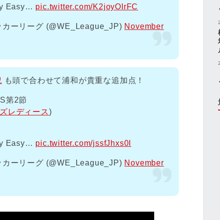
y Easy…
pic.twitter.com/K2joyOIrFC
リーグ (@WE_League_JP)
November
紀
も頭で合わせて浦和が貴重な追加点！
S第2節
ッズレディース
)
y Easy…
pic.twitter.com/jssfJhxs0I
リーグ (@WE_League_JP)
November