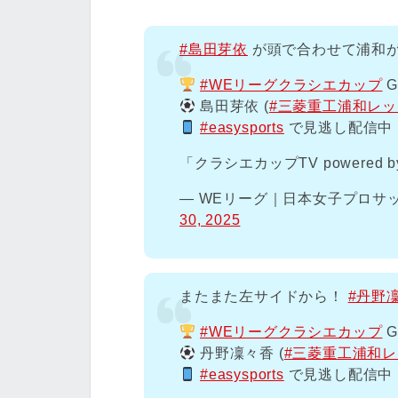
#島田芽依
が頭で合わせて浦和
#WEリーグクラシエカップ
G
島田芽依 (
#三菱重工浦和レ
#easysports
で見逃し配信中
「クラシエカップTV powered b
— WEリーグ｜日本女子プロサッカー
30, 2025
またまた左サイドから！
#丹野
#WEリーグクラシエカップ
G
丹野凜々香 (
#三菱重工浦和
#easysports
で見逃し配信中