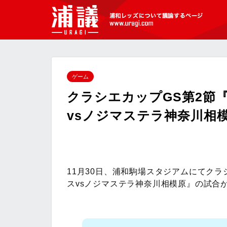
[浦議]浦和レッズについて議論するペ
ージ
ゲーム
クラシエカップGS第2節
vsノジマステラ神奈川相
11月30日、浦和駒場スタジアムにてク
スvsノジマステラ神奈川相模原』の試合