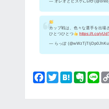
— オレオとビスケᓚᘏᗢ (@oreo_
カップ戦は、色々な選手を出場
ひとつひとつ
https://t.co/y
— らっぽ (@wWzTjTljDp0JhKu
F
T
H
E
L
a
w
a
v
i
c
i
t
e
n