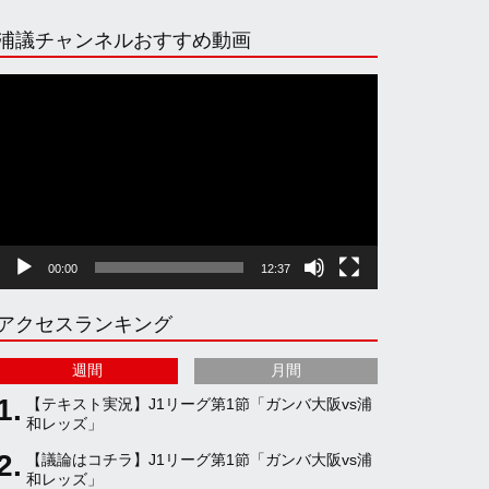
n
i
o
e
浦議チャンネルおすすめ動画
s
k
u
e
動
画
プ
t
T
T
d
レ
ー
ヤ
a
o
u
ー
00:00
12:37
g
k
b
アクセスランキング
r
e
週間
月間
a
C
【テキスト実況】J1リーグ第1節「ガンバ大阪vs浦
和レッズ」
【議論はコチラ】J1リーグ第1節「ガンバ大阪vs浦
m
h
和レッズ」