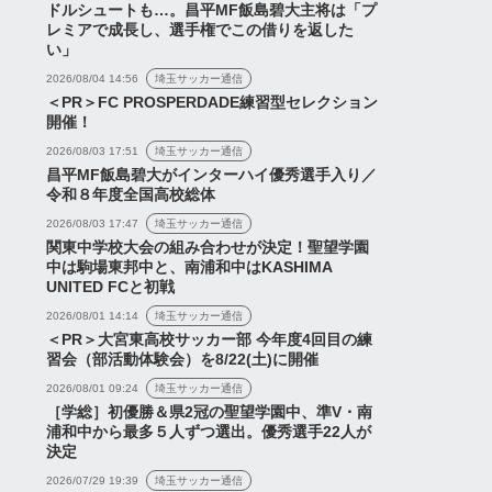
ドルシュートも…。昌平MF飯島碧大主将は「プ
レミアで成長し、選手権でこの借りを返した
い」
2026/08/04 14:56
埼玉サッカー通信
＜PR＞FC PROSPERDADE練習型セレクション
開催！
2026/08/03 17:51
埼玉サッカー通信
昌平MF飯島碧大がインターハイ優秀選手入り／
令和８年度全国高校総体
2026/08/03 17:47
埼玉サッカー通信
関東中学校大会の組み合わせが決定！聖望学園
中は駒場東邦中と、南浦和中はKASHIMA
UNITED FCと初戦
2026/08/01 14:14
埼玉サッカー通信
＜PR＞大宮東高校サッカー部 今年度4回目の練
習会（部活動体験会）を8/22(土)に開催
2026/08/01 09:24
埼玉サッカー通信
［学総］初優勝＆県2冠の聖望学園中、準V・南
浦和中から最多５人ずつ選出。優秀選手22人が
決定
2026/07/29 19:39
埼玉サッカー通信