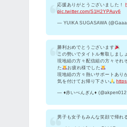
応援ありがとうございました！
pic.twitter.com/S1H2YPAuy6
— YUIKA SUGASAWA (@Gaaa
勝利おめでとうございます
この勢いでタイトル奪取しまし
現地組の方々配信組の方々それ
た
お疲れ様でした
現地組の方々熱いサポートあり
気を付けてお帰り下さい
http
— ♦️赤いぺんぎん♦️ (@akpen012
男子も女子もみんな笑顔で帰れ