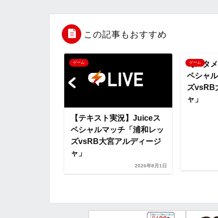
e
t
e
r
e
b
t
n
n
この記事もおすすめ
o
e
a
o
【スタメ
ゲーム
ゲーム
ペシャル
o
r
t
ズvsR
ャ」
k
e
議論はコチラ】
【テキスト実況】Juiceス
シャルマッチ
ペシャルマッチ「浦和レッ
vsRB大宮ア
ズvsRB大宮アルディージ
ャ」
2026年8月1日
2026年8月1日