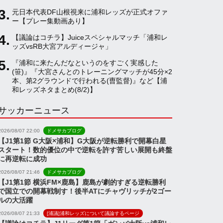
元日本代表DF山根視来に浦和レッズが正式オファ
a
ー【プレー集動画あり】
【議論はコチラ】Juiceスペシャルマッチ「浦和レ
ッズvsRB大宮アルディージャ」
n
『浦和に来たんだなというのをすごく実感した
(笹)』『大宮さんとのトレーニングマッチが45分×2
n
本、第2グラウンドで行われる(曺監督)』など【浦
和レッズネタまとめ(8/2)】
サッカーニュース
e
2026/08/07 22:00
ドメサカブログ
l
【J1第1節 G大阪×浦和】G大阪が逆転勝利で開幕白星
スタート！数的優位の中で逆転を許す苦しい展開も終盤
に再逆転に成功
2026/08/07 21:46
ドメサカブログ
【J1第1節 横浜FM×鹿島】鹿島が劇的すぎる逆転勝利
で国立での開幕戦制す！後半ATにチャヴリッチが2ゴー
ルの大活躍
2026/08/07 21:33
[浦議]浦和レッズについて議論するページ