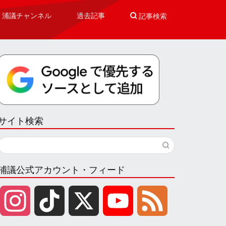
浦議チャンネル
過去記事

記事検索
サイト検索
浦議公式アカウント・フィード
I
T
X
Y
F