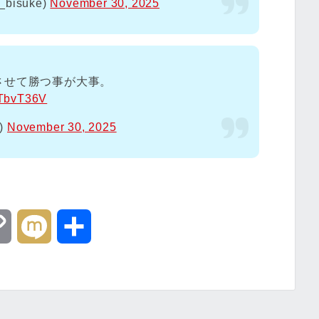
bisuke)
November 30, 2025
させて勝つ事が大事。
UdTbvT36V
)
November 30, 2025
C
M
共
o
i
有
p
x