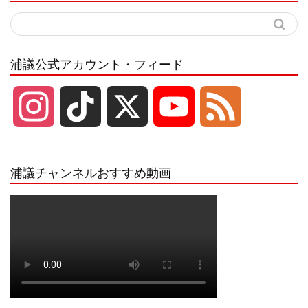
浦議公式アカウント・フィード
I
T
X
Y
F
n
i
o
e
浦議チャンネルおすすめ動画
s
k
u
e
t
T
T
d
a
o
u