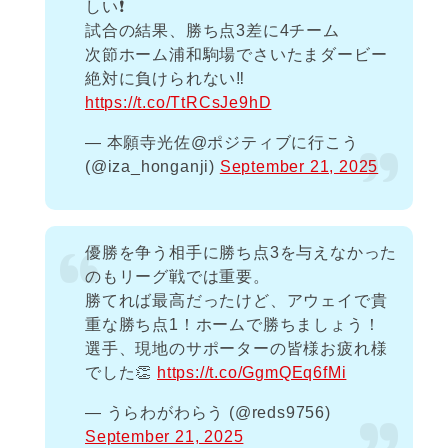
しい❗️
試合の結果、勝ち点3差に4チーム
次節ホーム浦和駒場でさいたまダービー
絶対に負けられない‼️
https://t.co/TtRCsJe9hD
— 本願寺光佐@ポジティブに行こう
(@iza_honganji)
September 21, 2025
優勝を争う相手に勝ち点3を与えなかった
のもリーグ戦では重要。
勝てれば最高だったけど、アウェイで貴
重な勝ち点1！ホームで勝ちましょう！
選手、現地のサポーターの皆様お疲れ様
でした👏
https://t.co/GgmQEq6fMi
— うらわがわらう (@reds9756)
September 21, 2025