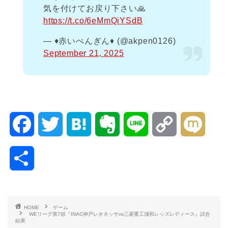
気を付けてお戻り下さい🙏
https://t.co/6eMmQiYSdB
— ♦️赤いぺんぎん♦️ (@akpen0126)
September 21, 2025
F
T
H
E
L
C
M
a
w
a
v
i
o
i
共
c
i
t
e
n
p
x
有
e
t
e
r
e
y
i
HOME
ゲーム
WEリーグ第7節『INAC神戸レオネッサvs三菱重工浦和レッズレディース』試合
b
t
n
n
L
結果