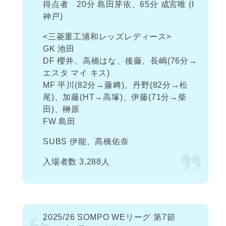
得点者 20分 島田芽依、65分 成宮唯 (I
神戸)
<三菱重工浦和レッズレディース>
GK 池田
DF 櫻井、高橋はな、後藤、長嶋(76分→
エスタ マイ キス)
MF 平川(82分→藤﨑)、丹野(82分→松
尾)、加藤(HT→高塚)、伊藤(71分→柴
田)、榊原
FW 島田
SUBS 伊能、髙橋佑奈
入場者数 3,288人
2025/26 SOMPO WEリーグ 第7節