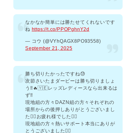
なかなか簡単には勝たせてくれないです
ね
https://t.co/PPOPghnY2d
— コウ (@VYhQAGX8PO93558)
September 21, 2025
勝ち切りたかったですね😓
次節さいたまダービーは勝ち切りましょ
う‼︎🔥🇾🇪レッズレディースなら出来るは
ず‼︎
現地組の方々DAZN組の方々それぞれの
場所からの後押しありがとうございまし
た🙇‍♀️お疲れ様でした🙇‍♀️
現地組の方々熱いサポート本当にありが
とうございました🙇‍♀️