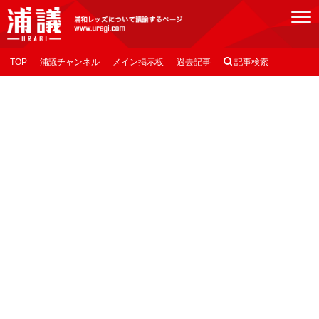
[浦議]浦和レッズについて議論するページ
TOP
浦議チャンネル
メイン掲示板
過去記事

記事検索