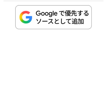
o
e
a
o
i
o
r
t
n
k
e
k