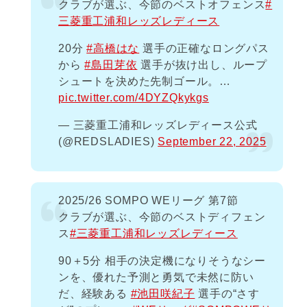
クラブが選ぶ、今節のベストオフェンス
#
三菱重工浦和レッズレディース
20分
#高橋はな
選手の正確なロングパス
から
#島田芽依
選手が抜け出し、ループ
シュートを決めた先制ゴール。…
pic.twitter.com/4DYZQkykgs
— 三菱重工浦和レッズレディース公式
(@REDSLADIES)
September 22, 2025
2025/26 SOMPO WEリーグ 第7節
クラブが選ぶ、今節のベストディフェン
ス
#三菱重工浦和レッズレディース
90＋5分 相手の決定機になりそうなシー
ンを、優れた予測と勇気で未然に防い
だ、経験ある
#池田咲紀子
選手の“さす