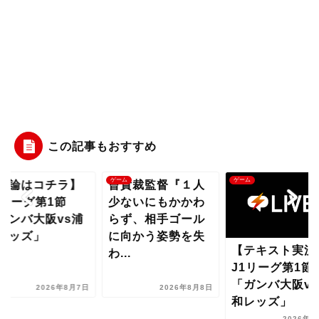
この記事もおすすめ
ム
ゲーム
ゲーム
議論はコチラ】
曺貴裁監督『１人
1リーグ第1節
少ないにもかかわ
ガンバ大阪vs浦
らず、相手ゴール
レッズ」
に向かう姿勢を失
【テキスト実況
わ...
J1リーグ第1節
「ガンバ大阪vs
2026年8月7日
2026年8月8日
和レッズ」
2026年8