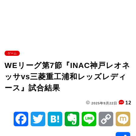
ゲーム
WEリーグ第7節『INAC神戸レオネ
ッサvs三菱重工浦和レッズレディ
ース』試合結果
12
2025年9月22日
F
T
H
E
L
C
M
a
w
a
v
i
o
i