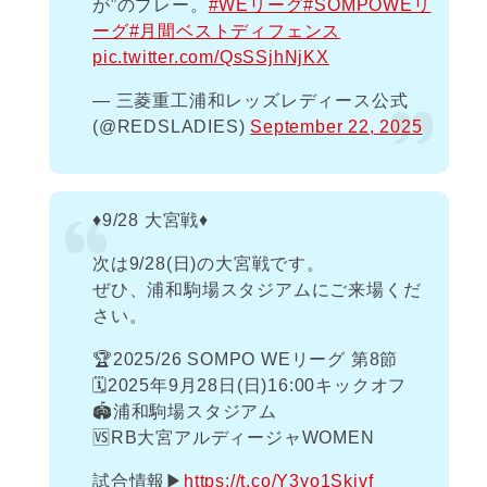
が”のプレー。
#WEリーグ
#SOMPOWEリ
ーグ
#月間ベストディフェンス
pic.twitter.com/QsSSjhNjKX
— 三菱重工浦和レッズレディース公式
(@REDSLADIES)
September 22, 2025
♦️9/28 大宮戦♦️
次は9/28(日)の大宮戦です。
ぜひ、浦和駒場スタジアムにご来場くだ
さい。
🏆2025/26 SOMPO WEリーグ 第8節
🗓️2025年9月28日(日)16:00キックオフ
🏟️浦和駒場スタジアム
🆚RB大宮アルディージャWOMEN
試合情報▶
https://t.co/Y3yo1Skivf