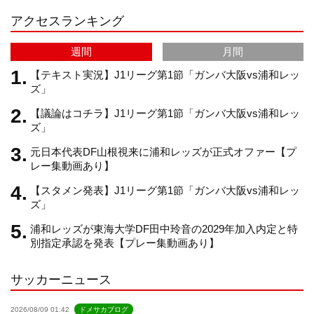
g
k
b
アクセスランキング
r
e
週間
月間
【テキスト実況】J1リーグ第1節「ガンバ大阪vs浦和レッ
ズ」
a
C
【議論はコチラ】J1リーグ第1節「ガンバ大阪vs浦和レッ
ズ」
m
h
元日本代表DF山根視来に浦和レッズが正式オファー【プ
レー集動画あり】
a
【スタメン発表】J1リーグ第1節「ガンバ大阪vs浦和レッ
ズ」
n
浦和レッズが東海大学DF田中玲音の2029年加入内定と特
別指定承認を発表【プレー集動画あり】
n
サッカーニュース
e
2026/08/09 01:42
ドメサカブログ