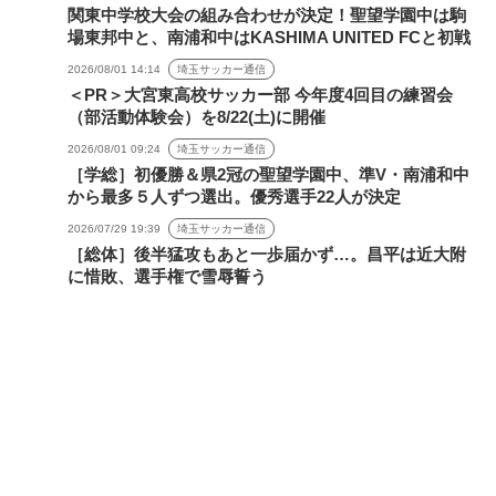
関東中学校大会の組み合わせが決定！聖望学園中は駒
場東邦中と、南浦和中はKASHIMA UNITED FCと初戦
2026/08/01 14:14
埼玉サッカー通信
＜PR＞大宮東高校サッカー部 今年度4回目の練習会
（部活動体験会）を8/22(土)に開催
2026/08/01 09:24
埼玉サッカー通信
［学総］初優勝＆県2冠の聖望学園中、準V・南浦和中
から最多５人ずつ選出。優秀選手22人が決定
2026/07/29 19:39
埼玉サッカー通信
［総体］後半猛攻もあと一歩届かず…。昌平は近大附
に惜敗、選手権で雪辱誓う