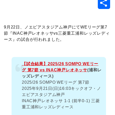
共
c
i
t
e
n
p
x
有
e
t
e
r
e
y
i
9月22日、ノエビアスタジアム神戸にてWEリーグ第7
節『INAC神戸レオネッサvs三菱重工浦和レッズレディ
b
t
n
n
L
ース』の試合が行われました。
o
e
a
o
i
o
r
t
n
【試合結果】2025/26 SOMPO WEリー
グ 第7節 vs INAC神戸レオネッサ
(浦和レ
k
e
k
ッズレディース)
2025/26 SOMPO WEリーグ 第7節
2025年9月21日(日)16:03キックオフ・ノ
エビアスタジアム神戸
INAC神戸レオネッサ 1-1 (前半0-1) 三菱
重工浦和レッズレディース