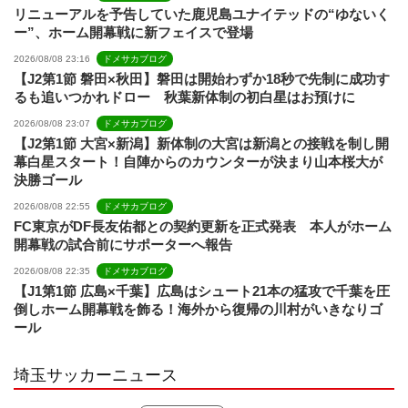
リニューアルを予告していた鹿児島ユナイテッドの“ゆないく
ー”、ホーム開幕戦に新フェイスで登場
l
2026/08/08 23:16
ドメサカブログ
【J2第1節 磐田×秋田】磐田は開始わずか18秒で先制に成功す
るも追いつかれドロー 秋葉新体制の初白星はお預けに
2026/08/08 23:07
ドメサカブログ
【J2第1節 大宮×新潟】新体制の大宮は新潟との接戦を制し開
幕白星スタート！自陣からのカウンターが決まり山本桜大が
決勝ゴール
2026/08/08 22:55
ドメサカブログ
FC東京がDF長友佑都との契約更新を正式発表 本人がホーム
開幕戦の試合前にサポーターへ報告
2026/08/08 22:35
ドメサカブログ
【J1第1節 広島×千葉】広島はシュート21本の猛攻で千葉を圧
倒しホーム開幕戦を飾る！海外から復帰の川村がいきなりゴ
ール
埼玉サッカーニュース