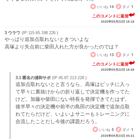
いいね
14
ダメ
1
このコメントに返信
2025年09月22日 18:18
3 ウラワ
(IP:115.65.198.226 )
やっぱり追加点取れないときついよな
高塚より失点前に柴田入れた方が良かったのでは？
いいね
13
ダメ
1
このコメントに返信
2025年09月22日 18:39
3.1 匿名の浦和サポ
(IP:45.87.213.228 )
追加点取れないとと言うなら、高塚はピッチに入っ
て早々に裏抜けからの折り返しで決定機を作ってた
けど。加藤や柴田にない特長を発揮できてたはず。
後半早々の決定機や前半の島田の決定機で追加点取
れてたらだけど、いよいよサニーもトレーニングに
合流したことだし今後の課題だろう。
いいね
5
ダメ
1
2025年09月23日 00:21