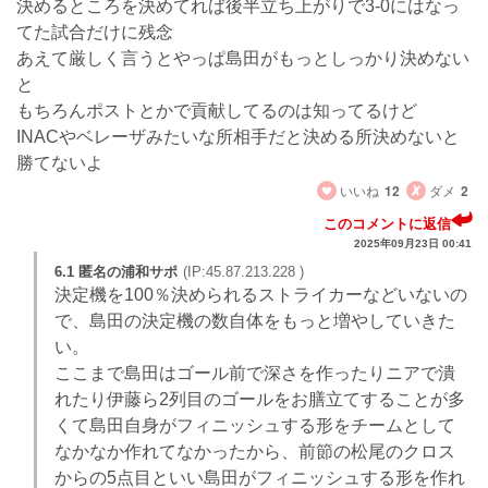
決めるところを決めてれば後半立ち上がりで3-0にはなっ
てた試合だけに残念
あえて厳しく言うとやっぱ島田がもっとしっかり決めない
と
もちろんポストとかで貢献してるのは知ってるけど
INACやベレーザみたいな所相手だと決める所決めないと
勝てないよ
いいね
12
ダメ
2
このコメントに返信
2025年09月23日 00:41
6.1 匿名の浦和サポ
(IP:45.87.213.228 )
決定機を100％決められるストライカーなどいないの
で、島田の決定機の数自体をもっと増やしていきた
い。
ここまで島田はゴール前で深さを作ったりニアで潰
れたり伊藤ら2列目のゴールをお膳立てすることが多
くて島田自身がフィニッシュする形をチームとして
なかなか作れてなかったから、前節の松尾のクロス
からの5点目といい島田がフィニッシュする形を作れ