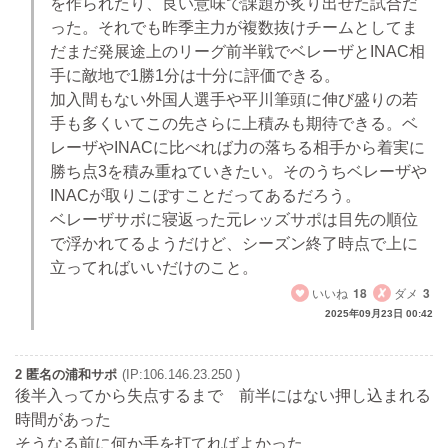
を作られたり、良い意味で課題が炙り出せた試合だ
った。それでも昨季主力が複数抜けチームとしてま
だまだ発展途上のリーグ前半戦でベレーザとINAC相
手に敵地で1勝1分は十分に評価できる。
加入間もない外国人選手や平川筆頭に伸び盛りの若
手も多くいてこの先さらに上積みも期待できる。ベ
レーザやINACに比べれば力の落ちる相手から着実に
勝ち点3を積み重ねていきたい。そのうちベレーザや
INACが取りこぼすことだってあるだろう。
ベレーザサボに寝返った元レッズサポは目先の順位
で浮かれてるようだけど、シーズン終了時点で上に
立ってればいいだけのこと。
いいね
18
ダメ
3
2025年09月23日 00:42
2 匿名の浦和サポ
(IP:106.146.23.250 )
後半入ってから失点するまで 前半にはない押し込まれる
時間があった
そうなる前に何か手を打てればよかった