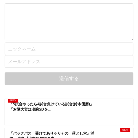
『5試合やったら4試合負けている試合(鈴木優磨)』
『お隣大宮は凄腕SDを...
『バックパス 受けてありゃりゃの 落とし穴』浦