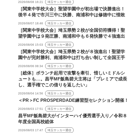
2026/08/08 16:21
埼玉サッカー通信
［関東中学校大会］聖望学園中が初出場で決勝進出！
後半４発で市川三中に快勝、南浦和中は修徳中に惜敗
2026/08/07 18:46
埼玉サッカー通信
［関東中学校大会］埼玉県勢２校が全国切符獲得！聖
望学園中は９発圧勝、南浦和中も６発快勝で４強進出
2026/08/06 15:03
埼玉サッカー通信
［関東中学校大会］埼玉県勢２校が８強進出！聖望学
園中が完封勝利、南浦和中は打ち合い制して全国王手
2026/08/06 08:34
埼玉サッカー通信
［総体］ボランチ起用で攻撃を牽引、惜しいミドルシ
ュートも…。昌平MF飯島碧大主将は「プレミアで成長
し、選手権でこの借りを返したい」
2026/08/04 14:56
埼玉サッカー通信
＜PR＞FC PROSPERDADE練習型セレクション開催！
2026/08/03 17:51
埼玉サッカー通信
昌平MF飯島碧大がインターハイ優秀選手入り／令和８
年度全国高校総体
2026/08/03 17:47
埼玉サッカー通信