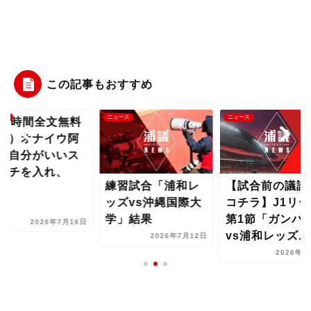
この記事もおすすめ
ース
ニュース
ニュース
24時間全文無料
開）オナイウ阿
「自分がいいス
ッチを入れ、
練習試合「浦和レ
【試合前の議論
..
ッズvs沖縄国際大
コチラ】J1リー
学」結果
第1節「ガンバ
2026年7月16日
vs浦和レッズ...
2026年7月12日
2026年8