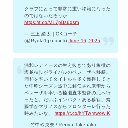
クラブにとって非常に重い移籍になった
のではないだろうか
https://t.co/ML7pBs6osm
— 三上 綾太｜GKコーチ
(@Ryota1gkcoach)
June 16, 2025
浦和レディースの生え抜きであり象徴の
塩越柚歩がライバルのベレーザへ移籍。
浦和を率いてタイトルを多く獲得してき
た中昨シーズン途中に解任され来季から
ベレーザを率いる楠瀬直木監督の元へ行
ったと。だいぶインパクトある移籍。齋
藤学がマリノスからフロンターレ行った
時みたいな、
https://t.co/hYTwmwowlK
— 竹中玲央奈 / Reona Takenaka