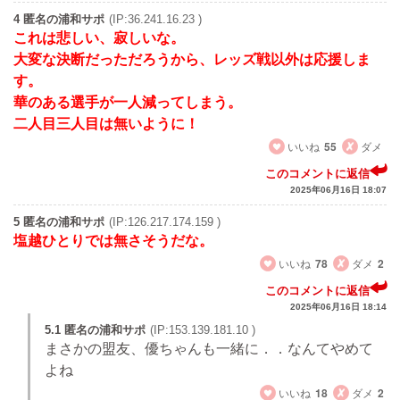
4 匿名の浦和サポ
(IP:36.241.16.23 )
これは悲しい、寂しいな。
大変な決断だっただろうから、レッズ戦以外は応援しま
す。
華のある選手が一人減ってしまう。
二人目三人目は無いように！
いいね
55
ダメ
このコメントに返信
2025年06月16日 18:07
5 匿名の浦和サポ
(IP:126.217.174.159 )
塩越ひとりでは無さそうだな。
いいね
78
ダメ
2
このコメントに返信
2025年06月16日 18:14
5.1 匿名の浦和サポ
(IP:153.139.181.10 )
まさかの盟友、優ちゃんも一緒に．．なんてやめて
よね
いいね
18
ダメ
2