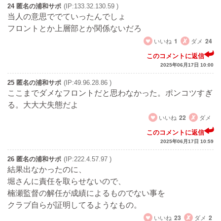
24 匿名の浦和サポ
(IP:133.32.130.59 )
当人の意思ででていったんでしょ
フロントとか上層部とか関係ないだろ
いいね
1
ダメ
24
このコメントに返信
2025年06月17日 10:00
25 匿名の浦和サポ
(IP:49.96.28.86 )
ここまでダメなフロントだと思わなかった。ポンコツすぎ
る。大大大失態だよ
いいね
22
ダメ
このコメントに返信
2025年06月17日 10:59
26 匿名の浦和サポ
(IP:222.4.57.97 )
結果出なかったのに、
堀さんに責任を取らせないので、
楠瀬監督の解任が成績によるものでない事を
クラブ自らが証明してるようなもの。
いいね
23
ダメ
2