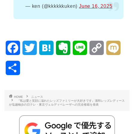
— ken (@kkkkkkuken)
June 16, 2025
F
T
H
E
L
C
M
a
w
a
v
i
o
i
共
c
i
t
e
n
p
x
有
e
t
e
r
e
y
i
HOME
ニュース
『私は愛と笑顔に溢れたレッズファミリーが大好きです』浦和レッズレディース
b
t
n
n
L
が塩越柚歩の日テレ・東京ヴェルディベレーザへの完全移籍を発表
o
e
a
o
i
o
r
t
n