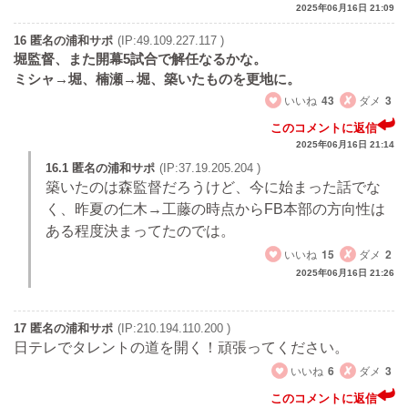
2025年06月16日 21:09
16 匿名の浦和サポ
(IP:49.109.227.117 )
堀監督、また開幕5試合で解任なるかな。
ミシャ→堀、楠瀬→堀、築いたものを更地に。
いいね
43
ダメ
3
このコメントに返信
2025年06月16日 21:14
16.1 匿名の浦和サポ
(IP:37.19.205.204 )
築いたのは森監督だろうけど、今に始まった話でな
く、昨夏の仁木→工藤の時点からFB本部の方向性は
ある程度決まってたのでは。
いいね
15
ダメ
2
2025年06月16日 21:26
17 匿名の浦和サポ
(IP:210.194.110.200 )
日テレでタレントの道を開く！頑張ってください。
いいね
6
ダメ
3
このコメントに返信