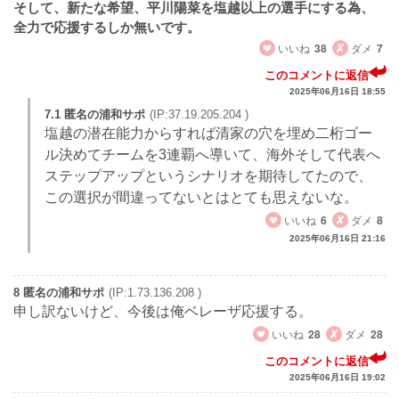
そして、新たな希望、平川陽菜を塩越以上の選手にする為、
全力で応援するしか無いです。
いいね
38
ダメ
7
このコメントに返信
2025年06月16日 18:55
7.1 匿名の浦和サポ
(IP:37.19.205.204 )
塩越の潜在能力からすれば清家の穴を埋め二桁ゴー
ル決めてチームを3連覇へ導いて、海外そして代表へ
ステップアップというシナリオを期待してたので、
この選択が間違ってないとはとても思えないな。
いいね
6
ダメ
8
2025年06月16日 21:16
8 匿名の浦和サポ
(IP:1.73.136.208 )
申し訳ないけど、今後は俺ベレーザ応援する。
いいね
28
ダメ
28
このコメントに返信
2025年06月16日 19:02