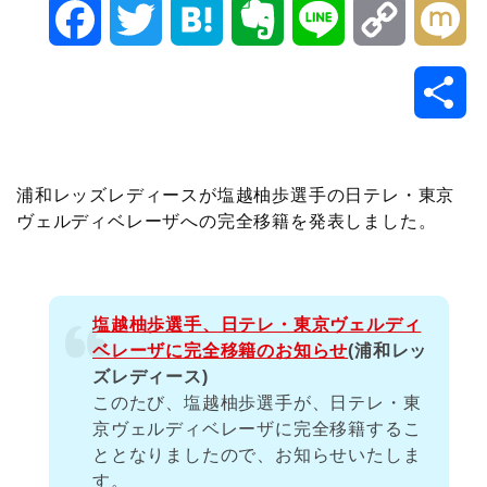
F
T
H
E
L
C
M
a
w
a
v
i
o
i
共
c
i
t
e
n
p
x
有
e
t
e
r
e
y
i
浦和レッズレディースが塩越柚歩選手の日テレ・東京
ヴェルディベレーザへの完全移籍を発表しました。
b
t
n
n
L
o
e
a
o
i
塩越柚歩選手、日テレ・東京ヴェルディ
o
r
t
n
ベレーザに完全移籍のお知らせ
(浦和レッ
ズレディース)
k
e
k
このたび、塩越柚歩選手が、日テレ・東
京ヴェルディベレーザに完全移籍するこ
ととなりましたので、お知らせいたしま
す。