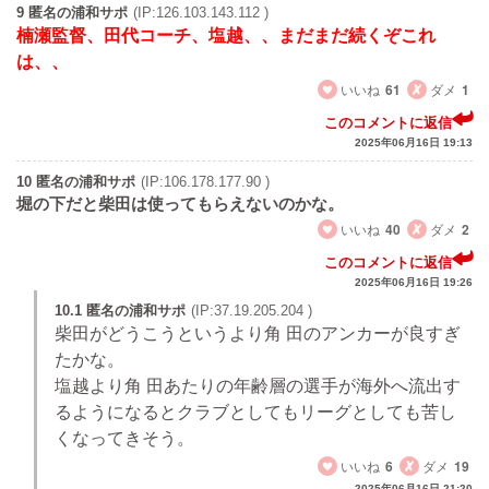
9 匿名の浦和サポ
(IP:126.103.143.112 )
楠瀬監督、田代コーチ、塩越、、まだまだ続くぞこれ
は、、
いいね
61
ダメ
1
このコメントに返信
2025年06月16日 19:13
10 匿名の浦和サポ
(IP:106.178.177.90 )
堀の下だと柴田は使ってもらえないのかな。
いいね
40
ダメ
2
このコメントに返信
2025年06月16日 19:26
10.1 匿名の浦和サポ
(IP:37.19.205.204 )
柴田がどうこうというより角 田のアンカーが良すぎ
たかな。
塩越より角 田あたりの年齢層の選手が海外へ流出す
るようになるとクラブとしてもリーグとしても苦し
くなってきそう。
いいね
6
ダメ
19
2025年06月16日 21:20