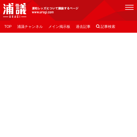
[浦議]浦和レッズについて議論するページ
TOP
浦議チャンネル
メイン掲示板
過去記事

記事検索