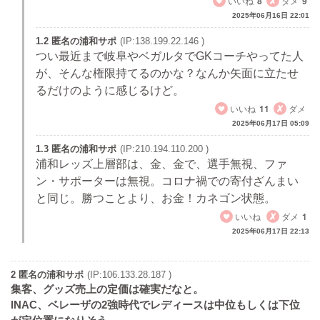
いいね
8
ダメ
9
2025年06月16日 22:01
1.2 匿名の浦和サポ
(IP:138.199.22.146 )
つい最近まで岐阜やベガルタでGKコーチやってた人
が、そんな権限持てるのかな？なんか矢面に立たせ
るだけのように感じるけど。
いいね
11
ダメ
2025年06月17日 05:09
1.3 匿名の浦和サポ
(IP:210.194.110.200 )
浦和レッズ上層部は、金、金で、選手無視、ファ
ン・サポーターは無視。コロナ禍での寄付ざんまい
と同じ。勝つことより、お金！カネゴン状態。
いいね
ダメ
1
2025年06月17日 22:13
2 匿名の浦和サポ
(IP:106.133.28.187 )
集客、グッズ売上の定価は確実だなと。
INAC、ベレーザの2強時代でレディースは中位もしくは下位