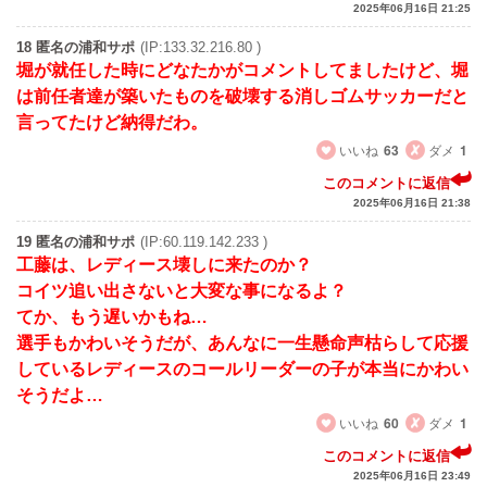
2025年06月16日 21:25
18 匿名の浦和サポ
(IP:133.32.216.80 )
堀が就任した時にどなたかがコメントしてましたけど、堀
は前任者達が築いたものを破壊する消しゴムサッカーだと
言ってたけど納得だわ。
いいね
63
ダメ
1
このコメントに返信
2025年06月16日 21:38
19 匿名の浦和サポ
(IP:60.119.142.233 )
工藤は、レディース壊しに来たのか？
コイツ追い出さないと大変な事になるよ？
てか、もう遅いかもね…
選手もかわいそうだが、あんなに一生懸命声枯らして応援
しているレディースのコールリーダーの子が本当にかわい
そうだよ…
いいね
60
ダメ
1
このコメントに返信
2025年06月16日 23:49