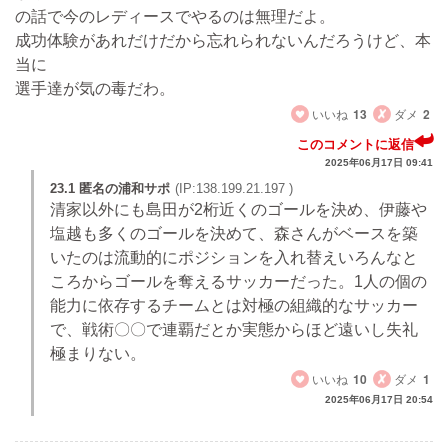
の話で今のレディースでやるのは無理だよ。
成功体験があれだけだから忘れられないんだろうけど、本
当に
選手達が気の毒だわ。
いいね
13
ダメ
2
このコメントに返信
2025年06月17日 09:41
23.1 匿名の浦和サポ
(IP:138.199.21.197 )
清家以外にも島田が2桁近くのゴールを決め、伊藤や
塩越も多くのゴールを決めて、森さんがベースを築
いたのは流動的にポジションを入れ替えいろんなと
ころからゴールを奪えるサッカーだった。1人の個の
能力に依存するチームとは対極の組織的なサッカー
で、戦術〇〇で連覇だとか実態からほど遠いし失礼
極まりない。
いいね
10
ダメ
1
2025年06月17日 20:54