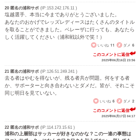
20 匿名の浦和サポ
(IP:153.242.176.11 )
塩越選手、本当に今までありがとうございました。
あなたのおかげでレッズレディースはたくさんのタイトル
を取ることができました。ベレーザに行っても、あなたら
しく活躍してください（浦和戦以外で笑！）
いいね
11
ダメ
6
このコメントに返信
2025年06月16日 23:56
21 匿名の浦和サポ
(IP:126.51.249.241 )
去る者はやむを得ないが、残る者共が問題。何をする者
か、サポーターと向き合わないとダメだ。皆が、それこそ
同じ明日を見ていない。
いいね
6
ダメ
2
このコメントに返信
2025年06月17日 04:17
22 匿名の浦和サポ
(IP:114.173.15.61 )
浦和の上層部はサッカーが好きなのかな？この一連の事態は