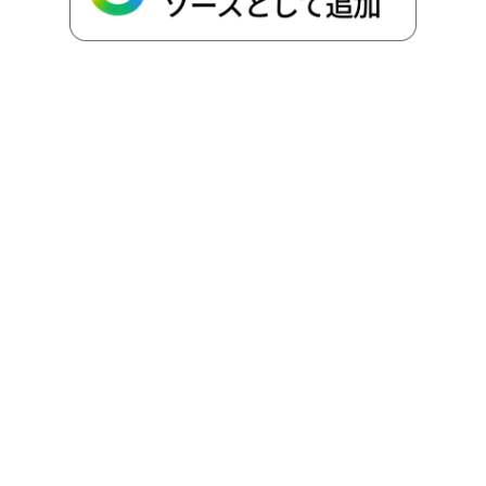
k
e
k