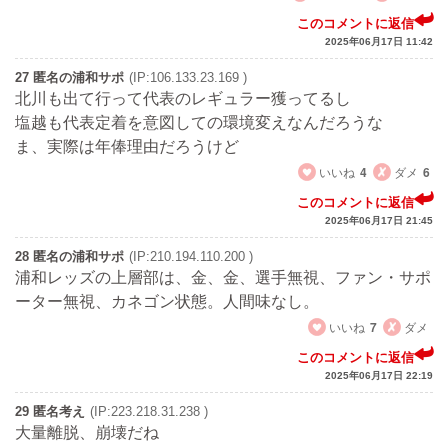
このコメントに返信
2025年06月17日 11:42
27 匿名の浦和サポ
(IP:106.133.23.169 )
北川も出て行って代表のレギュラー獲ってるし
塩越も代表定着を意図しての環境変えなんだろうな
ま、実際は年俸理由だろうけど
いいね
4
ダメ
6
このコメントに返信
2025年06月17日 21:45
28 匿名の浦和サポ
(IP:210.194.110.200 )
浦和レッズの上層部は、金、金、選手無視、ファン・サポ
ーター無視、カネゴン状態。人間味なし。
いいね
7
ダメ
このコメントに返信
2025年06月17日 22:19
29 匿名考え
(IP:223.218.31.238 )
大量離脱、崩壊だね