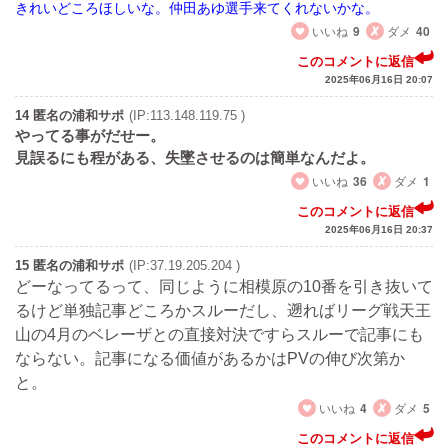
きれいどころほしいな。仲田あゆ選手来てくれないかな。
いいね
9
ダメ
40
このコメントに返信
2025年06月16日 20:07
14 匿名の浦和サポ
(IP:113.148.119.75 )
やってる事がだせー。
見誤るにも程がある、失墜させるのは簡単なんだよ。
いいね
36
ダメ
1
このコメントに返信
2025年06月16日 20:37
15 匿名の浦和サポ
(IP:37.19.205.204 )
どーなってるって、同じように相模原の10番を引き抜いて
るけど単独記事どころかスルーだし、遡ればリーグ戦天王
山の4月のベレーザとの直接対決ですらスルーで記事にも
ならない。記事になる価値があるかはPVの伸び次第か
と。
いいね
4
ダメ
5
このコメントに返信