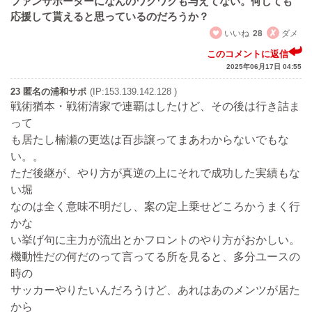
ファンサポーターになんのワクワクも与えてない。何しても
応援して貰えると思っているのだろうか？
いいね
28
ダメ
このコメントに返信
2025年06月17日 04:55
23 匿名の浦和サポ
(IP:153.139.142.128 )
戦術猶本・戦術清家で連覇はしたけど、その後は行き詰ま
って
も居たし楠瀬の更迭は百歩譲ってまあわからないでもな
い。。
ただ後継が、やり方が真逆の上にそれで成功した実績もな
い堀
なのは全く意味不明だし、案の定上乗せどころかうまく行
かな
い挙げ句に主力が流出とかフロントのやり方がおかしい。
機動性だの何だのって言ってる所を見ると、多分ユースの
時の
サッカーやりたいんだろうけど、あれはあのメンツが居た
から