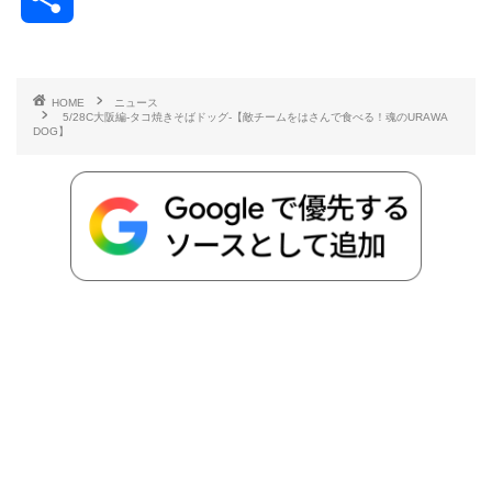
c
i
t
e
n
p
x
有
e
t
e
r
e
y
i
HOME
ニュース
5/28C大阪編-タコ焼きそばドッグ-【敵チームをはさんで食べる！魂のURAWA
b
t
n
n
L
DOG】
o
e
a
o
i
o
r
t
n
k
e
k