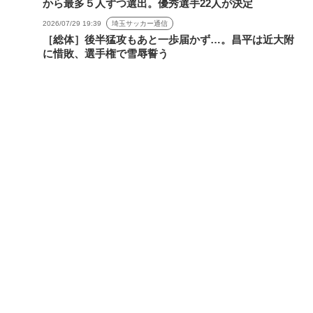
から最多５人ずつ選出。優秀選手22人が決定
2026/07/29 19:39
埼玉サッカー通信
［総体］後半猛攻もあと一歩届かず…。昌平は近大附
に惜敗、選手権で雪辱誓う