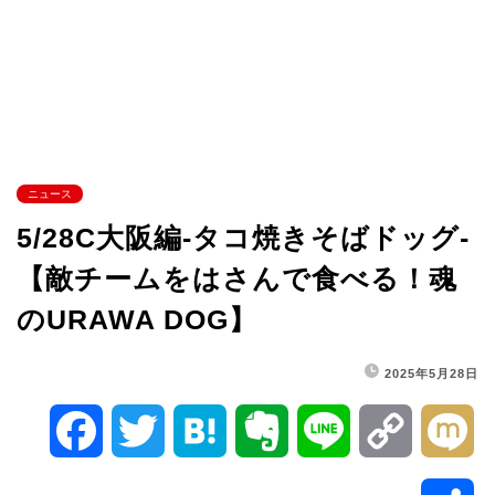
ニュース
5/28C大阪編-タコ焼きそばドッグ-
【敵チームをはさんで食べる！魂
のURAWA DOG】
2025年5月28日
F
T
H
E
L
C
M
a
w
a
v
i
o
i