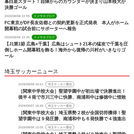
幕白星スタート！自陣からのカウンターが決まり山本桜大が
決勝ゴール
2026/08/08 22:55
ドメサカブログ
FC東京がDF長友佑都との契約更新を正式発表 本人がホーム
開幕戦の試合前にサポーターへ報告
2026/08/08 22:35
ドメサカブログ
【J1第1節 広島×千葉】広島はシュート21本の猛攻で千葉を圧
倒しホーム開幕戦を飾る！海外から復帰の川村がいきなりゴ
ール
埼玉サッカーニュース
2026/08/08 16:21
埼玉サッカー通信
［関東中学校大会］聖望学園中が初出場で決勝進出！
後半４発で市川三中に快勝、南浦和中は修徳中に惜敗
2026/08/07 18:46
埼玉サッカー通信
［関東中学校大会］埼玉県勢２校が全国切符獲得！聖
望学園中は９発圧勝、南浦和中も６発快勝で４強進出
2026/08/06 15:03
埼玉サッカー通信