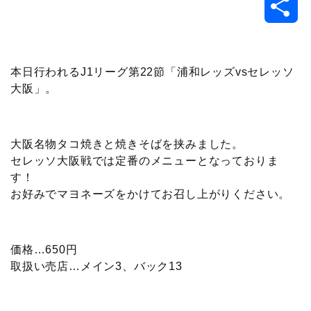
共
c
i
t
e
n
p
x
有
e
t
e
r
e
y
i
本日行われるJ1リーグ第22節「浦和レッズvsセレッソ
大阪」。
b
t
n
n
L
o
e
a
o
i
大阪名物タコ焼きと焼きそばを挟みました。
o
r
t
n
セレッソ大阪戦では定番のメニューとなっておりま
す！
k
e
k
お好みでマヨネーズをかけてお召し上がりください。
価格…650円
取扱い売店…メイン3、バック13