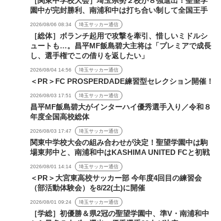
［関東中学校大会］埼玉県勢２校が８強進出！聖望学
園中が完封勝利、南浦和中は打ち合い制して全国王手
2026/08/06 08:34
埼玉サッカー通信
［総体］ボランチ起用で攻撃を牽引、惜しいミドルシ
ュートも…。昌平MF飯島碧大主将は「プレミアで成長
し、選手権でこの借りを返したい」
2026/08/04 14:56
埼玉サッカー通信
＜PR＞FC PROSPERDADE練習型セレクション開催！
2026/08/03 17:51
埼玉サッカー通信
昌平MF飯島碧大がインターハイ優秀選手入り／令和８
年度全国高校総体
2026/08/03 17:47
埼玉サッカー通信
関東中学校大会の組み合わせが決定！聖望学園中は駒
場東邦中と、南浦和中はKASHIMA UNITED FCと初戦
2026/08/01 14:14
埼玉サッカー通信
＜PR＞大宮東高校サッカー部 今年度4回目の練習会
（部活動体験会）を8/22(土)に開催
2026/08/01 09:24
埼玉サッカー通信
［学総］初優勝＆県2冠の聖望学園中、準V・南浦和中