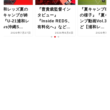
浦和レッズ夏の
『曺貴裁監督イン
『夏キャンプ8
縄キャンプが終
タビュー』
の様子』『夏キ
』『U-21浦和レ
『Inside REDS、
ンプ動画Vol.3
ズvs沖縄S...
有料化へ』など...
ど【浦和レ...
2026年7月27日
2026年8月4日
2026年7月