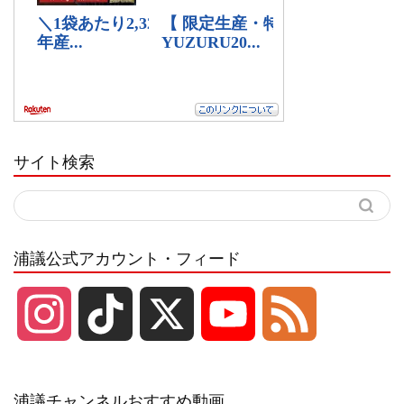
サイト検索
浦議公式アカウント・フィード
I
T
X
Y
F
n
i
o
e
浦議チャンネルおすすめ動画