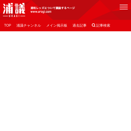
[浦議]浦和レッズについて議論するページ
TOP
浦議チャンネル
メイン掲示板
過去記事

記事検索