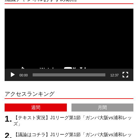
s
k
u
e
動
画
プ
t
T
T
d
レ
ー
a
o
u
ヤ
ー
g
k
b
00:00
12:37
r
e
アクセスランキング
a
C
週間
月間
m
h
【テキスト実況】J1リーグ第1節「ガンバ大阪vs浦和レッ
ズ」
【議論はコチラ】J1リーグ第1節「ガンバ大阪vs浦和レッ
a