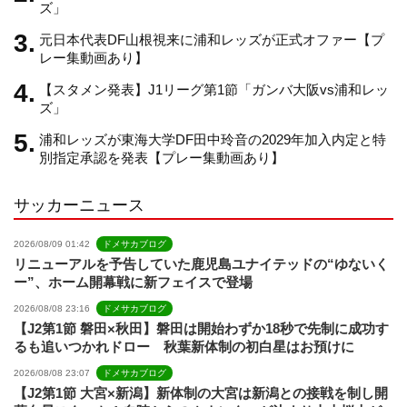
ズ」
元日本代表DF山根視来に浦和レッズが正式オファー【プ
n
レー集動画あり】
【スタメン発表】J1リーグ第1節「ガンバ大阪vs浦和レッ
n
ズ」
浦和レッズが東海大学DF田中玲音の2029年加入内定と特
e
別指定承認を発表【プレー集動画あり】
サッカーニュース
l
2026/08/09 01:42
ドメサカブログ
リニューアルを予告していた鹿児島ユナイテッドの“ゆないく
ー”、ホーム開幕戦に新フェイスで登場
2026/08/08 23:16
ドメサカブログ
【J2第1節 磐田×秋田】磐田は開始わずか18秒で先制に成功す
るも追いつかれドロー 秋葉新体制の初白星はお預けに
2026/08/08 23:07
ドメサカブログ
【J2第1節 大宮×新潟】新体制の大宮は新潟との接戦を制し開