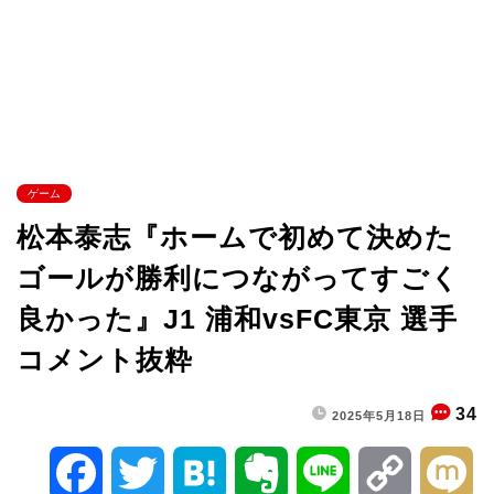
ゲーム
松本泰志『ホームで初めて決めた
ゴールが勝利につながってすごく
良かった』J1 浦和vsFC東京 選手
コメント抜粋
34
2025年5月18日
F
T
H
E
L
C
M