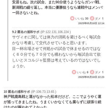
安居もね。次の試合、また90分使うようならガンバ戦、
新潟戦の繰り返し。本当に優勝狙うなら連戦中はメンバ
ー回さないとね。
いいね
30
ダメ
1
2025年05月18日 12:14
9.2 匿名の浦和サポ
(IP:122.131.106.224 )
サヴィオに関しては体力の消耗を避けるべく毎試合
かなり考慮して交代させていると思います。
目一杯出場させて何処かの試合で休ませるのではな
く６０分でも７０分でも構わないから毎試合出て欲
しいとスコルジャ監督は考えているのではないでし
ょうか。
いいね
6
ダメ
1
2025年05月18日 22:23
10 匿名の浦和サポ
(IP:106.73.13.65 )
神戸戦鹿島戦と運がなかった松本だけど、ここでようやく運
が巡ってきましたね。うまくいかなくても腐らずに頑張り続
けたのが報われてよかった。