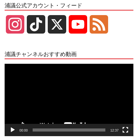
浦議公式アカウント・フィード
I
T
X
Y
F
n
i
o
e
浦議チャンネルおすすめ動画
s
k
u
e
動
画
プ
t
T
T
d
レ
ー
a
o
u
ヤ
ー
g
k
b
00:00
12:37
r
e