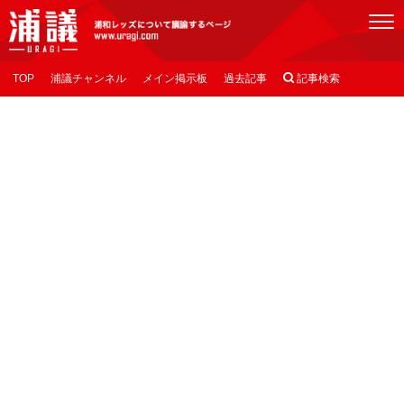
[浦議]浦和レッズについて議論するページ
TOP
浦議チャンネル
メイン掲示板
過去記事

記事検索