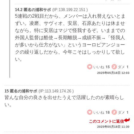
14.2 匿名の浦和サポ
(IP:138.199.22.151 )
5連戦の2戦目だから、メンバーは入れ替えないとま
ずい。凌磨、サヴィオ、安居、石原あたりは休ませ
ながら。特に安居はマジで怪我するぞ。いままでの
外国人監督は酷使→長期離脱→成績不振→「怪我人
が多いから仕方がない」というヨーロピアンジョー
クの繰り返しだから、今年こそはしっかりして欲し
い。
いいね
15
ダメ
1
2025年05月18日 12:03
15 匿名の浦和サポ
(IP:113.149.174.26 )
皆んな自分の良さを出せたうえで活躍したのが素晴らし
い。
いいね
18
ダメ
1
このコメントに返信
2025年05月18日 11:30