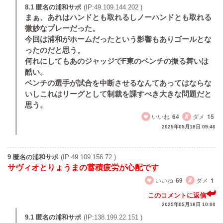
8.1 匿名の浦和サポ
(IP:49.109.144.202 )
まぁ、あれはハンドとも取れるしノーハンドとも取れる
微妙なプレーだった。
今回は浦和がホームだったという影響もありゴールとな
ったのだと思う。
何れにしてもあのジャッジでF東のベンチの振る舞いは
酷い。
ベンチの選手が試合を中断させるなんてあってはならな
いしこれはリーグとして制裁を課すべき大きな問題だと
思う。
いいね
64
ダメ
15
2025年05月18日 09:46
9 匿名の浦和サポ
(IP:49.109.156.72 )
サヴィオとりょうまの蓄積疲労が心配です
いいね
69
ダメ
1
このコメントに返信
2025年05月18日 10:00
9.1 匿名の浦和サポ
(IP:138.199.22.151 )