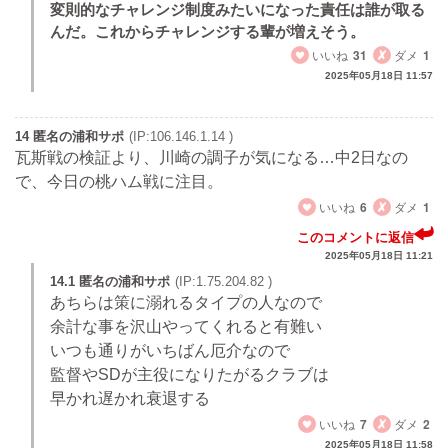
変則的なチャレンジ制度みたいになった責任は誰が取る
んだ。これからチャレンジする輩が増えそう。
いいね
31
ダメ
1
2025年05月18日 11:57
14 匿名の浦和サポ
(IP:106.146.1.14 )
瓦斯戦の検証より、川崎の調子が気になる…中2日なの
で、今日の桃ハム戦に注目。
いいね
6
ダメ
1
このコメントに返信
2025年05月18日 11:21
14.1 匿名の浦和サポ
(IP:1.75.204.82 )
あちらは策に溺れるタイプの人なので
余計な事を沢山やってくれると有難い
いつも通りがいちばん厄介なので
監督やSDが主役になりたがるクラブは
早かれ遅かれ衰退する
いいね
7
ダメ
2
2025年05月18日 11:58