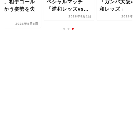
ず、相手ゴール
ペシャルマッチ
「ガンバ大阪vs
向かう姿勢を失
「浦和レッズvs...
和レッズ」
..
2026年8月1日
2026年8
2026年8月8日