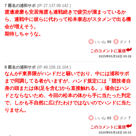
7 匿名の浦和サポ
(IP:27.137.99.142 )
渡邊凌磨も安居海渡も連戦続きで疲労が溜まっているか
ら、連戦中に彼らに代わって松本泰志がスタメンで出る機
会が増えそう。
期待しちゃうな。
いいね
99
ダメ
1
このコメントに返信
2025年05月18日 09:28
8 匿名の浦和サポ
(IP:49.109.16.104 )
なんかF東界隈がハンドだと騒いでおり、中には浦和サポ
まで同調してる者がいますが、ハンド規定には「競技者自
身の頭または体(足を含む)から直接触れる。」場合はハン
ドとならないため、今回の松本の体から手に当たった判定
で、しかも不自然に広げたわけではないのでハンドに当た
りません。
いいね
65
ダメ
7
このコメントに返信
2025年05月18日 09:33