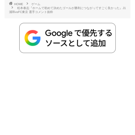
HOME
ゲーム
松本泰志『ホームで初めて決めたゴールが勝利につながってすごく良かった』J1
b
t
n
n
L
浦和vsFC東京 選手コメント抜粋
o
e
a
o
i
o
r
t
n
k
e
k