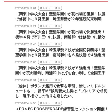
2026/08/09 16:01
埼玉サッカー通信
［関東中学校大会］聖望学園中が初出場初優勝！決勝
で修徳中に９発圧勝、埼玉県勢が２年連続関東制覇
2026/08/08 16:21
埼玉サッカー通信
［関東中学校大会］聖望学園中が初出場で決勝進出！
後半４発で市川三中に快勝、南浦和中は修徳中に惜敗
2026/08/07 18:46
埼玉サッカー通信
［関東中学校大会］埼玉県勢２校が全国切符獲得！聖
望学園中は９発圧勝、南浦和中も６発快勝で４強進出
2026/08/06 15:03
埼玉サッカー通信
［関東中学校大会］埼玉県勢２校が８強進出！聖望学
園中が完封勝利、南浦和中は打ち合い制して全国王手
2026/08/06 08:34
埼玉サッカー通信
［総体］ボランチ起用で攻撃を牽引、惜しいミドルシ
ュートも…。昌平MF飯島碧大主将は「プレミアで成長
し、選手権でこの借りを返したい」
2026/08/04 14:56
埼玉サッカー通信
＜PR＞FC PROSPERDADE練習型セレクション開催！