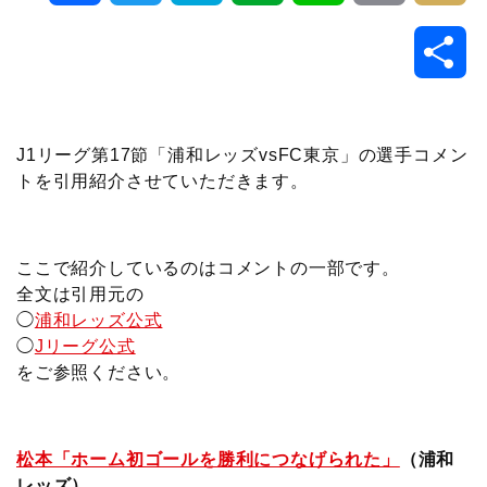
a
w
a
v
i
o
i
共
c
i
t
e
n
p
x
有
e
t
e
r
e
y
i
J1リーグ第17節「浦和レッズvsFC東京」の選手コメン
トを引用紹介させていただきます。
b
t
n
n
L
o
e
a
o
i
ここで紹介しているのはコメントの一部です。
o
r
t
n
全文は引用元の
◯
浦和レッズ公式
k
e
k
◯
Jリーグ公式
をご参照ください。
松本「ホーム初ゴールを勝利につなげられた」
（浦和
レッズ）