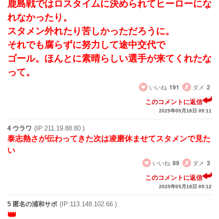
鹿島戦ではロスタイムに決められてヒーローにな
れなかったり。
スタメン外れたり苦しかっただろうに。
それでも腐らずに努力して途中交代で
ゴール。ほんとに素晴らしい選手が来てくれたな
って。
いいね
191
ダメ
2
このコメントに返信
2025年05月18日 09:11
4 ウラワ
(IP:211.19.88.80 )
泰志熱さが伝わってきた次は凌磨休ませてスタメンで見た
い
いいね
89
ダメ
3
このコメントに返信
2025年05月18日 09:12
5 匿名の浦和サポ
(IP:113.148.102.66 )