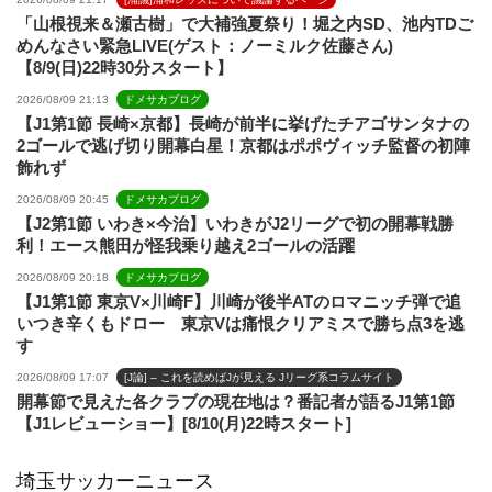
「山根視来＆瀬古樹」で大補強夏祭り！堀之内SD、池内TDご
めんなさい緊急LIVE(ゲスト：ノーミルク佐藤さん)
【8/9(日)22時30分スタート】
2026/08/09 21:13
ドメサカブログ
【J1第1節 長崎×京都】長崎が前半に挙げたチアゴサンタナの
2ゴールで逃げ切り開幕白星！京都はポポヴィッチ監督の初陣
飾れず
2026/08/09 20:45
ドメサカブログ
【J2第1節 いわき×今治】いわきがJ2リーグで初の開幕戦勝
利！エース熊田が怪我乗り越え2ゴールの活躍
2026/08/09 20:18
ドメサカブログ
【J1第1節 東京V×川崎F】川崎が後半ATのロマニッチ弾で追
いつき辛くもドロー 東京Vは痛恨クリアミスで勝ち点3を逃
す
2026/08/09 17:07
[J論] – これを読めばJが見える Jリーグ系コラムサイト
開幕節で見えた各クラブの現在地は？番記者が語るJ1第1節
【J1レビューショー】[8/10(月)22時スタート]
埼玉サッカーニュース