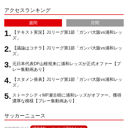
アクセスランキング
a
C
週間
月間
m
h
【テキスト実況】J1リーグ第1節「ガンバ大阪vs浦和レッ
ズ」
【議論はコチラ】J1リーグ第1節「ガンバ大阪vs浦和レッ
a
ズ」
元日本代表DF山根視来に浦和レッズが正式オファー【プ
n
レー集動画あり】
【スタメン発表】J1リーグ第1節「ガンバ大阪vs浦和レッ
n
ズ」
ストークシティMF瀬古樹に浦和レッズがオファー。獲得
e
濃厚な模様【プレー集動画あり】
サッカーニュース
l
2026/08/09 21:17
[浦議]浦和レッズについて議論するページ