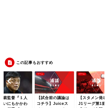
この記事もおすすめ
ム
ゲーム
ゲーム
貴裁監督『１人
【試合前の議論は
【スタメン発表
ないにもかかわ
コチラ】Juiceス
J1リーグ第1節