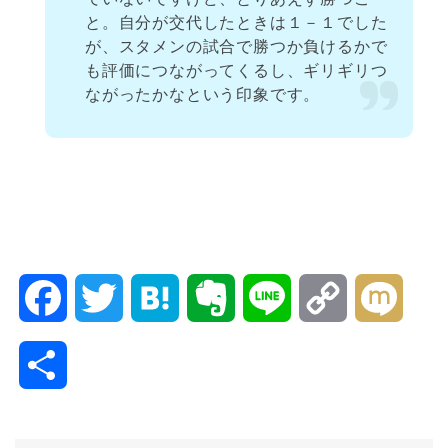
と。自分が交代したときは１－１でした
が、スタメンの試合で勝つか負けるかで
も評価につながってくるし、ギリギリつ
ながったかなという印象です。
F
T
H
E
L
C
M
a
w
a
v
i
o
i
共
c
i
t
e
n
p
x
有
e
t
e
r
e
y
i