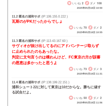
いいね
2
ダメ
108
2025年05月18日 10:50
11.2 匿名の浦和サポ
(IP:106.155.0.222 )
瓦斯のがPKだったからでしょ
いいね
70
ダメ
2
2025年05月18日 10:55
11.3 匿名の浦和サポ
(IP:113.43.167.60 )
サヴィオが抜け出してるのにアドバンテージ取らず
に止められたのもあったな。
判定に文句言うのは構わんけど、FC東京の方が誤審
の恩恵は多かったと思うよ
いいね
73
ダメ
3
2025年05月18日 11:31
11.4 匿名の浦和サポ
(IP:138.199.22.151 )
浦和シュート22に対して東京は10だからな。勝ちに値す
る試合だよ。
いいね
50
ダメ
2
2025年05月18日 11:56