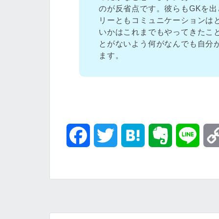
のが反省点です。彼らもGKを
リーともコミュニケーションは
いかはこれまでもやってきたこ
とがないよう何がなんでも自分
ます。
F
T
H
E
L
a
w
a
v
i
c
i
t
e
n
e
t
e
r
e