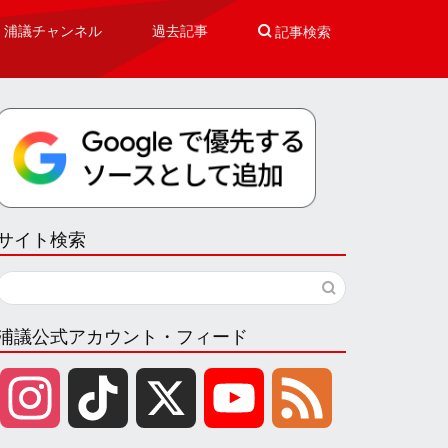
浦議チャンネル
過去記事

記事検索
サイト検索
浦議公式アカウント・フィード
I
T
X
Y
F