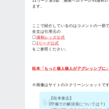
J1リーグ第3節「湘南ベルマーレvs浦
ます。
ここで紹介しているのはコメントの一部
全文は引用元の
◯
浦和レッズ公式
◯
Jリーグ公式
をご参照ください。
松本「もっと個人個人がアグレッシブに
※画像はサイトのスクリーンショットで
【松本泰志】
(守備での解決策については？)