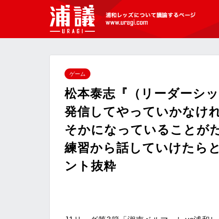
[浦議]浦和レッズについて議論するペ
ージ
ゲーム
松本泰志『（リーダーシ
発信してやっていかなけ
そかになっていることが
練習から話していけたらと思
ント抜粋