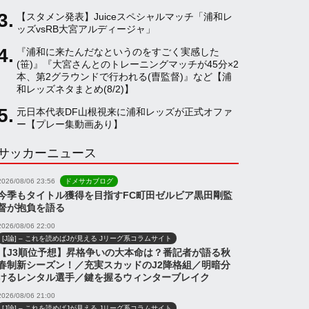
【スタメン発表】Juiceスペシャルマッチ「浦和レ
a
ッズvsRB大宮アルディージャ」
『浦和に来たんだなというのをすごく実感した
(笹)』『大宮さんとのトレーニングマッチが45分×2
n
本、第2グラウンドで行われる(曺監督)』など【浦
和レッズネタまとめ(8/2)】
n
元日本代表DF山根視来に浦和レッズが正式オファ
ー【プレー集動画あり】
サッカーニュース
e
2026/08/06 23:56
ドメサカブログ
l
今季もタイトル獲得を目指すFC町田ゼルビア黒田剛監
督が抱負を語る
2026/08/06 22:00
[J論] – これを読めばJが見える Jリーグ系コラムサイト
【J3順位予想】昇格争いの大本命は？番記者が語る秋
春制新シーズン！／充実スカッドのJ2降格組／明暗分
けるレンタル選手／鍵を握るウィンターブレイク
2026/08/06 21:00
[J論] – これを読めばJが見える Jリーグ系コラムサイト