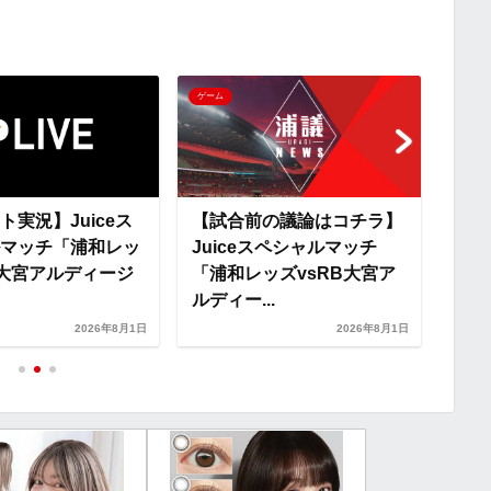
L
i
ゲーム
ゲーム
n
k
ト実況】Juiceス
【試合前の議論はコチラ】
【ス
マッチ「浦和レッ
Juiceスペシャルマッチ
ペシ
B大宮アルディージ
「浦和レッズvsRB大宮ア
ズv
ルディー...
ャ」
2026年8月1日
2026年8月1日