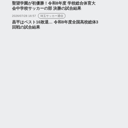
聖望学園が初優勝！令和8年度 学校総合体育大
会中学校サッカーの部 決勝の試合結果
2026/07/28 16:57
埼玉サッカー通信
昌平はベスト16敗退… 令和8年度全国高校総体3
回戦の試合結果