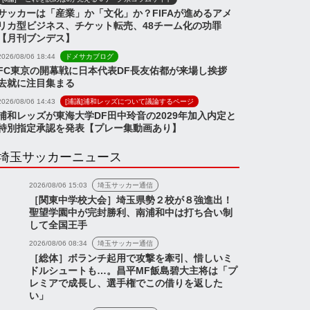
サッカーは「産業」か「文化」か？FIFAが進めるアメ
リカ型ビジネス、チケット転売、48チーム化の功罪
【月刊ブンデス】
2026/08/06 18:44
ドメサカブログ
FC東京の開幕戦に日本代表DF長友佑都が来場し挨拶
去就に注目集まる
2026/08/06 14:43
[浦議]浦和レッズについて議論するページ
浦和レッズが東海大学DF田中玲音の2029年加入内定と
特別指定承認を発表【プレー集動画あり】
埼玉サッカーニュース
2026/08/06 15:03
埼玉サッカー通信
［関東中学校大会］埼玉県勢２校が８強進出！
聖望学園中が完封勝利、南浦和中は打ち合い制
して全国王手
2026/08/06 08:34
埼玉サッカー通信
［総体］ボランチ起用で攻撃を牽引、惜しいミ
ドルシュートも…。昌平MF飯島碧大主将は「プ
レミアで成長し、選手権でこの借りを返した
い」