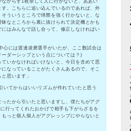
少なからず1枚余して人に行かないと、ああい
ます。こちらに追い込んでいるのであれば、外
、そういうところで球際を強く行かないと、な
曖昧なところから裏に抜けられて決定機とかも
でにはみんなで話し合って、修正しなければい
の中心には渡邊凌磨選手がいたが、ここ数試合は
リーダーシップという点については？)
っていかなければいけないと、今日を含めて思
かになっていることがたくさんあるので、そこ
らと思います」
が引いてからはいいリズムが作れていたと思う
なったから引いたと思いますし、僕たちがアグ
心に行ってくれたおかげで相手も下がらざるを
。もっと個人個人がアグレッシブにやらないと