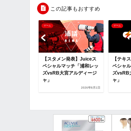
b
t
n
n
この記事もおすすめ
o
e
a
o
ゲーム
ゲーム
o
r
t
k
e
議論はコチラ】
【スタメン発表】Juiceス
【テキス
シャルマッチ
ペシャルマッチ「浦和レッ
ペシャル
vsRB大宮ア
ズvsRB大宮アルディージ
ズvsR
ャ」
ャ」
2026年8月1日
2026年8月1日