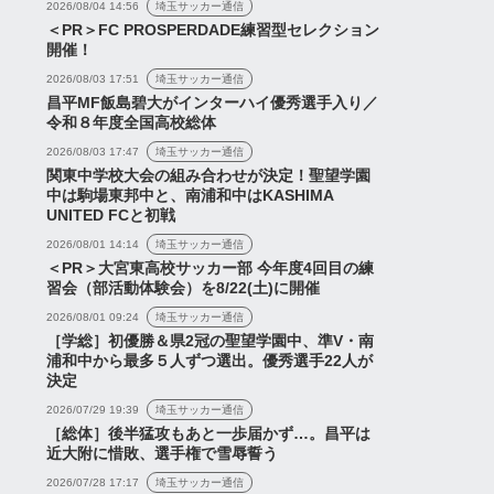
2026/08/04 14:56
埼玉サッカー通信
＜PR＞FC PROSPERDADE練習型セレクション
開催！
2026/08/03 17:51
埼玉サッカー通信
昌平MF飯島碧大がインターハイ優秀選手入り／
令和８年度全国高校総体
2026/08/03 17:47
埼玉サッカー通信
関東中学校大会の組み合わせが決定！聖望学園
中は駒場東邦中と、南浦和中はKASHIMA
UNITED FCと初戦
2026/08/01 14:14
埼玉サッカー通信
＜PR＞大宮東高校サッカー部 今年度4回目の練
習会（部活動体験会）を8/22(土)に開催
2026/08/01 09:24
埼玉サッカー通信
［学総］初優勝＆県2冠の聖望学園中、準V・南
浦和中から最多５人ずつ選出。優秀選手22人が
決定
2026/07/29 19:39
埼玉サッカー通信
［総体］後半猛攻もあと一歩届かず…。昌平は
近大附に惜敗、選手権で雪辱誓う
2026/07/28 17:17
埼玉サッカー通信