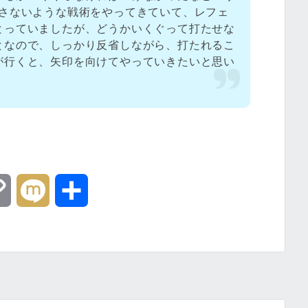
出さないような戦術をやってきていて、レフェ
とっていましたが、どうかいくぐって打たせな
となので、しっかり反省しながら、打たれるこ
が行くと、矢印を向けてやっていきたいと思い
C
M
共
o
i
有
p
x
y
i