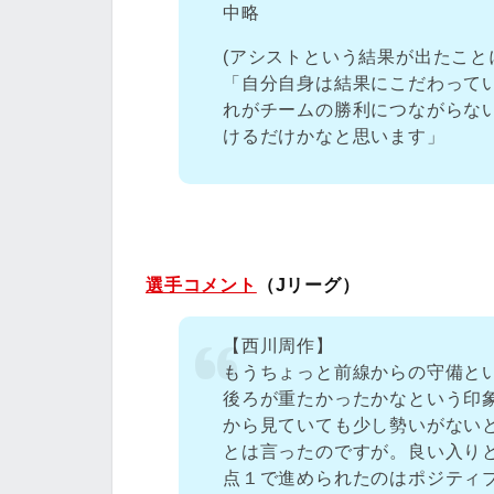
中略
(アシストという結果が出たこと
「自分自身は結果にこだわって
れがチームの勝利につながらな
けるだけかなと思います」
選手コメント
（Jリーグ）
【西川周作】
もうちょっと前線からの守備と
後ろが重たかったかなという印
から見ていても少し勢いがない
とは言ったのですが。良い入り
点１で進められたのはポジティ