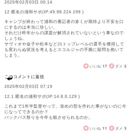
2025年02月03日 00:14
12 匿名の浦和サポ
(IP:49.98.224.199 )
キャンプが終わって浦和の番記者の多くが期待より不安を口
にするのは本当に珍しい。
それだけ昨年からの課題が解消されていないという事なので
しょうね。
サヴィオや金子や松本などJ1トップレベルの選手を獲得して
も変わらぬ状況を考えるとスコルジャの手腕に疑問を抱いて
しまう。
いいね
17
ダメ
2
このコメントに返信
2025年02月03日 07:19
12.1 匿名の浦和サポ
(IP:14.8.0.129 )
これまで1年半監督やって、攻めの型を作れた事がないのに今
になってできるのか？
バックパス祭りを今年も観させられるのか。
いいね
11
ダメ
3