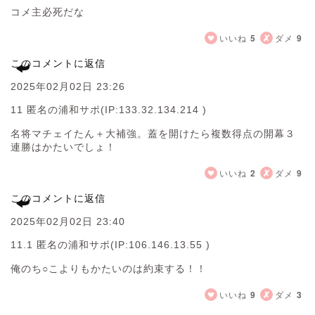
コメ主必死だな
いいね
5
ダメ
9
このコメントに返信
2025年02月02日 23:26
11 匿名の浦和サポ
(IP:133.32.134.214 )
名将マチェイたん＋大補強。蓋を開けたら複数得点の開幕３
連勝はかたいでしょ！
いいね
2
ダメ
9
このコメントに返信
2025年02月02日 23:40
11.1 匿名の浦和サポ
(IP:106.146.13.55 )
俺のち○こよりもかたいのは約束する！！
いいね
9
ダメ
3