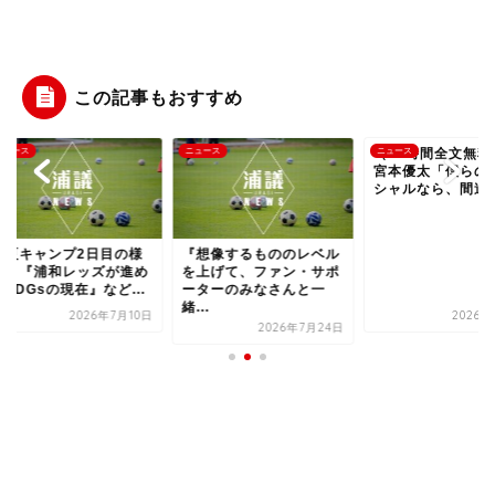
この記事もおすすめ
ース
ニュース
（24時間全文無料公
ニュース
宮本優太「僕らのポ
シャルなら、間違いな.
夏キャンプ2日目の様
『想像するもののレベル
』『浦和レッズが進め
を上げて、ファン・サポ
DGsの現在』など...
ーターのみなさんと一
緒...
2026年7月10日
2026年7
2026年7月24日