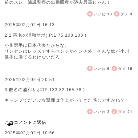
前のスレ、浦議警察の出動回数が過去最高じゃん！！
いいね
10
ダメ
3
2025年02月02日 16:13
2.2 匿名の浦和サポ
(IP:1.75.198.103 )
小川選手は日本代表だからな。
リンセンはレッズですらベンチかベンチ外、そんな奴が小川
選手に勝てるわけないだろ
いいね
6
ダメ
16
2025年02月02日 20:51
3 匿名の浦和サポ
(IP:133.32.165.78 )
キャンプでだいぶ攻撃面は仕上がってきた感じですかね？
いいね
2
ダメ
21
このコメントに返信
2025年02月02日 10:56