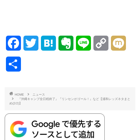
F
T
H
E
L
C
M
a
w
a
v
i
o
i
共
c
i
t
e
n
p
x
有
e
t
e
r
e
y
i
HOME
ニュース
『沖縄キャンプ全日程終了』『リンセンがゴール！』など【浦和レッズネタまと
b
t
n
n
L
め(2/2)】
o
e
a
o
i
o
r
t
n