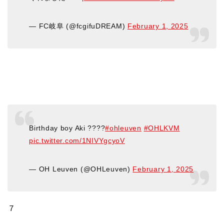
— FC岐阜 (@fcgifuDREAM)
February 1, 2025
Birthday boy Aki ????️
#ohleuven
#OHLKVM
pic.twitter.com/1NIVYgcyoV
— OH Leuven (@OHLeuven)
February 1, 2025
７