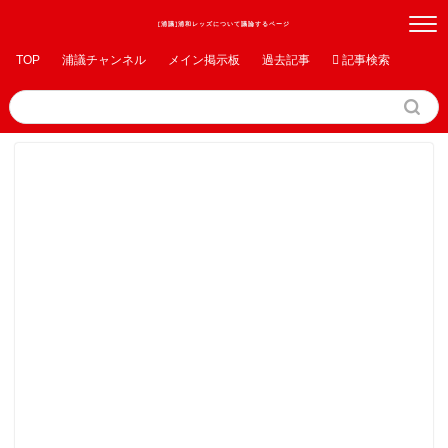
[浦議]浦和レッズについて議論するページ
TOP
浦議チャンネル
メイン掲示板
過去記事

記事検索