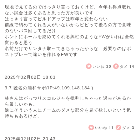
現地で見てるのではっきり言っておくけど、今年も得点取れ
ない試合は多くあると思った方が良いです
はっきり言ってビルドアップは昨年と変わらない
前線で納めてくれる人がいないからビビって後ろの方で意味
のないパス回してるだけ
ホントにボールを納めてくれる興梠のようなFWがいれば全然
変わると思う
名前だけでサンタナ取ってきちゃったからな…必要なのはポ
ストプレーで違いを作れるFWです
いいね
20
ダメ
14
2025年02月02日 18:03
3.7 匿名の浦和サポ
(IP:49.109.148.184 )
林さんはがっつりスコルジャを批判しちゃった過去があるか
ら厳しいかも。
逆にそういう人にチームのダメな部分を見て欲しいという気
持ちもあるけど。
いいね
11
ダメ
3
2025年02月02日 20:43