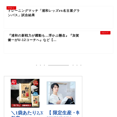
トレーニングマッチ「浦和レッズvs名古屋グラ
ンパス」試合結果
『浦和の新戦力が躍動も…浮かぶ懸念』『加賀
健一がU-12コーチへ』など【...