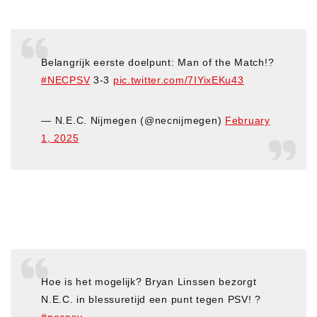
Belangrijk eerste doelpunt: Man of the Match!?
#NECPSV
3-3
pic.twitter.com/7IYixEKu43
— N.E.C. Nijmegen (@necnijmegen)
February
1, 2025
Hoe is het mogelijk? Bryan Linssen bezorgt
N.E.C. in blessuretijd een punt tegen PSV! ?