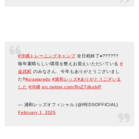
#沖縄トレーニングキャンプ
全日程終了♦️??????
毎年素晴らしい環境を整えお迎えいただいている
#
金武町
のみなさん、今年もありがとうございまし
た‼️
#urawareds
#浦和レッズ
#ありがとうございま
した
#沖縄
pic.twitter.com/RnZTdkubiP
— 浦和レッズオフィシャル (@REDSOFFICIAL)
February 1, 2025