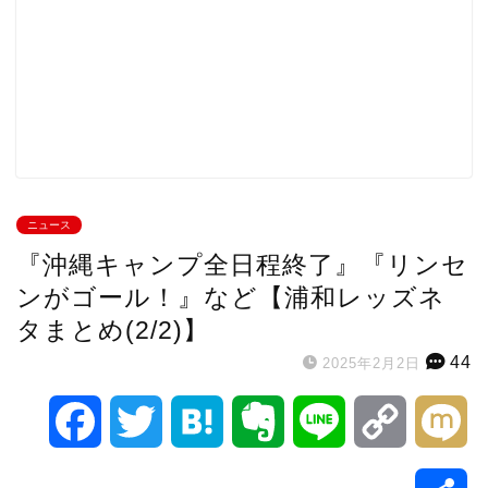
ニュース
『沖縄キャンプ全日程終了』『リンセ
ンがゴール！』など【浦和レッズネ
タまとめ(2/2)】
44
2025年2月2日
F
T
H
E
L
C
M
a
w
a
v
i
o
i