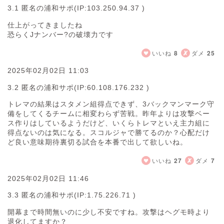
3.1 匿名の浦和サポ
(IP:103.250.94.37 )
仕上がってきましたね
恐らくJナンバー?の破壊力です
いいね
8
ダメ
25
2025年02月02日 11:03
3.2 匿名の浦和サポ
(IP:60.108.176.232 )
トレマの結果はスタメン組得点できず、3バックマンマーク守
備をしてくるチームに相変わらず苦戦。昨年よりは攻撃ベー
ス作りはしているようだけど、いくらトレマといえ主力組に
得点ないのは気になる。スコルジャで勝てるのか？心配だけ
ど良い意味期待裏切る試合を本番で出して欲しいね。
いいね
27
ダメ
7
2025年02月02日 11:46
3.3 匿名の浦和サポ
(IP:1.75.226.71 )
開幕まで時間無いのに少し不安ですね。攻撃はヘグモ時より
退化してますか？