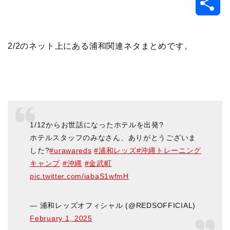
共
c
i
t
e
n
p
x
有
e
t
e
r
e
y
i
2/2のネット上にある浦和関連ネタまとめです。
b
t
n
n
L
o
e
a
o
i
o
r
t
n
1/12からお世話になったホテルを出発?
ホテルスタッフのみなさん、ありがとうございま
k
e
k
した?
#urawareds
#浦和レッズ
#沖縄トレーニング
キャンプ
#沖縄
#金武町
pic.twitter.com/iabaS1wfmH
— 浦和レッズオフィシャル (@REDSOFFICIAL)
February 1, 2025