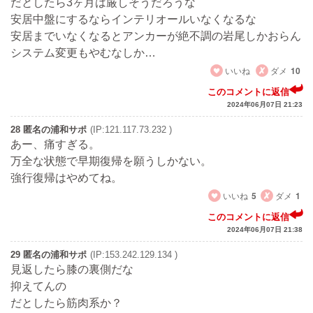
だとしたら3ヶ月は厳しそうだろうな
安居中盤にするならインテリオールいなくなるな
安居までいなくなるとアンカーが絶不調の岩尾しかおらん
システム変更もやむなしか…
いいね
ダメ
10
このコメントに返信
2024年06月07日 21:23
28 匿名の浦和サポ
(IP:121.117.73.232 )
あー、痛すぎる。
万全な状態で早期復帰を願うしかない。
強行復帰はやめてね。
いいね
5
ダメ
1
このコメントに返信
2024年06月07日 21:38
29 匿名の浦和サポ
(IP:153.242.129.134 )
見返したら膝の裏側だな
抑えてんの
だとしたら筋肉系か？