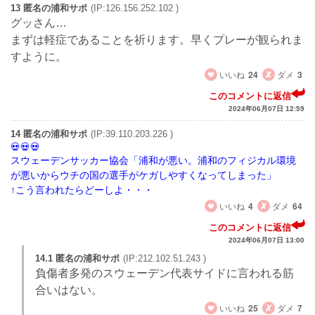
13 匿名の浦和サポ
(IP:126.156.252.102 )
グッさん…
まずは軽症であることを祈ります。早くプレーが観られま
すように。
いいね
24
ダメ
3
このコメントに返信
2024年06月07日 12:59
14 匿名の浦和サポ
(IP:39.110.203.226 )
スウェーデンサッカー協会「浦和が悪い。浦和のフィジカル環境
が悪いからウチの国の選手がケガしやすくなってしまった」
↑こう言われたらどーしよ・・・
いいね
4
ダメ
64
このコメントに返信
2024年06月07日 13:00
14.1 匿名の浦和サポ
(IP:212.102.51.243 )
負傷者多発のスウェーデン代表サイドに言われる筋
合いはない。
いいね
25
ダメ
7