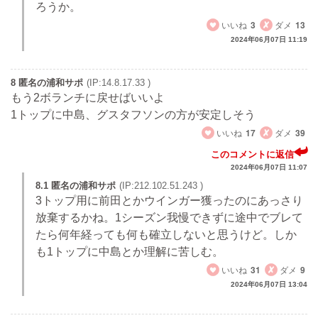
ろうか。
いいね
3
ダメ
13
2024年06月07日 11:19
8 匿名の浦和サポ
(IP:14.8.17.33 )
もう2ボランチに戻せばいいよ
1トップに中島、グスタフソンの方が安定しそう
いいね
17
ダメ
39
このコメントに返信
2024年06月07日 11:07
8.1 匿名の浦和サポ
(IP:212.102.51.243 )
3トップ用に前田とかウインガー獲ったのにあっさり
放棄するかね。1シーズン我慢できずに途中でブレて
たら何年経っても何も確立しないと思うけど。しか
も1トップに中島とか理解に苦しむ。
いいね
31
ダメ
9
2024年06月07日 13:04