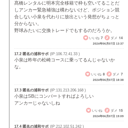
髙橋レンタルに明本完全移籍で枠も空いてることだ
しアンカー緊急補強は構わないけど、ポジション競
合しない小泉を代わりに放出という発想がちょっと
分からない。
野球みたいに交換トレードでもするのだろうか。
いいね
7
ダメ
14
2024年06月07日 13:37
17.2 匿名の浦和サポ
(IP:106.72.41.33 )
小泉は昨年の松崎コースに乗ってるんじゃないか
な。
いいね
8
ダメ
7
2024年06月07日 18:38
17.3 匿名の浦和サポ
(IP:131.213.206.168 )
小泉はSBにコンバートすればよろしい
アンカーじゃないしね
いいね
ダメ
15
2024年06月07日 19:09
17.4 匿名の浦和サポ
(IP:212.102.51.242 )