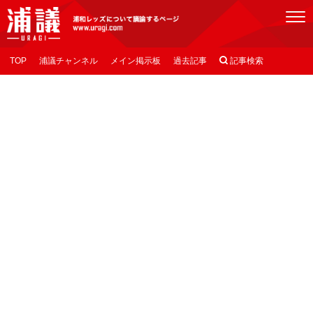
[浦議]浦和レッズについて議論するページ
TOP
浦議チャンネル
メイン掲示板
過去記事

記事検索