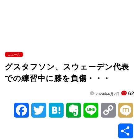
ニュース
グスタフソン、スウェーデン代表
での練習中に膝を負傷・・・
62
2024年6月7日
F
T
H
E
L
C
M
a
w
a
v
i
o
i
共