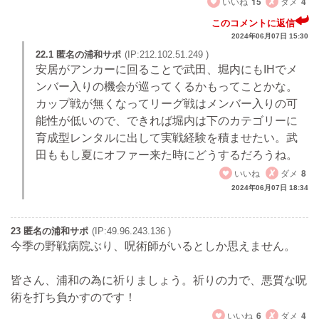
いいね
15
ダメ
4
このコメントに返信
2024年06月07日 15:30
22.1 匿名の浦和サポ
(IP:212.102.51.249 )
安居がアンカーに回ることで武田、堀内にもIHでメ
ンバー入りの機会が巡ってくるかもってことかな。
カップ戦が無くなってリーグ戦はメンバー入りの可
能性が低いので、できれば堀内は下のカテゴリーに
育成型レンタルに出して実戦経験を積ませたい。武
田ももし夏にオファー来た時にどうするだろうね。
いいね
ダメ
8
2024年06月07日 18:34
23 匿名の浦和サポ
(IP:49.96.243.136 )
今季の野戦病院ぶり、呪術師がいるとしか思えません。
皆さん、浦和の為に祈りましょう。祈りの力で、悪質な呪
術を打ち負かすのです！
いいね
6
ダメ
4