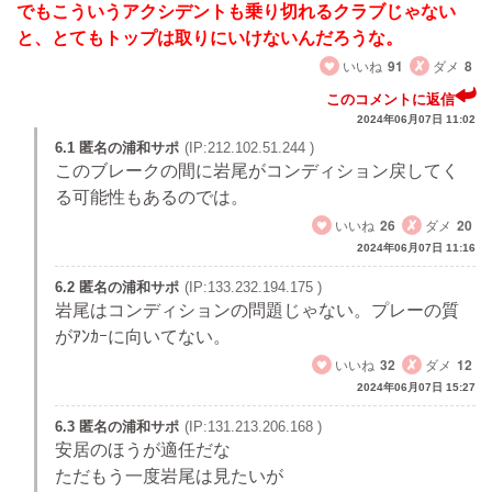
でもこういうアクシデントも乗り切れるクラブじゃない
と、とてもトップは取りにいけないんだろうな。
いいね
91
ダメ
8
このコメントに返信
2024年06月07日 11:02
6.1 匿名の浦和サポ
(IP:212.102.51.244 )
このブレークの間に岩尾がコンディション戻してく
る可能性もあるのでは。
いいね
26
ダメ
20
2024年06月07日 11:16
6.2 匿名の浦和サポ
(IP:133.232.194.175 )
岩尾はコンディションの問題じゃない。プレーの質
がｱﾝｶｰに向いてない。
いいね
32
ダメ
12
2024年06月07日 15:27
6.3 匿名の浦和サポ
(IP:131.213.206.168 )
安居のほうが適任だな
ただもう一度岩尾は見たいが