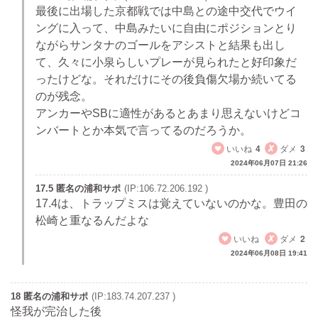
最後に出場した京都戦では中島との途中交代でウイ
ングに入って、中島みたいに自由にポジションとり
ながらサンタナのゴールをアシストと結果も出し
て、久々に小泉らしいプレーが見られたと好印象だ
ったけどな。それだけにその後負傷欠場か続いてる
のが残念。
アンカーやSBに適性があるとあまり思えないけどコ
ンバートとか本気で言ってるのだろうか。
いいね
4
ダメ
3
2024年06月07日 21:26
17.5 匿名の浦和サポ
(IP:106.72.206.192 )
17.4は、トラップミスは覚えていないのかな。豊田の
松崎と重なるんだよな
いいね
ダメ
2
2024年06月08日 19:41
18 匿名の浦和サポ
(IP:183.74.207.237 )
怪我が完治した後