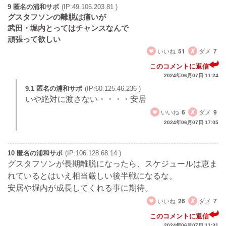
9 匿名の浦和サポ
(IP:49.106.203.81 )
グスタフソンの離脱は痛いが
武田・堀内とってはチャンスなんで
頑張って欲しい
いいね
51
ダメ
7
このコメントに返信
2024年06月07日 11:24
9.1 匿名の浦和サポ
(IP:60.125.46.236 )
いや絶対に渡さない・・・・安居
いいね
6
ダメ
9
2024年06月07日 17:05
10 匿名の浦和サポ
(IP:106.128.68.14 )
グスタフソンが長期離脱になったら、スケジュールは恵ま
れているとはいえ相当厳しい後半戦になるな。
安居や堀内が成長してくれる事に期待。
いいね
26
ダメ
7
このコメントに返信
2024年06月07日 11:31