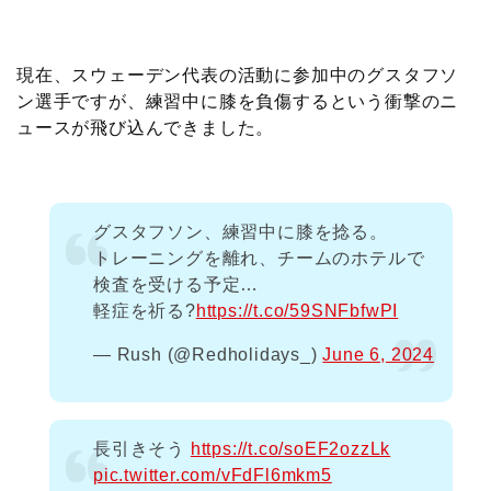
c
i
t
e
n
p
x
有
e
t
e
r
e
y
i
現在、スウェーデン代表の活動に参加中のグスタフソ
ン選手ですが、練習中に膝を負傷するという衝撃のニ
b
t
n
n
L
ュースが飛び込んできました。
o
e
a
o
i
o
r
t
n
グスタフソン、練習中に膝を捻る。
トレーニングを離れ、チームのホテルで
k
e
k
検査を受ける予定…
軽症を祈る?
https://t.co/59SNFbfwPI
— Rush (@Redholidays_)
June 6, 2024
長引きそう
https://t.co/soEF2ozzLk
pic.twitter.com/vFdFl6mkm5