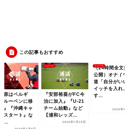
この記事もおすすめ
ース
ニュース
ニュース
（24時間全文無
公開）オナイウ
道「自分がいい
イッチを入れ、
荻原はベルギ
『安部裕葵がFC今
す...
・ルーベンに移
治に加入』『U-21
か』『沖縄キャ
チーム始動』など
2026年7月
プスタート』な
【浦和レッズ...
...
2026年7月19日
2026年7月8日