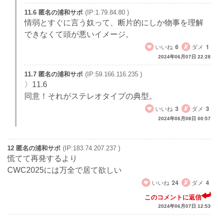
11.6 匿名の浦和サポ
(IP:1.79.84.80 )
情弱とすぐに言う奴って、断片的にしか物事を理解
できなくて頭が悪いイメージ。
いいね
6
ダメ
1
2024年06月07日 22:28
11.7 匿名の浦和サポ
(IP:59.166.116.235 )
〉11.6
同意！それがステレオタイプの典型。
いいね
3
ダメ
3
2024年06月08日 00:57
12 匿名の浦和サポ
(IP:183.74.207.237 )
慌てて再発するより
CWC2025には万全で居て欲しい
いいね
24
ダメ
4
このコメントに返信
2024年06月07日 12:53