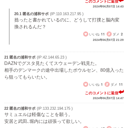
このコメントに返信
2024年06月07日 14:43
20.1 匿名の浦和サポ
(IP:110.163.217.95 )
捻ったと書かれているのに、どうして打撲と脳内変
換されるんだ？
いいね
11
ダメ
2
2024年06月07日 21:29
21 匿名の浦和サポ
(IP:42.144.65.23 )
DAZNでグスタ見たくてスウェーデン戦見た。
相手のデンマークの途中出場したポウルセン、80億入った
ら狙ってもらいたい。
いいね
1
ダメ
11
このコメントに返信
2024年06月07日 14:47
22 匿名の浦和サポ
(IP:133.232.194.175 )
サミュエルは軽傷なことを願う。
安居と武田､堀内には頑張って欲しい。