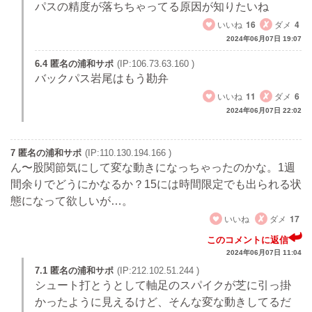
パスの精度が落ちちゃってる原因が知りたいね
いいね
16
ダメ
4
2024年06月07日 19:07
6.4 匿名の浦和サポ
(IP:106.73.63.160 )
バックパス岩尾はもう勘弁
いいね
11
ダメ
6
2024年06月07日 22:02
7 匿名の浦和サポ
(IP:110.130.194.166 )
ん〜股関節気にして変な動きになっちゃったのかな。1週
間余りでどうにかなるか？15には時間限定でも出られる状
態になって欲しいが…。
いいね
ダメ
17
このコメントに返信
2024年06月07日 11:04
7.1 匿名の浦和サポ
(IP:212.102.51.244 )
シュート打とうとして軸足のスパイクが芝に引っ掛
かったように見えるけど、そんな変な動きしてるだ