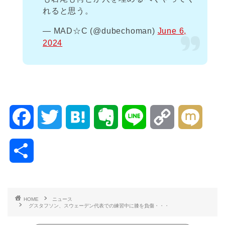
れると思う。
— MAD☆C (@dubechoman)
June 6,
2024
F
T
H
E
L
C
M
a
w
a
v
i
o
i
共
c
i
t
e
n
p
x
有
e
t
e
r
e
y
i
HOME
ニュース
グスタフソン、スウェーデン代表での練習中に膝を負傷・・・
b
t
n
n
L