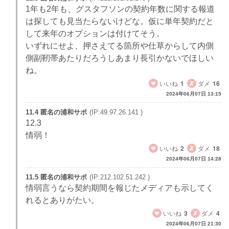
1年も2年も、グスタフソンの契約年数に関する報道
は探しても見当たらないけどな。仮に単年契約だと
して来年のオプションは付けてそう。
いずれにせよ、押さえてる箇所や仕草からして内側
側副靭帯あたりだろうしあまり長引かないでほしい
ね。
いいね
1
ダメ
16
2024年06月07日 13:15
11.4 匿名の浦和サポ
(IP:49.97.26.141 )
12.3
情弱！
いいね
2
ダメ
18
2024年06月07日 14:28
11.5 匿名の浦和サポ
(IP:212.102.51.242 )
情弱言うなら契約期間を報じたメディアも示してく
れるとありがたい。
いいね
3
ダメ
4
2024年06月07日 21:30