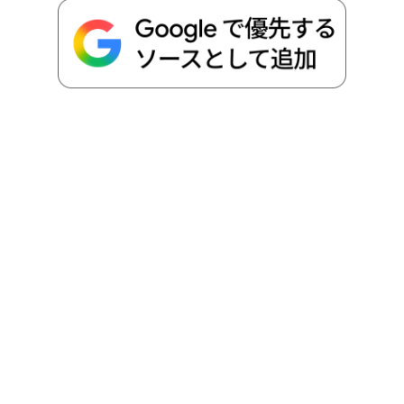
o
e
a
o
i
o
r
t
n
k
e
k