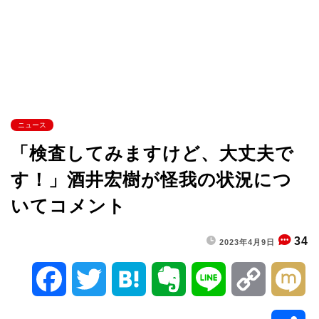
ニュース
「検査してみますけど、大丈夫で
す！」酒井宏樹が怪我の状況につ
いてコメント
34
2023年4月9日
F
T
H
E
L
C
M
a
w
a
v
i
o
i