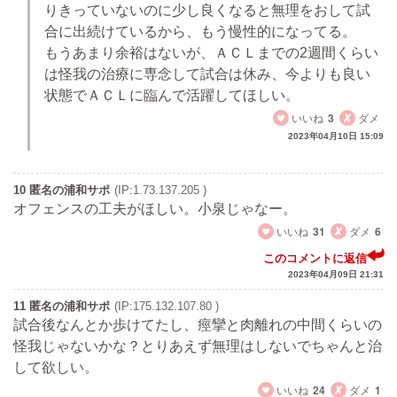
りきっていないのに少し良くなると無理をおして試
合に出続けているから、もう慢性的になってる。
もうあまり余裕はないが、ＡＣＬまでの2週間くらい
は怪我の治療に専念して試合は休み、今よりも良い
状態でＡＣＬに臨んで活躍してほしい。
いいね
3
ダメ
2023年04月10日 15:09
10 匿名の浦和サポ
(IP:1.73.137.205 )
オフェンスの工夫がほしい。小泉じゃなー。
いいね
31
ダメ
6
このコメントに返信
2023年04月09日 21:31
11 匿名の浦和サポ
(IP:175.132.107.80 )
試合後なんとか歩けてたし、痙攣と肉離れの中間くらいの
怪我じゃないかな？とりあえず無理はしないでちゃんと治
して欲しい。
いいね
24
ダメ
1