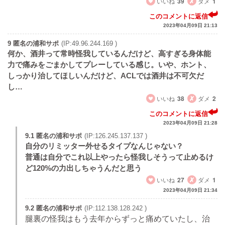
いいね
39
ダメ
1
このコメントに返信
2023年04月09日 21:13
9 匿名の浦和サポ
(IP:49.96.244.169 )
何か、酒井って常時怪我しているんだけど、高すぎる身体能
力で痛みをごまかしてプレーしている感じ。いや、ホント、
しっかり治してほしいんだけど、ACLでは酒井は不可欠だ
し…
いいね
38
ダメ
2
このコメントに返信
2023年04月09日 21:28
9.1 匿名の浦和サポ
(IP:126.245.137.137 )
自分のリミッター外せるタイプなんじゃない？
普通は自分でこれ以上やったら怪我しそうって止めるけ
ど120%の力出しちゃうんだと思う
いいね
27
ダメ
1
2023年04月09日 21:34
9.2 匿名の浦和サポ
(IP:112.138.128.242 )
腿裏の怪我はもう去年からずっと痛めていたし、治