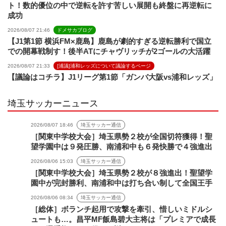
ト！数的優位の中で逆転を許す苦しい展開も終盤に再逆転に
成功
2026/08/07 21:46
ドメサカブログ
【J1第1節 横浜FM×鹿島】鹿島が劇的すぎる逆転勝利で国立
での開幕戦制す！後半ATにチャヴリッチが2ゴールの大活躍
2026/08/07 21:33
[浦議]浦和レッズについて議論するページ
【議論はコチラ】J1リーグ第1節「ガンバ大阪vs浦和レッズ」
埼玉サッカーニュース
2026/08/07 18:46
埼玉サッカー通信
［関東中学校大会］埼玉県勢２校が全国切符獲得！聖
望学園中は９発圧勝、南浦和中も６発快勝で４強進出
2026/08/06 15:03
埼玉サッカー通信
［関東中学校大会］埼玉県勢２校が８強進出！聖望学
園中が完封勝利、南浦和中は打ち合い制して全国王手
2026/08/06 08:34
埼玉サッカー通信
［総体］ボランチ起用で攻撃を牽引、惜しいミドルシ
ュートも…。昌平MF飯島碧大主将は「プレミアで成長