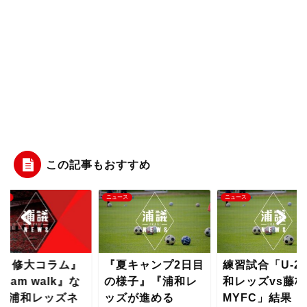
この記事もおすすめ
ース
ニュース
ニュース
笹 修大コラム』
『夏キャンプ2日目
練習試合「U-2
Team walk』な
の様子』『浦和レ
和レッズvs藤枝
【浦和レッズネ
ッズが進める
MYFC」結果