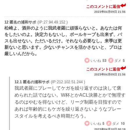
このコメントに返信
2023年04月09日 21:56
12 匿名の浦和サポ
(IP:27.94.49.152 )
松崎よ、酒井のように我武者羅に頑張らないと。あなたは何
をしたいのよ。決定力もないし、ボールキープも出来ず、パ
スも出せない。ただいるだけ。それなら必要なし。来季は更
新ないと思います。少ないチャンスを活かさないと、プロは
厳しいんだから。
いいね
53
ダメ
5
このコメントに返信
2023年04月09日 21:56
12.1 匿名の浦和サポ
(IP:212.102.51.244 )
我武者羅にプレーしてケガを繰り返すのは決して褒
められた話ではない。W杯とかACL決勝とかで無理す
るのはやむを得ないけど、リーグ制覇を目指すので
あれば年齢的にもケガを繰り返さないようなプレー
スタイルを考えるべき時期だろう。
いいね
5
ダメ
10
2023年04月10日 00:18