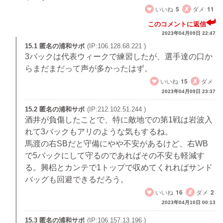
いいね
5
ダメ
11
このコメントに返信
2023年04月09日 22:47
15.1 匿名の浦和サポ
(IP:106.128.68.221 )
3バックは代表ウィークで練習したが、選手達の口か
らまだまだって声が多かったはず。
いいね
15
ダメ
2023年04月09日 23:37
15.2 匿名の浦和サポ
(IP:212.102.51.244 )
酒井が負傷したことで、特に敵地での第1戦は岩波入
れて3バックもアリのような気もするね。
馬渡の右SBだと守備にやや不安があるけど、右WB
で5バックにして守るのであればその不安も軽減す
る。興梠とカンテで1トップで収めてくれればサンド
バッグも回避できるだろう。
いいね
16
ダメ
2
2023年04月10日 00:13
15.3 匿名の浦和サポ
(IP:106.157.13.196 )