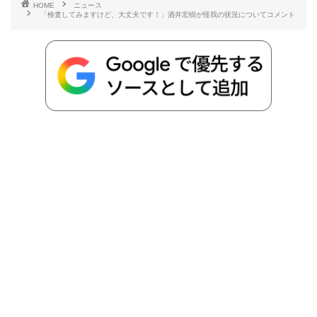
HOME
ニュース
「検査してみますけど、大丈夫です！」酒井宏樹が怪我の状況についてコメント
b
t
n
n
L
o
e
a
o
i
o
r
t
n
k
e
k