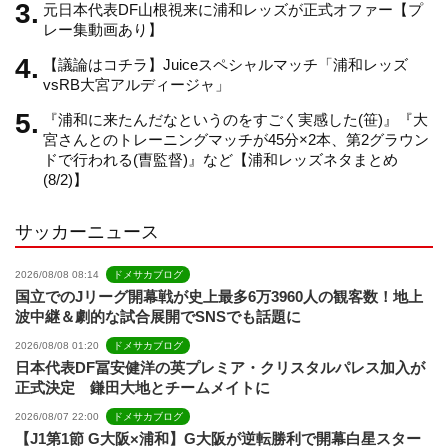
元日本代表DF山根視来に浦和レッズが正式オファー【プ
n
レー集動画あり】
【議論はコチラ】Juiceスペシャルマッチ「浦和レッズ
n
vsRB大宮アルディージャ」
『浦和に来たんだなというのをすごく実感した(笹)』『大
e
宮さんとのトレーニングマッチが45分×2本、第2グラウン
ドで行われる(曺監督)』など【浦和レッズネタまとめ
(8/2)】
l
サッカーニュース
2026/08/08 08:14
ドメサカブログ
国立でのJリーグ開幕戦が史上最多6万3960人の観客数！地上
波中継＆劇的な試合展開でSNSでも話題に
2026/08/08 01:20
ドメサカブログ
日本代表DF冨安健洋の英プレミア・クリスタルパレス加入が
正式決定 鎌田大地とチームメイトに
2026/08/07 22:00
ドメサカブログ
【J1第1節 G大阪×浦和】G大阪が逆転勝利で開幕白星スター