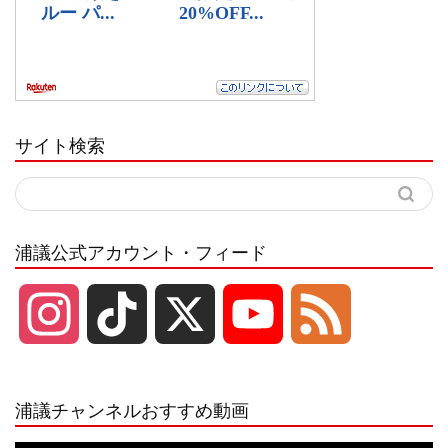
サイト検索
浦議公式アカウント・フィード
I
T
X
Y
F
n
i
o
e
浦議チャンネルおすすめ動画
s
k
u
e