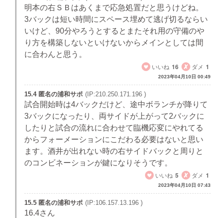
明本の右ＳＢはあくまで応急処置だと思うけどね。
3バックは短い時間にスペース埋めて逃げ切るならい
いけど、90分やろうとするとまたそれ用の守備のや
り方を構築しないといけないからメインとしては間
に合わんと思う。
いいね
16
ダメ
1
2023年04月10日 00:49
15.4 匿名の浦和サポ
(IP:210.250.171.196 )
試合開始時は4バックだけど、途中ボランチが降りて
3バックになったり、両サイドが上がって2バックに
したりと試合の流れに合わせて臨機応変にやれてる
からフォーメーションにこだわる必要はないと思い
ます。酒井が出れない時の右サイドバックと周りと
のコンビネーションが鍵になりそうです。
いいね
5
ダメ
1
2023年04月10日 07:43
15.5 匿名の浦和サポ
(IP:106.157.13.196 )
16.4さん