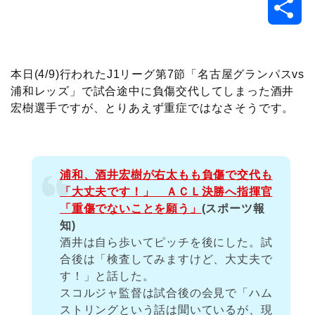
共
c
i
t
e
n
p
x
有
e
t
e
r
e
y
i
本日(4/9)行われたJ1リーグ第7節「名古屋グランパスvs
浦和レッズ」で試合途中に負傷交代してしまった酒井
b
t
n
n
L
宏樹選手ですが、とりあえず重症ではなさそうです。
o
e
a
o
i
o
r
t
n
浦和、酒井宏樹が右太もも負傷で交代も
「大丈夫です！」 ＡＣＬ決勝へ指揮官
k
e
k
「重傷でないことを願う」
(スポーツ報
知)
酒井は自ら歩いてピッチを後にした。試
合後は「検査してみますけど、大丈夫で
す！」と話した。
スコルジャ監督は試合後の会見で「ハム
ストリングという話は聞いているが、現