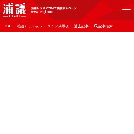
[浦議]浦和レッズについて議論するページ
TOP
浦議チャンネル
メイン掲示板
過去記事

記事検索