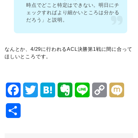
時点でどこと特定はできない。明日にチ
ェックすればより細かいところは分かる
だろう」と説明。
なんとか、4/29に行われるACL決勝第1戦に間に合って
ほしいところです。
F
T
H
E
L
C
M
a
w
a
v
i
o
i
共
c
i
t
e
n
p
x
有
e
t
e
r
e
y
i