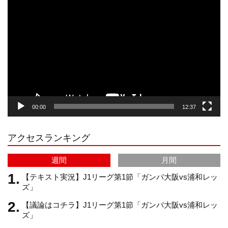
動
画
プ
t
T
T
d
レ
ー
a
o
u
ヤ
ー
g
k
b
00:00
12:37
r
e
アクセスランキング
a
C
週間
月間
m
h
【テキスト実況】J1リーグ第1節「ガンバ大阪vs浦和レッ
ズ」
【議論はコチラ】J1リーグ第1節「ガンバ大阪vs浦和レッ
a
ズ」