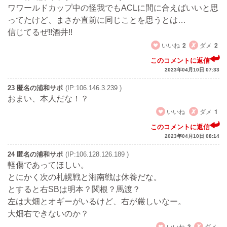
ワワールドカップ中の怪我でもACLに間に合えばいいと思
ってたけど、まさか直前に同じことを思うとは…
信じてるぜ!!酒井!!
いいね
2
ダメ
2
このコメントに返信
2023年04月10日 07:33
23 匿名の浦和サポ
(IP:106.146.3.239 )
おまい、本人だな！？
いいね
ダメ
1
このコメントに返信
2023年04月10日 08:14
24 匿名の浦和サポ
(IP:106.128.126.189 )
軽傷であってほしい。
とにかく次の札幌戦と湘南戦は休養だな。
とすると右SBは明本？関根？馬渡？
左は大畑とオギーがいるけど、右が厳しいなー。
大畑右できないのか？
いいね
3
ダメ