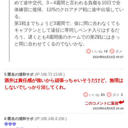
めて途中交代、3～4週間と言われる負傷を10日で全
体練習に復帰、12/5のクロアチア戦に途中出場してい
る。
第1戦までちょうど3週間で、仮に間に合わなくても
キャプテンとして遠征に帯同しベンチ入りはするだ
ろう。遅くとも4週間後のホームでの第2戦にはきっ
と間に合わせてくるのでないかな。
いいね
18
ダメ
2023年04月10日 00:07
5 匿名の浦和サポ
(IP:106.73.13.65 )
酒井は責任感が強いから頑張っちゃいそうだけど、無理は
しないでしっかり治してくれ。
いいね
93
ダメ
3
このコメントに返信
2023年04月09日 20:44
6 匿名の浦和サポ
(IP:106.146.4.156 )