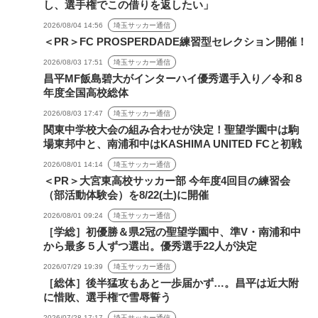
し、選手権でこの借りを返したい」
2026/08/04 14:56
埼玉サッカー通信
＜PR＞FC PROSPERDADE練習型セレクション開催！
2026/08/03 17:51
埼玉サッカー通信
昌平MF飯島碧大がインターハイ優秀選手入り／令和８
年度全国高校総体
2026/08/03 17:47
埼玉サッカー通信
関東中学校大会の組み合わせが決定！聖望学園中は駒
場東邦中と、南浦和中はKASHIMA UNITED FCと初戦
2026/08/01 14:14
埼玉サッカー通信
＜PR＞大宮東高校サッカー部 今年度4回目の練習会
（部活動体験会）を8/22(土)に開催
2026/08/01 09:24
埼玉サッカー通信
［学総］初優勝＆県2冠の聖望学園中、準V・南浦和中
から最多５人ずつ選出。優秀選手22人が決定
2026/07/29 19:39
埼玉サッカー通信
［総体］後半猛攻もあと一歩届かず…。昌平は近大附
に惜敗、選手権で雪辱誓う
2026/07/28 17:17
埼玉サッカー通信