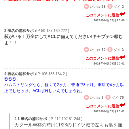
いいね
58
ダメ
2
このコメントに返信
2023年04月09日 20:40
3 匿名の浦和サポ
(IP:59.137.160.222 )
荻がいる！万全にしてACLに備えてください!キャプテン頼む
よ！！
いいね
52
ダメ
3
このコメントに返信
2023年04月09日 20:41
4 匿名の浦和サポ
(IP:106.133.164.2 )
ハムストリングなら、軽くて2ヶ月、普通で3ヶ月、重症で4ヶ月以
上でしたっけ。ACLは難しいんでしょうね。
いいね
3
ダメ
75
このコメントに返信
2023年04月09日 20:41
4.1 匿名の浦和サポ
(IP:212.102.51.244 )
カタールW杯の時は11/23のドイツ戦で左もも裏を痛