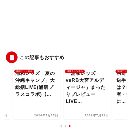
この記事もおすすめ
チャンネル
浦議チャンネル
浦議チャンネル
和レッズ「夏の
「浦和レッズ
南野遥海はどん
縄キャンプ」大
vsRB大宮アルデ
選手？一番の特
括LIVE(浦研プ
ィージャ」まった
は？栃木SC番
スコラボ)【...
りプレビュー
者・鈴木康浩さ
LIVE...
に...
2026年7月27日
2026年7月31日
2026年7月