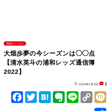
浦議チャンネル
大畑歩夢の今シーズンは◯◯点
【清水英斗の浦和レッズ通信簿
2022】
1
2023年1月3日
F
T
H
E
L
C
M
a
w
a
v
i
o
i