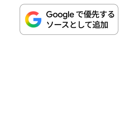
o
e
a
o
i
o
r
t
n
k
e
k