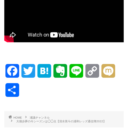
F
T
H
E
L
C
M
a
w
a
v
i
o
i
共
c
i
t
e
n
p
x
有
e
t
e
r
e
y
i
HOME
浦議チャンネル
大畑歩夢の今シーズンは◯◯点【清水英斗の浦和レッズ通信簿2022】
b
t
n
n
L