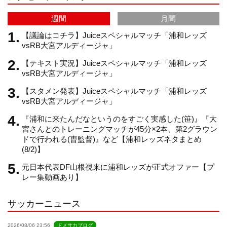
a
C
週間
月間
m
h
【議論はコチラ】Juiceスペシャルマッチ「浦和レッズ
vsRB大宮アルディージャ」
【テキスト実況】Juiceスペシャルマッチ「浦和レッズ
a
vsRB大宮アルディージャ」
【スタメン発表】Juiceスペシャルマッチ「浦和レッズ
n
vsRB大宮アルディージャ」
『浦和に来たんだなというのをすごく実感した(笹)』『大
n
宮さんとのトレーニングマッチが45分×2本、第2グラウン
ドで行われる(曺監督)』など【浦和レッズネタまとめ
(8/2)】
e
元日本代表DF山根視来に浦和レッズが正式オファー【プ
レー集動画あり】
l
サッカーニュース
2026/08/06 23:56
ドメサカブログ