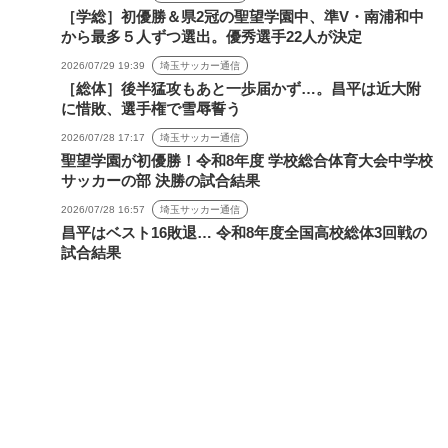
［学総］初優勝＆県2冠の聖望学園中、準V・南浦和中
から最多５人ずつ選出。優秀選手22人が決定
2026/07/29 19:39
埼玉サッカー通信
［総体］後半猛攻もあと一歩届かず…。昌平は近大附
に惜敗、選手権で雪辱誓う
2026/07/28 17:17
埼玉サッカー通信
聖望学園が初優勝！令和8年度 学校総合体育大会中学校
サッカーの部 決勝の試合結果
2026/07/28 16:57
埼玉サッカー通信
昌平はベスト16敗退… 令和8年度全国高校総体3回戦の
試合結果