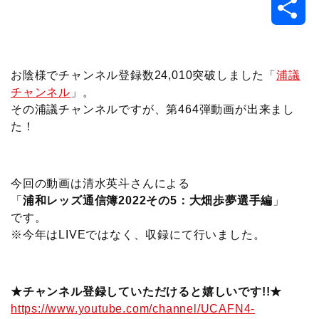
共
c
i
t
e
n
p
x
有
e
t
e
r
e
y
i
お陰様でチャンネル登録数24,010突破しました「
浦議
チャンネル
」。
b
t
n
n
L
その浦議チャンネルですが、第464弾動画が出来まし
た！
o
e
a
o
i
o
r
t
n
今回の動画は清水英斗さんによる
k
e
k
「
浦和レッズ通信簿2022その5：大畑歩夢選手編
」
です。
※今年はLIVEではなく、収録にて行いました。
★チャンネル登録していただけると嬉しいです!!★
https://www.youtube.com/channel/UCAFN4-