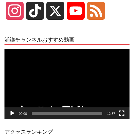
I
T
X
Y
F
n
i
o
e
浦議チャンネルおすすめ動画
s
k
u
e
動
画
プ
t
T
T
d
レ
ー
a
o
u
ヤ
ー
g
k
b
00:00
12:37
r
e
アクセスランキング