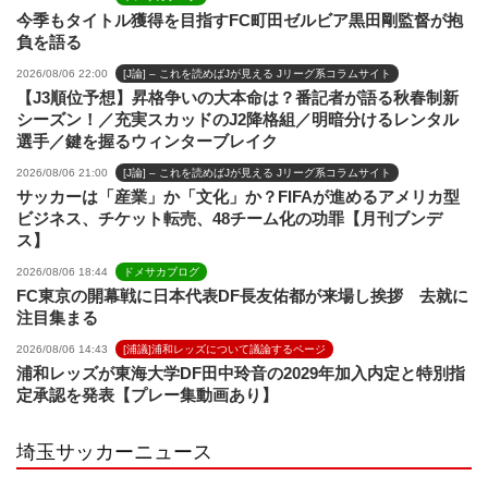
今季もタイトル獲得を目指すFC町田ゼルビア黒田剛監督が抱
負を語る
2026/08/06 22:00
[J論] – これを読めばJが見える Jリーグ系コラムサイト
【J3順位予想】昇格争いの大本命は？番記者が語る秋春制新
シーズン！／充実スカッドのJ2降格組／明暗分けるレンタル
選手／鍵を握るウィンターブレイク
2026/08/06 21:00
[J論] – これを読めばJが見える Jリーグ系コラムサイト
サッカーは「産業」か「文化」か？FIFAが進めるアメリカ型
ビジネス、チケット転売、48チーム化の功罪【月刊ブンデ
ス】
2026/08/06 18:44
ドメサカブログ
FC東京の開幕戦に日本代表DF長友佑都が来場し挨拶 去就に
注目集まる
2026/08/06 14:43
[浦議]浦和レッズについて議論するページ
浦和レッズが東海大学DF田中玲音の2029年加入内定と特別指
定承認を発表【プレー集動画あり】
埼玉サッカーニュース