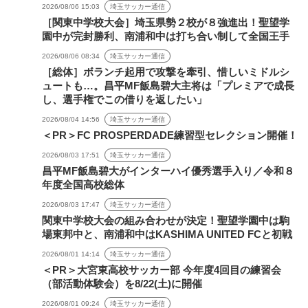
2026/08/06 15:03
埼玉サッカー通信
［関東中学校大会］埼玉県勢２校が８強進出！聖望学
園中が完封勝利、南浦和中は打ち合い制して全国王手
2026/08/06 08:34
埼玉サッカー通信
［総体］ボランチ起用で攻撃を牽引、惜しいミドルシ
ュートも…。昌平MF飯島碧大主将は「プレミアで成長
し、選手権でこの借りを返したい」
2026/08/04 14:56
埼玉サッカー通信
＜PR＞FC PROSPERDADE練習型セレクション開催！
2026/08/03 17:51
埼玉サッカー通信
昌平MF飯島碧大がインターハイ優秀選手入り／令和８
年度全国高校総体
2026/08/03 17:47
埼玉サッカー通信
関東中学校大会の組み合わせが決定！聖望学園中は駒
場東邦中と、南浦和中はKASHIMA UNITED FCと初戦
2026/08/01 14:14
埼玉サッカー通信
＜PR＞大宮東高校サッカー部 今年度4回目の練習会
（部活動体験会）を8/22(土)に開催
2026/08/01 09:24
埼玉サッカー通信