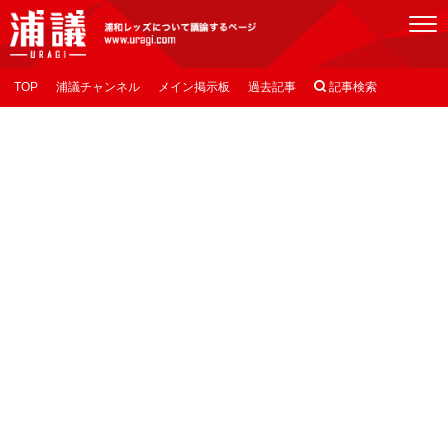
[浦議]浦和レッズについて議論するページ
TOP
浦議チャンネル
メイン掲示板
過去記事

記事検索