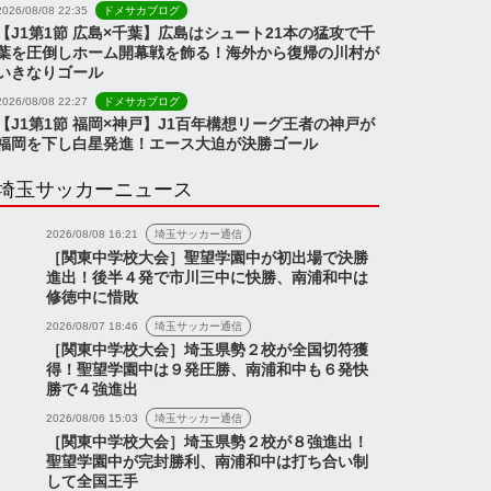
2026/08/08 22:35
ドメサカブログ
【J1第1節 広島×千葉】広島はシュート21本の猛攻で千
葉を圧倒しホーム開幕戦を飾る！海外から復帰の川村が
いきなりゴール
2026/08/08 22:27
ドメサカブログ
【J1第1節 福岡×神戸】J1百年構想リーグ王者の神戸が
福岡を下し白星発進！エース大迫が決勝ゴール
埼玉サッカーニュース
2026/08/08 16:21
埼玉サッカー通信
［関東中学校大会］聖望学園中が初出場で決勝
進出！後半４発で市川三中に快勝、南浦和中は
修徳中に惜敗
2026/08/07 18:46
埼玉サッカー通信
［関東中学校大会］埼玉県勢２校が全国切符獲
得！聖望学園中は９発圧勝、南浦和中も６発快
勝で４強進出
2026/08/06 15:03
埼玉サッカー通信
［関東中学校大会］埼玉県勢２校が８強進出！
聖望学園中が完封勝利、南浦和中は打ち合い制
して全国王手