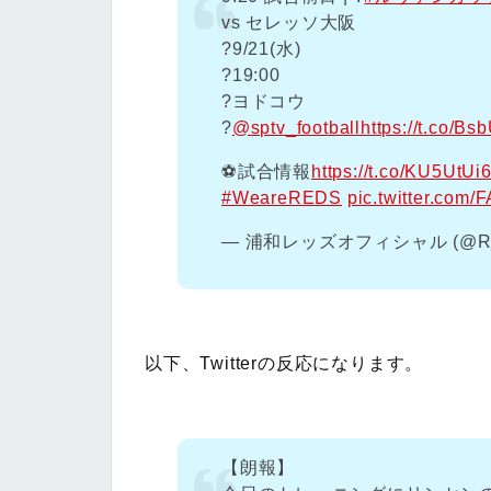
vs セレッソ大阪
?️9/21(水)
?19:00
?️ヨドコウ
?
@sptv_football
https://t.co/B
⚽️試合情報
https://t.co/KU5UtUi
#WeareREDS
pic.twitter.com/
— 浦和レッズオフィシャル (@RED
以下、Twitterの反応になります。
【朗報】