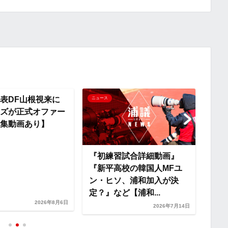
p
x
y
i
L
i
表DF山根視来に
『夏
ニュース
ニュー
ズが正式オファー
子』
n
集動画あり】
Vo
ネタま
k
『初練習試合詳細動画』
『新平高校の韓国人MFユ
ン・ヒソ、浦和加入が決
定？』など【浦和...
2026年8月6日
2026年7月14日