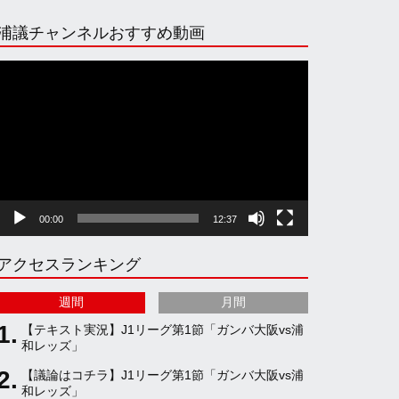
n
i
o
e
浦議チャンネルおすすめ動画
s
k
u
e
動
画
プ
t
T
T
d
レ
ー
ヤ
a
o
u
ー
00:00
12:37
g
k
b
アクセスランキング
r
e
週間
月間
a
C
【テキスト実況】J1リーグ第1節「ガンバ大阪vs浦
和レッズ」
【議論はコチラ】J1リーグ第1節「ガンバ大阪vs浦
m
h
和レッズ」