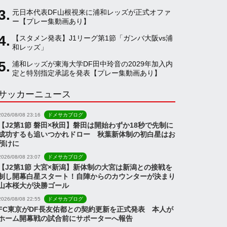
元日本代表DF山根視来に浦和レッズが正式オファ
a
ー【プレー集動画あり】
【スタメン発表】J1リーグ第1節「ガンバ大阪vs浦
和レッズ」
n
浦和レッズが東海大学DF田中玲音の2029年加入内
定と特別指定承認を発表【プレー集動画あり】
n
サッカーニュース
e
2026/08/08 23:16
ドメサカブログ
【J2第1節 磐田×秋田】磐田は開始わずか18秒で先制に
成功するも追いつかれドロー 秋葉新体制の初白星はお
l
預けに
2026/08/08 23:07
ドメサカブログ
【J2第1節 大宮×新潟】新体制の大宮は新潟との接戦を
制し開幕白星スタート！自陣からのカウンターが決まり
山本桜大が決勝ゴール
2026/08/08 22:55
ドメサカブログ
FC東京がDF長友佑都との契約更新を正式発表 本人が
ホーム開幕戦の試合前にサポーターへ報告