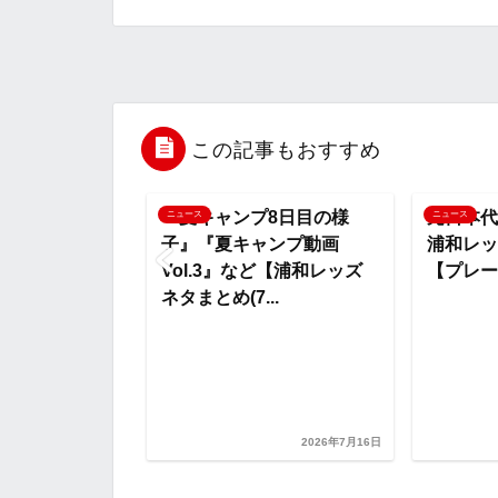
c
i
t
e
n
e
t
e
r
e
b
t
n
n
この記事もおすすめ
o
e
a
o
『夏キャンプ8日目の様
元日本代
ニュース
ニュース
子』『夏キャンプ動画
浦和レッ
o
r
t
Vol.3』など【浦和レッズ
【プレー
ネタまとめ(7...
k
e
合詳細動画』
韓国人MFユ
浦和加入が決
和...
2026年7月16日
2026年7月14日