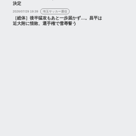
決定
2026/07/29 19:39
埼玉サッカー通信
［総体］後半猛攻もあと一歩届かず…。昌平は
近大附に惜敗、選手権で雪辱誓う