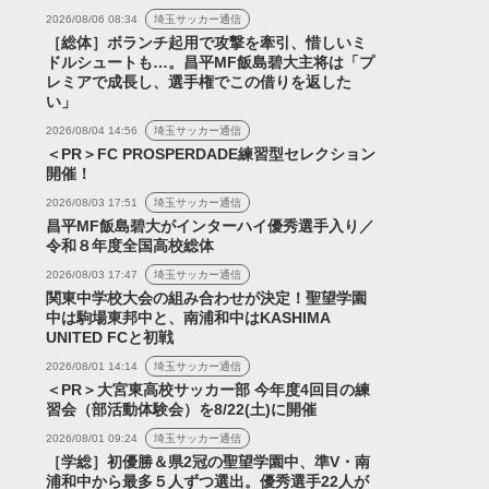
2026/08/06 08:34
埼玉サッカー通信
［総体］ボランチ起用で攻撃を牽引、惜しいミ
ドルシュートも…。昌平MF飯島碧大主将は「プ
レミアで成長し、選手権でこの借りを返した
い」
2026/08/04 14:56
埼玉サッカー通信
＜PR＞FC PROSPERDADE練習型セレクション
開催！
2026/08/03 17:51
埼玉サッカー通信
キャンプ8日目の様
元日本代表DF山根視来に
ス
ニュース
昌平MF飯島碧大がインターハイ優秀選手入り／
『夏キャンプ動画
浦和レッズが正式オファー
令和８年度全国高校総体
l.3』など【浦和レッズ
【プレー集動画あり】
2026/08/03 17:47
埼玉サッカー通信
とめ(7...
関東中学校大会の組み合わせが決定！聖望学園
中は駒場東邦中と、南浦和中はKASHIMA
UNITED FCと初戦
2026/08/01 14:14
埼玉サッカー通信
＜PR＞大宮東高校サッカー部 今年度4回目の練
習会（部活動体験会）を8/22(土)に開催
2026年7月16日
2026年8月6日
2026/08/01 09:24
埼玉サッカー通信
［学総］初優勝＆県2冠の聖望学園中、準V・南
浦和中から最多５人ずつ選出。優秀選手22人が