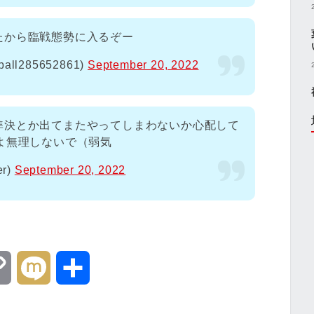
たから臨戦態勢に入るぞー
ll285652861)
September 20, 2022
準決とか出てまたやってしまわないか心配して
よ無理しないで（弱気
r)
September 20, 2022
C
M
共
o
i
有