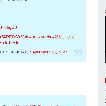
sbUe9hgU0
6r5
#REDS030th
#urawareds
#浦和レッズ
FAaJoTsMfc
SOFFICIAL)
September 20, 2022