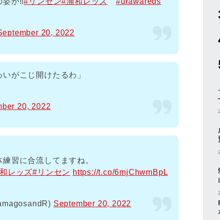
姿が‼️
#リンセン
#浦和レッズ
#urawareds
September 20, 2022
わいがこじ開けたるわ」
ber 20, 2022
体練習に合流してますね。
浦和レッズ
#リンセン
https://t.co/6mjChwmBpL
magosandR)
September 20, 2022