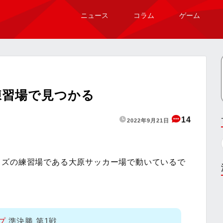
ニュース
コラム
ゲーム
練習場で見つかる
14
2022年9月21日
ッズの練習場である大原サッカー場で動いているで
プ
準決勝 第1戦