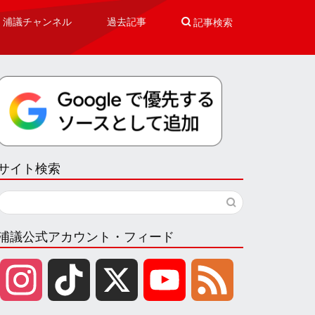
浦議チャンネル
過去記事

記事検索
サイト検索
浦議公式アカウント・フィード
I
T
X
Y
F