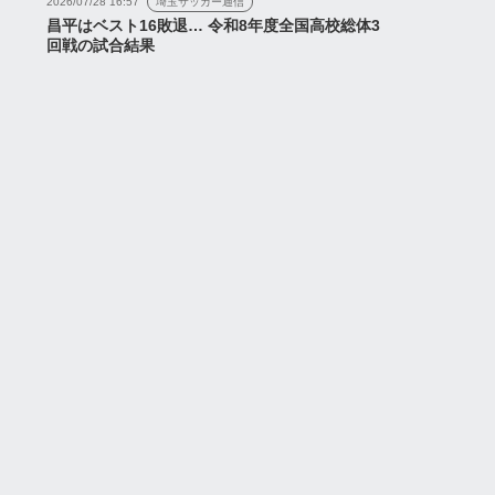
2026/07/28 16:57
埼玉サッカー通信
昌平はベスト16敗退… 令和8年度全国高校総体3
回戦の試合結果
ス
ニュース
ッカー競技規則
『初年度に関してはユース
26/27の改正について』
に所属している選手が中心
本代表次期監督に大岩
になってくるのではないか
』など...
と思っていま...
2026年7月24日
2026年7月6日