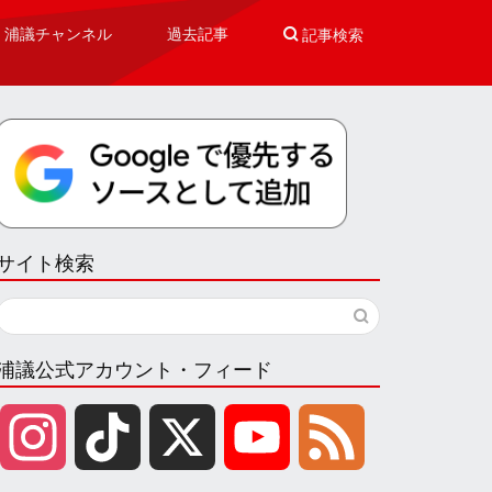
浦議チャンネル
過去記事

記事検索
サイト検索
浦議公式アカウント・フィード
I
T
X
Y
F