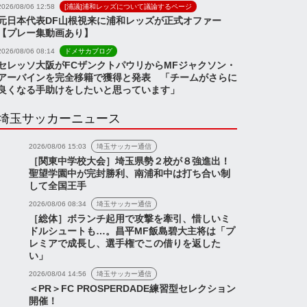
2026/08/06 12:58
[浦議]浦和レッズについて議論するページ
元日本代表DF山根視来に浦和レッズが正式オファー
【プレー集動画あり】
2026/08/06 08:14
ドメサカブログ
セレッソ大阪がFCザンクトパウリからMFジャクソン・
アーバインを完全移籍で獲得と発表 「チームがさらに
良くなる手助けをしたいと思っています」
埼玉サッカーニュース
2026/08/06 15:03
埼玉サッカー通信
［関東中学校大会］埼玉県勢２校が８強進出！
聖望学園中が完封勝利、南浦和中は打ち合い制
して全国王手
2026/08/06 08:34
埼玉サッカー通信
［総体］ボランチ起用で攻撃を牽引、惜しいミ
ドルシュートも…。昌平MF飯島碧大主将は「プ
レミアで成長し、選手権でこの借りを返した
い」
2026/08/04 14:56
埼玉サッカー通信
＜PR＞FC PROSPERDADE練習型セレクション
開催！