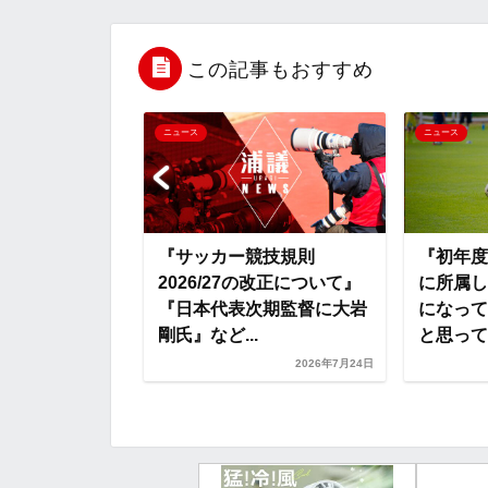
e
t
e
r
e
b
t
n
n
この記事もおすすめ
o
e
a
o
ニュース
ニュース
o
r
t
k
e
ラム』『Team
『サッカー競技規則
『初年度
ど【浦和レッズネ
2026/27の改正について』
に所属し
6)】
『日本代表次期監督に大岩
になって
剛氏』など...
と思ってい
2026年7月26日
2026年7月24日