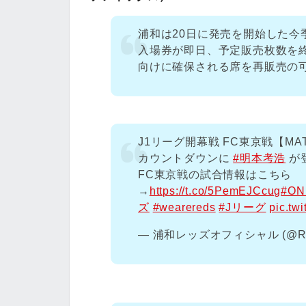
浦和は20日に発売を開始した今
入場券が即日、予定販売枚数を
向けに確保される席を再販売の
J1リーグ開幕戦 FC東京戦【MAT
カウントダウンに
#明本考浩
が
FC東京戦の試合情報はこちら
→
https://t.co/5PemEJCcug
#ON
ズ
#wearereds
#Jリーグ
pic.tw
— 浦和レッズオフィシャル (@RED