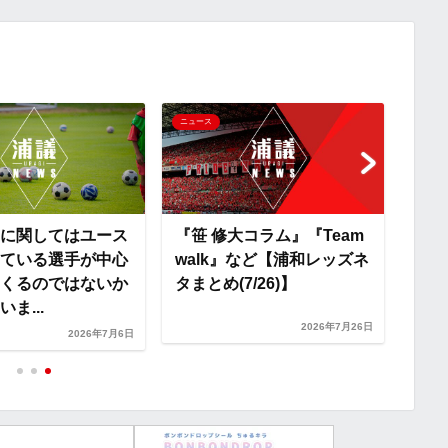
y
i
L
i
ニュース
ニュー
n
k
に関してはユース
『笹 修大コラム』『Team
『サ
ている選手が中心
walk』など【浦和レッズネ
20
くるのではないか
タまとめ(7/26)】
『日
ま...
剛氏
2026年7月26日
2026年7月6日