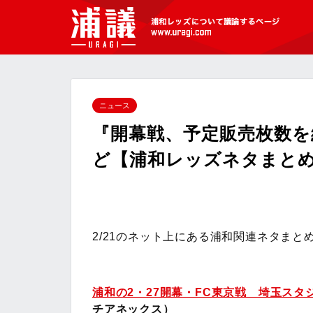
[浦議]浦和レッズについて議論するペ
ージ
ニュース
『開幕戦、予定販売枚数を
ど【浦和レッズネタまとめ(2
2/21のネット上にある浦和関連ネタまと
浦和の2・27開幕・FC東京戦 埼玉ス
チアネックス）