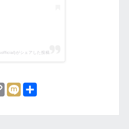
dsofficial)がシェアした投稿
C
M
共
o
i
有
p
x