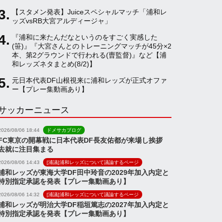
【スタメン発表】Juiceスペシャルマッチ「浦和レ
a
ッズvsRB大宮アルディージャ」
『浦和に来たんだなというのをすごく実感した
(笹)』『大宮さんとのトレーニングマッチが45分×2
n
本、第2グラウンドで行われる(曺監督)』など【浦
和レッズネタまとめ(8/2)】
n
元日本代表DF山根視来に浦和レッズが正式オファ
ー【プレー集動画あり】
サッカーニュース
e
2026/08/06 18:44
ドメサカブログ
l
FC東京の開幕戦に日本代表DF長友佑都が来場し挨拶
去就に注目集まる
2026/08/06 14:43
[浦議]浦和レッズについて議論するページ
浦和レッズが東海大学DF田中玲音の2029年加入内定と
特別指定承認を発表【プレー集動画あり】
2026/08/06 14:32
[浦議]浦和レッズについて議論するページ
浦和レッズが明治大学DF稲垣篤志の2027年加入内定と
特別指定承認を発表【プレー集動画あり】