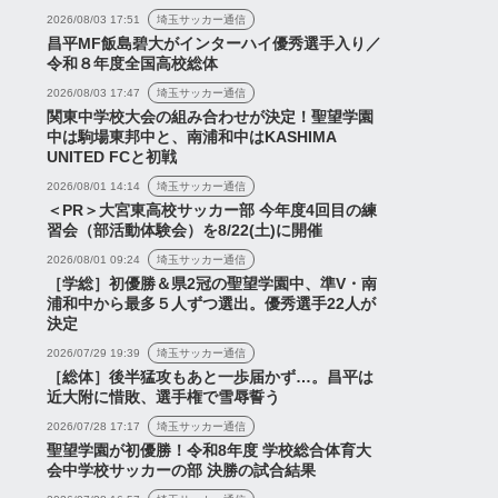
2026/08/03 17:51
埼玉サッカー通信
昌平MF飯島碧大がインターハイ優秀選手入り／
令和８年度全国高校総体
2026/08/03 17:47
埼玉サッカー通信
関東中学校大会の組み合わせが決定！聖望学園
中は駒場東邦中と、南浦和中はKASHIMA
UNITED FCと初戦
2026/08/01 14:14
埼玉サッカー通信
＜PR＞大宮東高校サッカー部 今年度4回目の練
習会（部活動体験会）を8/22(土)に開催
2026/08/01 09:24
埼玉サッカー通信
［学総］初優勝＆県2冠の聖望学園中、準V・南
浦和中から最多５人ずつ選出。優秀選手22人が
決定
2026/07/29 19:39
埼玉サッカー通信
［総体］後半猛攻もあと一歩届かず…。昌平は
近大附に惜敗、選手権で雪辱誓う
2026/07/28 17:17
埼玉サッカー通信
聖望学園が初優勝！令和8年度 学校総合体育大
会中学校サッカーの部 決勝の試合結果