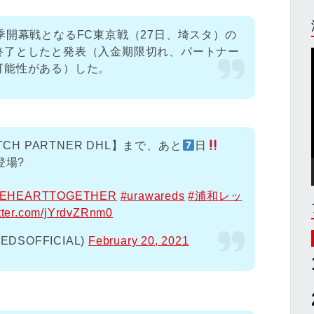
季開幕戦となるFC東京戦（27日、埼スタ）の
終了としたと発表（入金期限切れ、パートナー
可能性がある）した。
CH PARTNER DHL】まで、あと
日
登場?
EHEARTTOGETHER
#urawareds
#浦和レッ
itter.com/jYrdvZRnm0
SOFFICIAL)
February 20, 2021