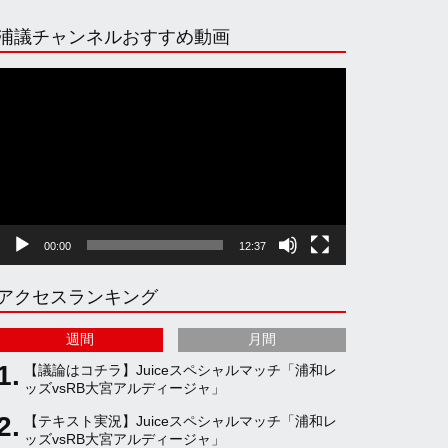
n
i
o
e
浦議チャンネルおすすめ動画
s
k
u
e
動
画
プ
t
T
T
d
レ
ー
ヤ
a
o
u
ー
00:00
12:37
g
k
b
アクセスランキング
r
e
週間
月間
a
C
【議論はコチラ】Juiceスペシャルマッチ「浦和レ
ッズvsRB大宮アルディージャ」
【テキスト実況】Juiceスペシャルマッチ「浦和レ
m
h
ッズvsRB大宮アルディージャ」