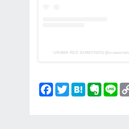
URAWA RED DIAMONDS(@uraware
F
T
H
E
L
a
w
a
v
i
c
i
t
e
n