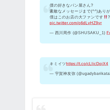
僕の好きなパン屋さん?
素敵なメッセージまで(^^)あり
僕はこのお店の大ファンです
pic.twitter.com/o6dLvHZ9vr
— 西川周作 (@SHUSAKU_1)
F
キミイツ
https://t.co/cLlicDojX4
— 宇賀神友弥 (@ugadybarikata