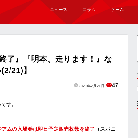
ニュース
コラム
ゲーム
終了』『明本、走ります！』な
/21)】
47
2021年2月21日
めです。
タジアムの入場券は即日予定販売枚数を終了
（スポニ