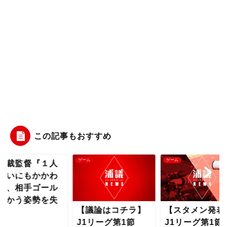
この記事もおすすめ
ム
ゲーム
ゲーム
曺貴裁監督『１
少ないにもかか
らず、相手ゴー
に向かう姿勢を
議論はコチラ】
【スタメン発表】
わ...
1リーグ第1節
J1リーグ第1節