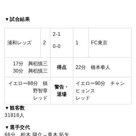
c
i
t
e
n
p
x
有
e
t
e
r
e
y
i
▼試合結果
b
t
n
n
L
2-1
浦和レッズ
2
1
FC東京
o
e
a
o
i
0-0
o
r
t
n
17分 興梠慎三
得点
22分 橋本拳人
30分 興梠慎三
k
e
k
イエロー
88分 槙
イエロー
90分 チャン
警告・
野智章
ヒョンス
退場
レッド
レッド
▼観客数
31818人
▼選手交代
66分 柏木 陽介→青木 拓矢