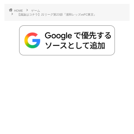
b
t
n
n
L
HOME
ゲーム
【議論はコチラ】J1リーグ第23節『浦和レッズvsFC東京』
o
e
a
o
i
o
r
t
n
k
e
k