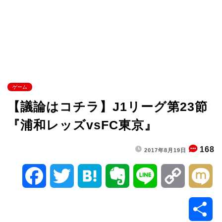
ゲーム
【議論はコチラ】J1リーグ第23節
『浦和レッズvsFC東京』
168
2017年8月19日
F
T
H
E
L
C
M
a
w
a
v
i
o
i
共