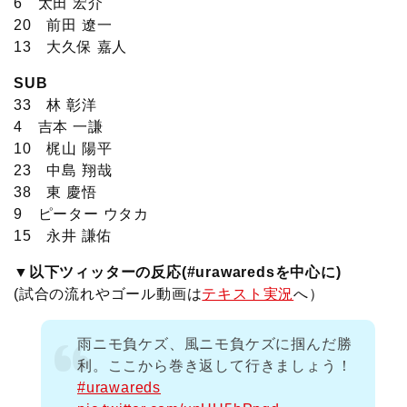
6 太田 宏介
20 前田 遼一
13 大久保 嘉人
SUB
33 林 彰洋
4 吉本 一謙
10 梶山 陽平
23 中島 翔哉
38 東 慶悟
9 ピーター ウタカ
15 永井 謙佑
▼以下ツィッターの反応(#urawaredsを中心に)
(試合の流れやゴール動画は
テキスト実況
へ）
雨ニモ負ケズ、風ニモ負ケズに掴んだ勝
利。ここから巻き返して行きましょう！
#urawareds