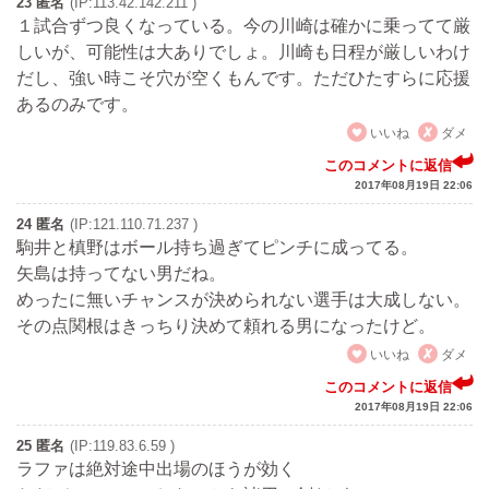
23 匿名
(IP:113.42.142.211 )
１試合ずつ良くなっている。今の川崎は確かに乗ってて厳
しいが、可能性は大ありでしょ。川崎も日程が厳しいわけ
だし、強い時こそ穴が空くもんです。ただひたすらに応援
あるのみです。
いいね
ダメ
このコメントに返信
2017年08月19日 22:06
24 匿名
(IP:121.110.71.237 )
駒井と槙野はボール持ち過ぎてピンチに成ってる。
矢島は持ってない男だね。
めったに無いチャンスが決められない選手は大成しない。
その点関根はきっちり決めて頼れる男になったけど。
いいね
ダメ
このコメントに返信
2017年08月19日 22:06
25 匿名
(IP:119.83.6.59 )
ラファは絶対途中出場のほうが効く