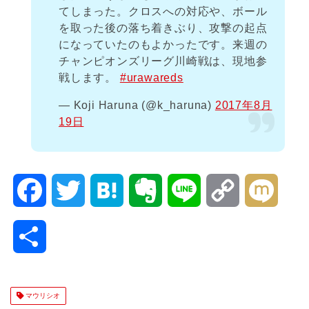
てしまった。クロスへの対応や、ボール
を取った後の落ち着きぶり、攻撃の起点
になっていたのもよかったです。来週の
チャンピオンズリーグ川崎戦は、現地参
戦します。
#urawareds
— Koji Haruna (@k_haruna)
2017年8月
19日
F
T
H
E
L
C
M
a
w
a
v
i
o
i
共
c
i
t
e
n
p
x
有
e
t
e
r
e
y
i
マウリシオ