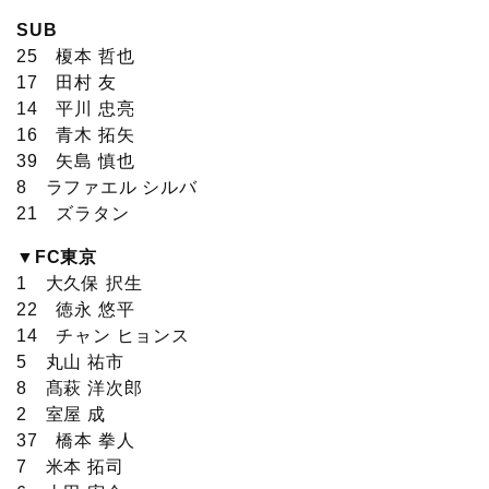
SUB
25 榎本 哲也
17 田村 友
14 平川 忠亮
16 青木 拓矢
39 矢島 慎也
8 ラファエル シルバ
21 ズラタン
▼FC東京
1 大久保 択生
22 徳永 悠平
14 チャン ヒョンス
5 丸山 祐市
8 髙萩 洋次郎
2 室屋 成
37 橋本 拳人
7 米本 拓司