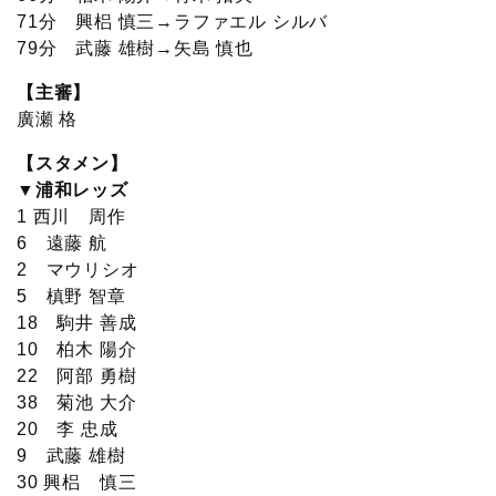
71分 興梠 慎三→ラファエル シルバ
79分 武藤 雄樹→矢島 慎也
【主審】
廣瀬 格
【スタメン】
▼浦和レッズ
1 西川 周作
6 遠藤 航
2 マウリシオ
5 槙野 智章
18 駒井 善成
10 柏木 陽介
22 阿部 勇樹
38 菊池 大介
20 李 忠成
9 武藤 雄樹
30 興梠 慎三