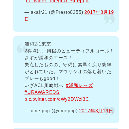
pic.twitter.com/unUU5bPpgd
— akair21 (@Presto0255)
2017年8月19
日
浦和2-1東京
2得点は、興梠のビューティフルゴール！
さすが浦和のエース！
失点したものの、守備は素早く戻り統率
がとれていた。マウリシオの落ち着いた
プレーもgood！
いざACL川崎戦へ‼︎
#浦和レッズ
#URAWAREDS
pic.twitter.com/cWy2DWzI3C
— ume poji (@umepoji)
2017年8月19日