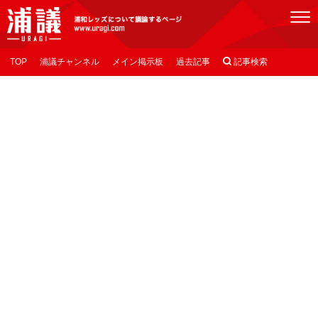
[浦議]浦和レッズについて議論するページ
TOP
浦議チャンネル
メイン掲示板
過去記事

記事検索