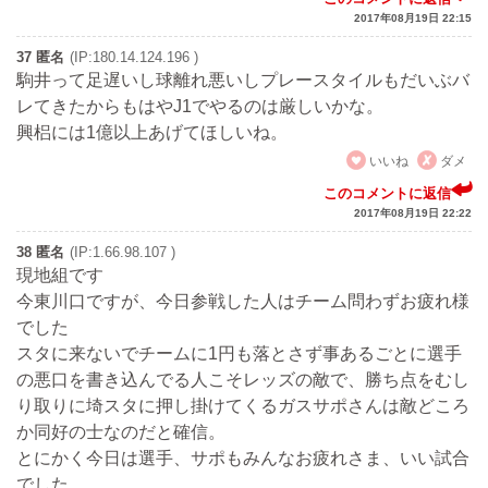
2017年08月19日 22:15
37 匿名
(IP:180.14.124.196 )
駒井って足遅いし球離れ悪いしプレースタイルもだいぶバ
レてきたからもはやJ1でやるのは厳しいかな。
興梠には1億以上あげてほしいね。
いいね
ダメ
このコメントに返信
2017年08月19日 22:22
38 匿名
(IP:1.66.98.107 )
現地組です
今東川口ですが、今日参戦した人はチーム問わずお疲れ様
でした
スタに来ないでチームに1円も落とさず事あるごとに選手
の悪口を書き込んでる人こそレッズの敵で、勝ち点をむし
り取りに埼スタに押し掛けてくるガスサポさんは敵どころ
か同好の士なのだと確信。
とにかく今日は選手、サポもみんなお疲れさま、いい試合
でした。