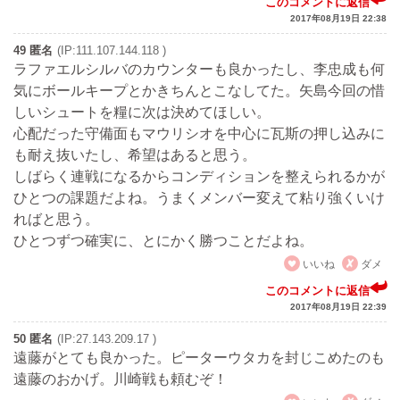
このコメントに返信
2017年08月19日 22:38
49 匿名
(IP:111.107.144.118 )
ラファエルシルバのカウンターも良かったし、李忠成も何
気にボールキープとかきちんとこなしてた。矢島今回の惜
しいシュートを糧に次は決めてほしい。
心配だった守備面もマウリシオを中心に瓦斯の押し込みに
も耐え抜いたし、希望はあると思う。
しばらく連戦になるからコンディションを整えられるかが
ひとつの課題だよね。うまくメンバー変えて粘り強くいけ
ればと思う。
ひとつずつ確実に、とにかく勝つことだよね。
いいね
ダメ
このコメントに返信
2017年08月19日 22:39
50 匿名
(IP:27.143.209.17 )
遠藤がとても良かった。ピーターウタカを封じこめたのも
遠藤のおかげ。川崎戦も頼むぞ！