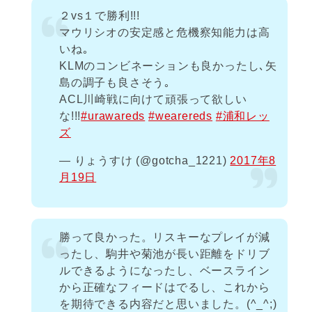
２vs１で勝利!!!
マウリシオの安定感と危機察知能力は高
いね｡
KLMのコンビネーションも良かったし､矢
島の調子も良さそう｡
ACL川崎戦に向けて頑張って欲しい
な!!!
#urawareds
#wearereds
#浦和レッ
ズ
— りょうすけ (@gotcha_1221)
2017年8
月19日
勝って良かった。リスキーなプレイが減
ったし、駒井や菊池が長い距離をドリブ
ルできるようになったし、ベースライン
から正確なフィードはでるし、これから
を期待できる内容だと思いました。(^_^;)