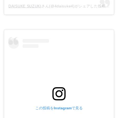
DAISUKE SUZUKI
さん(@4daisuke4)がシェアした投稿 –
20
この投稿をInstagramで見る