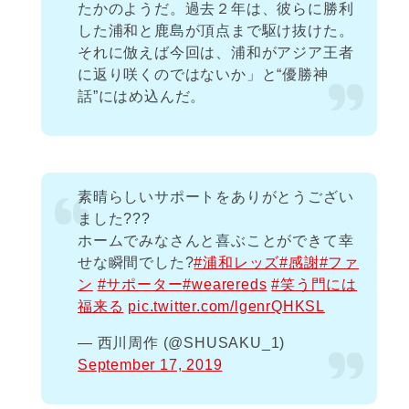
たかのようだ。過去２年は、彼らに勝利
した浦和と鹿島が頂点まで駆け抜けた。
それに倣えば今回は、浦和がアジア王者
に返り咲くのではないか」と“優勝神
話”にはめ込んだ。
素晴らしいサポートをありがとうござい
ました???
ホームでみなさんと喜ぶことができて幸
せな瞬間でした?
#浦和レッズ
#感謝
#ファ
ン
#サポーター
#wearereds
#笑う門には
福来る
pic.twitter.com/lgenrQHKSL
— 西川周作 (@SHUSAKU_1)
September 17, 2019