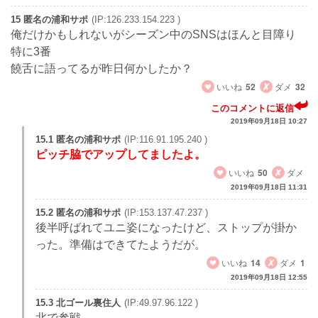
15 匿名の浦和サポ
(IP:126.233.154.223 )
俺だけかもしれないがシーズン中のSNSはほんと目障り
特に3番
饒舌に語ってるが昨日何かしたか？
いいね
52
ダメ
32
このコメントに返信
2019年09月18日 10:27
15.1 匿名の浦和サポ
(IP:116.91.195.240 )
ピッチ脇でアップしてましたよ。
いいね
50
ダメ
2019年09月18日 11:31
15.2 匿名の浦和サポ
(IP:153.137.47.237 )
後半呼ばれてユニ姿になったけど、ストップが掛か
った。準備はできてたようだが。
いいね
14
ダメ
1
2019年09月18日 12:55
15.3 北ゴール裏住人
(IP:49.97.96.122 )
北で参戦