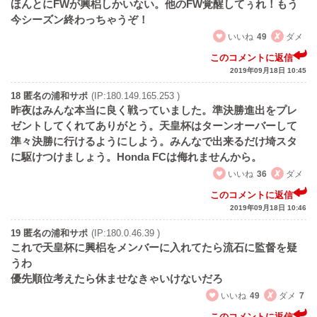
ほんとにFWが興梠しかいない。他のFW覚醒してぅれ！もう
今シーズン終わっちゃうぞ！
いいね
49
ダメ
このコメントに返信
2019年09月18日 10:45
18 匿名の浦和サポ
(IP:180.149.165.253 )
昨夜はみんな本当に良く戦っていました。準決勝進出をプレ
ゼントしてくれてありがとう。天皇杯はターンオーバーして
準々決勝に行けるようにしよう。みんなで出来るだけ埼スタ
に駆けつけましょう。Honda FCは侮れませんから。
いいね
36
ダメ
このコメントに返信
2019年09月18日 10:46
19 匿名の浦和サポ
(IP:180.0.46.39 )
これで天皇杯に興梠をメンバーに入れてたら流石に監督を疑
うわ
優先順位考えたら休ませなきゃいけないだろ
いいね
49
ダメ
7
このコメントに返信