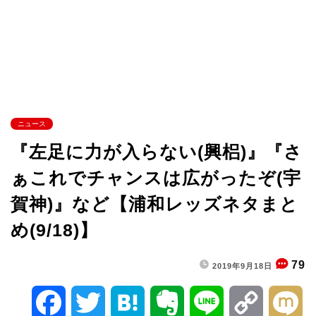
ニュース
『左足に力が入らない(興梠)』『さ
ぁこれでチャンスは広がったぞ(宇
賀神)』など【浦和レッズネタまと
め(9/18)】
79
2019年9月18日
F
T
H
E
L
C
M