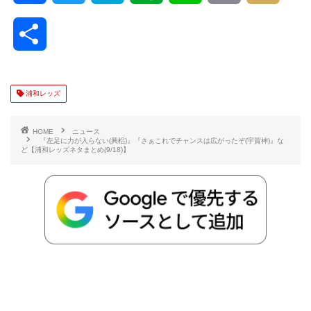
a
w
a
v
i
o
i
共
c
i
t
e
n
p
x
有
e
t
e
r
e
y
i
浦和レッズ
b
t
n
n
L
HOME
ニュース
『左足に力が入らない(興梠)』『さぁこれでチャンスは広がったぞ(宇賀神)』な
ど【浦和レッズネタまとめ(9/18)】
o
e
a
o
i
o
r
t
n
k
e
k