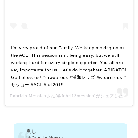
I’m very proud of our Family. We keep moving on at
the ACL. This season isn’t being easy, but we still
working hard for every single supporter. You all are
vey importante for us. Let’s do it togehter. ARIGATO!
God bless us! #urawareds #浦和レッズ #wearereds #
サッカー #ACL #acl2019
Fabricio Messias
さん(@fabri12messias)がシェアした投稿 –
良し！