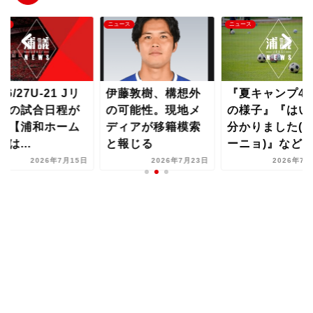
ース
ニュース
ニュース
26/27U-21 Jリ
伊藤敦樹、構想外
『夏キャンプ4
グの試合日程が
の可能性。現地メ
の様子』『はい
表【浦和ホーム
ディアが移籍模索
分かりました(
場は...
と報じる
ーニョ)』など...
2026年7月15日
2026年7月23日
2026年7月