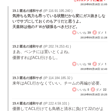
2019年09月18日 11:05
19.1 匿名の浦和サポ
(IP:116.91.195.240 )
気持ちも気力も昂っている状態だから変にガス抜きしな
いでサブにしておくのもアリだと思うよ。
天皇杯は他のＦＷが頑張るべきだけど。
いいね
39
ダメ
1
2019年09月18日 11:28
19.2 匿名の浦和サポ
(IP:202.74.253.41 )
まあ、ベンチには置いとくよね。
優勝すればACL行けるし。
いいね
18
ダメ
1
2019年09月18日 12:43
19.3 匿名の浦和サポ
(IP:114.184.185.32 )
来年はACL行かなくていい。チームの再編が必要。
いいね
5
ダメ
22
2019年09月18日 15:25
19.4 匿名の浦和サポ
(IP:222.4.59.101 )
優勝してACL行けても鳥栖と清水に負けてJ2のがよ