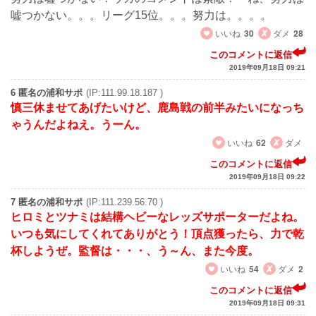
嘘つかない。。。リーグ15位。。。努力は。。。。
いいね
30
ダメ
28
このコメントに返信
2019年09月18日 09:21
6 匿名の浦和サポ
(IP:111.99.18.187 )
慎三休ませてあげたいけど、鹿島戦の前半みたいになっち
ゃうんだよねえ。うーん。
いいね
62
ダメ
このコメントに返信
2019年09月18日 09:22
7 匿名の浦和サポ
(IP:111.239.56.70 )
ヒロミとツナミは結構ヘビーなレッズサポーターだよね。
いつも気にしてくれてありがとう！頂点獲ったら、力で乾
杯しようぜ。監督は・・・、う～ん、また今度。
いいね
54
ダメ
2
このコメントに返信
2019年09月18日 09:31