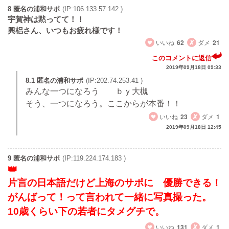
8 匿名の浦和サポ
(IP:106.133.57.142 )
宇賀神は黙ってて！！
興梠さん、いつもお疲れ様です！
いいね
62
ダメ
21
このコメントに返信
2019年09月18日 09:33
8.1 匿名の浦和サポ
(IP:202.74.253.41 )
みんな一つになろう ｂｙ大槻
そう、一つになろう。ここからが本番！！
いいね
23
ダメ
1
2019年09月18日 12:45
9 匿名の浦和サポ
(IP:119.224.174.183 )
片言の日本語だけど上海のサポに 優勝できる！
がんばって！って言われて一緒に写真撮った。
10歳くらい下の若者にタメグチで。
いいね
131
ダメ
1