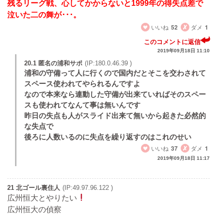
残るリーグ戦、心してかからないと1999年の得失点差で
泣いた二の舞が･･･。
いいね
52
ダメ
1
このコメントに返信
2019年09月18日 11:10
20.1 匿名の浦和サポ
(IP:180.0.46.39 )
浦和の守備って人に行くので国内だとそこを交わされて
スペース使われてやられるんですよ
なので本来なら連動した守備が出来ていればそのスペー
スも使われてなんて事は無いんです
昨日の失点も人がスライド出来て無いから起きた必然的
な失点で
後ろに人数いるのに失点を繰り返すのはこれのせい
いいね
37
ダメ
1
2019年09月18日 11:17
21 北ゴール裏住人
(IP:49.97.96.122 )
広州恒大とやりたい
広州恒大の偵察