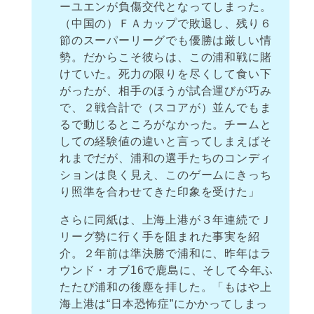
ーユエンが負傷交代となってしまった。
（中国の）ＦＡカップで敗退し、残り６
節のスーパーリーグでも優勝は厳しい情
勢。だからこそ彼らは、この浦和戦に賭
けていた。死力の限りを尽くして食い下
がったが、相手のほうが試合運びが巧み
で、２戦合計で（スコアが）並んでもま
るで動じるところがなかった。チームと
しての経験値の違いと言ってしまえばそ
れまでだが、浦和の選手たちのコンディ
ションは良く見え、このゲームにきっち
り照準を合わせてきた印象を受けた」
さらに同紙は、上海上港が３年連続でＪ
リーグ勢に行く手を阻まれた事実を紹
介。２年前は準決勝で浦和に、昨年はラ
ウンド・オブ16で鹿島に、そして今年ふ
たたび浦和の後塵を拝した。「もはや上
海上港は“日本恐怖症”にかかってしまっ