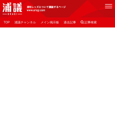
[浦議]浦和レッズについて議論するページ
TOP
浦議チャンネル
メイン掲示板
過去記事

記事検索