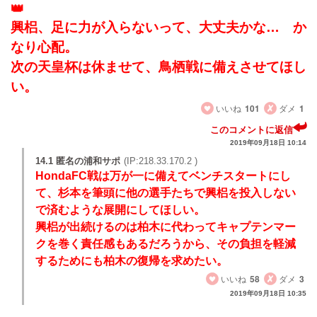
興梠、足に力が入らないって、大丈夫かな… か
なり心配。
次の天皇杯は休ませて、鳥栖戦に備えさせてほし
い。
いいね
101
ダメ
1
このコメントに返信
2019年09月18日 10:14
14.1 匿名の浦和サポ
(IP:218.33.170.2 )
HondaFC戦は万が一に備えてベンチスタートにし
て、杉本を筆頭に他の選手たちで興梠を投入しない
で済むような展開にしてほしい。
興梠が出続けるのは柏木に代わってキャプテンマー
クを巻く責任感もあるだろうから、その負担を軽減
するためにも柏木の復帰を求めたい。
いいね
58
ダメ
3
2019年09月18日 10:35