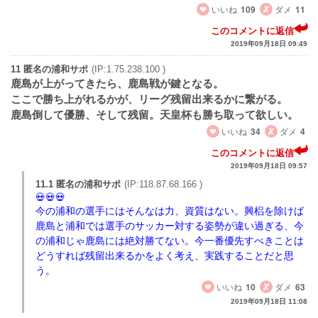
いいね
109
ダメ
11
このコメントに返信
2019年09月18日 09:49
11 匿名の浦和サポ
(IP:1.75.238.100 )
鹿島が上がってきたら、鹿島戦が鍵となる。
ここで勝ち上がれるかが、リーグ残留出来るかに繋がる。
鹿島倒して優勝、そして残留。天皇杯も勝ち取って欲しい。
いいね
34
ダメ
4
このコメントに返信
2019年09月18日 09:57
11.1 匿名の浦和サポ
(IP:118.87.68.166 )
今の浦和の選手にはそんなは力、資質はない。興梠を除けば
鹿島と浦和では選手のサッカー対する姿勢が違い過ぎる、今
の浦和じゃ鹿島には絶対勝てない。今一番優先すべきことは
どうすれば残留出来るかをよく考え、実践することだと思
う。
いいね
10
ダメ
63
2019年09月18日 11:08