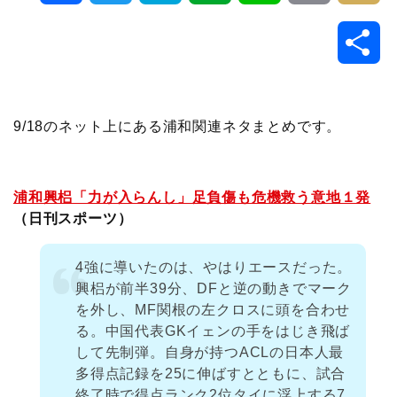
a
w
a
v
i
o
i
共
c
i
t
e
n
p
x
有
e
t
e
r
e
y
i
9/18のネット上にある浦和関連ネタまとめです。
b
t
n
n
L
o
e
a
o
i
浦和興梠「力が入らんし」足負傷も危機救う意地１発
（日刊スポーツ）
o
r
t
n
4強に導いたのは、やはりエースだった。
k
e
k
興梠が前半39分、DFと逆の動きでマーク
を外し、MF関根の左クロスに頭を合わせ
る。中国代表GKイェンの手をはじき飛ば
して先制弾。自身が持つACLの日本人最
多得点記録を25に伸ばすとともに、試合
終了時で得点ランク2位タイに浮上する7