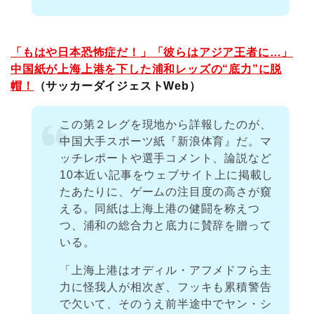
「もはや日本恐怖症だ！」「彼らはアジア王者に…」
中国紙が上海上港を下した浦和レッズの“底力”に脱
帽！
（サッカーダイジェストWeb）
この第２レグを現地から詳報したのが、
中国大手スポーツ紙『新浪体育』だ。マ
ッチレポートや選手コメント、論説など
10本近い記事をウェブサイト上に掲載し
たあたりに、ゲームの注目度の高さが窺
える。同紙は上海上港の健闘を称えつ
つ、浦和の総合力と底力に賛辞を贈って
いる。
「上海上港はオディル・アフメドフら主
力に怪我人が相次ぎ、フッキも累積警告
で欠いて、そのうえ前半途中でヤン・シ