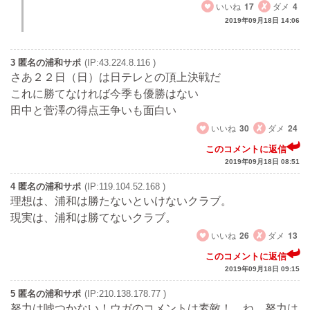
いいね
17
ダメ
4
2019年09月18日 14:06
3 匿名の浦和サポ
(IP:43.224.8.116 )
さあ２２日（日）は日テレとの頂上決戦だ
これに勝てなければ今季も優勝はない
田中と菅澤の得点王争いも面白い
いいね
30
ダメ
24
このコメントに返信
2019年09月18日 08:51
4 匿名の浦和サポ
(IP:119.104.52.168 )
理想は、浦和は勝たないといけないクラブ。
現実は、浦和は勝てないクラブ。
いいね
26
ダメ
13
このコメントに返信
2019年09月18日 09:15
5 匿名の浦和サポ
(IP:210.138.178.77 )
努力は嘘つかない！ウガのコメントは素敵！ ね、努力は