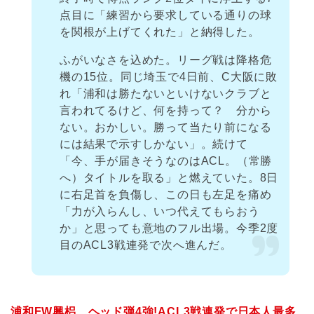
点目に「練習から要求している通りの球
を関根が上げてくれた」と納得した。
ふがいなさを込めた。リーグ戦は降格危
機の15位。同じ埼玉で4日前、C大阪に敗
れ「浦和は勝たないといけないクラブと
言われてるけど、何を持って？ 分から
ない。おかしい。勝って当たり前になる
には結果で示すしかない」。続けて
「今、手が届きそうなのはACL。（常勝
へ）タイトルを取る」と燃えていた。8日
に右足首を負傷し、この日も左足を痛め
「力が入らんし、いつ代えてもらおう
か」と思っても意地のフル出場。今季2度
目のACL3戦連発で次へ進んだ。
浦和FW興梠 ヘッド弾4強!ACL3戦連発で日本人最多