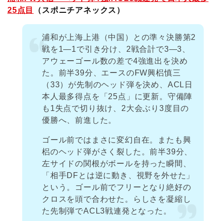
25点目
（スポニチアネックス）
浦和が上海上港（中国）との準々決勝第2
戦を1―1で引き分け、2戦合計で3―3、
アウェーゴール数の差で4強進出を決め
た。前半39分、エースのFW興梠慎三
（33）が先制のヘッド弾を決め、ACL日
本人最多得点を「25点」に更新。守備陣
も1失点で切り抜け、2大会ぶり3度目の
優勝へ、前進した。
ゴール前ではまさに変幻自在。またも興
梠のヘッド弾がさく裂した。前半39分、
左サイドの関根がボールを持った瞬間、
「相手DFとは逆に動き、視野を外せた」
という。ゴール前でフリーとなり絶好の
クロスを頭で合わせた。らしさを凝縮し
た先制弾でACL3戦連発となった。