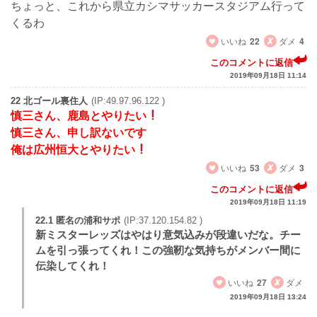
ちょっと、これから県立カシマサッカースタジアム行って
くるわ
いいね
22
ダメ
4
このコメントに返信
2019年09月18日 11:14
22 北ゴール裏住人
(IP:49.97.96.122 )
慎三さん、鹿島とやりたい
慎三さん、申し訳ないです
俺は広州恒大とやりたい
いいね
53
ダメ
3
このコメントに返信
2019年09月18日 11:19
22.1 匿名の浦和サポ
(IP:37.120.154.82 )
新ミスターレッズはやはり意気込みが段違いだな。チー
ムを引っ張ってくれ！この強靭な気持ちがメンバー間に
伝染してくれ！
いいね
27
ダメ
2019年09月18日 13:24