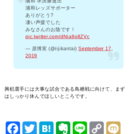
浦和 準決勝進出
浦和レッズサポーター
ありがとう?
凄い声援でした
みなさんのお陰です！
pic.twitter.com/dNia8o8ZVc
— 原博実 (@iijikantai)
September 17,
2019
興梠選手には大事な試合である鳥栖戦に向けて、まず
はしっかり休んでほしいところです。
F
T
H
E
L
C
M