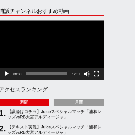
n
i
o
e
浦議チャンネルおすすめ動画
s
k
u
e
動
画
プ
t
T
T
d
レ
ー
ヤ
a
o
u
ー
00:00
12:37
g
k
b
アクセスランキング
r
e
週間
月間
a
C
【議論はコチラ】Juiceスペシャルマッチ「浦和レ
ッズvsRB大宮アルディージャ」
【テキスト実況】Juiceスペシャルマッチ「浦和レ
m
h
ッズvsRB大宮アルディージャ」