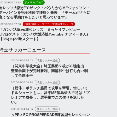
2026/08/06 08:14
ドメサカブログ
セレッソ大阪がFCザンクトパウリからMFジャクソン・
アーバインを完全移籍で獲得と発表 「チームがさらに
良くなる手助けをしたいと思っています」
2026/08/06 07:00
[浦議]浦和レッズについて議論するページ
「ガンバ大阪vs浦和レッズ」まったりプレビュー
LIVE(ゲスト：ガンバ大阪応援Youtuberナフィーさん)
【8/6(木)22時スタート】
埼玉サッカーニュース
2026/08/06 15:03
埼玉サッカー通信
［関東中学校大会］埼玉県勢２校が８強進出！
聖望学園中が完封勝利、南浦和中は打ち合い制
して全国王手
2026/08/06 08:34
埼玉サッカー通信
［総体］ボランチ起用で攻撃を牽引、惜しいミ
ドルシュートも…。昌平MF飯島碧大主将は「プ
レミアで成長し、選手権でこの借りを返した
い」
2026/08/04 14:56
埼玉サッカー通信
＜PR＞FC PROSPERDADE練習型セレクション