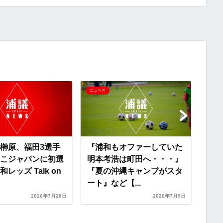
p
x
y
i
L
i
ニュース
ニュー
n
k
榊原、福田3選手
『浦和もオファーしていた
こジャパンに初選
明本考浩は町田へ・・・』
レッズ Talk on
『夏の沖縄キャンプがスタ
『改
ート』など【...
戦し
かみ
2026年7月28日
2026年7月9日
生え