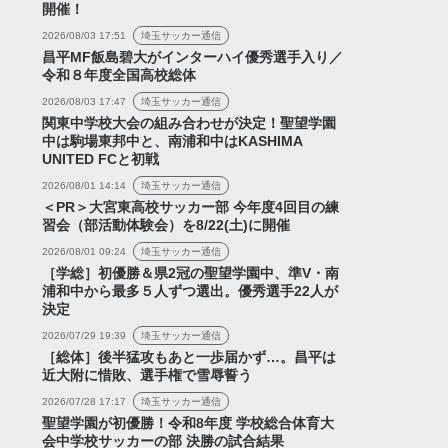
開催！
2026/08/03 17:51
埼玉サッカー通信
昌平MF飯島碧大がインターハイ優秀選手入り／
令和８年度全国高校総体
2026/08/03 17:47
埼玉サッカー通信
関東中学校大会の組み合わせが決定！聖望学園
中は駒場東邦中と、南浦和中はKASHIMA
UNITED FCと初戦
2026/08/01 14:14
埼玉サッカー通信
＜PR＞大宮東高校サッカー部 今年度4回目の練
習会（部活動体験会）を8/22(土)に開催
2026/08/01 09:24
埼玉サッカー通信
［学総］初優勝＆県2冠の聖望学園中、準V・南
浦和中から最多５人ずつ選出。優秀選手22人が
決定
2026/07/29 19:39
埼玉サッカー通信
［総体］後半猛攻もあと一歩届かず…。昌平は
近大附に惜敗、選手権で雪辱誓う
2026/07/28 17:17
埼玉サッカー通信
聖望学園が初優勝！令和8年度 学校総合体育大
会中学校サッカーの部 決勝の試合結果