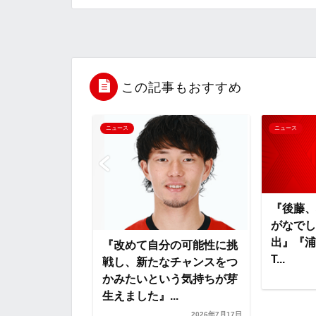
c
i
t
e
n
e
t
e
r
e
b
t
n
n
この記事もおすすめ
o
e
a
o
ニュース
ニュース
o
r
t
k
e
ファーしていた
『後藤、
町田へ・・・』
がなでし
キャンプがスタ
出』『浦和
『改めて自分の可能性に挑
..
T...
戦し、新たなチャンスをつ
かみたいという気持ちが芽
2026年7月9日
生えました』...
2026年7月17日