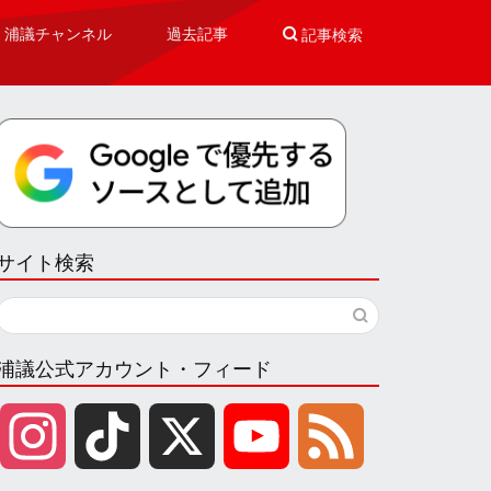
浦議チャンネル
過去記事

記事検索
サイト検索
浦議公式アカウント・フィード
I
T
X
Y
F