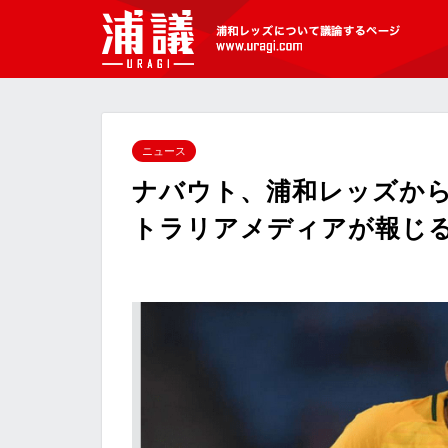
[浦議]浦和レッズについて議論するペ
ージ
ニュース
ナバウト、浦和レッズか
トラリアメディアが報じ