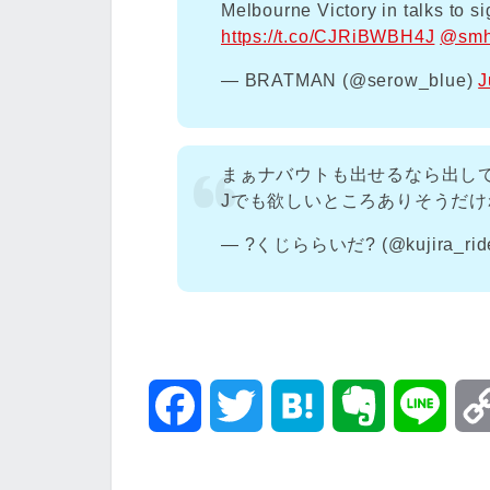
Melbourne Victory in talks to 
https://t.co/CJRiBWBH4J
@sm
— BRATMAN (@serow_blue)
J
まぁナバウトも出せるなら出し
Jでも欲しいところありそうだけ
— ?くじららいだ? (@kujira_rid
F
T
H
E
L
a
w
a
v
i