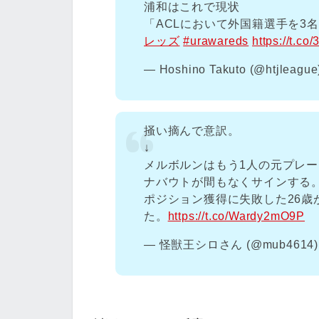
浦和はこれで現状
「ACLにおいて外国籍選手を3
レッズ
#urawareds
https://t.c
— Hoshino Takuto (@htjleagu
掻い摘んで意訳。
↓
メルボルンはもう1人の元プレ
ナバウトが間もなくサインする
ポジション獲得に失敗した26
た。
https://t.co/Wardy2mO9P
— 怪獣王シロさん (@mub4614