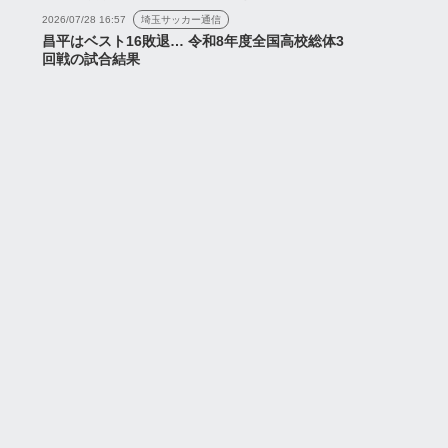
2026/07/28 16:57
埼玉サッカー通信
昌平はベスト16敗退… 令和8年度全国高校総体3
回戦の試合結果
ス
めて自分の可能性に挑
、新たなチャンスをつ
たいという気持ちが芽
ました』...
2026年7月17日