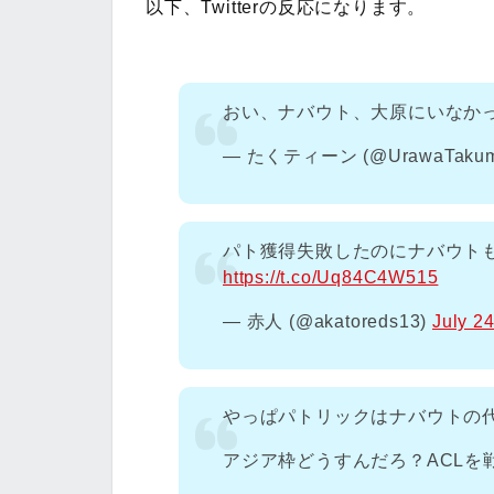
以下、Twitterの反応になります。
おい、ナバウト、大原にいなか
— たくティーン (@UrawaTakum
パト獲得失敗したのにナバウト
https://t.co/Uq84C4W515
— 赤人 (@akatoreds13)
July 2
やっぱパトリックはナバウトの
アジア枠どうすんだろ？ACLを