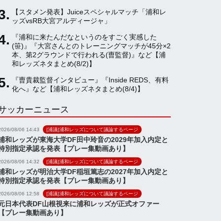
【スタメン発表】Juiceスペシャルマッチ「浦和レ
a
ッズvsRB大宮アルディージャ」
『浦和に来たんだなというのをすごく実感した
(笹)』『大宮さんとのトレーニングマッチが45分×2
n
本、第2グラウンドで行われる(曺監督)』など【浦
和レッズネタまとめ(8/2)】
n
『曺貴裁監督インタビュー』『Inside REDS、有料
化へ』など【浦和レッズネタまとめ(8/4)】
サッカーニュース
e
2026/08/06 14:43
[浦議]浦和レッズについて議論するページ
l
浦和レッズが東海大学DF田中玲音の2029年加入内定と
特別指定承認を発表【プレー集動画あり】
2026/08/06 14:32
[浦議]浦和レッズについて議論するページ
浦和レッズが明治大学DF稲垣篤志の2027年加入内定と
特別指定承認を発表【プレー集動画あり】
2026/08/06 12:58
[浦議]浦和レッズについて議論するページ
元日本代表DF山根視来に浦和レッズが正式オファー
【プレー集動画あり】