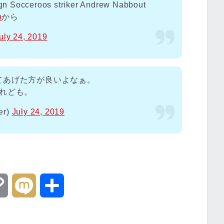
sign Socceroos striker Andrew Nabbout
h
から
uly 24, 2019
てあげた方が良いよなぁ。
れども。
er)
July 24, 2019
C
M
共
o
i
有