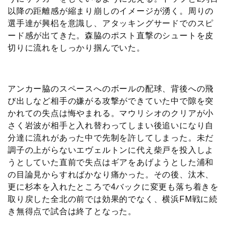
以降の距離感が縮まり崩しのイメージが湧く。周りの
選手達が興梠を意識し、アタッキングサードでのスピ
ード感が出てきた。森脇のポスト直撃のシュートを皮
切りに流れをしっかり掴んでいた。
アンカー脇のスペースへのボールの配球、背後への飛
び出しなど相手の嫌がる攻撃ができていた中で隙を突
かれての失点は悔やまれる。マウリシオのクリアが小
さく岩波が相手と入れ替わってしまい後追いになり自
分達に流れがあった中で先制を許してしまった。未だ
調子の上がらないエヴェルトンに代え柴戸を投入しよ
うとしていた直前で失点はギアをあげようとした浦和
の目論見からすればかなり痛かった。その後、汰木、
更に杉本を入れたところで4バックに変更も落ち着きを
取り戻した全北の前では効果的でなく、横浜FM戦に続
き無得点で試合は終了となった。