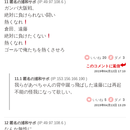
11 匿名の浦和サポ
(IP:49.97.108.6 )
ガンバ大阪戦、
絶対に負けられない闘い
熱くなれ
倉田、遠藤
絶対に負けたくない
熱くなれ
ゴールで俺たちを熱くさせろ
いいね
20
ダメ
3
このコメントに返信
2019年04月12日 17:10
11.1 匿名の浦和サポ
(IP:153.156.166.190 )
我らがあべちゃんの背中蹴っ飛ばした遠藤には再起
不能の怪我になって欲しい。
いいね
5
ダメ
3
2019年04月13日 13:29
12 匿名の浦和サポ
(IP:49.97.108.6 )
なんか無性に