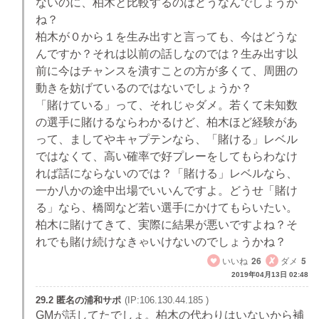
ないのに、柏木と比較するのはどうなんでしょうか
ね？
柏木が０から１を生み出すと言っても、今はどうな
んですか？それは以前の話しなのでは？生み出す以
前に今はチャンスを潰すことの方が多くて、周囲の
動きを妨げているのではないでしょうか？
「賭けている」って、それじゃダメ。若くて未知数
の選手に賭けるならわかるけど、柏木ほど経験があ
って、ましてやキャプテンなら、「賭ける」レベル
ではなくて、高い確率で好プレーをしてもらわなけ
れば話にならないのでは？「賭ける」レベルなら、
一か八かの途中出場でいいんですよ。どうせ「賭け
る」なら、橋岡など若い選手にかけてもらいたい。
柏木に賭けてきて、実際に結果が悪いですよね？そ
れでも賭け続けなきゃいけないのでしょうかね？
いいね
26
ダメ
5
2019年04月13日 02:48
29.2 匿名の浦和サポ
(IP:106.130.44.185 )
GMが話してたでしょ。柏木の代わりはいないから補