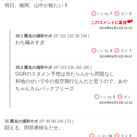
明日、橋岡、山中が観たい
いいね
7
ダメ
2
このコメントに返信
2019年04月13日 01:25
30.1 匿名の浦和サポ
(IP:110.132.38.194 )
わち噛みすぎ
いいね
3
ダメ
1
2019年04月13日 09:07
30.2 匿名の浦和サポ
(IP:153.156.166.190 )
GGRのスタメン予想は当たらんから問題なし
和地のせいで今の低空飛行なんだと思うので、あや
ちゃんカムバックプリーズ
いいね
5
ダメ
2019年04月13日 13:33
31 匿名の浦和サポ
(IP:49.98.140.170 )
闘える、阿部勇樹をだせ。
いいね
18
ダメ
2