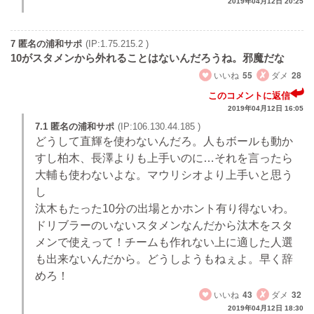
2019年04月12日 20:25
7 匿名の浦和サポ
(IP:1.75.215.2 )
10がスタメンから外れることはないんだろうね。邪魔だな
いいね
55
ダメ
28
このコメントに返信
2019年04月12日 16:05
7.1 匿名の浦和サポ
(IP:106.130.44.185 )
どうして直輝を使わないんだろ。人もボールも動か
すし柏木、長澤よりも上手いのに…それを言ったら
大輔も使わないよな。マウリシオより上手いと思う
し
汰木もたった10分の出場とかホント有り得ないわ。
ドリブラーのいないスタメンなんだから汰木をスタ
メンで使えって！チームも作れない上に適した人選
も出来ないんだから。どうしようもねぇよ。早く辞
めろ！
いいね
43
ダメ
32
2019年04月12日 18:30