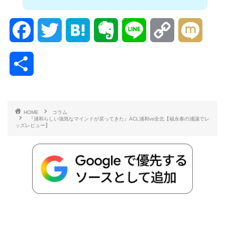
F
T
H
E
L
C
M
a
w
a
v
i
o
i
共
c
i
t
e
n
p
x
有
e
t
e
r
e
y
i
HOME
コラム
『浦和らしい強気なマインドが戻ってきた』ACL浦和vs全北【福永泰の浦議でレ
b
t
n
n
L
ッズレビュー】
o
e
a
o
i
o
r
t
n
k
e
k