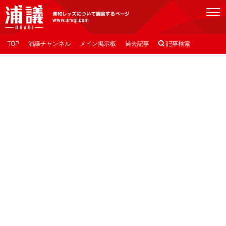
[浦議]浦和レッズについて議論するページ
TOP
浦議チャンネル
メイン掲示板
過去記事

記事検索