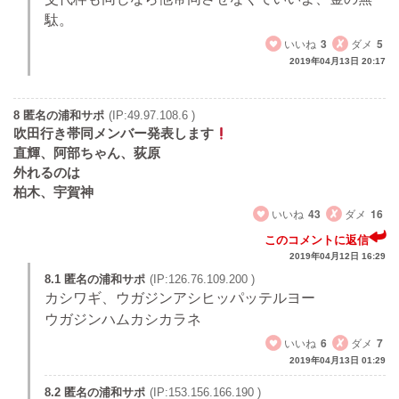
駄。
いいね
3
ダメ
5
2019年04月13日 20:17
8 匿名の浦和サポ
(IP:49.97.108.6 )
吹田行き帯同メンバー発表します
直輝、阿部ちゃん、荻原
外れるのは
柏木、宇賀神
いいね
43
ダメ
16
このコメントに返信
2019年04月12日 16:29
8.1 匿名の浦和サポ
(IP:126.76.109.200 )
カシワギ、ウガジンアシヒッパッテルヨー
ウガジンハムカシカラネ
いいね
6
ダメ
7
2019年04月13日 01:29
8.2 匿名の浦和サポ
(IP:153.156.166.190 )