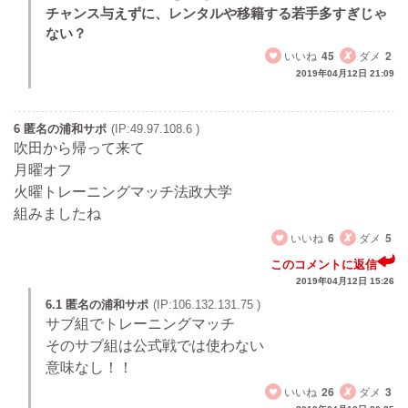
チャンス与えずに、レンタルや移籍する若手多すぎじゃ
ない？
いいね
45
ダメ
2
2019年04月12日 21:09
6 匿名の浦和サポ
(IP:49.97.108.6 )
吹田から帰って来て
月曜オフ
火曜トレーニングマッチ法政大学
組みましたね
いいね
6
ダメ
5
このコメントに返信
2019年04月12日 15:26
6.1 匿名の浦和サポ
(IP:106.132.131.75 )
サブ組でトレーニングマッチ
そのサブ組は公式戦では使わない
意味なし！！
いいね
26
ダメ
3