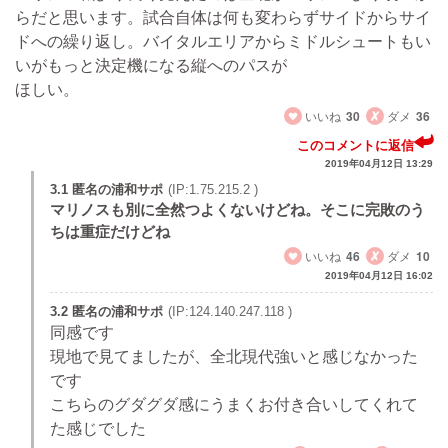
らだと思います。試合自体は何も変わらずサイドからサイ
ドへの繰り返し。バイタルエリアからミドルシュートもい
いがもっと決定機になる縦へのパスが
ほしい。
いいね
30
ダメ
36
このコメントに返信
2019年04月12日 13:29
3.1 匿名の浦和サポ
(IP:1.75.215.2 )
マリノスも別に全然つよくないけどね。そこに完敗のう
ちは重症だけどね
いいね
46
ダメ
10
2019年04月12日 16:02
3.2 匿名の浦和サポ
(IP:124.140.247.118 )
同感です
現地で見てましたが、全北現代強いと感じなかった
です
こちらのグダグダ感にうまくお付き合いしてくれて
た感じでした