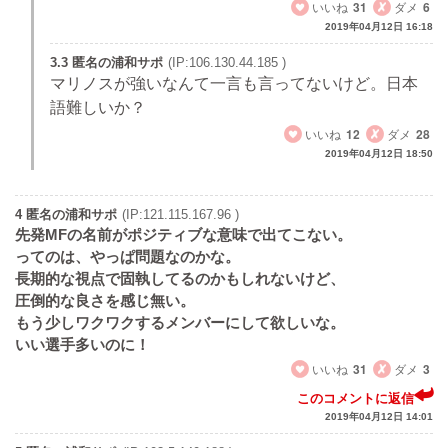
いいね
31
ダメ
6
2019年04月12日 16:18
3.3 匿名の浦和サポ
(IP:106.130.44.185 )
マリノスが強いなんて一言も言ってないけど。日本
語難しいか？
いいね
12
ダメ
28
2019年04月12日 18:50
4 匿名の浦和サポ
(IP:121.115.167.96 )
先発MFの名前がポジティブな意味で出てこない。
ってのは、やっぱ問題なのかな。
長期的な視点で固執してるのかもしれないけど、
圧倒的な良さを感じ無い。
もう少しワクワクするメンバーにして欲しいな。
いい選手多いのに！
いいね
31
ダメ
3
このコメントに返信
2019年04月12日 14:01