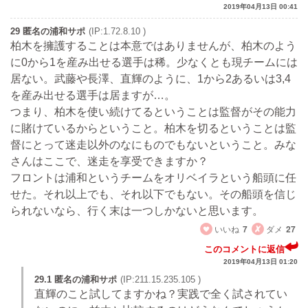
2019年04月13日 00:41
29 匿名の浦和サポ
(IP:1.72.8.10 )
柏木を擁護することは本意ではありませんが、柏木のよう
に0から1を産み出せる選手は稀。少なくとも現チームには
居ない。武藤や長澤、直輝のように、1から2あるいは3,4
を産み出せる選手は居ますが…。
つまり、柏木を使い続けてるということは監督がその能力
に賭けているからということ。柏木を切るということは監
督にとって迷走以外のなにものでもないということ。みな
さんはここで、迷走を享受できますか？
フロントは浦和というチームをオリベイラという船頭に任
せた。それ以上でも、それ以下でもない。その船頭を信じ
られないなら、行く末は一つしかないと思います。
いいね
7
ダメ
27
このコメントに返信
2019年04月13日 01:20
29.1 匿名の浦和サポ
(IP:211.15.235.105 )
直輝のこと試してますかね？実践で全く試されてい