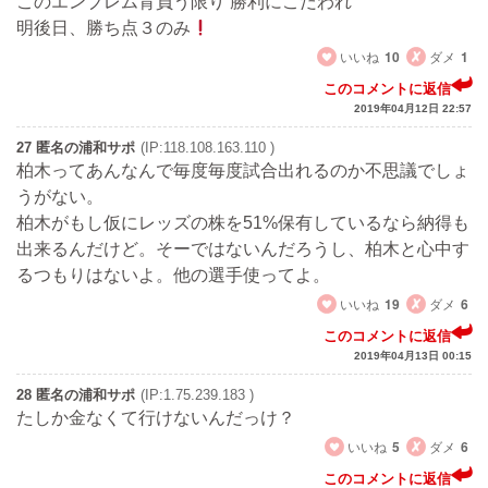
このエンブレム背負う限り 勝利にこだわれ
明後日、勝ち点３のみ
いいね
10
ダメ
1
このコメントに返信
2019年04月12日 22:57
27 匿名の浦和サポ
(IP:118.108.163.110 )
柏木ってあんなんで毎度毎度試合出れるのか不思議でしょ
うがない。
柏木がもし仮にレッズの株を51%保有しているなら納得も
出来るんだけど。そーではないんだろうし、柏木と心中す
るつもりはないよ。他の選手使ってよ。
いいね
19
ダメ
6
このコメントに返信
2019年04月13日 00:15
28 匿名の浦和サポ
(IP:1.75.239.183 )
たしか金なくて行けないんだっけ？
いいね
5
ダメ
6
このコメントに返信