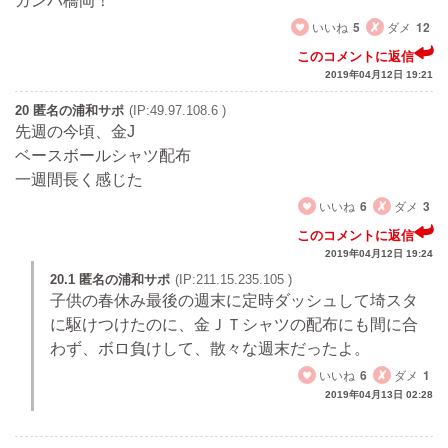
ガンバ橋岡！
いいね
5
ダメ
12
このコメントに返信
2019年04月12日 19:21
20 匿名の浦和サポ
(IP:49.97.108.6 )
先週の今頃、金J
ベースボールシャツ配布
一週間長く感じた
いいね
6
ダメ
3
このコメントに返信
2019年04月12日 19:24
20.1 匿名の浦和サポ
(IP:211.15.235.105 )
子供の春休み最後の週末に定時ダッシュして埼スタ
に駆けつけたのに、金ＪＴシャツの配布にも間に合
わず、ボロ負けして、散々な週末だったよ。
いいね
6
ダメ
1
2019年04月13日 02:28