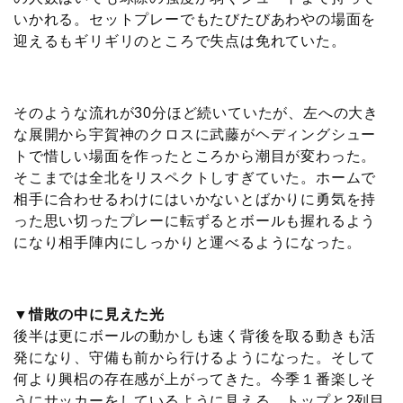
いかれる。セットプレーでもたびたびあわやの場面を
迎えるもギリギリのところで失点は免れていた。
そのような流れが30分ほど続いていたが、左への大き
な展開から宇賀神のクロスに武藤がヘディングシュー
トで惜しい場面を作ったところから潮目が変わった。
そこまでは全北をリスペクトしすぎていた。ホームで
相手に合わせるわけにはいかないとばかりに勇気を持
った思い切ったプレーに転ずるとボールも握れるよう
になり相手陣内にしっかりと運べるようになった。
▼惜敗の中に見えた光
後半は更にボールの動かしも速く背後を取る動きも活
発になり、守備も前から行けるようになった。そして
何より興梠の存在感が上がってきた。今季１番楽しそ
うにサッカーをしているように見える。トップと2列目