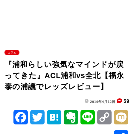
コラム
『浦和らしい強気なマインドが戻
ってきた』ACL浦和vs全北【福永
泰の浦議でレッズレビュー】
59
2019年4月12日
F
T
H
E
L
C
M
a
w
a
v
i
o
i