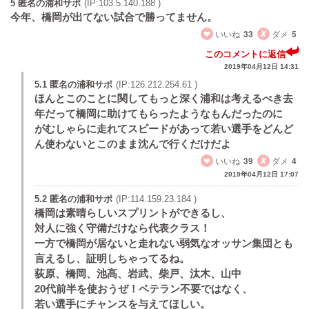
5 匿名の浦和サポ
(IP:103.5.140.188 )
今年、橋岡が出てない試合で勝ってません。
いいね
33
ダメ
5
このコメントに返信
2019年04月12日 14:31
5.1 匿名の浦和サポ
(IP:126.212.254.61 )
ほんとこのことに関してもっと深く浦和は考えるべき去
年だって橋岡に助けてもらったようなもんだったのに
がむしゃらに走れてスピードがあって若い選手をどんど
ん使わないとこのまま沈んで行くだけだよ
いいね
39
ダメ
4
2019年04月12日 17:07
5.2 匿名の浦和サポ
(IP:114.159.23.184 )
橋岡は素晴らしいスプリントができるし、
対人に強く守備だけなら代表クラス！
一方で橋岡が居ないと走れない弱気なオッサン集団とも
言えるし、証明しちゃってるね。
荻原、橋岡、池髙、岩武、柴戸、汰木、山中
20代前半を使おうぜ！ベテラン不要ではなく、
若い選手にチャンスを与えてほしい。