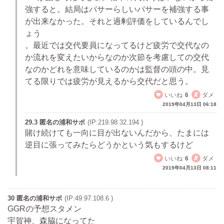
強すると。結局はパサーらしいパサーを補強する事
が出来なかった。それと過剰評価をしているんでし
ょう
。最近では交代要員になってるけど疲労で交代なの
か流れを変えたいからなのか次節を考慮しての交代
なのかどれを意味しているのかは監督の頭の中。見
てる限りでは疲労が見えるから交代だと思う。
いいね
6
ダメ
2019年04月13日 06:18
29.3 匿名の浦和サポ
(IP:219.98.32.194 )
賭け続けても一向に目が出ないんだから、たまには
逆目に張ってみたらどうかという気もするけど
いいね
6
ダメ
2019年04月13日 08:11
30 匿名の浦和サポ
(IP:49.97.108.6 )
GGRの予想スタメン
宇賀神、森脇になってた