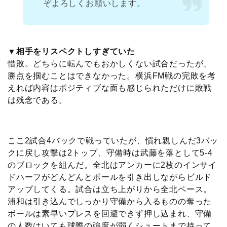
ぞよろしくお願いします。
▼相手をリスペクトしすぎていた
惜敗。どちらに転んでもおかしくない試合だったが、
勝点を掴むことはできなかった。横浜FM戦の完敗を考
えれば内容はポジティブな面も感じられただけに敗戦
は残念である。
ここ2試合4バックで戦っていたが、慣れ親しんだ3バッ
クに戻し攻撃は2トップ、守備時は武藤を落として5-4
のブロックを組んだ。全北はアンカーに2枚のインサイ
ドハーフがどんどんとボールを引き出しながらビルド
アップしてくる。試合は立ち上がりから全北ペース。
浦和は引き込んでしっかり守備から入るものの奪った
ボールは素早いプレスを回避できず押し込まれ、守備
の人数はいても球際の強度が弱くシュートまで持って