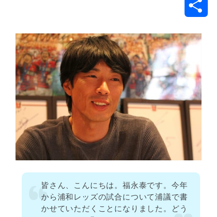
共
c
i
t
e
n
p
x
有
e
t
e
r
e
y
i
b
t
n
n
L
o
e
a
o
i
o
r
t
n
k
e
k
皆さん、こんにちは。福永泰です。今年
から浦和レッズの試合について浦議で書
かせていただくことになりました。どう