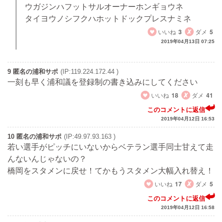
ウガジンハフットサルオーナーホンギョウネ
タイヨウノシフクハホットドックプレスナミネ
いいね
3
ダメ
5
2019年04月13日 07:25
9 匿名の浦和サポ
(IP:119.224.172.44 )
一刻も早く浦和議を登録制の書き込みにしてください
いいね
18
ダメ
41
このコメントに返信
2019年04月12日 16:53
10 匿名の浦和サポ
(IP:49.97.93.163 )
若い選手がピッチにいないからベテラン選手同士甘えて走
んないんじゃないの？
橋岡をスタメンに戻せ！てかもうスタメン大幅入れ替え！
いいね
17
ダメ
5
このコメントに返信
2019年04月12日 16:58