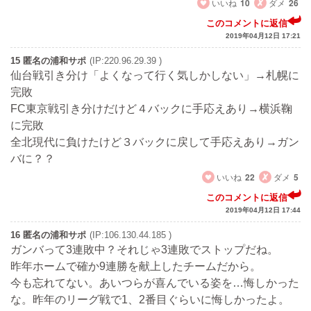
いいね
10
ダメ
26
このコメントに返信
2019年04月12日 17:21
15 匿名の浦和サポ
(IP:220.96.29.39 )
仙台戦引き分け「よくなって行く気しかしない」→札幌に
完敗
FC東京戦引き分けだけど４バックに手応えあり→横浜鞠
に完敗
全北現代に負けたけど３バックに戻して手応えあり→ガン
バに？？
いいね
22
ダメ
5
このコメントに返信
2019年04月12日 17:44
16 匿名の浦和サポ
(IP:106.130.44.185 )
ガンバって3連敗中？それじゃ3連敗でストップだね。
昨年ホームで確か9連勝を献上したチームだから。
今も忘れてない。あいつらが喜んでいる姿を…悔しかった
な。昨年のリーグ戦で1、2番目ぐらいに悔しかったよ。