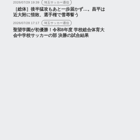
2026/07/29 19:39
埼玉サッカー通信
［総体］後半猛攻もあと一歩届かず…。昌平は
近大附に惜敗、選手権で雪辱誓う
2026/07/28 17:17
埼玉サッカー通信
聖望学園が初優勝！令和8年度 学校総合体育大
会中学校サッカーの部 決勝の試合結果