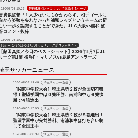
タバレ報道
2026/08/08 10:27
[浦議]浦和レッズについて議論するページ
曺貴裁監督『１人少ないにもかかわらず、相手ゴールに
向かう姿勢を失わなかった浦和レッズというチームの新
しい一歩を認識することができた』J1 G大阪vs浦和 監
督コメント抜粋
2026/08/08 10:15
[J論] – これを読めばJが見える Jリーグ系コラムサイト
【藤田真郷／今日のベストショット】2026年8月7日J1
リーグ第1節 横浜F・マリノスvs鹿島アントラーズ
埼玉サッカーニュース
2026/08/07 18:46
埼玉サッカー通信
［関東中学校大会］埼玉県勢２校が全国切符獲
得！聖望学園中は９発圧勝、南浦和中も６発快
勝で４強進出
2026/08/06 15:03
埼玉サッカー通信
［関東中学校大会］埼玉県勢２校が８強進出！
聖望学園中が完封勝利、南浦和中は打ち合い制
して全国王手
2026/08/06 08:34
埼玉サッカー通信