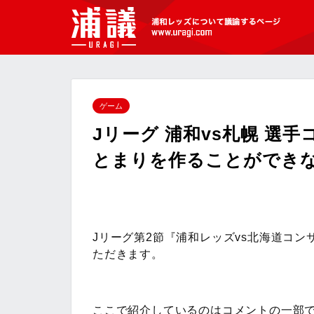
[浦議]浦和レッズについて議論するペ
ージ
ゲーム
Jリーグ 浦和vs札幌 選
とまりを作ることができ
Jリーグ第2節『浦和レッズvs北海道コ
ただきます。
ここで紹介しているのはコメントの一部