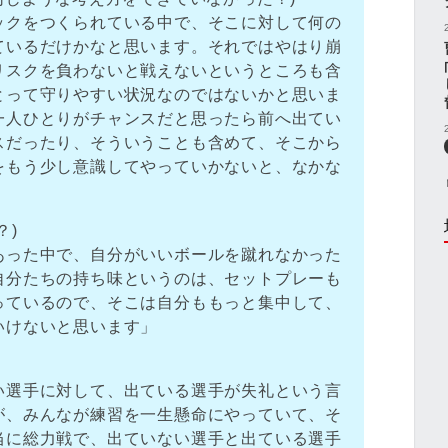
ックをつくられている中で、そこに対して何の
ているだけかなと思います。それではやはり崩
リスクを負わないと戦えないというところも含
とって守りやすい状況なのではないかと思いま
一人ひとりがチャンスだと思ったら前へ出てい
スだったり、そういうことも含めて、そこから
をもう少し意識してやっていかないと、なかな
？)
あった中で、自分がいいボールを蹴れなかった
自分たちの持ち味というのは、セットプレーも
っているので、そこは自分ももっと集中して、
いけないと思います」
い選手に対して、出ている選手が失礼という言
が、みんなが練習を一生懸命にやっていて、そ
当に総力戦で、出ていない選手と出ている選手