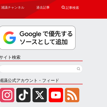
浦議チャンネル
過去記事

記事検索
サイト検索
浦議公式アカウント・フィード
I
T
X
Y
F