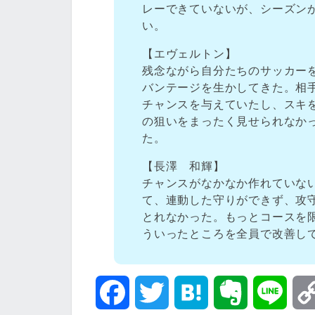
レーできていないが、シーズン
い。
【エヴェルトン】
残念ながら自分たちのサッカー
バンテージを生かしてきた。相
チャンスを与えていたし、スキ
の狙いをまったく見せられなか
た。
【長澤 和輝】
チャンスがなかなか作れていな
て、連動した守りができず、攻
とれなかった。もっとコースを
ういったところを全員で改善し
F
T
H
E
L