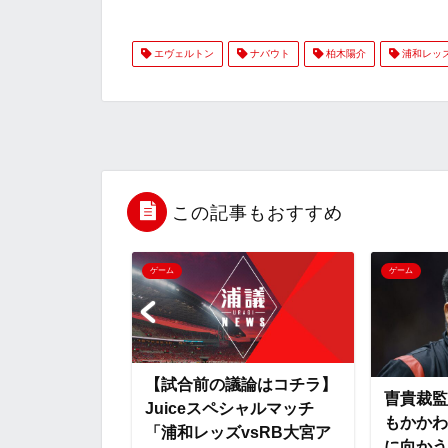
a
w
a
v
i
エヴェルトン
ナバウト
柏木陽介
浦和レッ
c
i
t
e
n
e
t
e
r
e
b
t
n
n
o
e
a
o
この記事もおすすめ
o
r
t
ゲーム
ゲーム
k
e
】Juiceス
【試合前の議論はコチラ】
曺貴裁監
ッチ「浦和レッ
Juiceスペシャルマッチ
もかかわ
宮アルディージ
「浦和レッズvsRB大宮ア
に向かう