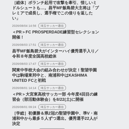
［総体］ボランチ起用で攻撃を牽引、惜しいミ
ドルシュートも…。昌平MF飯島碧大主将は「プ
レミアで成長し、選手権でこの借りを返した
い」
2026/08/04 14:56
埼玉サッカー通信
＜PR＞FC PROSPERDADE練習型セレクション
開催！
2026/08/03 17:51
埼玉サッカー通信
昌平MF飯島碧大がインターハイ優秀選手入り／
令和８年度全国高校総体
2026/08/03 17:47
埼玉サッカー通信
関東中学校大会の組み合わせが決定！聖望学園
中は駒場東邦中と、南浦和中はKASHIMA
UNITED FCと初戦
2026/08/01 14:14
埼玉サッカー通信
＜PR＞大宮東高校サッカー部 今年度4回目の練
習会（部活動体験会）を8/22(土)に開催
2026/08/01 09:24
埼玉サッカー通信
［学総］初優勝＆県2冠の聖望学園中、準V・南
浦和中から最多５人ずつ選出。優秀選手22人が
決定