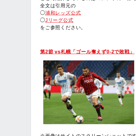
全文は引用元の
◯
浦和レッズ公式
◯
Jリーグ公式
をご参照ください。
第2節 vs札幌「ゴール奪えず0-2で敗戦」
※画像はサイトのスクリーンショットで