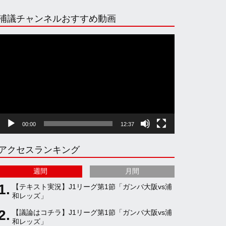
n
i
o
e
浦議チャンネルおすすめ動画
s
k
u
e
動
画
プ
t
T
T
d
レ
ー
ヤ
a
o
u
ー
00:00
12:37
g
k
b
アクセスランキング
r
e
週間
月間
a
C
【テキスト実況】J1リーグ第1節「ガンバ大阪vs浦
和レッズ」
【議論はコチラ】J1リーグ第1節「ガンバ大阪vs浦
m
h
和レッズ」