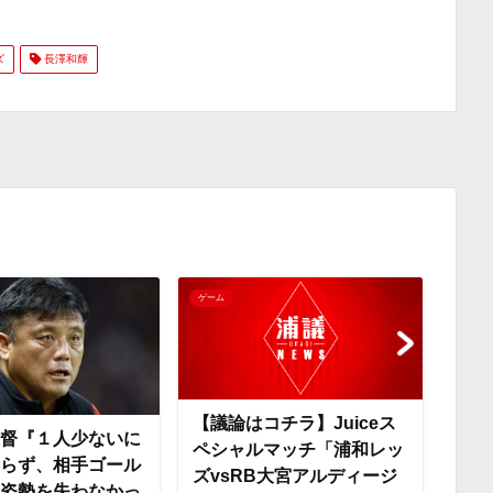
o
i
有
ズ
長澤和輝
p
x
y
i
L
i
n
ゲーム
ゲーム
k
【議論はコチラ】Juiceス
【試
督『１人少ないに
ペシャルマッチ「浦和レッ
Ju
らず、相手ゴール
ズvsRB大宮アルディージ
「浦
姿勢を失わなかっ