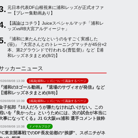
元日本代表DF山根視来に浦和レッズが正式オファ
a
ー【プレー集動画あり】
【議論はコチラ】Juiceスペシャルマッチ「浦和レ
ッズvsRB大宮アルディージャ」
n
『浦和に来たんだなというのをすごく実感した
(笹)』『大宮さんとのトレーニングマッチが45分×2
n
本、第2グラウンドで行われる(曺監督)』など【浦
和レッズネタまとめ(8/2)】
サッカーニュース
e
2026/08/08 13:39
[浦議]浦和レッズについて議論するページ
l
『浦和の3ゴール動画』『退場のサヴィオが発信』など
【浦和レッズネタまとめ(8/8)】
2026/08/08 10:39
[浦議]浦和レッズについて議論するページ
金子拓郎『10人だろうが勝たなければいけない。この
戦いを『良かった』というためには、次の試合が本当に
大事になってくる』J1 G大阪vs浦和 選手コメント抜粋
2026/08/08 10:38
ドメサカブログ
FC東京開幕戦でのDF長友佑都の“挨拶”、スポニチがネ