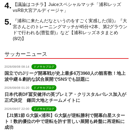
【議論はコチラ】Juiceスペシャルマッチ「浦和レッズ
n
vsRB大宮アルディージャ」
『浦和に来たんだなというのをすごく実感した(笹)』『大
e
宮さんとのトレーニングマッチが45分×2本、第2グラウン
ドで行われる(曺監督)』など【浦和レッズネタまとめ
(8/2)】
l
サッカーニュース
2026/08/08 08:14
ドメサカブログ
国立でのJリーグ開幕戦が史上最多6万3960人の観客数！地上
波中継＆劇的な試合展開でSNSでも話題に
2026/08/08 01:20
ドメサカブログ
日本代表DF冨安健洋の英プレミア・クリスタルパレス加入が
正式決定 鎌田大地とチームメイトに
2026/08/07 22:00
ドメサカブログ
【J1第1節 G大阪×浦和】G大阪が逆転勝利で開幕白星スター
ト！数的優位の中で逆転を許す苦しい展開も終盤に再逆転に
成功