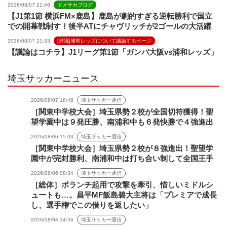
2026/08/07 21:46
ドメサカブログ
【J1第1節 横浜FM×鹿島】鹿島が劇的すぎる逆転勝利で国立
での開幕戦制す！後半ATにチャヴリッチが2ゴールの大活躍
2026/08/07 21:33
[浦議]浦和レッズについて議論するページ
【議論はコチラ】J1リーグ第1節「ガンバ大阪vs浦和レッズ」
埼玉サッカーニュース
2026/08/07 18:46
埼玉サッカー通信
［関東中学校大会］埼玉県勢２校が全国切符獲得！聖
望学園中は９発圧勝、南浦和中も６発快勝で４強進出
2026/08/06 15:03
埼玉サッカー通信
［関東中学校大会］埼玉県勢２校が８強進出！聖望学
園中が完封勝利、南浦和中は打ち合い制して全国王手
2026/08/06 08:34
埼玉サッカー通信
［総体］ボランチ起用で攻撃を牽引、惜しいミドルシ
ュートも…。昌平MF飯島碧大主将は「プレミアで成長
し、選手権でこの借りを返したい」
2026/08/04 14:56
埼玉サッカー通信