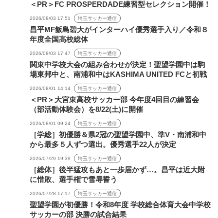
＜PR＞FC PROSPERDADE練習型セレクション開催！
2026/08/03 17:51
埼玉サッカー通信
昌平MF飯島碧大がインターハイ優秀選手入り／令和８
年度全国高校総体
2026/08/03 17:47
埼玉サッカー通信
関東中学校大会の組み合わせが決定！聖望学園中は駒
場東邦中と、南浦和中はKASHIMA UNITED FCと初戦
2026/08/01 14:14
埼玉サッカー通信
＜PR＞大宮東高校サッカー部 今年度4回目の練習会
（部活動体験会）を8/22(土)に開催
2026/08/01 09:24
埼玉サッカー通信
［学総］初優勝＆県2冠の聖望学園中、準V・南浦和中
から最多５人ずつ選出。優秀選手22人が決定
2026/07/29 19:39
埼玉サッカー通信
［総体］後半猛攻もあと一歩届かず…。昌平は近大附
に惜敗、選手権で雪辱誓う
2026/07/28 17:17
埼玉サッカー通信
聖望学園が初優勝！令和8年度 学校総合体育大会中学校
サッカーの部 決勝の試合結果