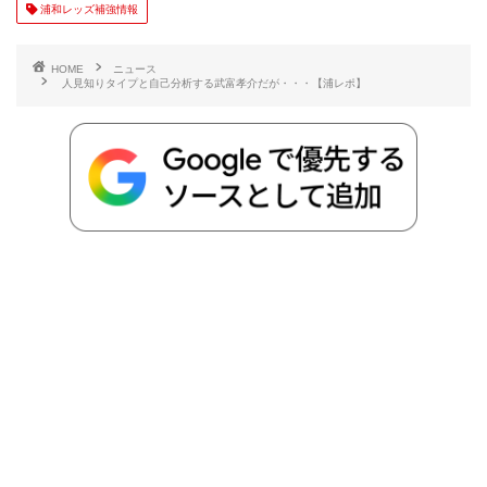
浦和レッズ補強情報
b
t
n
n
L
HOME
ニュース
人見知りタイプと自己分析する武富孝介だが・・・【浦レポ】
o
e
a
o
i
o
r
t
n
k
e
k