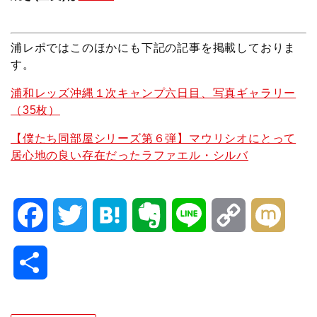
浦レポではこのほかにも下記の記事を掲載しておりま
す。
浦和レッズ沖縄１次キャンプ六日目、写真ギャラリー
（35枚）
【僕たち同部屋シリーズ第６弾】マウリシオにとって
居心地の良い存在だったラファエル・シルバ
F
T
H
E
L
C
M
a
w
a
v
i
o
i
共
c
i
t
e
n
p
x
有
e
t
e
r
e
y
i