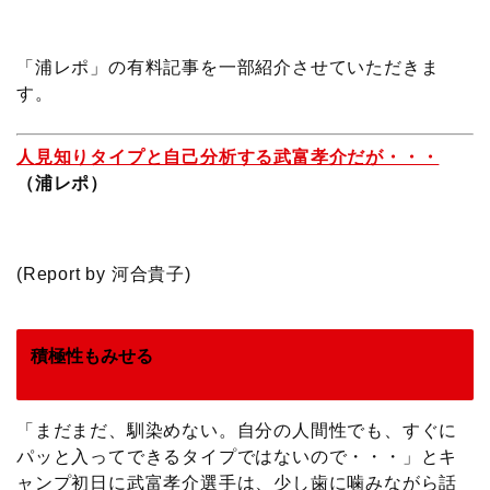
c
i
t
e
n
p
x
有
e
t
e
r
e
y
i
「浦レポ」の有料記事を一部紹介させていただきま
す。
b
t
n
n
L
人見知りタイプと自己分析する武富孝介だが・・・
o
e
a
o
i
（浦レポ）
o
r
t
n
k
e
k
(Report by 河合貴子)
積極性もみせる
「まだまだ、馴染めない。自分の人間性でも、すぐに
パッと入ってできるタイプではないので・・・」とキ
ャンプ初日に武富孝介選手は、少し歯に噛みながら話