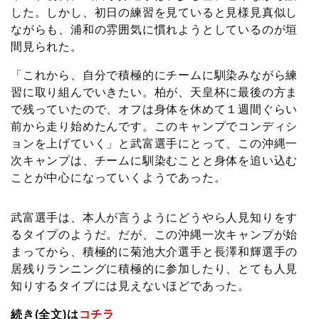
した。しかし、初日の練習を見ていると見様見真似し
ながらも、浦和の雰囲気に慣れようとしているのが垣
間見られた。
「これから、自分で積極的にチームに馴染みながら練
習に取り組んでいきたい。柏が、天皇杯に最後の方ま
で残っていたので、オフは身体を休めて１週間ぐらい
前から走り始めたんです。このキャンプでコンディシ
ョンを上げていく」と武富選手にとって、この沖縄一
次キャンプは、チームに馴染むことと身体を追い込む
ことが中心になっていくようであった。
武富選手は、本人が言うようにどうやら人見知りをす
るタイプのようだ。だが、この沖縄一次キャンプが始
まってから、積極的に菊池大介選手と長澤和輝選手の
居残りランニングに積極的に参加したり、とても人見
知りするタイプには見えないほどであった。
続き(全文)は
コチラ