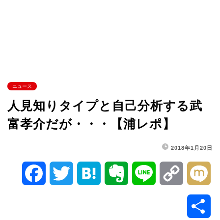
ニュース
人見知りタイプと自己分析する武
富孝介だが・・・【浦レポ】
2018年1月20日
F
T
H
E
L
C
M
a
w
a
v
i
o
i
共