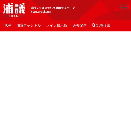
[浦議]浦和レッズについて議論するページ
TOP
浦議チャンネル
メイン掲示板
過去記事

記事検索