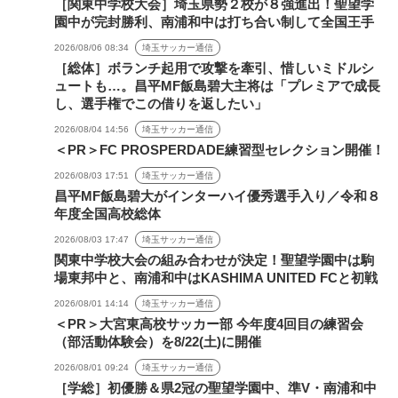
［関東中学校大会］埼玉県勢２校が８強進出！聖望学
園中が完封勝利、南浦和中は打ち合い制して全国王手
2026/08/06 08:34
埼玉サッカー通信
［総体］ボランチ起用で攻撃を牽引、惜しいミドルシ
ュートも…。昌平MF飯島碧大主将は「プレミアで成長
し、選手権でこの借りを返したい」
2026/08/04 14:56
埼玉サッカー通信
＜PR＞FC PROSPERDADE練習型セレクション開催！
2026/08/03 17:51
埼玉サッカー通信
昌平MF飯島碧大がインターハイ優秀選手入り／令和８
年度全国高校総体
2026/08/03 17:47
埼玉サッカー通信
関東中学校大会の組み合わせが決定！聖望学園中は駒
場東邦中と、南浦和中はKASHIMA UNITED FCと初戦
2026/08/01 14:14
埼玉サッカー通信
＜PR＞大宮東高校サッカー部 今年度4回目の練習会
（部活動体験会）を8/22(土)に開催
2026/08/01 09:24
埼玉サッカー通信
［学総］初優勝＆県2冠の聖望学園中、準V・南浦和中