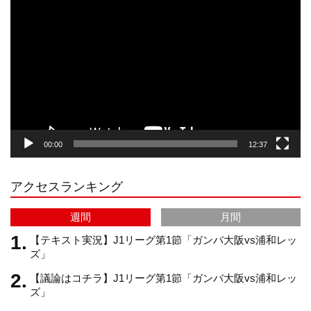
動
画
プ
t
T
T
d
レ
ー
a
o
u
ヤ
ー
g
k
b
00:00
12:37
r
e
アクセスランキング
a
C
週間
月間
m
h
【テキスト実況】J1リーグ第1節「ガンバ大阪vs浦和レッ
ズ」
【議論はコチラ】J1リーグ第1節「ガンバ大阪vs浦和レッ
a
ズ」