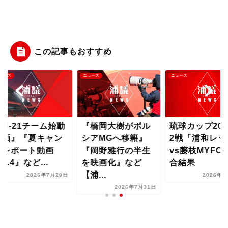
この記事もおすすめ
ース
ニュース
ニュース
U-21チーム始動
『橋岡大樹がボル
琉球カップ202
画』『夏キャン
シアMGへ移籍』
2戦「浦和レッ
レポート動画
『岡野雅行の半生
vs藤枝MYFC
l.4』など...
を映画化』など
合結果
【浦...
2026年7月20日
2026年7月
2026年7月31日