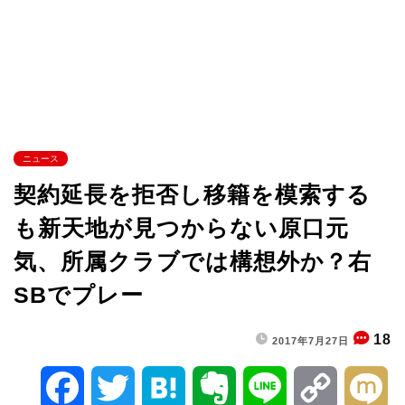
ニュース
契約延長を拒否し移籍を模索する
も新天地が見つからない原口元
気、所属クラブでは構想外か？右
SBでプレー
18
2017年7月27日
F
T
H
E
L
C
M