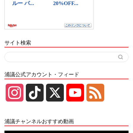
サイト検索
浦議公式アカウント・フィード
I
T
X
Y
F
n
i
o
e
浦議チャンネルおすすめ動画
s
k
u
e