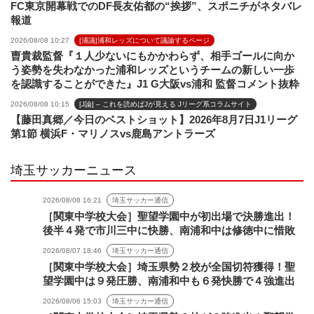
FC東京開幕戦でのDF長友佑都の“挨拶”、スポニチがネタバレ
報道
2026/08/08 10:27
[浦議]浦和レッズについて議論するページ
曺貴裁監督『１人少ないにもかかわらず、相手ゴールに向か
う姿勢を失わなかった浦和レッズというチームの新しい一歩
を認識することができた』J1 G大阪vs浦和 監督コメント抜粋
2026/08/08 10:15
[J論] – これを読めばJが見える Jリーグ系コラムサイト
【藤田真郷／今日のベストショット】2026年8月7日J1リーグ
第1節 横浜F・マリノスvs鹿島アントラーズ
埼玉サッカーニュース
2026/08/08 16:21
埼玉サッカー通信
［関東中学校大会］聖望学園中が初出場で決勝進出！
後半４発で市川三中に快勝、南浦和中は修徳中に惜敗
2026/08/07 18:46
埼玉サッカー通信
［関東中学校大会］埼玉県勢２校が全国切符獲得！聖
望学園中は９発圧勝、南浦和中も６発快勝で４強進出
2026/08/06 15:03
埼玉サッカー通信