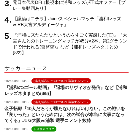
元日本代表DF山根視来に浦和レッズが正式オファー【プ
n
レー集動画あり】
【議論はコチラ】Juiceスペシャルマッチ「浦和レッズ
n
vsRB大宮アルディージャ」
『浦和に来たんだなというのをすごく実感した(笹)』『大
e
宮さんとのトレーニングマッチが45分×2本、第2グラウン
ドで行われる(曺監督)』など【浦和レッズネタまとめ
(8/2)】
l
サッカーニュース
2026/08/08 13:39
[浦議]浦和レッズについて議論するページ
『浦和の3ゴール動画』『退場のサヴィオが発信』など【浦和
レッズネタまとめ(8/8)】
2026/08/08 10:39
[浦議]浦和レッズについて議論するページ
金子拓郎『10人だろうが勝たなければいけない。この戦いを
『良かった』というためには、次の試合が本当に大事になっ
てくる』J1 G大阪vs浦和 選手コメント抜粋
2026/08/08 10:38
ドメサカブログ