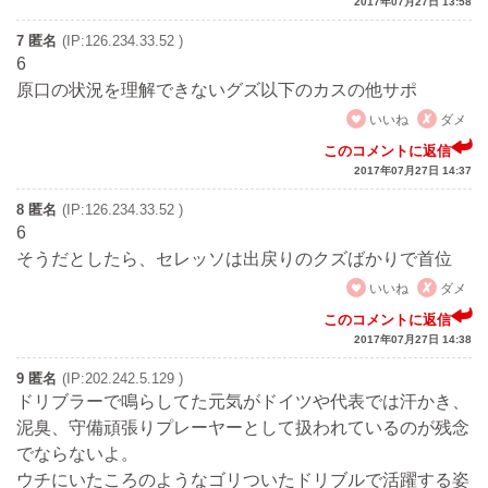
2017年07月27日 13:58
7 匿名
(IP:126.234.33.52 )
6
原口の状況を理解できないグズ以下のカスの他サポ
いいね
ダメ
このコメントに返信
2017年07月27日 14:37
8 匿名
(IP:126.234.33.52 )
6
そうだとしたら、セレッソは出戻りのクズばかりで首位
いいね
ダメ
このコメントに返信
2017年07月27日 14:38
9 匿名
(IP:202.242.5.129 )
ドリブラーで鳴らしてた元気がドイツや代表では汗かき、
泥臭、守備頑張りプレーヤーとして扱われているのが残念
でならないよ。
ウチにいたころのようなゴリついたドリブルで活躍する姿