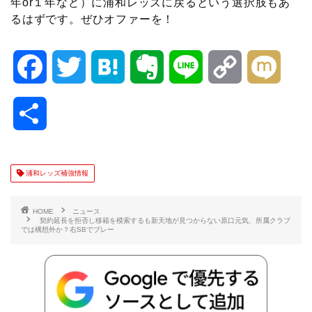
年or１年など）に浦和レッズに戻るという選択肢もあ
るはずです。ぜひオファーを！
F
T
H
E
L
C
M
a
w
a
v
i
o
i
共
c
i
t
e
n
p
x
有
e
t
e
r
e
y
i
浦和レッズ補強情報
b
t
n
n
L
HOME
ニュース
契約延長を拒否し移籍を模索するも新天地が見つからない原口元気、所属クラブ
では構想外か？右SBでプレー
o
e
a
o
i
o
r
t
n
k
e
k