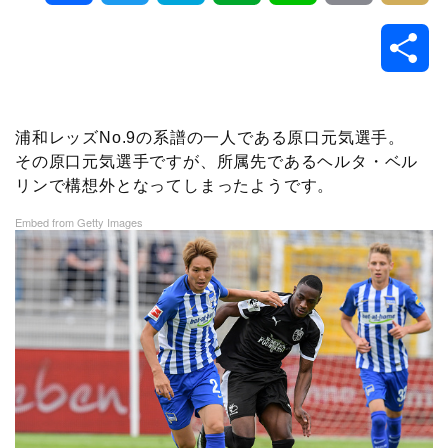
a
w
a
v
i
o
i
共
c
i
t
e
n
p
x
有
e
t
e
r
e
y
i
浦和レッズNo.9の系譜の一人である原口元気選手。
その原口元気選手ですが、所属先であるヘルタ・ベル
b
t
n
n
L
リンで構想外となってしまったようです。
o
e
a
o
i
Embed from Getty Images
o
r
t
n
k
e
k