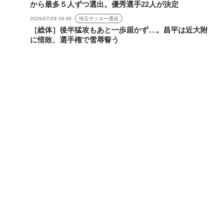
から最多５人ずつ選出。優秀選手22人が決定
2026/07/29 19:39
埼玉サッカー通信
［総体］後半猛攻もあと一歩届かず…。昌平は近大附
に惜敗、選手権で雪辱誓う