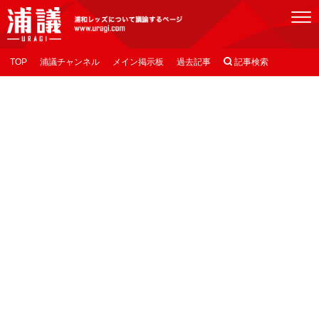
[浦議]浦和レッズについて議論するページ
TOP
浦議チャンネル
メイン掲示板
過去記事

記事検索