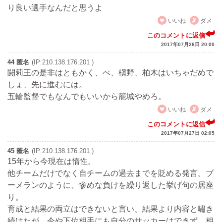
り良い選手なんだと思うよ
いいね
ダメ
このコメントに返信
2017年07月26日 20:00
44 匿名
(IP:210.138.176.201 )
闘莉王の是非はともかく、ぺ、槇野、柏木はいちゃだめで
しょ、先に進むには。
五輪監督でもなんでもいいから籠城やめろ。
いいね
ダメ
このコメントに返信
2017年07月27日 02:05
45 匿名
(IP:210.138.176.201 )
15年から今現在は惰性。
他チームだけでなく自チームの過去までを貶める発言。ブ
ーメランのように、惨めな負けを繰り返した挙げ句の居座
り。
育成と結果の両立はできないと言い、結果より内容と嘯き
続けたが、今や下位相手にも自分のサッカーはできず、相