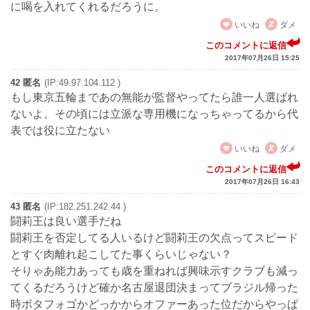
に喝を入れてくれるだろうに。
いいね
ダメ
このコメントに返信
2017年07月26日 15:25
42 匿名
(IP:49.97.104.112 )
もし東京五輪まであの無能が監督やってたら誰一人選ばれ
ないよ。その頃には立派な専用機になっちゃってるから代
表では役に立たない
いいね
ダメ
このコメントに返信
2017年07月26日 16:43
43 匿名
(IP:182.251.242.44 )
闘莉王は良い選手だね
闘莉王を否定してる人いるけど闘莉王の欠点ってスピード
とすぐ肉離れ起こしてた事くらいじゃない？
そりゃあ能力あっても歳を重ねれば興味示すクラブも減っ
てくるだろうけど確か名古屋退団決まってブラジル帰った
時ボタフォゴかどっかからオファーあった位だからやっぱ