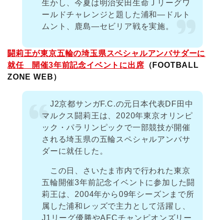
生かし、今夏は明治安田生命Ｊリーグワ
ールドチャレンジと題した浦和―ドルト
ムント、鹿島―セビリア戦を実施。
闘莉王が東京五輪の埼玉県スペシャルアンバサダーに
就任 開催3年前記念イベントに出席
（FOOTBALL
ZONE WEB）
J2京都サンガF.C.の元日本代表DF田中
マルクス闘莉王は、2020年東京オリンピ
ック・パラリンピックで一部競技が開催
される埼玉県の五輪スペシャルアンバサ
ダーに就任した。
この日、さいたま市内で行われた東京
五輪開催3年前記念イベントに参加した闘
莉王は、2004年から09年シーズンまで所
属した浦和レッズで主力として活躍し、
J1リーグ優勝やAFCチャンピオンズリー