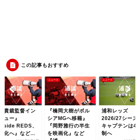
この記事もおすすめ
ース
ニュース
ニュース
曺貴裁監督イン
『橋岡大樹がボル
浦和レッズ
ビュー』
シアMGへ移籍』
2026/27シーズ
Inside REDS、
『岡野雅行の半生
キャプテンは4
料化へ』など...
を映画化』など
制へ