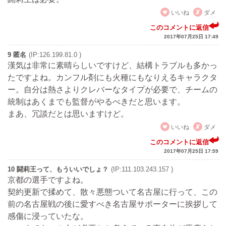
いいね
ダメ
このコメントに返信
2017年07月25日 17:49
9 匿名
(IP:126.199.81.0 )
漢気は非常に素晴らしいですけど、結構トラブルも多かっ
たですよね。カンフル剤にも火種にもなりえるキャラクタ
ー。自分は熱さよりクレバーなタイプが必要で、チームの
統制はあくまでも監督がやるべきだと思います。
まあ、冗談だとは思いますけど。
いいね
ダメ
このコメントに返信
2017年07月25日 17:59
10 闘莉王って、もういいでしょ？
(IP:111.103.243.157 )
京都の選手ですよね。
契約更新で揉めて、散々悪態ついて名古屋に行って、この
前の名古屋戦の後に愛すべき名古屋サポーターに挨拶して
感傷に浸っていたな。