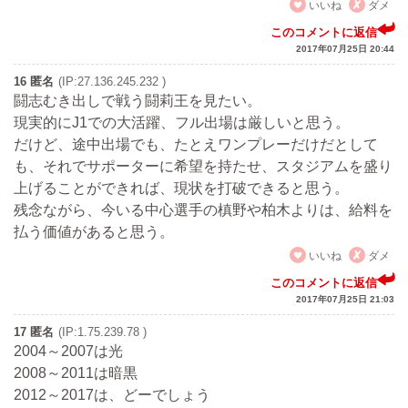
いいね
ダメ
このコメントに返信
2017年07月25日 20:44
16 匿名
(IP:27.136.245.232 )
闘志むき出しで戦う闘莉王を見たい。
現実的にJ1での大活躍、フル出場は厳しいと思う。
だけど、途中出場でも、たとえワンプレーだけだとして
も、それでサポーターに希望を持たせ、スタジアムを盛り
上げることができれば、現状を打破できると思う。
残念ながら、今いる中心選手の槙野や柏木よりは、給料を
払う価値があると思う。
いいね
ダメ
このコメントに返信
2017年07月25日 21:03
17 匿名
(IP:1.75.239.78 )
2004～2007は光
2008～2011は暗黒
2012～2017は、どーでしょう