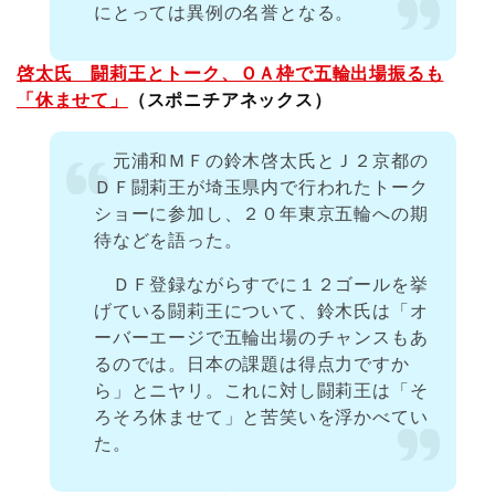
にとっては異例の名誉となる。
啓太氏 闘莉王とトーク、ＯＡ枠で五輪出場振るも
「休ませて」
（スポニチアネックス）
元浦和ＭＦの鈴木啓太氏とＪ２京都の
ＤＦ闘莉王が埼玉県内で行われたトーク
ショーに参加し、２０年東京五輪への期
待などを語った。
ＤＦ登録ながらすでに１２ゴールを挙
げている闘莉王について、鈴木氏は「オ
ーバーエージで五輪出場のチャンスもあ
るのでは。日本の課題は得点力ですか
ら」とニヤリ。これに対し闘莉王は「そ
ろそろ休ませて」と苦笑いを浮かべてい
た。