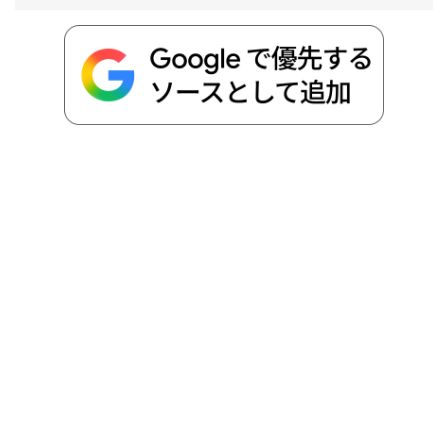
o
r
t
n
k
e
k