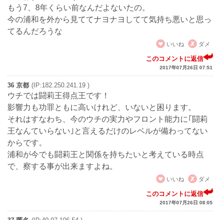
もう7、8年くらい前なんだよないたの。
今の浦和を外から見ててナヨナヨしてて気持ち悪いと思っ
てるんだろうな
いいね
ダメ
このコメントに返信
2017年07月26日 07:51
36 京都
(IP:182.250.241.19 )
ウチでは闘莉王得点王です！
影響力も功罪ともに高いけれど、いないと困ります。
それはすなわち、今のウチの実力やフロント能力に｢闘莉
王なんていらない｣と言えるだけのレベルが備わってない
からです。
浦和が今でも闘莉王と関係を持ちたいと考えている時点
で、察する事が出来ますよね。
いいね
ダメ
このコメントに返信
2017年07月26日 08:05