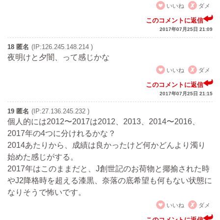
いいね
ダメ
このコメントに返信
2017年07月25日 21:09
18 匿名
(IP:126.245.148.214 )
夜明けと夕闇、って感じかな
いいね
ダメ
このコメントに返信
2017年07月25日 21:15
19 匿名
(IP:27.136.245.232 )
個人的には2012〜2017は2012、2013、2014〜2016、
2017年の4つに分けれるかな？
2014あたりから、成績は良かったけど何かどんより濁り
始めた感じがする。
2017年はこのままだと、J創世記のお荷物と揶揄された時
やJ2降格時を超える漆黒、奈落の底希望も何もない状態に
なりそうで怖いです。
いいね
ダメ
このコメントに返信