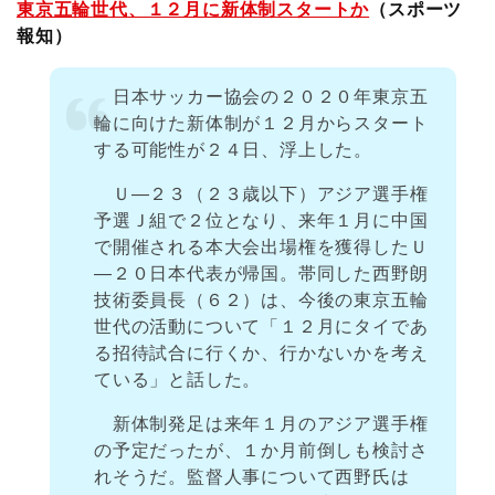
東京五輪世代、１２月に新体制スタートか
（スポーツ
報知）
日本サッカー協会の２０２０年東京五
輪に向けた新体制が１２月からスタート
する可能性が２４日、浮上した。
Ｕ―２３（２３歳以下）アジア選手権
予選Ｊ組で２位となり、来年１月に中国
で開催される本大会出場権を獲得したＵ
―２０日本代表が帰国。帯同した西野朗
技術委員長（６２）は、今後の東京五輪
世代の活動について「１２月にタイであ
る招待試合に行くか、行かないかを考え
ている」と話した。
新体制発足は来年１月のアジア選手権
の予定だったが、１か月前倒しも検討さ
れそうだ。監督人事について西野氏は