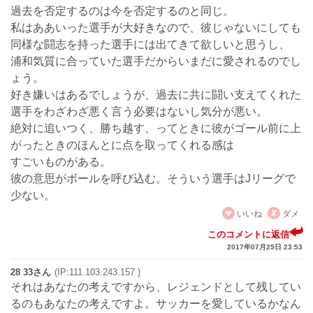
過去を否定するのは今を否定するのと同じ。
私はああいった選手が大好きなので、彼じゃないにしても
同様な闘志を持った選手には出てきて欲しいと思うし、
浦和気質に合っていた選手だからいまだに愛されるのでし
ょう。
好き嫌いはあるでしょうが、過去に共に闘い支えてくれた
選手をわざわざ悪く言う必要はないし気分が悪い。
絶対に追いつく、勝ち越す、ってときに彼がゴール前に上
がったときのほんとに点を取ってくれる感は
すごいものがある。
彼の意思がボールを呼び込む。そういう選手はJリーグで
少ない。
いいね
ダメ
このコメントに返信
2017年07月25日 23:53
28 33さん
(IP:111.103.243.157 )
それはあなたの考えですから、レジェンドとして残してい
るのもあなたの考えですよ。サッカーを愛しているかなん