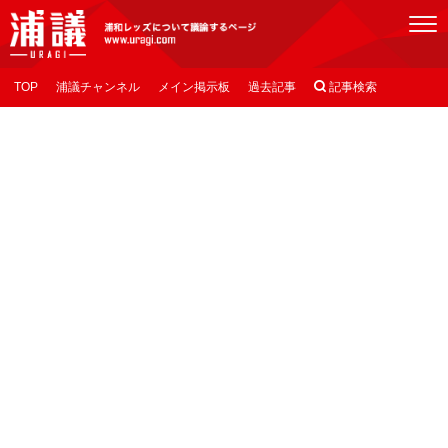
[浦議]浦和レッズについて議論するページ
TOP
浦議チャンネル
メイン掲示板
過去記事

記事検索