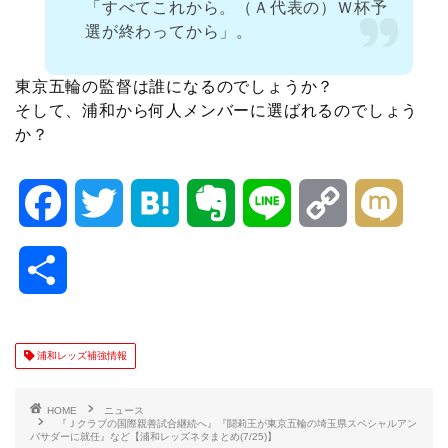
「すべてこれから。（Ａ代表の）Ｗ杯予
選が終わってから」。
東京五輪の監督は誰になるのでしょうか？
そして、浦和から何人メンバーに選ばれるのでしょう
か？
F
T
H
E
L
C
M
a
w
a
v
i
o
i
共
c
i
t
e
n
p
x
有
e
t
e
r
e
y
i
浦和レッズ補強情報
b
t
n
n
L
HOME
ニュース
『Ｊクラブの国際親善試合継続へ』『闘莉王が東京五輪の埼玉県スペシャルアン
バサダーに就任』など【浦和レッズネタまとめ(7/25)】
o
e
a
o
i