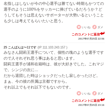
名指しはしないが今の中心選手は勝てない時期もかつての
選手のように100%をサッカーに捧げているだろうか？ど
うしてもそうは思えないサポーターが大勢いるということ
も少しは考えてもらいたいと思う。
いいね
ダメ
このコメントに返信
2017年07月25日 22:56
25 こんばんは〜11です
(IP:111.103.243.157 )
みなさん闘莉王選手について、個性の塊のような選手です
ので人それぞれ思う事はあると思います。
闘莉王選手が浦和在籍時は、彼が大好きでした。これマジ
で。シンジの次に…
だから退団した時はショックだったし寂しかったけど。
まぁ、今の彼の所属は京都ですから。
それ以上でもそれ以下でもないのです。
いいね
ダメ
このコメントに返信
2017年07月25日 23:16