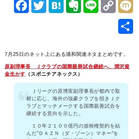
F
T
H
E
L
C
M
a
w
a
v
i
o
i
共
c
i
t
e
n
p
x
有
e
t
e
r
e
y
i
7月25日のネット上にある浦和関連ネタまとめです。
b
t
n
n
L
原副理事長 Ｊクラブの国際親善試合継続へ、潤沢資
金生かす
（スポニチアネックス）
o
e
a
o
i
Ｊリーグの原博実副理事長が都内で取
o
r
t
n
材に応じ、海外の強豪クラブを招きＪク
ラブとマッチメークする国際親善試合を
k
e
k
継続する意向を示した。
１０年２１００億円の放映権契約を結
んだ”ＤＡＺＮ（ダ・ゾーン）マネー”を