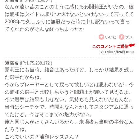
37 匿名
(IP:49.97.106.54 )
なんか遠い昔のことのように感じるわ闘莉王がいたの。彼
は浦和はタイトル取りつづけないといけないって言ってて
2008年で久しぶりに無冠だった時に申し訳ないって言っ
てくれたのがそんな経っちまったか
いいね
ダメ
このコメントに返信
2017年07月26日 09:05
38 匿名
(IP:1.75.238.172 )
闘莉王にも当時、雑音はあったけど、しっかり結果を残し
た選手だからね。
今からプレーヤーとして戻って欲しいとは思わないが、今
の浦和の選手と比較しちゃうと闘莉王が輝いて見えるよ。
今の選手は結果も出せない。気持ちも見えないだもんな。
当時はシーチケで、時間もなんとかしてスタジアムに通っ
てたけど。今はそこまでの魅力がない。
俺と同じ人がたくさんいるから、来場者も当時の半分なん
だろうね。
これでいいの？浦和レッズさん？