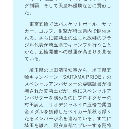
グ制覇、そして天皇杯優勝などに貢献し
た。
東京五輪ではバスケットボール、サッ
カー、ゴルフ、射撃が埼玉県内で開催さ
れる。さらに闘莉王の生まれ故郷のブラ
ジル代表が埼玉県でキャンプを行うこと
から、五輪開催への機運が高まりを見せ
ている。
埼玉県の上田清司知事から、埼玉県五
輪キャンペーン「SAITAMA PRIDE」の
スペシャルアンバサダーの委嘱証書が授
与された闘莉王だが、他にスペシャルア
ンバサダーを務めるのはプロボクサーの
村田諒太、リオデジャネイロ五輪で柔道
金メダルを獲得したベイカー茉秋ら錚々
たるメンバーが名を連ねている。すでに
埼玉を離れ、現在京都でプレーする闘将