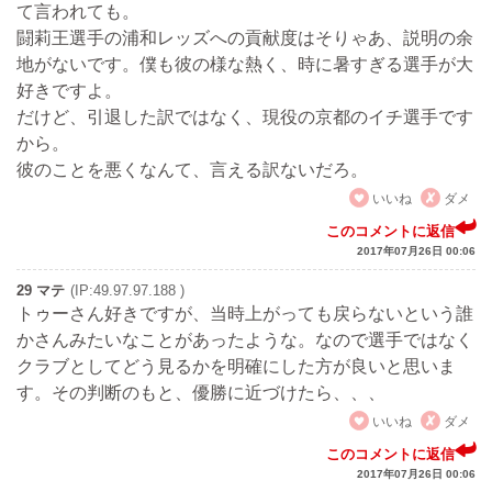
て言われても。
闘莉王選手の浦和レッズへの貢献度はそりゃあ、説明の余
地がないです。僕も彼の様な熱く、時に暑すぎる選手が大
好きですよ。
だけど、引退した訳ではなく、現役の京都のイチ選手です
から。
彼のことを悪くなんて、言える訳ないだろ。
いいね
ダメ
このコメントに返信
2017年07月26日 00:06
29 マテ
(IP:49.97.97.188 )
トゥーさん好きですが、当時上がっても戻らないという誰
かさんみたいなことがあったような。なので選手ではなく
クラブとしてどう見るかを明確にした方が良いと思いま
す。その判断のもと、優勝に近づけたら、、、
いいね
ダメ
このコメントに返信
2017年07月26日 00:06