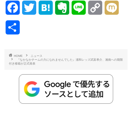
F
T
H
E
L
C
M
a
w
a
v
i
o
i
共
c
i
t
e
n
p
x
有
e
t
e
r
e
y
i
HOME
ニュース
『なかなかチームの力になれませんでした』浦和レッズ武富孝介、湘南への期限
b
t
n
n
L
付き移籍が正式発表
o
e
a
o
i
o
r
t
n
k
e
k