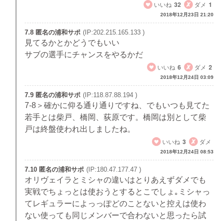
いいね
32
ダメ
1
2018年12月23日 21:20
7.8 匿名の浦和サポ
(IP:202.215.165.133 )
見てるかとかどうでもいい
サブの選手にチャンスをやるかだ
いいね
6
ダメ
2
2018年12月24日 03:09
7.9 匿名の浦和サポ
(IP:118.87.88.194 )
7-8＞確かに仰る通り通りですね、でもいつも見てた
若手とは柴戸、橋岡、荻原です。橋岡は別として柴
戸は終盤使われ出しましたね。
いいね
3
ダメ
2018年12月24日 08:53
7.10 匿名の浦和サポ
(IP:180.47.177.47 )
オリヴェイラとミシャの違いはとりあえずダメでも
実戦でちょっとは使おうとするとこでしょ｡ミシャっ
てレギュラーによっっぽどのことないと控えは使わ
ない使っても同じメンバーで合わないと思ったら試