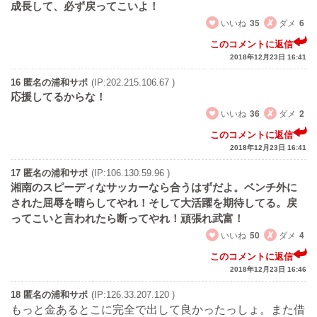
成長して、必ず戻ってこいよ！
いいね
35
ダメ
6
このコメントに返信
2018年12月23日 16:41
16 匿名の浦和サポ
(IP:202.215.106.67 )
応援してるからな！
いいね
36
ダメ
2
このコメントに返信
2018年12月23日 16:41
17 匿名の浦和サポ
(IP:106.130.59.96 )
湘南のスピーディなサッカーなら合うはずだよ。ベンチ外に
された屈辱を晴らしてやれ！そして大活躍を期待してる。戻
ってこいと言われたら断ってやれ！頑張れ武富！
いいね
50
ダメ
4
このコメントに返信
2018年12月23日 16:46
18 匿名の浦和サポ
(IP:126.33.207.120 )
もっと金あるとこに完全で出して良かったっしょ。また借