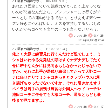
7.1 匿名の浦和サポ
(IP:106.130.59.96 )
あれだけ固定していて組織力がまったく上がってな
いのが問題なんだよな。プレッシャーには行くがチ
ームとしての連動がまるでない。とりあえず来シー
ズン好きにやればいい。オズを支持してるサポも多
いんだからコケても文句の一つも言わないだろう。
いいね
20
ダメ
26
2018年12月23日 17:02
7.2 匿名の浦和サポ
(IP:118.87.88.194 )
俺よく大原に練習見に行くんだけど逆でしょう、ミ
シャはいわゆる先発組の頭はすぐナデナデしてたく
せに若手なんかには見向きもしなかったじゃないで
すか、それに若手が居残り練習してたって天野コー
チに任せきりでミシャはさっさとクラブハウスに引
き揚げちゃったでないですか、それに引きかえオリ
ベイラは若手の居残り練習は外国人ヘッドコーチや
池田コーチに任せても大槻コーチ、通訳ともども最
後まで見てますよ。
いいね
86
ダメ
17