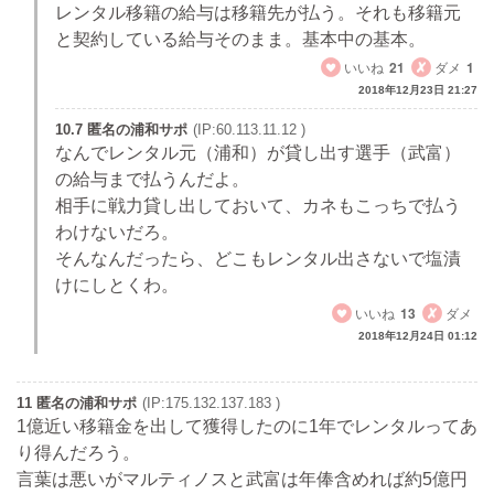
レンタル移籍の給与は移籍先が払う。それも移籍元
と契約している給与そのまま。基本中の基本。
いいね
21
ダメ
1
2018年12月23日 21:27
10.7 匿名の浦和サポ
(IP:60.113.11.12 )
なんでレンタル元（浦和）が貸し出す選手（武富）
の給与まで払うんだよ。
相手に戦力貸し出しておいて、カネもこっちで払う
わけないだろ。
そんなんだったら、どこもレンタル出さないで塩漬
けにしとくわ。
いいね
13
ダメ
2018年12月24日 01:12
11 匿名の浦和サポ
(IP:175.132.137.183 )
1億近い移籍金を出して獲得したのに1年でレンタルってあ
り得んだろう。
言葉は悪いがマルティノスと武富は年俸含めれば約5億円