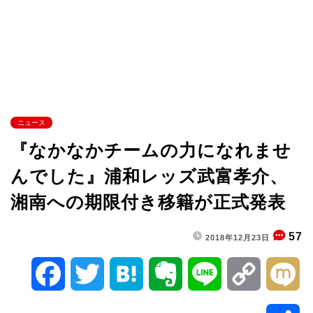
ニュース
『なかなかチームの力になれませ
んでした』浦和レッズ武富孝介、
湘南への期限付き移籍が正式発表
57
2018年12月23日
F
T
H
E
L
C
M
a
w
a
v
i
o
i