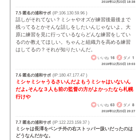
2018年12月23日 18:38
7.5 匿名の浦和サポ
(IP:106.130.59.96 )
話しがそれてない？ミシャやオズが練習後最後まで
残ってるとかそんな話しをしたいんじゃないよ。大
原に練習を見に行っているならどんな練習をしてい
るのか教えてほしい。ちゃんと組織力を高める練習
はしてるの？それが知りたいんだ。
いいね
16
ダメ
1
2018年12月23日 19:03
7.6 匿名の浦和サポ
(IP:180.47.177.47 )
ミシャミシャうるさいんだよもうミシャはいないん
だよ｡そんな３人も前の監督の方がよかったなら札幌
行けや
いいね
63
ダメ
8
2018年12月23日 20:27
7.7 匿名の浦和サポ
(IP:122.223.159.37 )
ミシャは長澤をベンチ外の右ストッパー扱いだったのは
どうなんだかな。