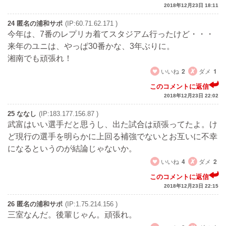
2018年12月23日 18:11
24 匿名の浦和サポ
(IP:60.71.62.171 )
今年は、7番のレプリカ着てスタジアム行ったけど・・・
来年のユニは、やっぱ30番かな、3年ぶりに。
湘南でも頑張れ！
いいね
2
ダメ
1
このコメントに返信
2018年12月23日 22:02
25 ななし
(IP:183.177.156.87 )
武富はいい選手だと思うし、出た試合は頑張ってたよ。け
ど現行の選手を明らかに上回る補強でないとお互いに不幸
になるというのが結論じゃないか。
いいね
4
ダメ
2
このコメントに返信
2018年12月23日 22:15
26 匿名の浦和サポ
(IP:1.75.214.156 )
三室なんだ。後輩じゃん。頑張れ。