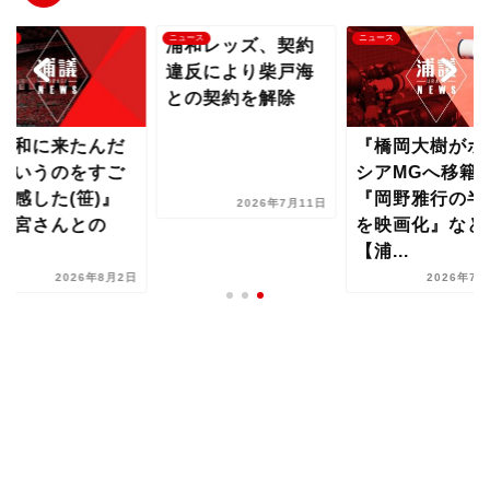
ース
ニュース
ニュース
浦和レッズ、契約
違反により柴戸海
との契約を解除
浦和に来たんだ
『橋岡大樹がボ
というのをすご
シアMGへ移籍
実感した(笹)』
『岡野雅行の半
2026年7月11日
大宮さんとの
を映画化』など
..
【浦...
2026年8月2日
2026年7月