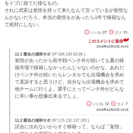
をドブに捨てた様なもの。
それに武富は覚悟を持って来たなんて言っているが覚悟な
んかないだろう。本当の覚悟をがあったら1年で移籍なん
て絶対にしない。
いいね
27
ダメ
31
このコメントに返信
2018年12月23日 16:03
11.1 匿名の浦和サポ
(IP:106.130.59.96 )
覚悟があったから前半戦ベンチ外が続いても夏の移
籍市場で移籍しなかったんじゃないのかな。あれだ
けベンチ外が続いたらレンタルでも出場機会を求め
て直訴すると思うけど。自分なら出場機会を求めて
他チームに行くよ。選手にとってベンチ外がどんな
に辛い事か想像出来るでしょ。
いいね
12
ダメ
7
2018年12月23日 19:16
11.2 匿名の浦和サポ
(IP:175.132.137.183 )
試合に出れないからすぐ移籍って、ならば「覚悟」