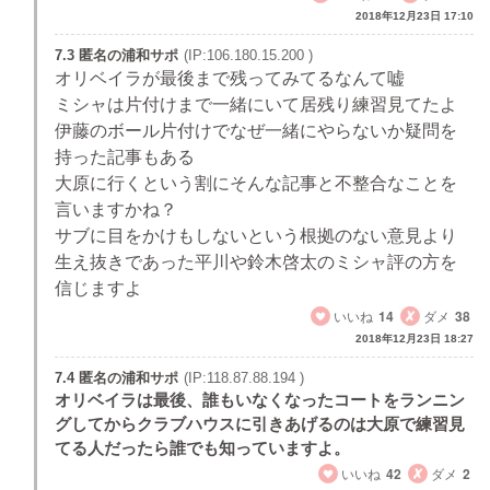
2018年12月23日 17:10
7.3 匿名の浦和サポ
(IP:106.180.15.200 )
オリベイラが最後まで残ってみてるなんて嘘
ミシャは片付けまで一緒にいて居残り練習見てたよ
伊藤のボール片付けでなぜ一緒にやらないか疑問を
持った記事もある
大原に行くという割にそんな記事と不整合なことを
言いますかね？
サブに目をかけもしないという根拠のない意見より
生え抜きであった平川や鈴木啓太のミシャ評の方を
信じますよ
いいね
14
ダメ
38
2018年12月23日 18:27
7.4 匿名の浦和サポ
(IP:118.87.88.194 )
オリベイラは最後、誰もいなくなったコートをランニン
グしてからクラブハウスに引きあげるのは大原で練習見
てる人だったら誰でも知っていますよ。
いいね
42
ダメ
2