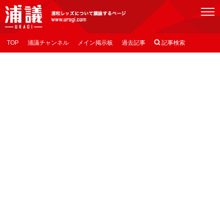
[浦議]浦和レッズについて議論するページ
TOP
浦議チャンネル
メイン掲示板
過去記事

記事検索