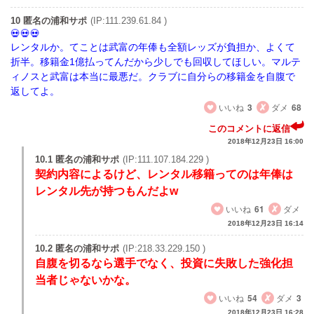
10 匿名の浦和サポ
(IP:111.239.61.84 )
レンタルか。てことは武富の年俸も全額レッズが負担か、よくて
折半。移籍金1億払ってんだから少しでも回収してほしい。マルテ
ィノスと武富は本当に最悪だ。クラブに自分らの移籍金を自腹で
返してよ。
いいね
3
ダメ
68
このコメントに返信
2018年12月23日 16:00
10.1 匿名の浦和サポ
(IP:111.107.184.229 )
契約内容によるけど、レンタル移籍ってのは年俸は
レンタル先が持つもんだよw
いいね
61
ダメ
2018年12月23日 16:14
10.2 匿名の浦和サポ
(IP:218.33.229.150 )
自腹を切るなら選手でなく、投資に失敗した強化担
当者じゃないかな。
いいね
54
ダメ
3
2018年12月23日 16:28