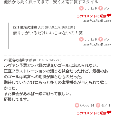
他所から高く買ってきて、安く湘南に貸すスタイル
いいね
9
ダメ
このコメントに返信
2018年12月23日 18:05
22.1 匿名の浦和サポ
(IP:59.137.160.110 )
借り手がいるだけいいじゃないの！笑
いいね
6
ダメ
2018年12月23日 22:07
23 匿名の浦和サポ
(IP:114.69.145.27 )
ルヴァン予選ガンバ戦の泥臭いゴールは忘れられない。
正直フラストレーションの溜まる試合だったけど、最後のあ
のゴールは武富への期待が膨らむものだった。
期待していただけにもっと多くの出場機会が与えられて欲し
かった。
また機会があれば一緒に戦って欲しい。
応援してます。
いいね
34
ダメ
1
このコメントに返信