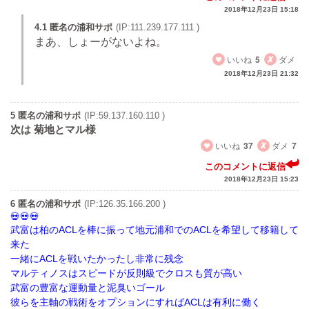
2018年12月23日 15:18
4.1 匿名の浦和サポ
(IP:111.239.177.111 )
まあ、しょーがないよね。
いいね
5
ダメ
2018年12月23日 21:32
5 匿名の浦和サポ
(IP:59.137.160.110 )
次は 菊地とマル様
いいね
37
ダメ
7
このコメントに返信
2018年12月23日 15:23
6 匿名の浦和サポ
(IP:126.35.166.200 )
武富は柏のACLを棒に振って地元浦和でのACLを希望して移籍して
来た
一緒にACLを戦いたかったし非常に残念
マルティノスはスピードが反則級でクロスも質が高い
武富の豊富な運動量と泥臭いゴール
彼らを主軸の戦術をオプションにすればACLは有利に働く