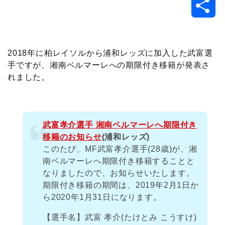
共
c
i
t
e
n
p
x
有
e
t
e
r
e
y
i
2018年に柏レイソルから浦和レッズに加入した武富選
手ですが、湘南ベルマーレへの期限付き移籍が発表さ
b
t
n
n
L
れました。
o
e
a
o
i
o
r
t
n
武富孝介選手 湘南ベルマーレへ期限付き
移籍のお知らせ
(浦和レッズ)
k
e
k
このたび、MF武富孝介選手(28歳)が、湘
南ベルマーレへ期限付き移籍することと
なりましたので、お知らせいたします。
期限付き移籍の期間は、2019年2月1日か
ら2020年1月31日になります。
【選手名】武富 孝介(たけとみ こうすけ)