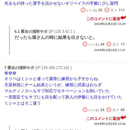
光るもの持った選手を活かせないオリベイラの手腕に少し疑問
いいね
25
ダメ
111
このコメントに返信
2018年12月23日 15:29
6.1 匿名の浦和サポ
(IP:126.3.42.1 )
だったら堀さんの時に結果を出さないと。
いいね
44
ダメ
17
2018年12月23日 17:27
7 匿名の浦和サポ
(IP:126.204.172.142 )
オリベはミシャと違って露骨に練習から干すからね
天皇杯前にチーム結束というが、練習に武富はおらず
マルティノスへもサブ対応でモチベーションを削いでいた
一見固定でもサブにも目を配って新人の伊藤にも目をかけていた
ミシャとはそこ違う
いいね
24
ダメ
65
このコメントに返信
2018年12月23日 15:46