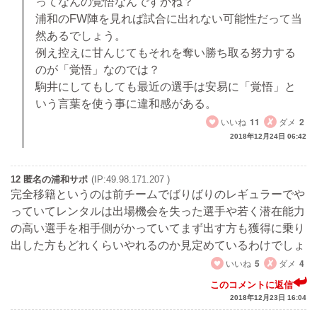
ってなんの覚悟なんですかね？
浦和のFW陣を見れば試合に出れない可能性だって当
然あるでしょう。
例え控えに甘んじてもそれを奪い勝ち取る努力する
のが「覚悟」なのでは？
駒井にしてもしても最近の選手は安易に「覚悟」と
いう言葉を使う事に違和感がある。
いいね
11
ダメ
2
2018年12月24日 06:42
12 匿名の浦和サポ
(IP:49.98.171.207 )
完全移籍というのは前チームでばりばりのレギュラーでや
っていてレンタルは出場機会を失った選手や若く潜在能力
の高い選手を相手側がかっていてまず出す方も獲得に乗り
出した方もどれくらいやれるのか見定めているわけでしょ
いいね
5
ダメ
4
このコメントに返信
2018年12月23日 16:04