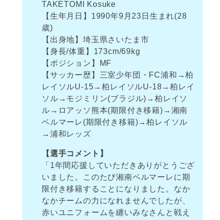
TAKETOMI Kosuke
【生年月日】1990年9月23日生まれ(28
歳)
【出身地】埼玉県さいたま市
【身長/体重】173cm/69kg
【ポジション】MF
【サッカー歴】三室少年団・FC浦和→柏
レイソルU-15→柏レイソルU-18→柏レイ
ソル→モジミリン(ブラジル)→柏レイソ
ル→ロアッソ熊本(期限付き移籍)→湘南
ベルマーレ(期限付き移籍)→柏レイソル
→浦和レッズ
【選手コメント】
「1年間応援していただきありがとうござ
いました。このたび湘南ベルマーレに期
限付き移籍することになりました。なか
なかチームの力になれませんでしたが、
赤いユニフォームを纏いみなさんと戦え