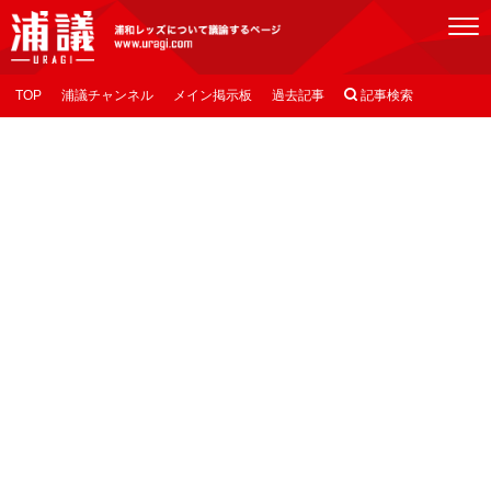
[浦議]浦和レッズについて議論するページ
TOP
浦議チャンネル
メイン掲示板
過去記事

記事検索