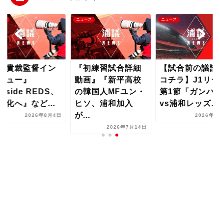
ース
ニュース
ニュース
曺貴裁監督イン
『初練習試合詳細
【試合前の議論
ビュー』
動画』『新平高校
コチラ】J1リー
Inside REDS、
の韓国人MFユン・
第1節「ガンバ
料化へ』など...
ヒソ、浦和加入
vs浦和レッズ...
が...
2026年8月4日
2026年8
2026年7月14日