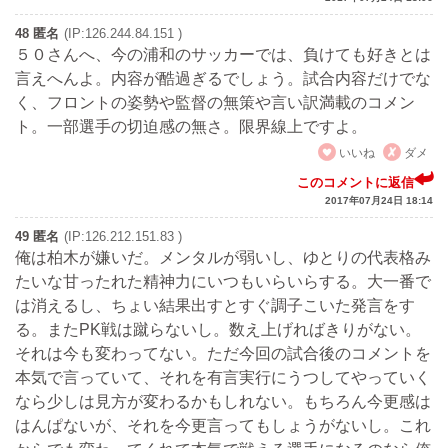
48 匿名
(IP:126.244.84.151 )
５０さんへ、今の浦和のサッカーでは、負けても好きとは
言えへんよ。内容が酷過ぎるでしょう。試合内容だけでな
く、フロントの姿勢や監督の無策や言い訳満載のコメン
ト。一部選手の切迫感の無さ。限界線上ですよ。
いいね
ダメ
このコメントに返信
2017年07月24日 18:14
49 匿名
(IP:126.212.151.83 )
俺は柏木が嫌いだ。メンタルが弱いし、ゆとりの代表格み
たいな甘ったれた精神力にいつもいらいらする。大一番で
は消えるし、ちょい結果出すとすぐ調子こいた発言をす
る。またPK戦は蹴らないし。数え上げればきりがない。
それは今も変わってない。ただ今回の試合後のコメントを
本気で言っていて、それを有言実行にうつしてやっていく
なら少しは見方が変わるかもしれない。もちろん今更感は
はんぱないが、それを今更言ってもしょうがないし。これ