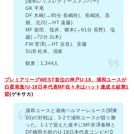
[浦和レッズレディースメンバー]
GK 平尾
DF 木崎(→85分 長嶋玲)、長嶋洸、高
畑、北川(→HT 遠藤)
MF 柴田、筏井、猶本(→61分 長野)、塩
越(→72分 白木)
FW 菅澤(→HT 吉良)、安藤
SUB 松本、清家
観衆：1,344人
プレミアリーグWEST首位の神戸U-18、浦和ユースが
白星発進!U-18日本代表MF佐々木はハット達成:E組第1
節
(ゲキサカ)
浦和ユースと湘南ベルマーレユース(関東
10)の対戦は、3-2で浦和ユースが競り勝
った。1-1で迎えた後半にMF井澤春輝と
DF橋岡大樹のU-18日本代表コンビが立