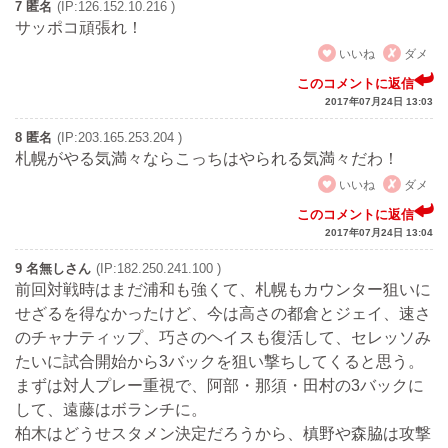
7 匿名
(IP:126.152.10.216 )
サッポコ頑張れ！
いいね
ダメ
このコメントに返信
2017年07月24日 13:03
8 匿名
(IP:203.165.253.204 )
札幌がやる気満々ならこっちはやられる気満々だわ！
いいね
ダメ
このコメントに返信
2017年07月24日 13:04
9 名無しさん
(IP:182.250.241.100 )
前回対戦時はまだ浦和も強くて、札幌もカウンター狙いに
せざるを得なかったけど、今は高さの都倉とジェイ、速さ
のチャナティップ、巧さのヘイスも復活して、セレッソみ
たいに試合開始から3バックを狙い撃ちしてくると思う。
まずは対人プレー重視で、阿部・那須・田村の3バックに
して、遠藤はボランチに。
柏木はどうせスタメン決定だろうから、槙野や森脇は攻撃