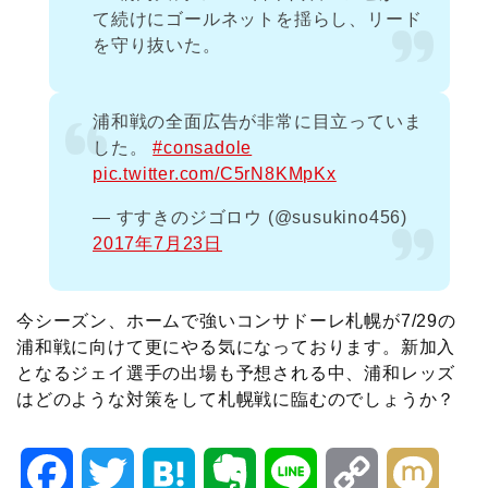
て続けにゴールネットを揺らし、リード
を守り抜いた。
浦和戦の全面広告が非常に目立っていま
した。
#consadole
pic.twitter.com/C5rN8KMpKx
— すすきのジゴロウ (@susukino456)
2017年7月23日
今シーズン、ホームで強いコンサドーレ札幌が7/29の
浦和戦に向けて更にやる気になっております。新加入
となるジェイ選手の出場も予想される中、浦和レッズ
はどのような対策をして札幌戦に臨むのでしょうか？
F
T
H
E
L
C
M