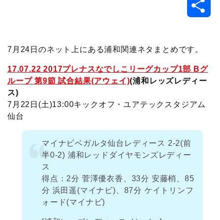
共
c
i
t
e
n
p
x
有
e
t
e
r
e
y
i
7月24日のネット上にある浦和関連ネタまとめです。
b
t
n
n
L
17.07.22 2017プレナスなでしこリーグカップ1部 Bグ
ループ 第9節 試合結果(アウェイ)
(浦和レッズレディー
o
e
a
o
i
ス)
7月22日(土)13:00キックオフ・ユアテックスタジアム
o
r
t
n
仙台
k
e
k
マイナビベガルタ仙台レディース 2-2(前
半0-2) 浦和レッドダイヤモンズレディー
ス
得点：2分 菅澤優衣香、33分 安藤梢、85
分 浜田遥(マイナビ)、87分 ケイトリンフ
ォード(マイナビ)