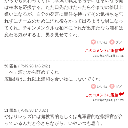
からでも変わってくれて本気で戦える選手になるのなら俺
は柏木を応援する。ただ口先だけだったら今までの倍以上
嫌いになるが。自分の発言に責任を持ってその気持ちを忘
れずにチームのために汚れ役をかって出るような男になっ
てくれ。チキンメンタルな柏木にそれが出来たなら浦和は
変わる気がするよ。男を見せてくれ。
いいね
ダメ
このコメントに返信
2017年07月24日 18:16
50 匿名
(IP:49.98.146.242 )
「ぺ」頼むから辞めてくれ
広島組はこれ以上浦和を食い物にしないでくれ
いいね
ダメ
このコメントに返信
2017年07月24日 18:29
51 匿名
(IP:49.98.148.82 )
やはりレッズには鬼教官的もしくは鬼軍曹的な指揮官が合
っているんだと今さらながら、いやいつも思う。