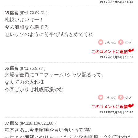
2017年07月24日 16:49
35 匿名
(IP:1.79.89.61 )
札幌いけいけー！
今の浦和なら勝てる
セレッソのように前半で試合きめてくれ
いいね
ダメ
このコメントに返信
2017年07月24日 17:06
36 匿名
(IP:1.75.9.77 )
来場者全員にユニフォームTシャツ配るって。
なんて力の入れ様
今回ばかりは札幌応援やな
いいね
ダメ
このコメントに返信
2017年07月24日 17:17
37 匿名
(IP:119.106.92.180 )
柏木さあ…今更喧嘩や言い合いって(笑)
去年とか阿部とやりあってたり今季も関根に文句言われた