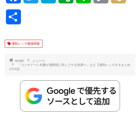
a
w
a
v
i
o
i
共
c
i
t
e
n
p
x
有
e
t
e
r
e
y
i
浦和レッズ補強情報
b
t
n
n
L
HOME
ニュース
『コンサドーレ札幌が浦和戦に対してやる気満々』など【浦和レッズネタまとめ
(7/24)】
o
e
a
o
i
o
r
t
n
k
e
k