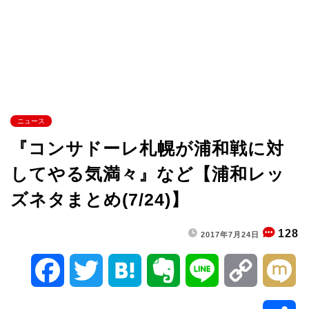
ニュース
『コンサドーレ札幌が浦和戦に対
してやる気満々』など【浦和レッ
ズネタまとめ(7/24)】
128
2017年7月24日
F
T
H
E
L
C
M
a
w
a
v
i
o
i