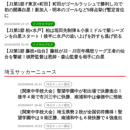
【J1第1節 F東京×町田】町田がゴールラッシュで勝利しJ1で
初の開幕白星！新加入・明本のゴールなど5得点挙げ暫定首位
に
2026/08/08 21:15
ドメサカブログ
【J1第1節 柏×水戸】柏は垣田先制弾＆小泉ミドルで新シーズ
ンを白星スタート！後半に水戸の追い上げを許すも逃げ切る
2026/08/08 20:55
ドメサカブログ
【J2第1節 藤枝×仙台】藤枝がJ2・J3百年構想リーグ王者の仙
台を撃破！槙野監督は恩師・森山監督を相手に白星
埼玉サッカーニュース
2026/08/08 16:21
埼玉サッカー通信
［関東中学校大会］聖望学園中が初出場で決勝進出！
後半４発で市川三中に快勝、南浦和中は修徳中に惜敗
2026/08/07 18:46
埼玉サッカー通信
［関東中学校大会］埼玉県勢２校が全国切符獲得！聖
望学園中は９発圧勝、南浦和中も６発快勝で４強進出
2026/08/06 15:03
埼玉サッカー通信