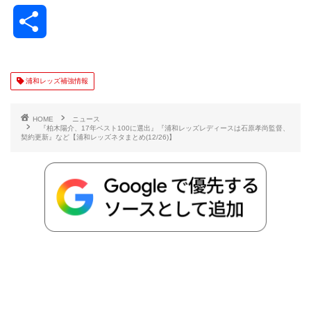
a
w
a
v
i
o
i
共
c
i
t
e
n
p
x
有
e
t
e
r
e
y
i
浦和レッズ補強情報
b
t
n
n
L
HOME
ニュース
『柏木陽介、17年ベスト100に選出』『浦和レッズレディースは石原孝尚監督、
契約更新』など【浦和レッズネタまとめ(12/26)】
o
e
a
o
i
o
r
t
n
k
e
k