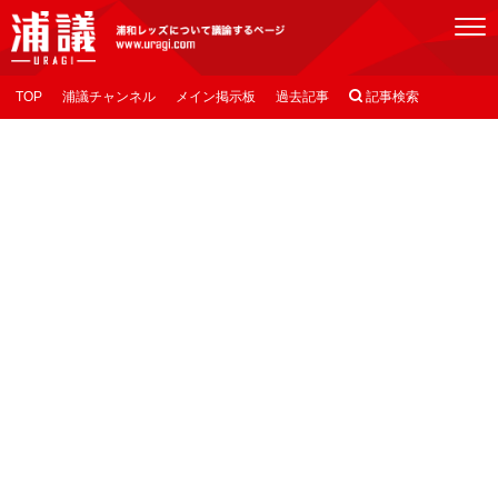
[浦議]浦和レッズについて議論するページ
TOP
浦議チャンネル
メイン掲示板
過去記事

記事検索