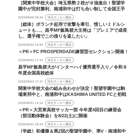
［関東中学校大会］埼玉県勢２校が８強進出！聖望学
園中が完封勝利、南浦和中は打ち合い制して全国王手
2026/08/06 08:34
埼玉サッカー通信
［総体］ボランチ起用で攻撃を牽引、惜しいミドルシ
ュートも…。昌平MF飯島碧大主将は「プレミアで成長
し、選手権でこの借りを返したい」
2026/08/04 14:56
埼玉サッカー通信
＜PR＞FC PROSPERDADE練習型セレクション開催！
2026/08/03 17:51
埼玉サッカー通信
昌平MF飯島碧大がインターハイ優秀選手入り／令和８
年度全国高校総体
2026/08/03 17:47
埼玉サッカー通信
関東中学校大会の組み合わせが決定！聖望学園中は駒
場東邦中と、南浦和中はKASHIMA UNITED FCと初戦
2026/08/01 14:14
埼玉サッカー通信
＜PR＞大宮東高校サッカー部 今年度4回目の練習会
（部活動体験会）を8/22(土)に開催
2026/08/01 09:24
埼玉サッカー通信
［学総］初優勝＆県2冠の聖望学園中、準V・南浦和中