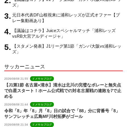
a
ズ」
元日本代表DF山根視来に浦和レッズが正式オファー【プ
n
レー集動画あり】
【議論はコチラ】Juiceスペシャルマッチ「浦和レッズ
n
vsRB大宮アルディージャ」
【スタメン発表】J1リーグ第1節「ガンバ大阪vs浦和レッ
e
ズ」
サッカーニュース
l
2026/08/08 21:55
ドメサカブログ
【J1第1節 名古屋×清水】清水は北川の完璧なボレーと無失点
で白星スタート！ホーム公式戦での対名古屋戦の連敗を7で止
める
2026/08/08 21:44
ドメサカブログ
令和「8」年「8」月「8」日の試合で「88」分に背番号「8」
サンフレッチェ広島MF川村拓夢がゴール
2026/08/08 21:34
ドメサカブログ