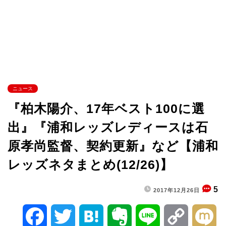
ニュース
『柏木陽介、17年ベスト100に選
出』『浦和レッズレディースは石
原孝尚監督、契約更新』など【浦和
レッズネタまとめ(12/26)】
5
2017年12月26日
F
T
H
E
L
C
M