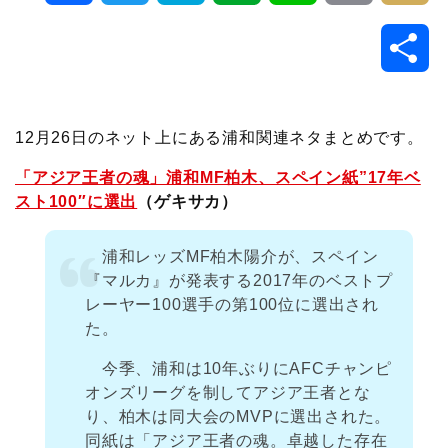
a
w
a
v
i
o
i
共
c
i
t
e
n
p
x
有
e
t
e
r
e
y
i
12月26日のネット上にある浦和関連ネタまとめです。
b
t
n
n
L
「アジア王者の魂」浦和MF柏木、スペイン紙”17年ベ
スト100″に選出
（ゲキサカ）
o
e
a
o
i
浦和レッズMF柏木陽介が、スペイン
o
r
t
n
『マルカ』が発表する2017年のベストプ
レーヤー100選手の第100位に選出され
k
e
k
た。
今季、浦和は10年ぶりにAFCチャンピ
オンズリーグを制してアジア王者とな
り、柏木は同大会のMVPに選出された。
同紙は「アジア王者の魂。卓越した存在