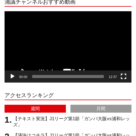
浦議チャンネルおすすめ動画
s
k
u
e
動
画
プ
t
T
T
d
レ
ー
a
o
u
ヤ
ー
g
k
b
00:00
12:37
r
e
アクセスランキング
a
C
週間
月間
m
h
【テキスト実況】J1リーグ第1節「ガンバ大阪vs浦和レッ
ズ」
【議論はコチラ】J1リーグ第1節「ガンバ大阪vs浦和レッ