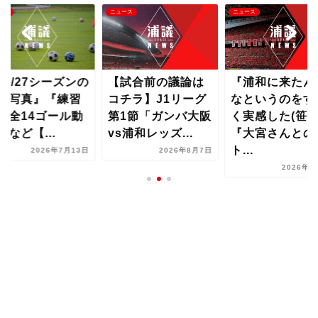
ース
ニュース
ニュース
試合前の議論は
『浦和に来たんだ
『26/27シーズ
チラ】J1リーグ
なというのをすご
集合写真』『練
1節「ガンバ大阪
く実感した(笹)』
試合全14ゴール
s浦和レッズ...
『大宮さんとの
画』など【...
ト...
2026年8月7日
2026年7月
2026年8月2日