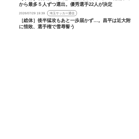
から最多５人ずつ選出。優秀選手22人が決定
2026/07/29 19:39
埼玉サッカー通信
［総体］後半猛攻もあと一歩届かず…。昌平は近大附
に惜敗、選手権で雪辱誓う