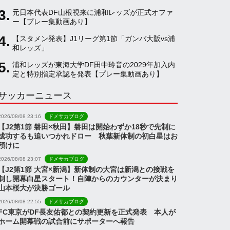
元日本代表DF山根視来に浦和レッズが正式オファ
a
ー【プレー集動画あり】
【スタメン発表】J1リーグ第1節「ガンバ大阪vs浦
和レッズ」
n
浦和レッズが東海大学DF田中玲音の2029年加入内
定と特別指定承認を発表【プレー集動画あり】
n
サッカーニュース
e
2026/08/08 23:16
ドメサカブログ
【J2第1節 磐田×秋田】磐田は開始わずか18秒で先制に
成功するも追いつかれドロー 秋葉新体制の初白星はお
l
預けに
2026/08/08 23:07
ドメサカブログ
【J2第1節 大宮×新潟】新体制の大宮は新潟との接戦を
制し開幕白星スタート！自陣からのカウンターが決まり
山本桜大が決勝ゴール
2026/08/08 22:55
ドメサカブログ
FC東京がDF長友佑都との契約更新を正式発表 本人が
ホーム開幕戦の試合前にサポーターへ報告