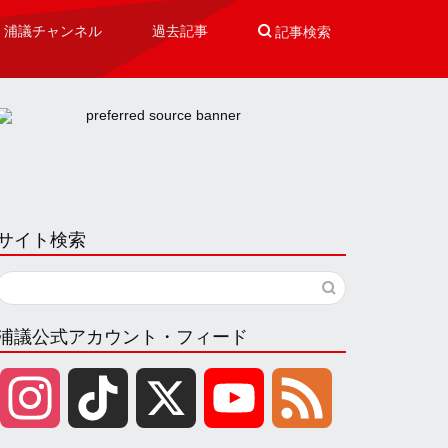
浦議チャンネル
過去記事

記事検索
サイト検索
浦議公式アカウント・フィード
I
T
X
Y
F