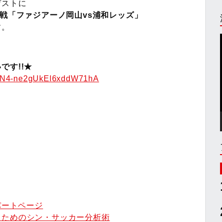
ゲストに
1戦「ファジアーノ岡山vs浦和レッズ」
す。
です!!★
AFN4-ne2gUkEl6xddW71hA
パートページ
るためのシン・サッカー分析術