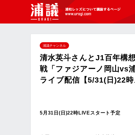
[浦議]浦和レッズについて議論するペ
ージ
浦議チャンネル
清水英斗さんとJ1百年構
戦「ファジアーノ岡山vs
ライブ配信【5/31(日)2
5月31日(日)22時LIVEスタート予定