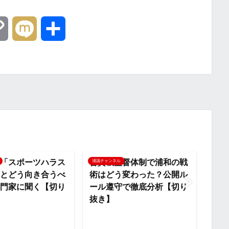
C
M
共
o
i
有
p
x
y
i
L
i
「スポーツハラス
曺貴裁監督体制で浦和の戦
浦和
浦議チャンネル
浦議チ
とどう向き合うべ
術はどう変わった？公開ル
ンプ
n
門家に聞く【切り
ール遵守で徹底分析【切り
ラスコ
抜き】
k