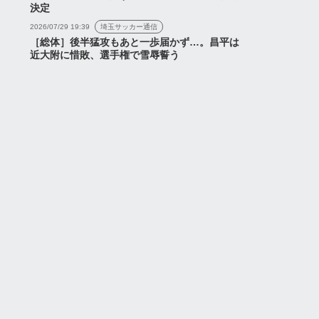
決定
2026/07/29 19:39
埼玉サッカー通信
［総体］後半猛攻もあと一歩届かず…。昌平は
2026年7月27日
2026年7月30日
近大附に惜敗、選手権で雪辱誓う