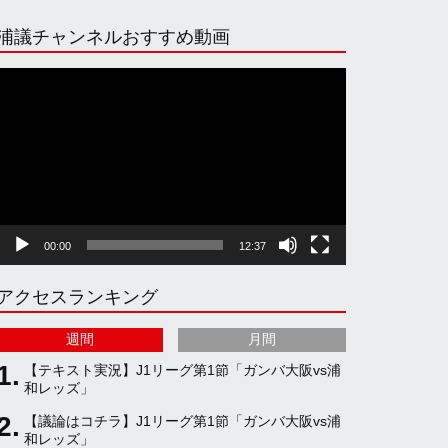
n
i
o
e
浦議チャンネルおすすめ動画
s
k
u
e
動
画
プ
t
T
T
d
レ
ー
ヤ
a
o
u
ー
00:00
12:37
g
k
b
アクセスランキング
r
e
週間
月間
a
C
【テキスト実況】J1リーグ第1節「ガンバ大阪vs浦
和レッズ」
【議論はコチラ】J1リーグ第1節「ガンバ大阪vs浦
m
h
和レッズ」