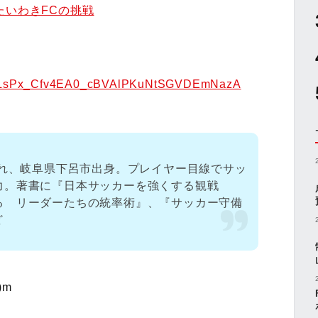
たいわきFCの挑戦
ist=PLsPx_Cfv4EA0_cBVAlPKuNtSGVDEmNazA
まれ、岐阜県下呂市出身。プレイヤー目線でサッ
力。著書に『日本サッカーを強くする観戦
る リーダーたちの統率術』、『サッカー守備
ど
)m