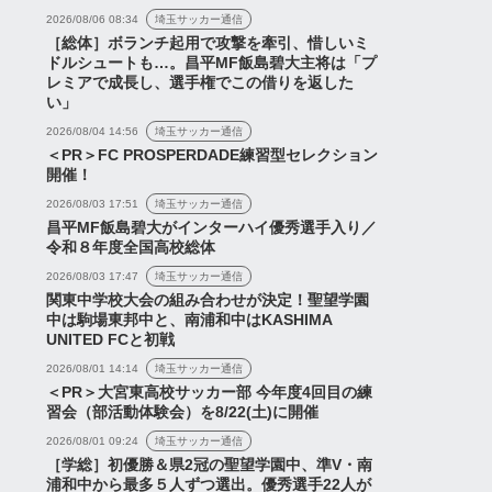
2026/08/06 08:34
埼玉サッカー通信
［総体］ボランチ起用で攻撃を牽引、惜しいミ
ドルシュートも…。昌平MF飯島碧大主将は「プ
レミアで成長し、選手権でこの借りを返した
い」
2026/08/04 14:56
埼玉サッカー通信
＜PR＞FC PROSPERDADE練習型セレクション
開催！
2026/08/03 17:51
埼玉サッカー通信
昌平MF飯島碧大がインターハイ優秀選手入り／
令和８年度全国高校総体
2026/08/03 17:47
埼玉サッカー通信
関東中学校大会の組み合わせが決定！聖望学園
中は駒場東邦中と、南浦和中はKASHIMA
UNITED FCと初戦
レッズ「夏の沖縄キャ
私たちは「スポーツハラス
ャンネル
浦議チャンネル
2026/08/01 14:14
埼玉サッカー通信
」大総括LIVE(浦研プ
メント」とどう向き合うべ
＜PR＞大宮東高校サッカー部 今年度4回目の練
ラボ)【7/27(月)21...
きか？専門家に聞く【切り
習会（部活動体験会）を8/22(土)に開催
抜き】
2026/08/01 09:24
埼玉サッカー通信
［学総］初優勝＆県2冠の聖望学園中、準V・南
浦和中から最多５人ずつ選出。優秀選手22人が