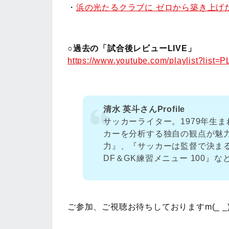
・
浜の光たるクラブに ゼロから築き上げ
○過去の「試合後レビューLIVE」
https://www.youtube.com/playlist?l
清水 英斗さんProfile
サッカーライター。1979年生
カーを分析する独自の観点が魅
力』、『サッカーは監督で決ま
DF＆GK練習メニュー 100』な
ご参加、ご視聴お待ちしておりますm(_ _