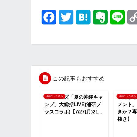
F
T
H
E
L
a
w
a
v
i
c
i
t
e
n
e
t
e
r
e
b
t
n
n
この記事もおすすめ
o
e
a
o
体制で浦和の戦
浦和レッズ「夏の沖縄キャ
私たちは
浦議チャンネル
浦議チャンネル
わった？公開ル
ンプ」大総括LIVE(浦研プ
メント」
o
r
t
徹底分析【切り
ラスコラボ)【7/27(月)21...
きか？専
抜き】
k
e