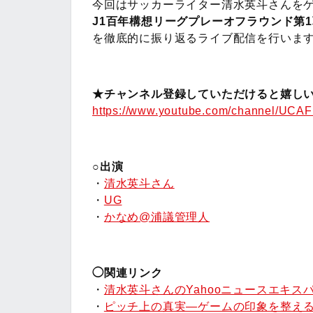
今回はサッカーライター清水英斗さんを
J1百年構想リーグプレーオフラウンド第
を徹底的に振り返るライブ配信を行いま
★チャンネル登録していただけると嬉しい
https://www.youtube.com/channel/UC
○出演
・
清水英斗さん
・
UG
・
かなめ@浦議管理人
◯関連リンク
・
清水英斗さんのYahooニュースエキス
・
ピッチ上の真実―ゲームの印象を整え