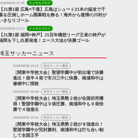
2026/08/08 22:35
ドメサカブログ
【J1第1節 広島×千葉】広島はシュート21本の猛攻で千
葉を圧倒しホーム開幕戦を飾る！海外から復帰の川村が
いきなりゴール
2026/08/08 22:27
ドメサカブログ
【J1第1節 福岡×神戸】J1百年構想リーグ王者の神戸が
福岡を下し白星発進！エース大迫が決勝ゴール
埼玉サッカーニュース
2026/08/08 16:21
埼玉サッカー通信
［関東中学校大会］聖望学園中が初出場で決勝
進出！後半４発で市川三中に快勝、南浦和中は
修徳中に惜敗
2026/08/07 18:46
埼玉サッカー通信
［関東中学校大会］埼玉県勢２校が全国切符獲
得！聖望学園中は９発圧勝、南浦和中も６発快
勝で４強進出
2026/08/06 15:03
埼玉サッカー通信
［関東中学校大会］埼玉県勢２校が８強進出！
聖望学園中が完封勝利、南浦和中は打ち合い制
して全国王手