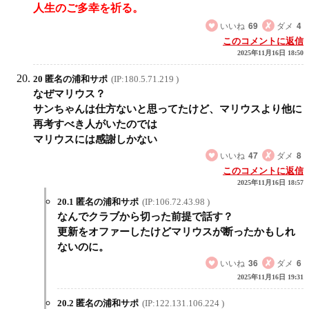
人生のご多幸を祈る。
いいね
69
ダメ
4
このコメントに返信
2025年11月16日 18:50
20 匿名の浦和サポ
(IP:180.5.71.219 )
なぜマリウス？
サンちゃんは仕方ないと思ってたけど、マリウスより他に
再考すべき人がいたのでは
マリウスには感謝しかない
いいね
47
ダメ
8
このコメントに返信
2025年11月16日 18:57
20.1 匿名の浦和サポ
(IP:106.72.43.98 )
なんでクラブから切った前提で話す？
更新をオファーしたけどマリウスが断ったかもしれ
ないのに。
いいね
36
ダメ
6
2025年11月16日 19:31
20.2 匿名の浦和サポ
(IP:122.131.106.224 )