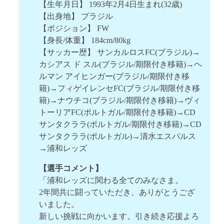
【生年月日】 1993年2月4日生まれ(32歳)
【出身地】 ブラジル
【ポジション】 FW
【身長/体重】 184cm/80kg
【サッカー歴】 サンカルロスFC(ブラジル)→
カシアス ド スル(ブラジル/期限付き移籍)→ヘ
ルマン アイヒンガー(ブラジル/期限付き移
籍)→フィゲイレンセFC(ブラジル/期限付き移
籍)→ナウチコ(ブラジル/期限付き移籍)→ヴィ
トーリアFC(ポルトガル/期限付き移籍)→CD
サンタクララ(ポルトガル/期限付き移籍)→CD
サンタクララ(ポルトガル)→清水エスパルス
→浦和レッズ
【選手コメント】
「浦和レッズに関わる全てのみなさま。
2年間共に闘っていただき、ありがとうござ
いました。
新しい挑戦に向かいます。引き続き応援よろ