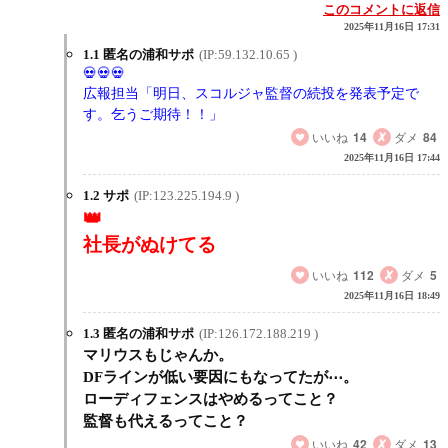
このコメントに返信
2025年11月16日 17:31
1.1 匿名の浦和サポ
(IP:59.132.10.65 )
広報担当「明日、スコルジャ監督の続投を発表予定で
す。乞うご期待！！」
いいね
14
ダメ
84
2025年11月16日 17:44
1.2 サポ
(IP:123.225.194.9 )
社長がぬけてる
いいね
112
ダメ
5
2025年11月16日 18:49
1.3 匿名の浦和サポ
(IP:126.172.188.219 )
マリウスもじゃんか。
DFラインが低い要因にもなってたが⋯。
ローディフェンスはやめるってこと？
監督も代えるってこと？
いいね
42
ダメ
13