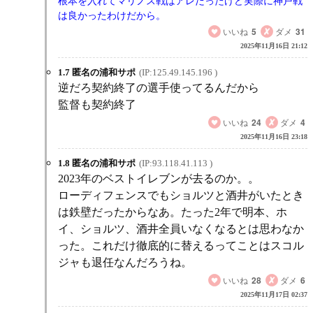
根本を入れてマリノス戦はアレだったけど実際に神戸戦
は良かったわけだから。
いいね
5
ダメ
31
2025年11月16日 21:12
1.7 匿名の浦和サポ
(IP:125.49.145.196 )
逆だろ契約終了の選手使ってるんだから
監督も契約終了
いいね
24
ダメ
4
2025年11月16日 23:18
1.8 匿名の浦和サポ
(IP:93.118.41.113 )
2023年のベストイレブンが去るのか。。
ローディフェンスでもショルツと酒井がいたとき
は鉄壁だったからなあ。たった2年で明本、ホ
イ、ショルツ、酒井全員いなくなるとは思わなか
った。これだけ徹底的に替えるってことはスコル
ジャも退任なんだろうね。
いいね
28
ダメ
6
2025年11月17日 02:37