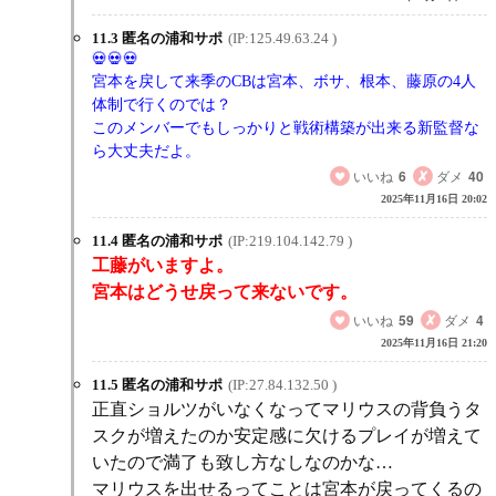
11.3 匿名の浦和サポ
(IP:125.49.63.24 )
宮本を戻して来季のCBは宮本、ボサ、根本、藤原の4人
体制で行くのでは？
このメンバーでもしっかりと戦術構築が出来る新監督な
ら大丈夫だよ。
いいね
6
ダメ
40
2025年11月16日 20:02
11.4 匿名の浦和サポ
(IP:219.104.142.79 )
工藤がいますよ。
宮本はどうせ戻って来ないです。
いいね
59
ダメ
4
2025年11月16日 21:20
11.5 匿名の浦和サポ
(IP:27.84.132.50 )
正直ショルツがいなくなってマリウスの背負うタ
スクが増えたのか安定感に欠けるプレイが増えて
いたので満了も致し方なしなのかな…
マリウスを出せるってことは宮本が戻ってくるの