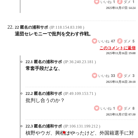
いいね
1
ダメ
1
2025年11月17日 14:24
22 匿名の浦和サポ
(IP:118.154.83.198 )
退団セレモニーで批判を交わす作戦。
いいね
47
ダメ
5
このコメントに返信
2025年11月16日 19:08
22.1 匿名の浦和サポ
(IP:36.240.23.181 )
常套手段だよな、
いいね
33
ダメ
3
2025年11月16日 20:18
22.2 匿名の浦和サポ
(IP:49.109.153.71 )
批判し合うのか？
いいね
1
ダメ
8
2025年11月17日 07:30
22.3 匿名の浦和サポ
(IP:106.131.199.212 )
槙野やウガ、興梠はやったけど、外国籍選手に対