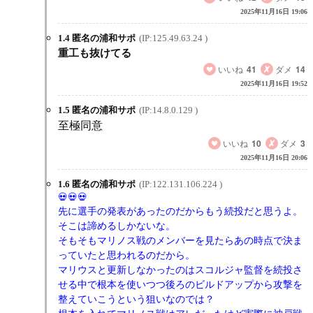
2025年11月16日 19:06
1.4 匿名の浦和サポ
(IP:125.49.63.24 )
重工も抜けてる
いいね
41
ダメ
14
2025年11月16日 19:52
1.5 匿名の浦和サポ
(IP:14.8.0.129 )
至極同意
いいね
10
ダメ
3
2025年11月16日 20:06
1.6 匿名の浦和サポ
(IP:122.131.106.224 )
先に選手の発表があったのだからもう続投だと思うよ。
そこは諦めるしかないな。
そもそもマリノス戦のメンバーを見たらあの時点で決ま
っていたと思われるのだから。
マリウスと更新しなかったのはスコルジャ監督を続投さ
せる中で根本を使いつつ後ろのビルドアップから攻撃を
整えていこうという狙いなのでは？