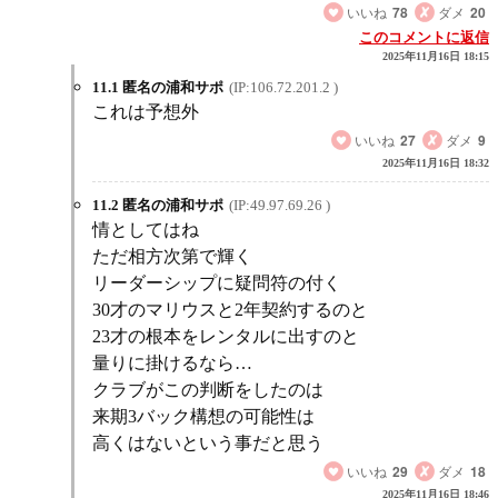
いいね
78
ダメ
20
このコメントに返信
2025年11月16日 18:15
11.1 匿名の浦和サポ
(IP:106.72.201.2 )
これは予想外
いいね
27
ダメ
9
2025年11月16日 18:32
11.2 匿名の浦和サポ
(IP:49.97.69.26 )
情としてはね
ただ相方次第で輝く
リーダーシップに疑問符の付く
30才のマリウスと2年契約するのと
23才の根本をレンタルに出すのと
量りに掛けるなら…
クラブがこの判断をしたのは
来期3バック構想の可能性は
高くはないという事だと思う
いいね
29
ダメ
18
2025年11月16日 18:46