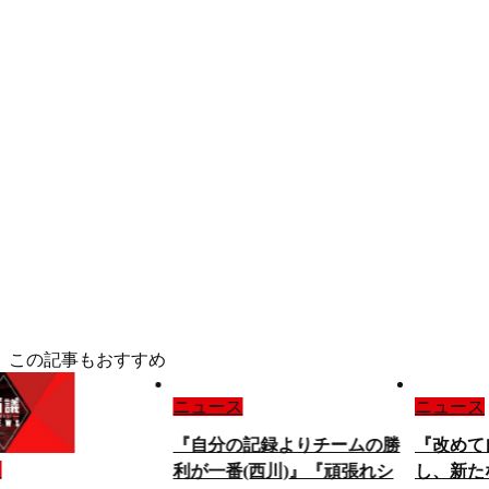
この記事もおすすめ
ニュース
ニュース
『自分の記録よりチームの勝
『改めて
ス
利が一番(西川)』『頑張れシ
し、新た