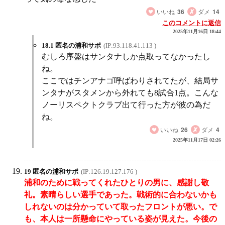
いいね
36
ダメ
14
このコメントに返信
2025年11月16日 18:44
18.1 匿名の浦和サポ
(IP:93.118.41.113 )
むしろ序盤はサンタナしか点取ってなかったし
ね。
ここではチンアナゴ呼ばわりされてたが、結局サ
ンタナがスタメンから外れても8試合1点。こんな
ノーリスペクトクラブ出て行った方が彼の為だ
ね。
いいね
26
ダメ
4
2025年11月17日 02:26
19 匿名の浦和サポ
(IP:126.19.127.176 )
浦和のために戦ってくれたひとりの男に、感謝し敬
礼。素晴らしい選手であった。戦術的に合わないかも
しれないのは分かっていて取ったフロントが悪い。で
も、本人は一所懸命にやっている姿が見えた。今後の