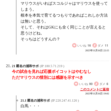
マリウスがいればスコルジャはマリウスを使って
しまう。
根本を本気で育てるつもりであればこれしか方法
は無いと思う。
そして、それはGKにも全く同じことが言えると
思うけどね。
そっちはどうすんの？
いいね
16
ダメ
11
2025年11月16日 22:15
21 匿名の浦和サポ
(IP:180.5.71.219 )
今の試合を見れば応援ボイコットはやむなし
ただマリウスの惜別には感謝を示すべき
いいね
90
ダメ
6
このコメントに返信
2025年11月16日 19:02
21.1 匿名の浦和サポ
(IP:220.247.41.126 )
白馬・・・