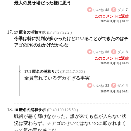
最大の見せ場だった様に思う
いいね
48
ダメ
7
このコメントに返信
2025年11月16日 18:32
17 匿名の浦和サポ
(IP:34.97.92.2 )
今季は特に批判が多かったけどJ1いることができたのはチ
アゴのPKのおかげだからな
いいね
56
ダメ
8
このコメントに返信
2025年11月16日 18:33
17.1 匿名の浦和サポ
(IP:211.7.9.66 )
全員忘れているデカすぎる事実
いいね
22
ダメ
4
2025年11月16日 20:51
18 匿名の浦和サポ
(IP:49.109.125.50 )
戦術が悪く輝けなかった。誰が来ても点が入らない状
況は変わらず。チアゴのせいではないのに叩かれまく
って気の毒な感じだ