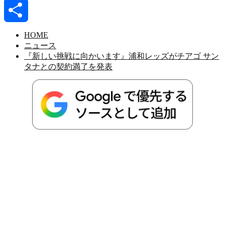
Link
Mixi
共
HOME
ニュース
『新しい挑戦に向かいます』浦和レッズがチアゴ サン
有
タナとの契約満了を発表