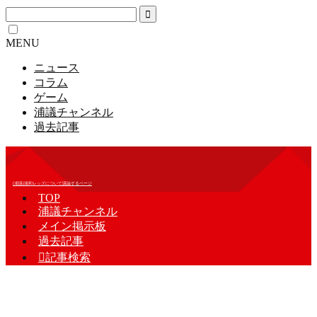
MENU
ニュース
コラム
ゲーム
浦議チャンネル
過去記事
[浦議]浦和レッズについて議論するページ
TOP
浦議チャンネル
メイン掲示板
過去記事

記事検索