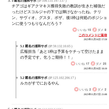
5 匿名の浦和サポ
(IP:106.131.197.137 )
チアゴはギアクマキス獲得失敗の教訓が生きた補強だ
ったけどスコルジャの下では輝けなかったね。テリ
ン、サヴィオ、グスタ、ボザ、後1枠は何処のポジショ
ンに使うつもりなんだろう？
いいね
15
ダメ
8
このコメントに返信
2025年11月16日 17:50
5.1 匿名の浦和サポ
(IP:59.132.10.65 )
広報担当「あと1枠は予算をケチって空けたまま
の予定です。乞うご期待！！」
いいね
17
ダメ
25
2025年11月16日 18:10
5.2 匿名の浦和サポ
(IP:125.102.206.17 )
ルカがすでにおるやん
いいね
2
ダメ
2
2025年11月17日 21:08