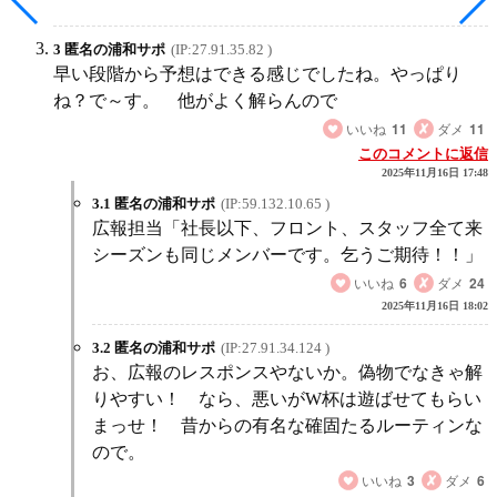
3 匿名の浦和サポ
(IP:27.91.35.82 )
早い段階から予想はできる感じでしたね。やっぱり
ね？で～す。 他がよく解らんので
いいね
11
ダメ
11
このコメントに返信
2025年11月16日 17:48
3.1 匿名の浦和サポ
(IP:59.132.10.65 )
広報担当「社長以下、フロント、スタッフ全て来
シーズンも同じメンバーです。乞うご期待！！」
いいね
6
ダメ
24
2025年11月16日 18:02
3.2 匿名の浦和サポ
(IP:27.91.34.124 )
お、広報のレスポンスやないか。偽物でなきゃ解
りやすい！ なら、悪いがW杯は遊ばせてもらい
まっせ！ 昔からの有名な確固たるルーティンな
ので。
いいね
3
ダメ
6