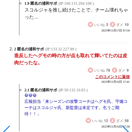
1.9 匿名の浦和サポ
(IP:106.131.204.108 )
スコルジャを推し続けたことで、チーム壊れちゃ
った…
いいね
3
ダメ
10
2025年11月17日 07:50
2 匿名の浦和サポ
(IP:133.32.227.99 )
造反したヘグモの時の方が点も取れて輝いてたのは皮
肉だったな。
いいね
78
ダメ
9
このコメントに返信
2025年11月16日 17:41
2.1 匿名の浦和サポ
(IP:59.132.10.65 )
広報担当「来シーズンの攻撃コーチはヘグモ氏、守備コ
ーチはスコルジャ氏、新監督は未定です。乞うご期
待！！」
いいね
12
ダメ
58
2025年11月16日 17:58