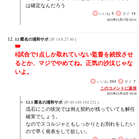
は確定なんだろう
いいね
5
ダメ
14
2025年11月17日 03:51
12 匿名の浦和サポ
(IP:14.8.27.40 )
8試合で1点しか取れていない監督を続投させ
るとか、マジでやめてね。正気の沙汰じゃな
いよ。
いいね
204
ダメ
7
このコメントに返信
2025年11月16日 18:18
12.1 匿名の浦和サポ
(IP:49.109.104.232 )
流石にこの状況では例え契約が残っていても解任
確実でしょう。
なのでスコルジャともしっかりとお別れをしたい
ので早く発表をして欲しい。