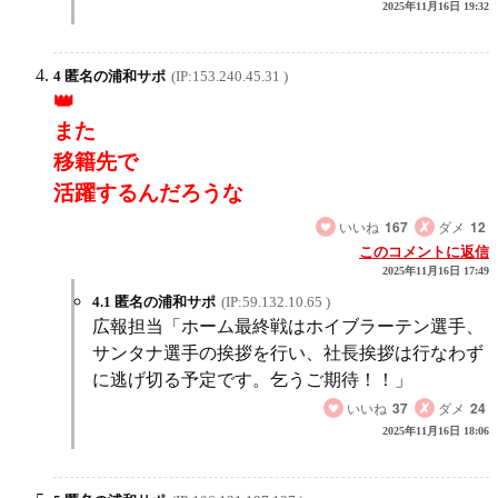
2025年11月16日 19:32
4 匿名の浦和サポ
(IP:153.240.45.31 )
また
移籍先で
活躍するんだろうな
いいね
167
ダメ
12
このコメントに返信
2025年11月16日 17:49
4.1 匿名の浦和サポ
(IP:59.132.10.65 )
広報担当「ホーム最終戦はホイブラーテン選手、
サンタナ選手の挨拶を行い、社長挨拶は行なわず
に逃げ切る予定です。乞うご期待！！」
いいね
37
ダメ
24
2025年11月16日 18:06