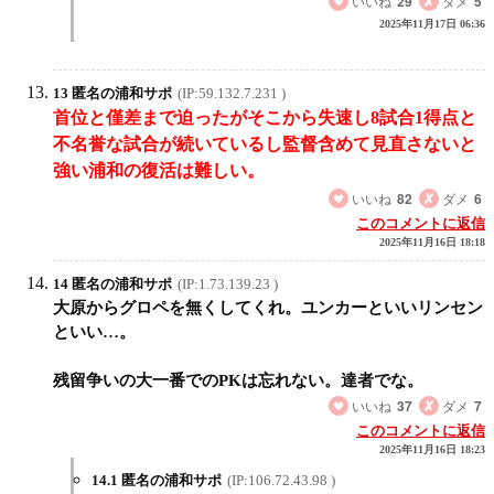
いいね
29
ダメ
5
2025年11月17日 06:36
13 匿名の浦和サポ
(IP:59.132.7.231 )
首位と僅差まで迫ったがそこから失速し8試合1得点と
不名誉な試合が続いているし監督含めて見直さないと
強い浦和の復活は難しい。
いいね
82
ダメ
6
このコメントに返信
2025年11月16日 18:18
14 匿名の浦和サポ
(IP:1.73.139.23 )
大原からグロペを無くしてくれ。ユンカーといいリンセン
といい…。
残留争いの大一番でのPKは忘れない。達者でな。
いいね
37
ダメ
7
このコメントに返信
2025年11月16日 18:23
14.1 匿名の浦和サポ
(IP:106.72.43.98 )