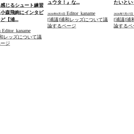
ュウタ！』な...
たいという
を感じるシュート練習
『小森飛絢にインタビ
Editor_kaname
2026年8月3日
2026年7月17日
[浦議]浦和レッズについて議
[浦議]
【浦...
論するページ
論するペ
Editor_kaname
日
浦和レッズについて議
ページ