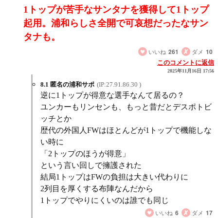
1トップが苦手なサンタナを獲得して1トップ
起用。浦和らしさ全開で可哀想だったなサン
タナも。
いいね
261
ダメ
10
このコメントに返信
2025年11月16日 17:56
8.1 匿名の浦和サポ
(IP:27.91.86.30 )
逆に1トップが得意な選手なんて居るの？
ユンカーもリンセンも、もっと昔だとデスポトビ
ッチとか
歴代の外国人FWはほとんどが1トップで機能しな
い時に
「2トップのほうが得意」
という言い回しで擁護された
結局1トップはFWの負担は大きい代わりに
2列目を厚くする布陣なんだから
1トップでやりにくいのは誰でも同じ
いいね
6
ダメ
17