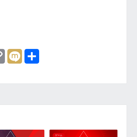
C
M
共
o
i
有
p
x
y
i
L
i
ゲーム
ゲーム