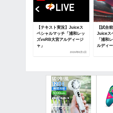
o
r
t
k
e
】Juiceス
【テキスト実況】Juiceス
【試合前
ッチ「浦和レッ
ペシャルマッチ「浦和レッ
Juic
宮アルディージ
ズvsRB大宮アルディージ
「浦和レ
ャ」
ルディー.
2026年8月1日
2026年8月1日