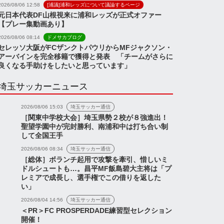
2026/08/06 12:58
[浦議]浦和レッズについて議論するページ
元日本代表DF山根視来に浦和レッズが正式オファー
【プレー集動画あり】
2026/08/06 08:14
ドメサカブログ
セレッソ大阪がFCザンクトパウリからMFジャクソン・
アーバインを完全移籍で獲得と発表 「チームがさらに
良くなる手助けをしたいと思っています」
埼玉サッカーニュース
2026/08/06 15:03
埼玉サッカー通信
［関東中学校大会］埼玉県勢２校が８強進出！
聖望学園中が完封勝利、南浦和中は打ち合い制
して全国王手
2026/08/06 08:34
埼玉サッカー通信
［総体］ボランチ起用で攻撃を牽引、惜しいミ
ドルシュートも…。昌平MF飯島碧大主将は「プ
レミアで成長し、選手権でこの借りを返した
い」
2026/08/04 14:56
埼玉サッカー通信
＜PR＞FC PROSPERDADE練習型セレクション
開催！