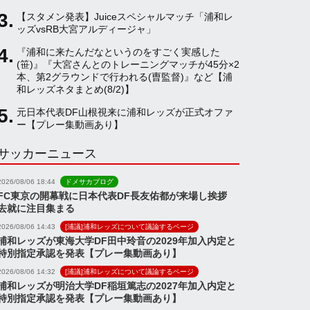
【スタメン発表】Juiceスペシャルマッチ「浦和レ
a
ッズvsRB大宮アルディージャ」
『浦和に来たんだなというのをすごく実感した
(笹)』『大宮さんとのトレーニングマッチが45分×2
n
本、第2グラウンドで行われる(曺監督)』など【浦
和レッズネタまとめ(8/2)】
n
元日本代表DF山根視来に浦和レッズが正式オファ
ー【プレー集動画あり】
サッカーニュース
e
2026/08/06 18:44
ドメサカブログ
l
FC東京の開幕戦に日本代表DF長友佑都が来場し挨拶
去就に注目集まる
2026/08/06 14:43
[浦議]浦和レッズについて議論するページ
浦和レッズが東海大学DF田中玲音の2029年加入内定と
特別指定承認を発表【プレー集動画あり】
2026/08/06 14:32
[浦議]浦和レッズについて議論するページ
浦和レッズが明治大学DF稲垣篤志の2027年加入内定と
特別指定承認を発表【プレー集動画あり】