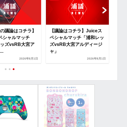
n
k
の議論はコチラ】
【議論はコチラ】Juiceス
【テ
eスペシャルマッチ
ペシャルマッチ「浦和レッ
ペシ
ッズvsRB大宮ア
ズvsRB大宮アルディージ
ズv
..
ャ」
ャ」
2026年8月1日
2026年8月1日