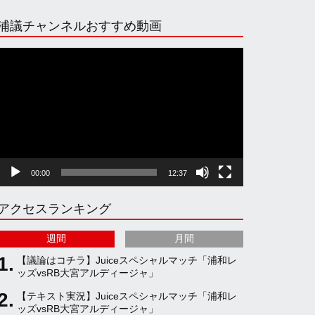
n
i
o
e
浦議チャンネルおすすめ動画
s
k
u
e
動
画
プ
t
T
T
d
レ
ー
ヤ
a
o
u
ー
00:00
12:37
g
k
b
アクセスランキング
r
e
週間
月間
a
C
【議論はコチラ】Juiceスペシャルマッチ「浦和レ
ッズvsRB大宮アルディージャ」
【テキスト実況】Juiceスペシャルマッチ「浦和レ
m
h
ッズvsRB大宮アルディージャ」