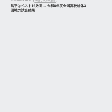
2026/07/28 16:57
埼玉サッカー通信
昌平はベスト16敗退… 令和8年度全国高校総体3
回戦の試合結果
キスト実況】Juiceス
【試合前の議論はコチラ】
ャルマッチ「浦和レッ
Juiceスペシャルマッチ
sRB大宮アルディージ
「浦和レッズvsRB大宮ア
ルディー...
2026年8月1日
2026年8月1日