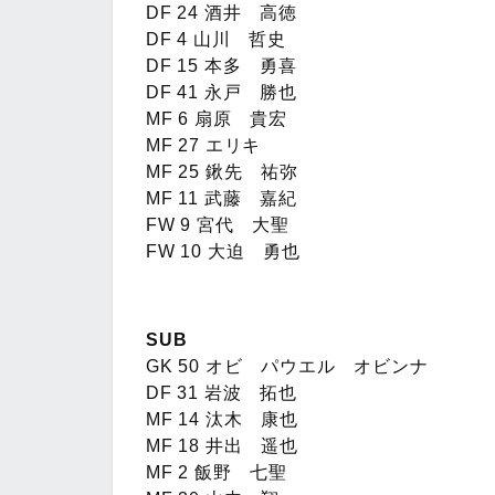
DF 24 酒井 高徳
DF 4 山川 哲史
DF 15 本多 勇喜
DF 41 永戸 勝也
MF 6 扇原 貴宏
MF 27 エリキ
MF 25 鍬先 祐弥
MF 11 武藤 嘉紀
FW 9 宮代 大聖
FW 10 大迫 勇也
SUB
GK 50 オビ パウエル オビンナ
DF 31 岩波 拓也
MF 14 汰木 康也
MF 18 井出 遥也
MF 2 飯野 七聖