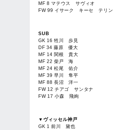
MF 8 マテウス サヴィオ
FW 99 イサーク キーセ テリン
SUB
GK 16 牲川 歩見
DF 34 藤原 優大
MF 14 関根 貴大
MF 22 柴戸 海
MF 24 松尾 佑介
MF 39 早川 隼平
MF 88 長沼 洋一
FW 12 チアゴ サンタナ
FW 17 小森 飛絢
▼ヴィッセル神戸
GK 1 前川 黛也