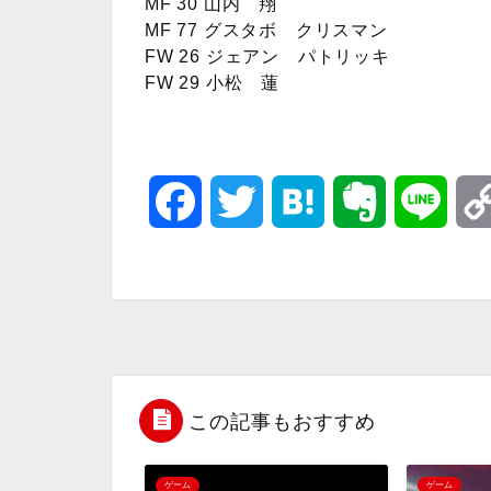
MF 30 山内 翔
MF 77 グスタボ クリスマン
FW 26 ジェアン パトリッキ
FW 29 小松 蓮
F
T
H
E
L
a
w
a
v
i
c
i
t
e
n
e
t
e
r
e
b
t
n
n
この記事もおすすめ
o
e
a
o
ゲーム
ゲーム