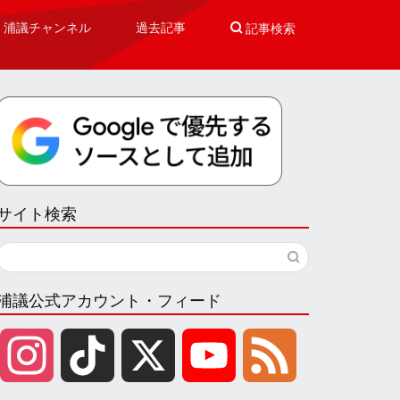
浦議チャンネル
過去記事

記事検索
サイト検索
浦議公式アカウント・フィード
I
T
X
Y
F