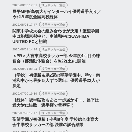
2026/08/03 17:51
埼玉サッカー通信
昌平MF飯島碧大がインターハイ優秀選手入り／
令和８年度全国高校総体
2026/08/03 17:47
埼玉サッカー通信
関東中学校大会の組み合わせが決定！聖望学園
中は駒場東邦中と、南浦和中はKASHIMA
UNITED FCと初戦
2026/08/01 14:14
埼玉サッカー通信
＜PR＞大宮東高校サッカー部 今年度4回目の練
習会（部活動体験会）を8/22(土)に開催
2026/08/01 09:24
埼玉サッカー通信
［学総］初優勝＆県2冠の聖望学園中、準V・南
浦和中から最多５人ずつ選出。優秀選手22人が
決定
2026/07/29 19:39
埼玉サッカー通信
［総体］後半猛攻もあと一歩届かず…。昌平は
近大附に惜敗、選手権で雪辱誓う
2026/07/28 17:17
埼玉サッカー通信
聖望学園が初優勝！令和8年度 学校総合体育大
会中学校サッカーの部 決勝の試合結果
ゲーム