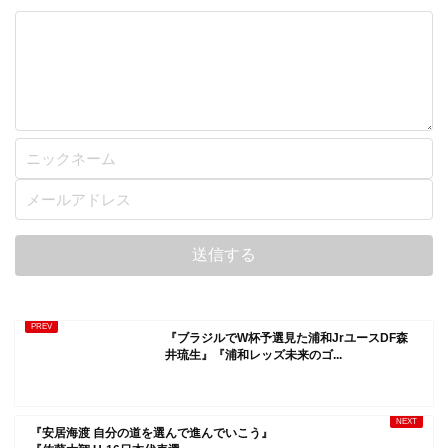
『ブラジルでW杯予選見た浦和JrユースDF森
井琉生』『浦和レッズ未来のゴ...
『安居海渡 自分の道を選んで進んでいこう』