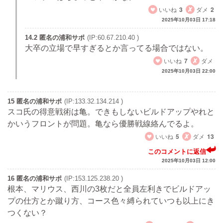
いいね
3
ダメ
2
2025年10月03日 17:18
14.2 匿名の浦和サポ
(IP:60.67.210.40 )
大卒の立場で早すぎるとか言ってる場合ではない。
いいね
7
ダメ
2025年10月03日 22:00
15 匿名の浦和サポ
(IP:133.32.134.214 )
スコ氏の得意戦術は亀。できもしないビルドアップやれと
かいうフロントが問題。亀なら優勝戦線絡んでるよ。
いいね
5
ダメ
13
このコメントに返信
2025年10月03日 12:00
16 匿名の浦和サポ
(IP:153.125.238.20 )
根本、マリウス、西川の3枚だと全員左利きでビルドアッ
プの仕方とか蹴り方、コース色々縛られていつも以上にき
つくない？