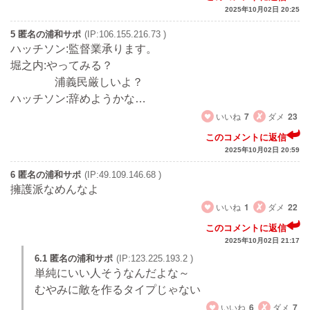
2025年10月02日 20:25
5 匿名の浦和サポ
(IP:106.155.216.73 )
ハッチソン:監督業承ります。
堀之内:やってみる？
浦義民厳しいよ？
ハッチソン:辞めようかな…
いいね
7
ダメ
23
このコメントに返信
2025年10月02日 20:59
6 匿名の浦和サポ
(IP:49.109.146.68 )
擁護派なめんなよ
いいね
1
ダメ
22
このコメントに返信
2025年10月02日 21:17
6.1 匿名の浦和サポ
(IP:123.225.193.2 )
単純にいい人そうなんだよな～
むやみに敵を作るタイプじゃない
いいね
6
ダメ
7