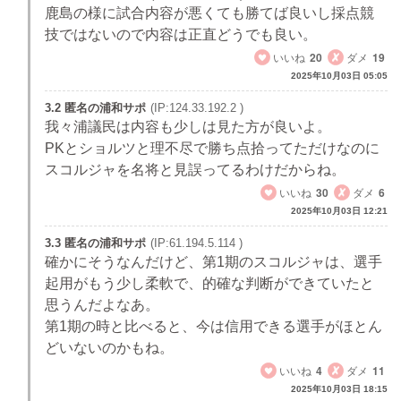
鹿島の様に試合内容が悪くても勝てば良いし採点競
技ではないので内容は正直どうでも良い。
いいね
20
ダメ
19
2025年10月03日 05:05
3.2 匿名の浦和サポ
(IP:124.33.192.2 )
我々浦議民は内容も少しは見た方が良いよ。
PKとショルツと理不尽で勝ち点拾ってただけなのに
スコルジャを名将と見誤ってるわけだからね。
いいね
30
ダメ
6
2025年10月03日 12:21
3.3 匿名の浦和サポ
(IP:61.194.5.114 )
確かにそうなんだけど、第1期のスコルジャは、選手
起用がもう少し柔軟で、的確な判断ができていたと
思うんだよなあ。
第1期の時と比べると、今は信用できる選手がほとん
どいないのかもね。
いいね
4
ダメ
11
2025年10月03日 18:15