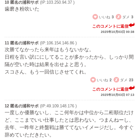
10 匿名の浦和サポ
(IP:103.250.94.37 )
歯磨き粉吹いた
いいね
3
ダメ
3
このコメントに返信
2025年10月03日 00:38
11 匿名の浦和サポ
(IP:106.154.146.86 )
次勝てなかったら来年はもうないかな。
日程を言い訳ににしてることが多かったから、しっかり間
隔が空いた時は結果を出せよと思う。
スコさん、もう一回信じさせてくれ。
いいね
2
ダメ
23
このコメントに返信
2025年10月03日 07:13
12 匿名の浦和サポ
(IP:49.109.148.176 )
一度しか優勝ないし、ここ何年かは中位から二桁順位だけ
ど、ここまでいい仕事したとは思わない。つまんねーし、
去年、一昨年と終盤戦は勝ててないイメージだし。今すぐ
辞めていただきたい。