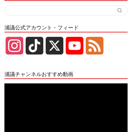
浦議公式アカウント・フィード
I
T
X
Y
F
n
i
o
e
浦議チャンネルおすすめ動画
s
k
u
e
動
画
プ
t
T
T
d
レ
ー
a
o
u
ヤ
ー