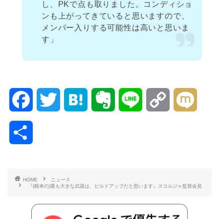
し、PKで点も取りました。コンディショ
ンも上がってきていると思いますので、
メンバー入りする可能性は高いと思いま
す」
F
T
H
E
L
C
M
a
w
a
v
i
o
i
共
c
i
t
e
n
p
x
有
e
t
e
r
e
y
i
HOME
ニュース
『(根本の)最も大きな武器は、ビルドアップだと思います』スコルジャ監督会見
b
t
n
n
L
o
e
a
o
i