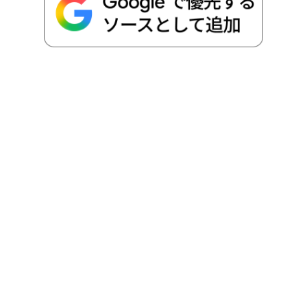
o
r
t
n
k
e
k