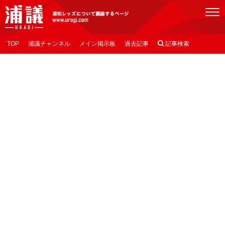
[浦議]浦和レッズについて議論するページ
TOP
浦議チャンネル
メイン掲示板
過去記事

記事検索