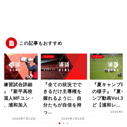
この記事もおすすめ
ース
ニュース
ニュース
初練習試合詳細
『全ての状況でで
『夏キャンプ8
画』『新平高校
きるだけ主導権を
の様子』『夏キ
韓国人MFユン・
握れるように、自
ンプ動画Vol.3
ソ、浦和加入
分たちが自信を持
ど【浦和レ...
..
っ...
2026年7月
2026年7月14日
2026年7月16日