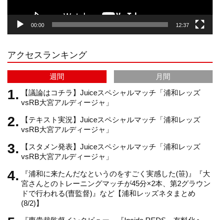
g
k
b
00:00
12:37
r
e
アクセスランキング
a
C
週間
月間
m
h
【議論はコチラ】Juiceスペシャルマッチ「浦和レッズ
vsRB大宮アルディージャ」
【テキスト実況】Juiceスペシャルマッチ「浦和レッズ
a
vsRB大宮アルディージャ」
【スタメン発表】Juiceスペシャルマッチ「浦和レッズ
n
vsRB大宮アルディージャ」
『浦和に来たんだなというのをすごく実感した(笹)』『大
n
宮さんとのトレーニングマッチが45分×2本、第2グラウン
ドで行われる(曺監督)』など【浦和レッズネタまとめ
(8/2)】
e