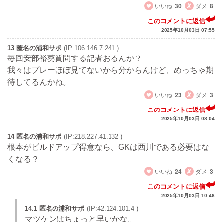
いいね
30
ダメ
8
このコメントに返信
2025年10月03日 07:55
13 匿名の浦和サポ
(IP:106.146.7.241 )
毎回安部裕葵質問する記者おるんか？
我々はプレーほぼ見てないから分からんけど、めっちゃ期
待してるんかね。
いいね
23
ダメ
3
このコメントに返信
2025年10月03日 08:04
14 匿名の浦和サポ
(IP:218.227.41.132 )
根本がビルドアップ得意なら、GKは西川である必要はな
くなる？
いいね
24
ダメ
3
このコメントに返信
2025年10月03日 10:46
14.1 匿名の浦和サポ
(IP:42.124.101.4 )
マツケンはちょっと早いかな。