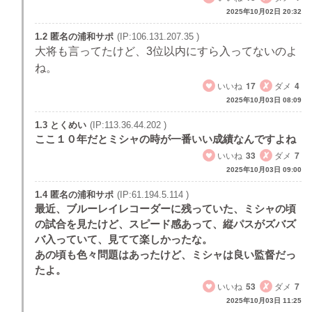
2025年10月02日 20:32
1.2 匿名の浦和サポ
(IP:106.131.207.35 )
大将も言ってたけど、3位以内にすら入ってないのよ
ね。
いいね
17
ダメ
4
2025年10月03日 08:09
1.3 とくめい
(IP:113.36.44.202 )
ここ１０年だとミシャの時が一番いい成績なんですよね
いいね
33
ダメ
7
2025年10月03日 09:00
1.4 匿名の浦和サポ
(IP:61.194.5.114 )
最近、ブルーレイレコーダーに残っていた、ミシャの頃
の試合を見たけど、スピード感あって、縦パスがズバズ
バ入っていて、見てて楽しかったな。
あの頃も色々問題はあったけど、ミシャは良い監督だっ
たよ。
いいね
53
ダメ
7
2025年10月03日 11:25