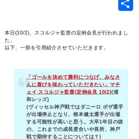
共
c
i
t
e
n
p
x
有
e
t
e
r
e
y
i
本日(10/2)、スコルジャ監督の定例会見が行われまし
た。
b
t
n
n
L
以下、一部を引用紹介させていただきます。
o
e
a
o
i
o
r
t
n
「ゴールを決めて勝利につなげ、みなさ
んに喜びを味わっていただきたい」マチ
k
e
k
ェイ スコルジャ監督(定例会見 10/2)
(浦
和レッズ)
(ヴィッセル神戸戦ではダニーロ ボザ選手
が出場停止となり、根本健太選手が出場
する可能性が高いと思う。大卒1年目の彼
の、これまでの成長度合いや長所、神戸
戦で期待することについては？)