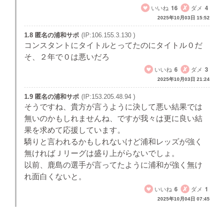
いいね
16
ダメ
4
2025年10月03日 15:52
1.8 匿名の浦和サポ
(IP:106.155.3.130 )
コンスタントにタイトルとってたのにタイトル０だ
そ、２年で０は悪いだろ
いいね
6
ダメ
3
2025年10月03日 21:24
1.9 匿名の浦和サポ
(IP:153.205.48.94 )
そうですね、貴方が言うように決して悪い結果では
無いのかもしれませんね、ですが我々は更に良い結
果を求めて応援しています。
驕りと言われるかもしれないけど浦和レッズが強く
無ければＪリーグは盛り上がらないでしょ。
以前、鹿島の選手が言ってたように浦和が強く無け
れ面白くないと。
いいね
6
ダメ
1
2025年10月04日 07:45