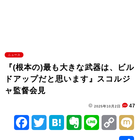
ニュース
『(根本の)最も大きな武器は、ビル
ドアップだと思います』スコルジ
ャ監督会見
47
2025年10月2日
F
T
H
E
L
C
M
a
w
a
v
i
o
i