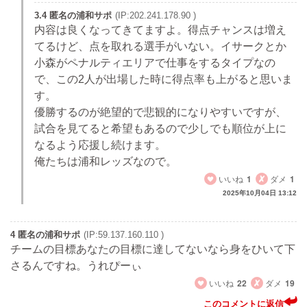
3.4 匿名の浦和サポ
(IP:202.241.178.90 )
内容は良くなってきてますよ。得点チャンスは増え
てるけど、点を取れる選手がいない。イサークとか
小森がペナルティエリアで仕事をするタイプなの
で、この2人が出場した時に得点率も上がると思いま
す。
優勝するのが絶望的で悲観的になりやすいですが、
試合を見てると希望もあるので少しでも順位が上に
なるよう応援し続けます。
俺たちは浦和レッズなので。
いいね
1
ダメ
1
2025年10月04日 13:12
4 匿名の浦和サポ
(IP:59.137.160.110 )
チームの目標あなたの目標に達してないなら身をひいて下
さるんですね。うれぴーぃ
いいね
22
ダメ
19
このコメントに返信