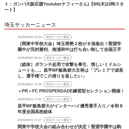
ト：ガンバ大阪応援Youtuberナフィーさん)【8/6(木)22時スタ
ート】
埼玉サッカーニュース
2026/08/06 15:03
埼玉サッカー通信
［関東中学校大会］埼玉県勢２校が８強進出！聖望学
園中が完封勝利、南浦和中は打ち合い制して全国王手
2026/08/06 08:34
埼玉サッカー通信
［総体］ボランチ起用で攻撃を牽引、惜しいミドルシ
ュートも…。昌平MF飯島碧大主将は「プレミアで成長
し、選手権でこの借りを返したい」
2026/08/04 14:56
埼玉サッカー通信
＜PR＞FC PROSPERDADE練習型セレクション開催！
2026/08/03 17:51
埼玉サッカー通信
昌平MF飯島碧大がインターハイ優秀選手入り／令和８
年度全国高校総体
2026/08/03 17:47
埼玉サッカー通信
関東中学校大会の組み合わせが決定！聖望学園中は駒