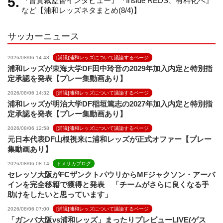
『曺貴裁監督インタビュー』『Inside REDS、有料化へ』
など【浦和レッズネタまとめ(8/4)】
l
サッカーニュース
2026/08/06 14:43
[浦議]浦和レッズについて議論するページ
浦和レッズが東海大学DF田中玲音の2029年加入内定と特別指
定承認を発表【プレー集動画あり】
2026/08/06 14:32
[浦議]浦和レッズについて議論するページ
浦和レッズが明治大学DF稲垣篤志の2027年加入内定と特別指
定承認を発表【プレー集動画あり】
2026/08/06 12:58
[浦議]浦和レッズについて議論するページ
元日本代表DF山根視来に浦和レッズが正式オファー【プレー
集動画あり】
2026/08/06 08:14
ドメサカブログ
セレッソ大阪がFCザンクトパウリからMFジャクソン・アーバ
インを完全移籍で獲得と発表 「チームがさらに良くなる手
助けをしたいと思っています」
2026/08/06 07:00
[浦議]浦和レッズについて議論するページ
「ガンバ大阪vs浦和レッズ」まったりプレビューLIVE(ゲス