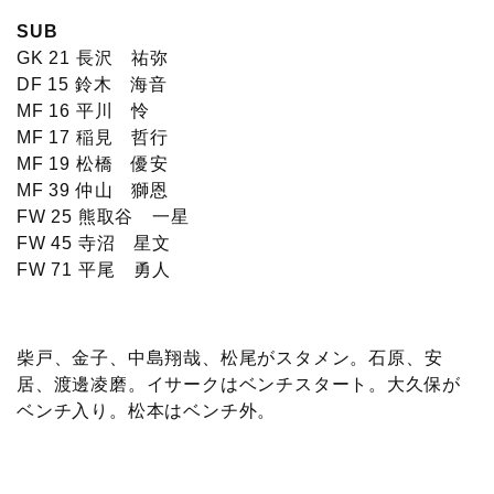
SUB
GK 21 長沢 祐弥
DF 15 鈴木 海音
MF 16 平川 怜
MF 17 稲見 哲行
MF 19 松橋 優安
MF 39 仲山 獅恩
FW 25 熊取谷 一星
FW 45 寺沼 星文
FW 71 平尾 勇人
柴戸、金子、中島翔哉、松尾がスタメン。石原、安
居、渡邊凌磨。イサークはベンチスタート。大久保が
ベンチ入り。松本はベンチ外。