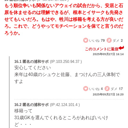
もう順位争いも関係ないアウェイの試合だから、安居と石
原を休ませるのは理解できるが、根本とイサークも先発さ
せてもいいだろ。もはや、牲川は移籍を考える方が良いだ
ろ。これで、どうやってモチベーションを保てと言うのだ
ろうか。
いいね
79
ダメ
2
このコメントに返信
2025年09月27日 16:14
16.1 匿名の浦和サポ
(IP:103.250.94.37 )
安心してください
来年は40歳のシュウと佐藤、まつけんの三人体制で
すよ
いいね
4
ダメ
17
2025年09月27日 16:20
16.2 匿名の浦和サポ
(IP:42.124.101.4 )
移籍って
31歳GKを選んでくれるところがあればいいけ
ど・・・