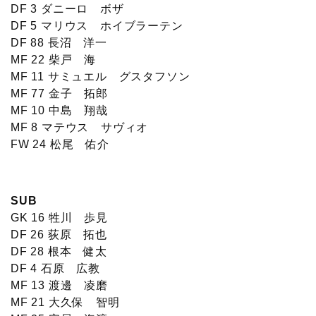
DF 3 ダニーロ ボザ
DF 5 マリウス ホイブラーテン
DF 88 長沼 洋一
MF 22 柴戸 海
MF 11 サミュエル グスタフソン
MF 77 金子 拓郎
MF 10 中島 翔哉
MF 8 マテウス サヴィオ
FW 24 松尾 佑介
SUB
GK 16 牲川 歩見
DF 26 荻原 拓也
DF 28 根本 健太
DF 4 石原 広教
MF 13 渡邊 凌磨
MF 21 大久保 智明