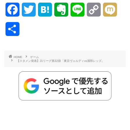
F
T
H
E
L
C
M
a
w
a
v
i
o
i
共
c
i
t
e
n
p
x
有
e
t
e
r
e
y
i
HOME
ゲーム
【スタメン発表】J1リーグ第32節「東京ヴェルディvs浦和レッズ」
b
t
n
n
L
o
e
a
o
i
o
r
t
n
k
e
k