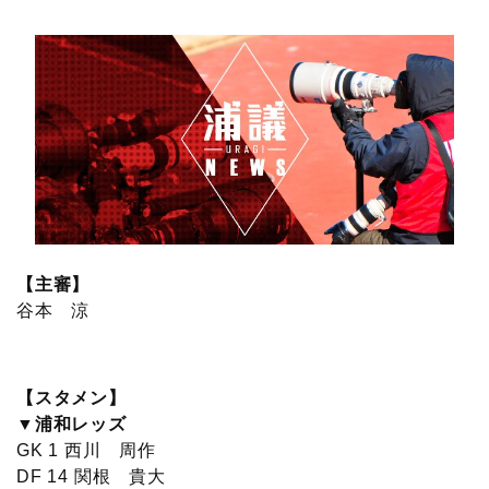
c
i
t
e
n
p
x
有
e
t
e
r
e
y
i
b
t
n
n
L
o
e
a
o
i
o
r
t
n
k
e
k
【主審】
谷本 涼
【スタメン】
▼浦和レッズ
GK 1 西川 周作
DF 14 関根 貴大