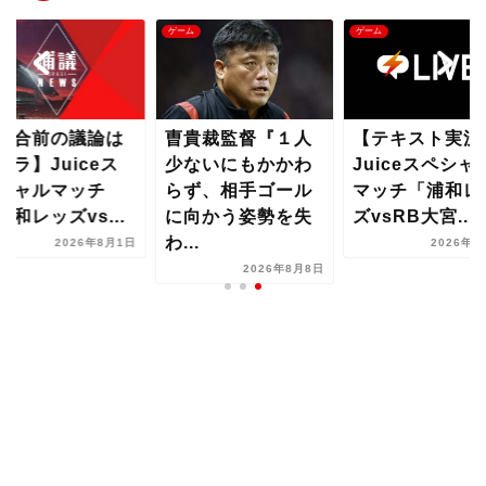
ム
ゲーム
ゲーム
試合前の議論は
曺貴裁監督『１人
【テキスト実況
チラ】Juiceス
少ないにもかかわ
Juiceスペシャ
シャルマッチ
らず、相手ゴール
マッチ「浦和レ
浦和レッズvs...
に向かう姿勢を失
ズvsRB大宮...
わ...
2026年8月1日
2026年8
2026年8月8日