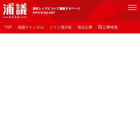
[浦議]浦和レッズについて議論するページ
TOP
浦議チャンネル
メイン掲示板
過去記事

記事検索