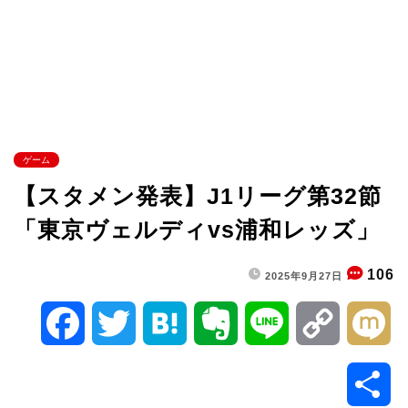
ゲーム
【スタメン発表】J1リーグ第32節
「東京ヴェルディvs浦和レッズ」
106
2025年9月27日
F
T
H
E
L
C
M
a
w
a
v
i
o
i
共