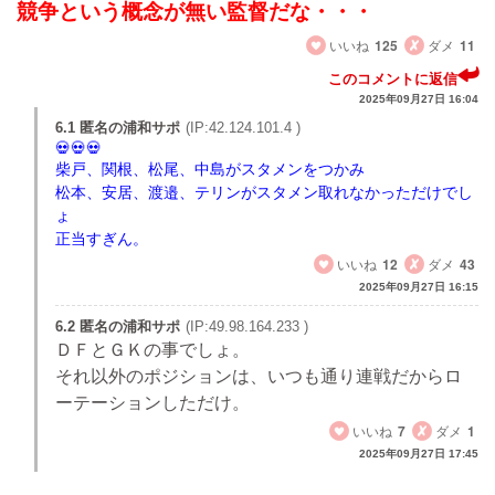
競争という概念が無い監督だな・・・
いいね
125
ダメ
11
このコメントに返信
2025年09月27日 16:04
6.1 匿名の浦和サポ
(IP:42.124.101.4 )
柴戸、関根、松尾、中島がスタメンをつかみ
松本、安居、渡邉、テリンがスタメン取れなかっただけでし
ょ
正当すぎん。
いいね
12
ダメ
43
2025年09月27日 16:15
6.2 匿名の浦和サポ
(IP:49.98.164.233 )
ＤＦとＧＫの事でしょ。
それ以外のポジションは、いつも通り連戦だからロ
ーテーションしただけ。
いいね
7
ダメ
1
2025年09月27日 17:45