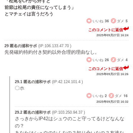
「松尾をCFから外すと
前節は松尾の責任になってしまう」
とマチェイは言うだろう
いいね
36
ダメ
5
このコメントに返信
2025年09月27日 16:24
29 匿名の浦和サポ
(IP:106.133.47.70 )
先発確約特約付き契約以外合理的理由なし。
いいね
26
ダメ
4
このコメントに返信
2025年09月27日 16:26
29.1 匿名の浦和サポ
(IP:42.124.101.4 )
〇ホ
いいね
2
ダメ
16
2025年09月27日 16:32
29.2 匿名の浦和サポ
(IP:103.250.94.37 )
さっきからIP42はシュウのこと守ってるけどなんな
の？
あなたはシュウのなんなの？知り合いなの？友達な