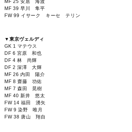
MF 25 安居 海渡
MF 39 早川 隼平
FW 99 イサーク キーセ テリン
▼東京ヴェルディ
GK 1 マテウス
DF 6 宮原 和也
DF 4 林 尚輝
DF 2 深澤 大輝
MF 26 内田 陽介
MF 8 齋藤 功佑
MF 7 森田 晃樹
MF 40 新井 悠太
FW 14 福田 湧矢
FW 9 染野 唯月
FW 38 唐山 翔自