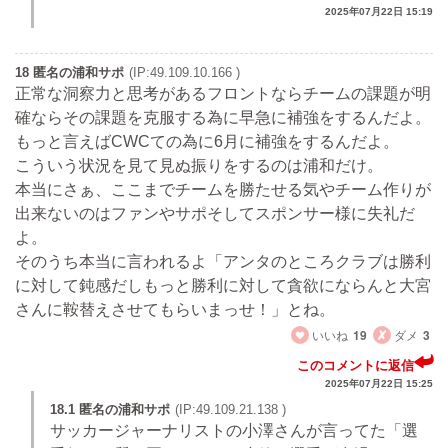
2025年07月22日 15:19
18 匿名の浦和サポ
(IP:49.109.10.166 )
正常な洞察力と思考があるフロントならチームの課題が明
確ならその課題を克服する為に早急に補強をするんだよ。
もっと言えばCWCての為に6月に補強をするんだよ。
こういう状況を見て見ぬ振りをするのは浦和だけ。
本当にさぁ、ここまでチームを勝たせる気やチーム作りが
出来ないのはファンやサポそしてスポンサー様に失礼だ
よ。
そのうち本当に言われるよ「アンタのところクラブは勝利
に対して鈍感だしもっと勝利に対して貪欲にならんと大宮
さんに鞍替えさせてもらいまっせ！」とね。
いいね
19
ダメ
3
このコメントに返信
2025年07月22日 15:25
18.1 匿名の浦和サポ
(IP:49.109.21.138 )
サッカージャーナリストの小澤さんが言ってた「選