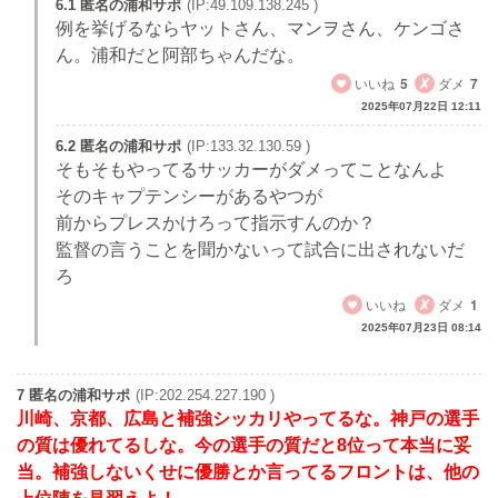
6.1 匿名の浦和サポ
(IP:49.109.138.245 )
例を挙げるならヤットさん、マンヲさん、ケンゴさ
ん。浦和だと阿部ちゃんだな。
いいね
5
ダメ
7
2025年07月22日 12:11
6.2 匿名の浦和サポ
(IP:133.32.130.59 )
そもそもやってるサッカーがダメってことなんよ
そのキャプテンシーがあるやつが
前からプレスかけろって指示すんのか？
監督の言うことを聞かないって試合に出されないだ
ろ
いいね
ダメ
1
2025年07月23日 08:14
7 匿名の浦和サポ
(IP:202.254.227.190 )
川崎、京都、広島と補強シッカリやってるな。神戸の選手
の質は優れてるしな。今の選手の質だと8位って本当に妥
当。補強しないくせに優勝とか言ってるフロントは、他の