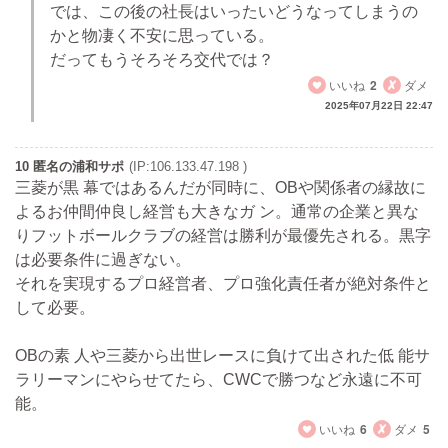
では、この後の社長はいったいどうなってしまうの
かと物凄く不安に思っている。
だってもうそろそろ交代では？
いいね
2
ダメ
2025年07月22日 22:47
10 匿名の浦和サポ
(IP:106.133.47.198 )
三菱が黒 幕ではあるんだが同時に、OBや関係者の縁故に
よるお仲間仲良し経営も大きなガ ン。通常の企業と異な
りフットボールクラブの経営は勝利が最優先される。黒字
は必要条件に過ぎない。
それを実現するプロ経営者、プロ強化責任者が絶対条件と
して必要。
OBの素 人や三菱から出世レースに負けて出された低 能サ
ラリーマンにやらせてたら、CWCで勝つなど永遠に不可
能。
いいね
6
ダメ
5