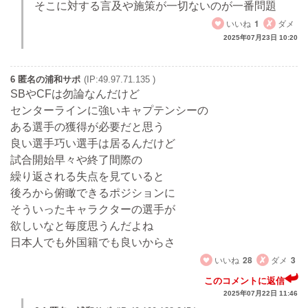
そこに対する言及や施策が一切ないのが一番問題
いいね
1
ダメ
2025年07月23日 10:20
6 匿名の浦和サポ
(IP:49.97.71.135 )
SBやCFは勿論なんだけど
センターラインに強いキャプテンシーの
ある選手の獲得が必要だと思う
良い選手巧い選手は居るんだけど
試合開始早々や終了間際の
繰り返される失点を見ていると
後ろから俯瞰できるポジションに
そういったキャラクターの選手が
欲しいなと毎度思うんだよね
日本人でも外国籍でも良いからさ
いいね
28
ダメ
3
このコメントに返信
2025年07月22日 11:46