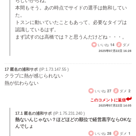
らしいからね。
本間もそう。あの時点でサイドの選手は飽和してい
た。
トスンに動いていたこともあって、必要なタイプは
認識しているはず。
まず試すのは高橋では？と思うんだけどね・・・。
いいね
14
ダメ
2025年07月22日 16:28
17 匿名の浦和サポ
(IP:1.73.147.55 )
クラブに熱が感じられない
熱が伝わらない
いいね
27
ダメ
2
このコメントに返信
2025年07月22日 14:05
17.1 匿名の浦和サポ
(IP:1.75.231.240 )
熱ないんじゃない？ほどほどの順位で経営黒字ならOKな
んでしょ
いいね
28
ダメ
1