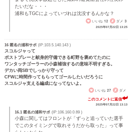
たいだな・・・
浦和もTGCによっていづれは沈没するんかな？
いいね
12
ダメ
3
2025年07月22日 13:25
16 匿名の浦和サポ
(IP:103.5.140.143 )
スコルジャって
ポストプレーと献身的守備できる町野を褒めてたのに
ワンタッチゴーラーの小森補強するの意味不明すぎる。
デカい両SBでしっかり守って
CFWに時間作ってもらってゴールしたいだろうに
スコルジャ支える編成になってないよ。
いいね
27
ダメ
このコメントに返信
2025年07月22日 13:13
16.1 匿名の浦和サポ
(IP:106.160.0.89 )
小森に関してはフロントが「ずっと追っていた選手
でこのタイミングで取れそうだから取った」って事