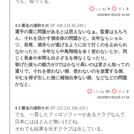
うん。知ってる。
いいね
9
ダメ
6
2025年07月22日 15:09
4.2 匿名の浦和サポ
(IP:106.133.45.249 )
選手の質に問題があるとは思えないなぁ。監督はもちろ
ん、それを活かす側全体の問題かと。去年ならショル
ツ、岩尾、酒井らが逃げるように出て行くのを止められ
なかったり、今年なら中島翔哉を全く使わないとか、同
じく長倉や本間も出さざるを得なくなったり。
挙げた彼らの能力がJではかなり高いのは皆さん知っての
通りで。それを使わない側、使わないのを放置する側、
やむを得ず出した後に補強出来ない側、などなどの問題
かなと。
いいね
30
ダメ
2
2025年07月22日 17:36
4.3 匿名の浦和サポ
(IP:122.131.106.224 )
でも、一貫したフィロソフィーがあるクラブなんて
日本にはほとんど無いけどね。
それでも結果を出すクラブは出している。