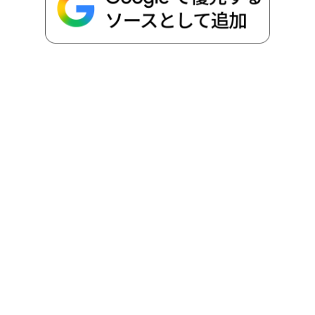
o
r
t
n
k
e
k