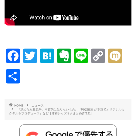
F
T
H
E
L
C
M
a
w
a
v
i
o
i
共
c
i
t
e
n
p
x
有
e
t
e
r
e
y
i
HOME
ニュース
『求められる競争、本質的に足りないもの』『興梠慎三 が本気でオリジナルカ
b
t
n
n
L
クテルをプロデュース』など【浦和レッズネタまとめ(7/22)】
o
e
a
o
i