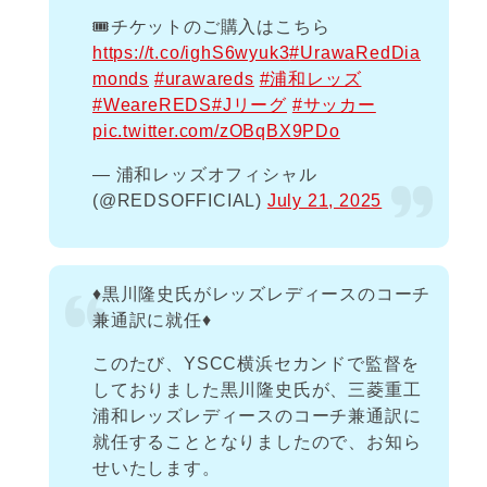
🎟️チケットのご購入はこちら
https://t.co/ighS6wyuk3
#UrawaRedDia
monds
#urawareds
#浦和レッズ
#WeareREDS
#Jリーグ
#サッカー
pic.twitter.com/zOBqBX9PDo
— 浦和レッズオフィシャル
(@REDSOFFICIAL)
July 21, 2025
♦️黒川隆史氏がレッズレディースのコーチ
兼通訳に就任♦️
このたび、YSCC横浜セカンドで監督を
しておりました黒川隆史氏が、三菱重工
浦和レッズレディースのコーチ兼通訳に
就任することとなりましたので、お知ら
せいたします。