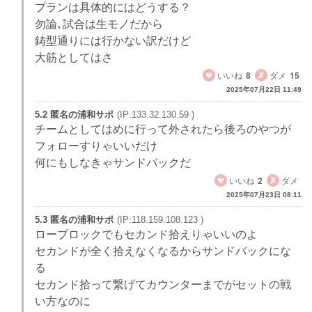
プランは具体的にはどうする？
勿論､試合は生モノだから
鋳型通りには行かない訳だけど
大筋としてはさ
いいね
8
ダメ
15
2025年07月22日 11:49
5.2 匿名の浦和サポ
(IP:133.32.130.59 )
チームとしてはめに行って外されたら後ろのやつが
フォローすりゃいいだけ
何にもしなきゃサンドバックだ
いいね
2
ダメ
2025年07月23日 08:11
5.3 匿名の浦和サポ
(IP:118.159.108.123 )
ローブロックでもセカンド拾えりゃいいのよ
セカンドが全く拾えなくなるからサンドバックにな
る
セカンド拾って繋げてカウンターまでがセットの戦
い方なのに