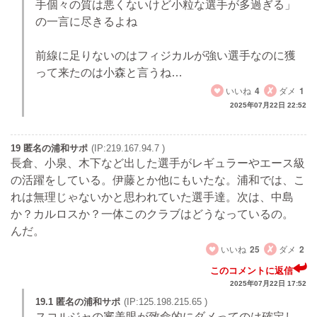
手個々の質は悪くないけど小粒な選手が多過ぎる」
の一言に尽きるよね
前線に足りないのはフィジカルが強い選手なのに獲
って来たのは小森と言うね…
いいね
4
ダメ
1
2025年07月22日 22:52
19 匿名の浦和サポ
(IP:219.167.94.7 )
長倉、小泉、木下など出した選手がレギュラーやエース級
の活躍をしている。伊藤とか他にもいたな。浦和では、こ
れは無理じゃないかと思われていた選手達。次は、中島
か？カルロスか？一体このクラブはどうなっているの。
んだ。
いいね
25
ダメ
2
このコメントに返信
2025年07月22日 17:52
19.1 匿名の浦和サポ
(IP:125.198.215.65 )
スコルジャの審美眼が致命的にダメってのは確定し