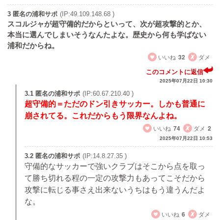
3 匿名の浦和サポ
(IP:49.109.148.68 )
スコルジャが超守備的だからといって、次が超攻撃的とか、
本当に選んでしまいそうなんたよな。歴史から何も学ばない
浦和だからね。
いいね
32
ダメ
このコメントに返信
2025年07月22日 10:30
3.1 匿名の浦和サポ
(IP:60.67.210.40 )
超守備的＝ただのドン引きサッカー。しかも普通に
崩されてる。これだからもう限界なんよね。
いいね
74
ダメ
2
2025年07月22日 10:53
3.2 匿名の浦和サポ
(IP:14.8.27.35 )
守備的なサッカーで強いクラブはそこから点を取っ
て勝ち切れる程の一定の攻撃力もあってこそだから
攻撃に転じる事さえ出来ないうちはもう違うんだよ
な。
いいね
6
ダメ