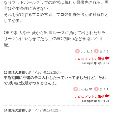
なりフットボールクラブの経営は勝利が最優先される。黒
字は必要条件に過ぎない。
それを実現するプロ経営者、プロ強化責任者が絶対条件と
して必要。
OBの素 人や三 菱から出 世レースに負けて出されたサラ
リーマンにやらせてたら、CWCで勝つなど永遠に不可
能。
いいね
3
ダメ
6
このコメントに返信
2025年07月22日 12:39
13 匿名の浦和サポ
(IP:58.70.182.253 )
中断期間に守備のテコ入れしたっていってましたけど、それ
で3失点は説明がつきませんよ。
いいね
31
ダメ
1
このコメントに返信
2025年07月22日 12:41
14 匿名の浦和サポ
(IP:49.98.174.121 )