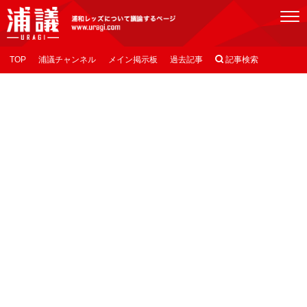
[浦議]浦和レッズについて議論するページ
TOP
浦議チャンネル
メイン掲示板
過去記事

記事検索