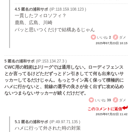
4.5 匿名の浦和サポ
(IP:118.159.108.123 )
一貫したフィロソフィ？
鹿島、広島、川崎
パッと思いつくだけで結構あるじゃん
いいね
2
ダメ
2025年07月23日 10:15
5 匿名の浦和サポ
(IP:153.134.27.3 )
CWC用の戦術はJリーグでは通用しない。ローディフェンス
とか言ってるけどただずっとドン引きしてて何も出来ないサ
ッカーしてるだけじゃん。もっとライン高く保って積極的に
ハメに行かないと、前線の選手の良さが全く出ずに攻め込め
ないつまらないサッカーが続くだけだぞ。
いいね
39
ダメ
このコメントに返信
2025年07月22日 11:42
5.1 匿名の浦和サポ
(IP:49.97.71.135 )
ハメに行って外された時の対策