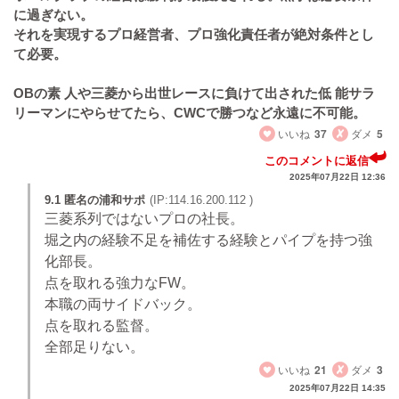
に過ぎない。
それを実現するプロ経営者、プロ強化責任者が絶対条件とし
て必要。
OBの素 人や三菱から出世レースに負けて出された低 能サラ
リーマンにやらせてたら、CWCで勝つなど永遠に不可能。
いいね
37
ダメ
5
このコメントに返信
2025年07月22日 12:36
9.1 匿名の浦和サポ
(IP:114.16.200.112 )
三菱系列ではないプロの社長。
堀之内の経験不足を補佐する経験とパイプを持つ強
化部長。
点を取れる強力なFW。
本職の両サイドバック。
点を取れる監督。
全部足りない。
いいね
21
ダメ
3
2025年07月22日 14:35