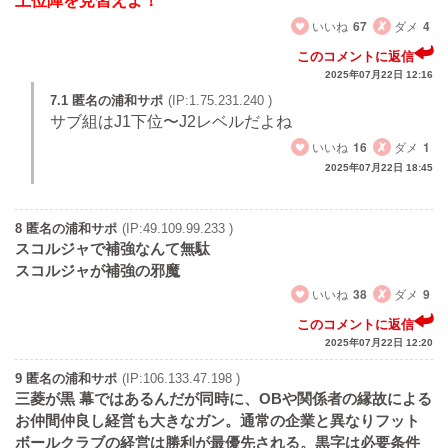
上位陣を見習えよ！
いいね
67
ダメ
4
このコメントに返信
2025年07月22日 12:16
7.1 匿名の浦和サポ
(IP:1.75.231.240 )
サブ組はJ1下位〜J2レベルだよね
いいね
16
ダメ
1
2025年07月22日 18:45
8 匿名の浦和サポ
(IP:49.109.99.233 )
スコルジャで補強なんて無駄
スコルジャが補強の邪魔
いいね
38
ダメ
9
このコメントに返信
2025年07月22日 12:20
9 匿名の浦和サポ
(IP:106.133.47.198 )
三菱が黒 幕ではあるんだが同時に、OBや関係者の縁故による
お仲間仲良し経営も大きなガン。通常の企業と異なりフット
ボールクラブの経営は勝利が最優先される。黒字は必要条件