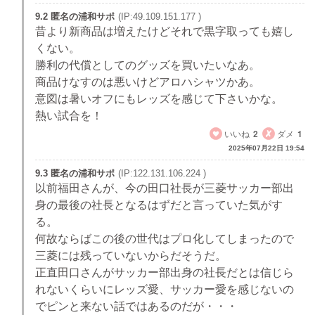
9.2 匿名の浦和サポ
(IP:49.109.151.177 )
昔より新商品は増えたけどそれで黒字取っても嬉し
くない。
勝利の代償としてのグッズを買いたいなあ。
商品けなすのは悪いけどアロハシャツかあ。
意図は暑いオフにもレッズを感じて下さいかな。
熱い試合を！
いいね
2
ダメ
1
2025年07月22日 19:54
9.3 匿名の浦和サポ
(IP:122.131.106.224 )
以前福田さんが、今の田口社長が三菱サッカー部出
身の最後の社長となるはずだと言っていた気がす
る。
何故ならばこの後の世代はプロ化してしまったので
三菱には残っていないからだそうだ。
正直田口さんがサッカー部出身の社長だとは信じら
れないくらいにレッズ愛、サッカー愛を感じないの
でピンと来ない話ではあるのだが・・・