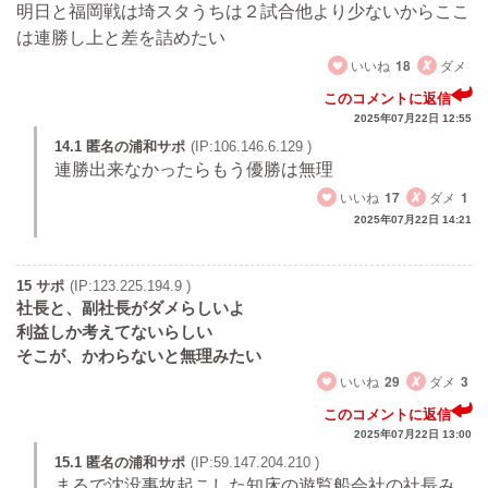
明日と福岡戦は埼スタうちは２試合他より少ないからここ
は連勝し上と差を詰めたい
いいね
18
ダメ
このコメントに返信
2025年07月22日 12:55
14.1 匿名の浦和サポ
(IP:106.146.6.129 )
連勝出来なかったらもう優勝は無理
いいね
17
ダメ
1
2025年07月22日 14:21
15 サポ
(IP:123.225.194.9 )
社長と、副社長がダメらしいよ
利益しか考えてないらしい
そこが、かわらないと無理みたい
いいね
29
ダメ
3
このコメントに返信
2025年07月22日 13:00
15.1 匿名の浦和サポ
(IP:59.147.204.210 )
まるで沈没事故起こした知床の遊覧船会社の社長み