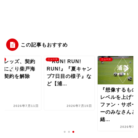
この記事もおすすめ
ース
ニュース
ニュース
和レッズ、契約
『RUN! RUN!
反により柴戸海
RUN!』『夏キャン
の契約を解除
プ7日目の様子』な
ど【浦...
『想像するもの
レベルを上げて
ファン・サポー
2026年7月11日
2026年7月15日
ーのみなさんと
緒...
2026年7月