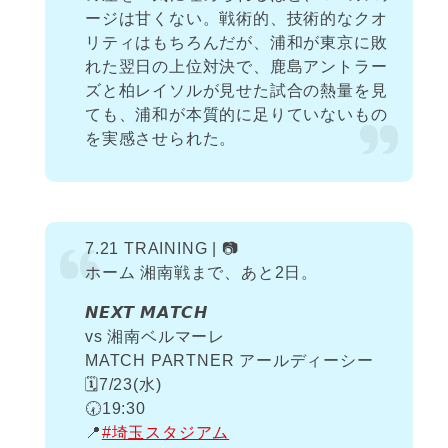
ージは甘くない。戦術的、技術的なクオ
リティはもちろんだが、浦和が東京に敗
れた翌日の上位対決で、鹿島アントラー
ズと柏レイソルが見せた試合の熱量を見
ても、浦和が本質的に足りていないもの
を実感させられた。
7.21 TRAINING | 📷
ホーム 湘南戦まで、あと2日。
𝙉𝙀𝙓𝙏 𝙈𝘼𝙏𝘾𝙃
vs 湘南ベルマーレ
MATCH PARTNER アールディーシー
🗓️7/23(水)
🕢19:30
📍
#埼玉スタジアム