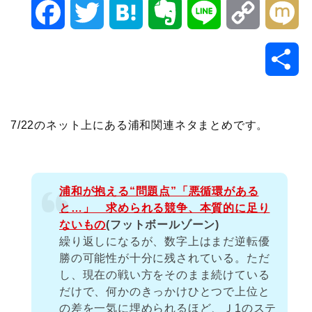
F
T
H
E
L
C
M
a
w
a
v
i
o
i
共
c
i
t
e
n
p
x
有
e
t
e
r
e
y
i
7/22のネット上にある浦和関連ネタまとめです。
b
t
n
n
L
o
e
a
o
i
浦和が抱える“問題点”「悪循環がある
と…」 求められる競争、本質的に足り
o
r
t
n
ないもの
(フットボールゾーン)
繰り返しになるが、数字上はまだ逆転優
k
e
k
勝の可能性が十分に残されている。ただ
し、現在の戦い方をそのまま続けている
だけで、何かのきっかけひとつで上位と
の差を一気に埋められるほど、Ｊ1のステ