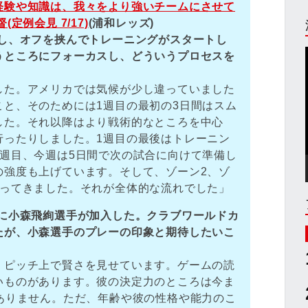
経験や知識は、我々をより強いチームにさせて
定例会見 7/17)
(浦和レッズ)
国し、オフを挟んでトレーニングがスタートし
うところにフォーカスし、どういうプロセスを
した。アメリカでは気候が少し違っていました
こと、そのためには1週目の最初の3日間はスム
した。それ以降はより戦術的なところを中心
行ったりしました。1週目の最後はトレーニン
2週目、今週は5日間で次の試合に向けて準備し
の強度も上げています。そして、ゾーン2、ゾ
行ってきました。それが全体的な流れでした」
前に小森飛絢選手が加入した。クラブワールドカ
たが、小森選手のプレーの印象と期待したいこ
、ピッチ上で賢さを見せています。ゲームの読
いものがあります。彼の決定力のところは今ま
ありません。ただ、年齢や彼の性格や能力のこ