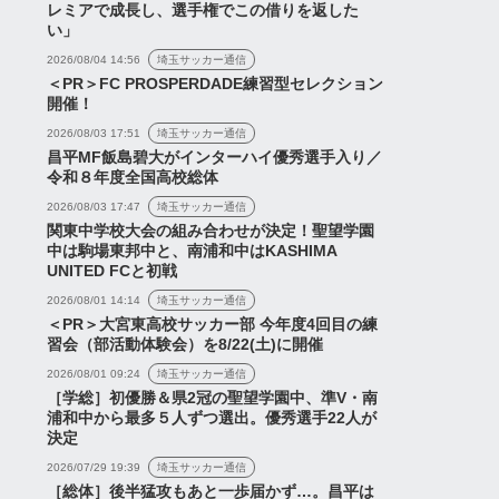
レミアで成長し、選手権でこの借りを返した
カップ2026第2戦「浦
『夏キャンプ4日目の様
い」
ッズvs藤枝MYFC」試
子』『はい、分かりました
2026/08/04 14:56
埼玉サッカー通信
果
(トニーニョ)』など【浦和
＜PR＞FC PROSPERDADE練習型セレクション
開催！
レッズネタま...
2026年7月22日
2026/08/03 17:51
埼玉サッカー通信
2026年7月12日
昌平MF飯島碧大がインターハイ優秀選手入り／
令和８年度全国高校総体
2026/08/03 17:47
埼玉サッカー通信
関東中学校大会の組み合わせが決定！聖望学園
中は駒場東邦中と、南浦和中はKASHIMA
UNITED FCと初戦
2026/08/01 14:14
埼玉サッカー通信
＜PR＞大宮東高校サッカー部 今年度4回目の練
習会（部活動体験会）を8/22(土)に開催
2026/08/01 09:24
埼玉サッカー通信
［学総］初優勝＆県2冠の聖望学園中、準V・南
浦和中から最多５人ずつ選出。優秀選手22人が
決定
2026/07/29 19:39
埼玉サッカー通信
［総体］後半猛攻もあと一歩届かず…。昌平は