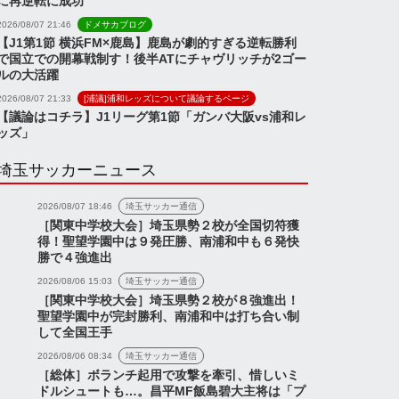
に再逆転に成功
2026/08/07 21:46
ドメサカブログ
【J1第1節 横浜FM×鹿島】鹿島が劇的すぎる逆転勝利
で国立での開幕戦制す！後半ATにチャヴリッチが2ゴー
ルの大活躍
2026/08/07 21:33
[浦議]浦和レッズについて議論するページ
【議論はコチラ】J1リーグ第1節「ガンバ大阪vs浦和レ
ッズ」
埼玉サッカーニュース
2026/08/07 18:46
埼玉サッカー通信
［関東中学校大会］埼玉県勢２校が全国切符獲
得！聖望学園中は９発圧勝、南浦和中も６発快
勝で４強進出
2026/08/06 15:03
埼玉サッカー通信
［関東中学校大会］埼玉県勢２校が８強進出！
聖望学園中が完封勝利、南浦和中は打ち合い制
ス
ニュース
して全国王手
2026/08/06 08:34
埼玉サッカー通信
［総体］ボランチ起用で攻撃を牽引、惜しいミ
ドルシュートも…。昌平MF飯島碧大主将は「プ