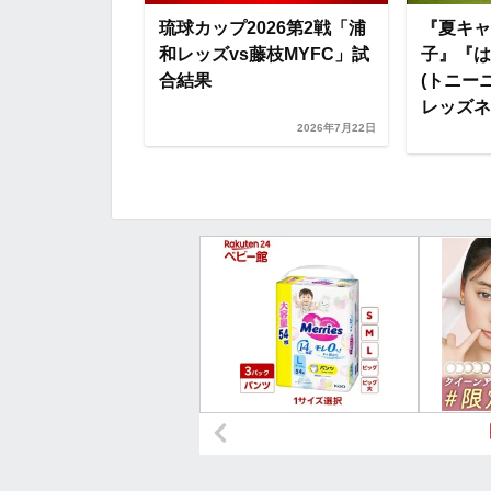
、インサイドハ
琉球カップ2026第2戦「浦
『夏キャ
地開拓へ』『浦
和レッズvs藤枝MYFC」試
子』『は
さいたまブロン
合結果
(トニー
..
レッズネタ
2026年7月22日
2026年7月22日