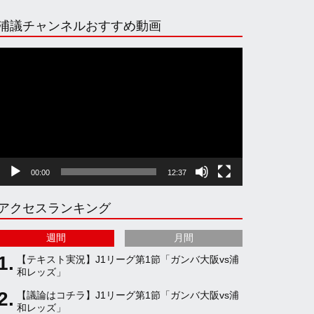
n
i
o
e
浦議チャンネルおすすめ動画
s
k
u
e
動
画
プ
t
T
T
d
レ
ー
ヤ
a
o
u
ー
00:00
12:37
g
k
b
アクセスランキング
r
e
週間
月間
a
C
【テキスト実況】J1リーグ第1節「ガンバ大阪vs浦
和レッズ」
【議論はコチラ】J1リーグ第1節「ガンバ大阪vs浦
m
h
和レッズ」