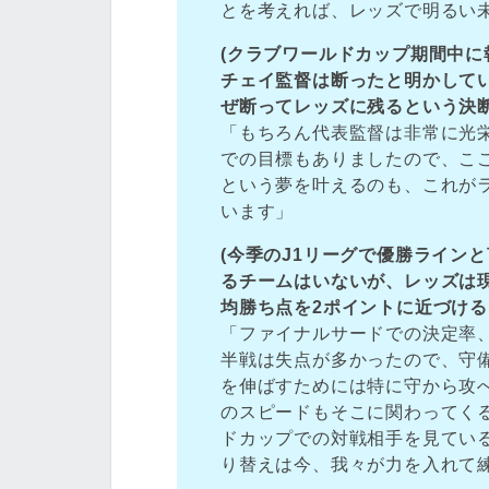
とを考えれば、レッズで明るい
(クラブワールドカップ期間中
チェイ監督は断ったと明かして
ぜ断ってレッズに残るという決断
「もちろん代表監督は非常に光
での目標もありましたので、こ
という夢を叶えるのも、これが
います」
(今季のJ1リーグで優勝ライン
るチームはいないが、レッズは現
均勝ち点を2ポイントに近づける
「ファイナルサードでの決定率
半戦は失点が多かったので、守
を伸ばすためには特に守から攻
のスピードもそこに関わってく
ドカップでの対戦相手を見てい
り替えは今、我々が力を入れて