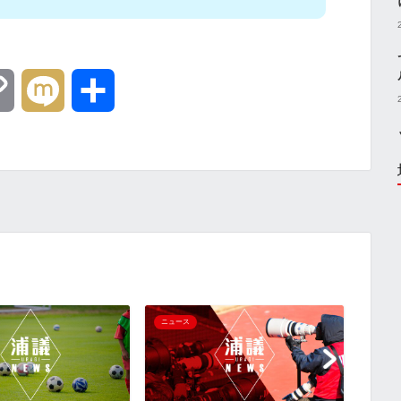
C
M
共
o
i
有
p
x
y
i
L
i
ニュース
ニュー
n
k