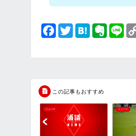
F
T
H
E
L
a
w
a
v
i
c
i
t
e
n
e
t
e
r
e
b
t
n
n
この記事もおすすめ
o
e
a
o
ニュース
ニュース
o
r
t
k
e