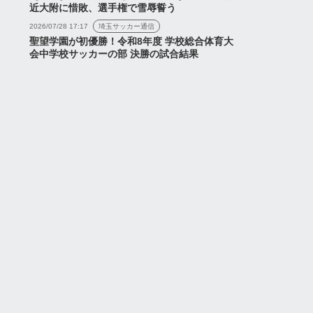
近大附に惜敗、選手権で雪辱誓う
2026/07/28 17:17
埼玉サッカー通信
聖望学園が初優勝！令和8年度 学校総合体育大
会中学校サッカーの部 決勝の試合結果