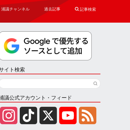
浦議チャンネル
過去記事

記事検索
サイト検索
浦議公式アカウント・フィード
I
T
X
Y
F