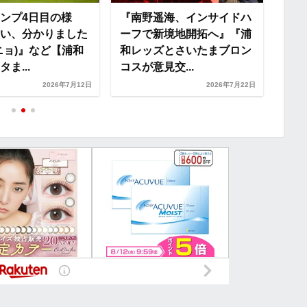
ンプ4日目の様
『南野遥海、インサイドハ
琉球
い、分かりました
ーフで新境地開拓へ』『浦
和レ
ニョ)』など【浦和
和レッズとさいたまブロン
合結
ま...
コスが意見交...
2026年7月12日
2026年7月22日