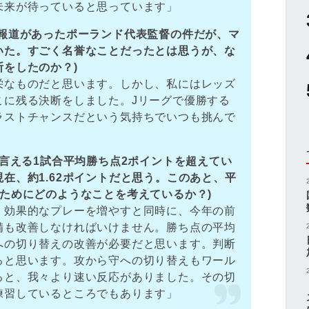
未来が待っていると思っています」
に報道があったポーランド代表監督の件だが、マ
いた。すごく名誉なことだったとは思うが、な
をしたのか？)
栄なものだと思います。しかし、私にはレッズ
こに残る決断をしました。Jリーグで優勝する
ラストチャンスだという気持ちでいつも挑んで
と言える1試合平均勝ち点2ポイントを超えてい
在、約1.62ポイントだと思う。このあと、平
ためにどのようなことを考えているか？)
、効果的なプレーを増やすと同時に、今年の前
備も改善しなければいけません。勝ち点の平均
への切り替えの改善が必要だと思います。判断
ると思います。攻から守への切り替えもワール
ると、我々より速い反応がありました。その切
練習しているところでもあります」