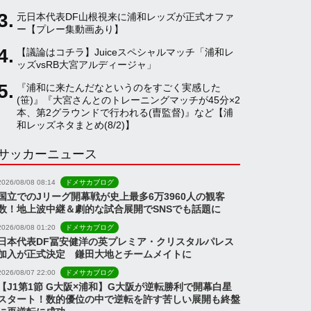
元日本代表DF山根視来に浦和レッズが正式オファ
a
ー【プレー集動画あり】
【議論はコチラ】Juiceスペシャルマッチ「浦和レ
ッズvsRB大宮アルディージャ」
n
『浦和に来たんだなというのをすごく実感した
(笹)』『大宮さんとのトレーニングマッチが45分×2
n
本、第2グラウンドで行われる(曺監督)』など【浦
和レッズネタまとめ(8/2)】
サッカーニュース
e
2026/08/08 08:14
ドメサカブログ
l
国立でのJリーグ開幕戦が史上最多6万3960人の観客
数！地上波中継＆劇的な試合展開でSNSでも話題に
2026/08/08 01:20
ドメサカブログ
日本代表DF冨安健洋の英プレミア・クリスタルパレス
加入が正式決定 鎌田大地とチームメイトに
2026/08/07 22:00
ドメサカブログ
【J1第1節 G大阪×浦和】G大阪が逆転勝利で開幕白星
スタート！数的優位の中で逆転を許す苦しい展開も終盤