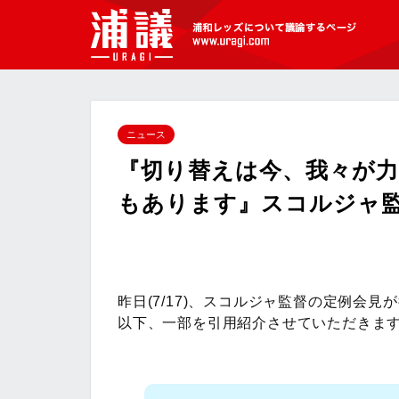
[浦議]浦和レッズについて議論するペ
ージ
ニュース
『切り替えは今、我々が
もあります』スコルジャ
昨日(7/17)、スコルジャ監督の定例会見
以下、一部を引用紹介させていただきま