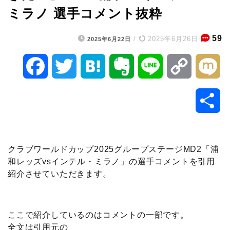
ミラノ 選手コメント抜粋
59
/
2025年6月26日
2025年6月22日
F
T
H
E
L
C
M
a
w
a
v
i
o
i
共
c
i
t
e
n
p
x
有
e
t
e
r
e
y
i
クラブワールドカップ2025グループステージMD2「浦
和レッズvsインテル・ミラノ」の選手コメントを引用
b
t
n
n
L
紹介させていただきます。
o
e
a
o
i
o
r
t
n
ここで紹介しているのはコメントの一部です。
全文は引用元の