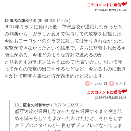
このコメントに返信
2025年06月22日 15:44
13 匿名の浦和サポ
(IP:49.109.149.75 )
2007年ミランに負けた後、堅守速攻が通用しなかったと
の判断から、ガラリと変えて保持しての攻撃を目指した。
今回もヨーロッパのクラブに対しては守りきれなかった、
攻撃ができなかったという結果で、さらに監督も代わる可
能性がある。今後どのような方針で進めるのか。
とりあえずガラポンはもう止めて!と言いたい。引いて守
ってからの攻撃の出口を作るなどなど、今あるものに磨き
をかけて時間を重ねた方が効率的だと思います。
いいね
13
ダメ
3
このコメントに返信
2025年06月22日 16:36
13.1 匿名の浦和サポ
(IP:27.84.132.50 )
堅守速攻が通用しなかったなら通用するまで突き詰
める試みをしてもよかったわけだけど、それをせず
クラブのスタイルが一貫せずブレブレになってしま