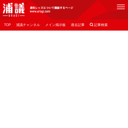
[浦議]浦和レッズについて議論するページ
TOP
浦議チャンネル
メイン掲示板
過去記事

記事検索