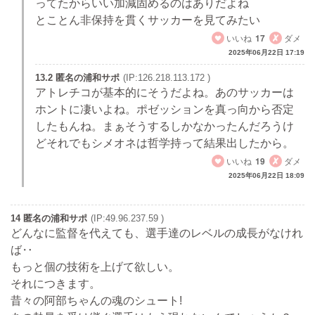
ってたからいい加減固めるのはありだよね
とことん非保持を貫くサッカーを見てみたい
いいね
17
ダメ
2025年06月22日 17:19
13.2 匿名の浦和サポ
(IP:126.218.113.172 )
アトレチコが基本的にそうだよね。あのサッカーは
ホントに凄いよね。ポゼッションを真っ向から否定
したもんね。まぁそうするしかなかったんだろうけ
どそれでもシメオネは哲学持って結果出したから。
いいね
19
ダメ
2025年06月22日 18:09
14 匿名の浦和サポ
(IP:49.96.237.59 )
どんなに監督を代えても、選手達のレベルの成長がなけれ
ば‥
もっと個の技術を上げて欲しい。
それにつきます。
昔々の阿部ちゃんの魂のシュート!