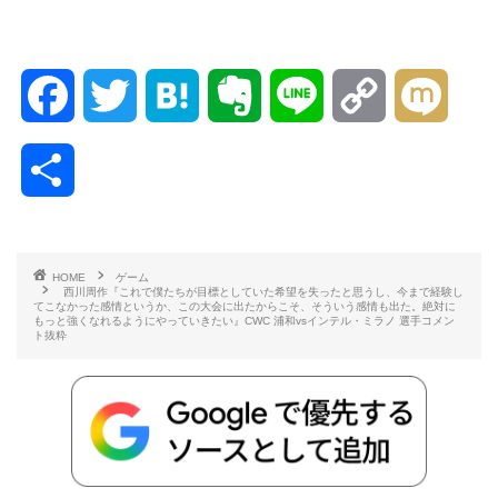
F
T
H
E
L
C
M
a
w
a
v
i
o
i
共
c
i
t
e
n
p
x
有
e
t
e
r
e
y
i
HOME
ゲーム
西川周作『これで僕たちが目標としていた希望を失ったと思うし、今まで経験し
b
t
n
n
L
てこなかった感情というか、この大会に出たからこそ、そういう感情も出た。絶対に
もっと強くなれるようにやっていきたい』CWC 浦和vsインテル・ミラノ 選手コメン
ト抜粋
o
e
a
o
i
o
r
t
n
k
e
k