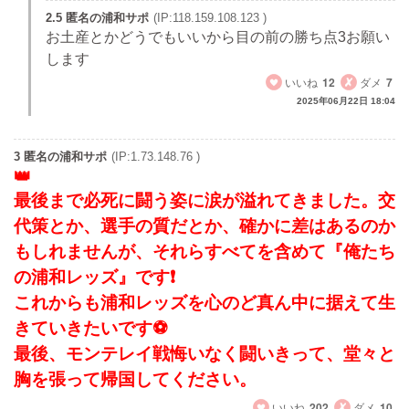
2.5 匿名の浦和サポ
(IP:118.159.108.123 )
お土産とかどうでもいいから目の前の勝ち点3お願い
します
いいね
12
ダメ
7
2025年06月22日 18:04
3 匿名の浦和サポ
(IP:1.73.148.76 )
最後まで必死に闘う姿に涙が溢れてきました。交
代策とか、選手の質だとか、確かに差はあるのか
もしれませんが、それらすべてを含めて『俺たち
の浦和レッズ』です❗
これからも浦和レッズを心のど真ん中に据えて生
きていきたいです⚽
最後、モンテレイ戦悔いなく闘いきって、堂々と
胸を張って帰国してください。
いいね
202
ダメ
10