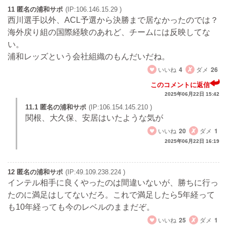
11 匿名の浦和サポ
(IP:106.146.15.29 )
西川選手以外、ACL予選から決勝まで居なかったのでは？
海外戻り組の国際経験のあれど、チームには反映してな
い。
浦和レッズという会社組織のもんだいだね。
いいね
4
ダメ
26
このコメントに返信
2025年06月22日 15:42
11.1 匿名の浦和サポ
(IP:106.154.145.210 )
関根、大久保、安居はいたような気が
いいね
20
ダメ
1
2025年06月22日 16:19
12 匿名の浦和サポ
(IP:49.109.238.224 )
インテル相手に良くやったのは間違いないが、勝ちに行っ
たのに満足はしてないだろ。これで満足したら5年経って
も10年経っても今のレベルのままだぞ。
いいね
25
ダメ
1