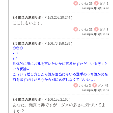
いいね
26
ダメ
2
2025年06月22日 19:50
7.4 匿名の浦和サポ
(IP:153.205.20.244 )
ここにもいます。
いいね
22
ダメ
1
2025年06月22日 20:23
7.5 匿名の浦和サポ
(IP:106.73.158.129 )
7.3
7.4
具体的に誰にお礼を言いたいかに言及せずただ「いるぞ」と
いう反論w
こういう返し方したら誰か適当に今いる選手のうち誰かの名
前を出すだけだろうから別に返信しなくてもいいよ。
いいね
2
ダメ
42
2025年06月22日 20:34
7.6 匿名の浦和サポ
(IP:106.155.2.160 )
あなた、顔真っ赤ですが、ダメの多さに気づいてま
すか？