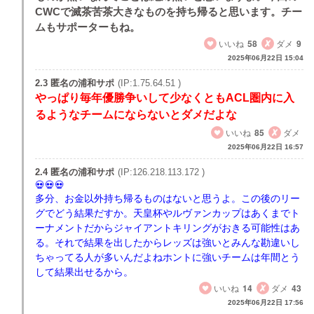
CWCで滅茶苦茶大きなものを持ち帰ると思います。チー
ムもサポーターもね。
いいね
58
ダメ
9
2025年06月22日 15:04
2.3 匿名の浦和サポ
(IP:1.75.64.51 )
やっぱり毎年優勝争いして少なくともACL圏内に入
るようなチームにならないとダメだよな
いいね
85
ダメ
2025年06月22日 16:57
2.4 匿名の浦和サポ
(IP:126.218.113.172 )
多分、お金以外持ち帰るものはないと思うよ。この後のリー
グでどう結果だすか。天皇杯やルヴァンカップはあくまでト
ーナメントだからジャイアントキリングがおきる可能性はあ
る。それで結果を出したからレッズは強いとみんな勘違いし
ちゃってる人が多いんだよねホントに強いチームは年間とう
して結果出せるから。
いいね
14
ダメ
43
2025年06月22日 17:56