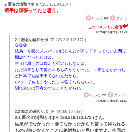
2 匿名の浦和サポ
(IP:153.151.94.134 )
選手は頑張ってたと思う。
いいね
84
ダメ
3
このコメントに返信
2025年06月22日 13:47
2.1 匿名の浦和サポ
(IP:126.218.113.172 )
結局、今回のメンバーのほとんどがアジアとってない人間で
棚ぼただったわけよ。
誇りに思うのは肯定も否定もしないよ。
ただ結果として得られるものがなかった。世界ととか言うけ
ど日本でも結果出てないんだから。
いつまでもよくやったじゃ強くならないよ。
馴れ合いは弱者のすることだからね。
いいね
22
ダメ
65
2025年06月22日 14:49
2.2 匿名の浦和サポ
(IP:49.106.130.85 )
2.1 匿名の浦和サポ(IP:126.218.113.172 )さん。
結果がでなかった・勝てなかったからと言って得られる
ものが無いなんてことは絶対無いと思いますよ。今回の