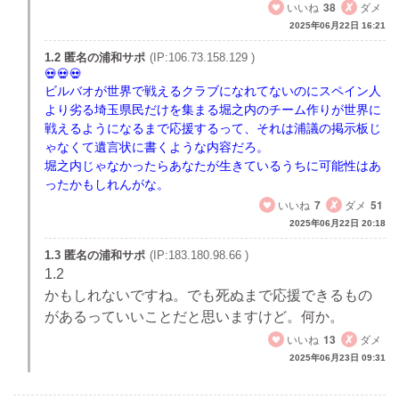
いいね
38
ダメ
2025年06月22日 16:21
1.2 匿名の浦和サポ
(IP:106.73.158.129 )
ビルバオが世界で戦えるクラブになれてないのにスペイン人
より劣る埼玉県民だけを集まる堀之内のチーム作りが世界に
戦えるようになるまで応援するって、それは浦議の掲示板じ
ゃなくて遺言状に書くような内容だろ。
堀之内じゃなかったらあなたが生きているうちに可能性はあ
ったかもしれんがな。
いいね
7
ダメ
51
2025年06月22日 20:18
1.3 匿名の浦和サポ
(IP:183.180.98.66 )
1.2
かもしれないですね。でも死ぬまで応援できるもの
があるっていいことだと思いますけど。何か。
いいね
13
ダメ
2025年06月23日 09:31