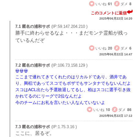
いいね
61
ダメ
8
このコメントに返信
2025年06月22日 14:20
7.1 匿名の浦和サポ
(IP:59.147.204.210 )
勝手に終わらせるなよ・・・まだモンテ霊船が残っ
ているんだぞ
いいね
20
ダメ
6
2025年06月22日 14:47
7.2 匿名の浦和サポ
(IP:106.73.158.129 )
ここまで連れてきてくれたのはリカルドであり、酒井であ
り、興梠であってスコでもボザでもサンタナでもないんだよ
スコはACL出たら予選敗退してるし、柏はスコに選手引き抜
かれてるのにリーグで2位なんだよ
今のチームにお礼を言いたい人なんていないよ
いいね
10
ダメ
86
2025年06月22日 17:12
7.3 匿名の浦和サポ
(IP:1.75.3.16 )
ここに、居るぞ。