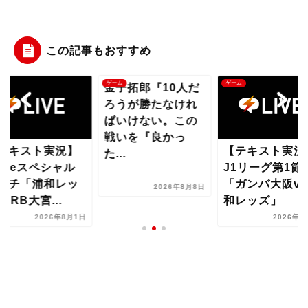
この記事もおすすめ
ム
ゲーム
ゲーム
金子拓郎『10人だ
ろうが勝たなけれ
ばいけない。この
戦いを『良かっ
テキスト実況】
【テキスト実況
た...
uiceスペシャル
J1リーグ第1節
ッチ「浦和レッ
「ガンバ大阪vs
2026年8月8日
vsRB大宮...
和レッズ」
2026年8月1日
2026年8