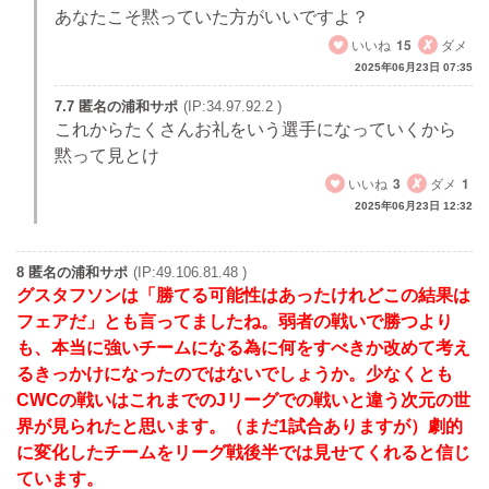
あなたこそ黙っていた方がいいですよ？
いいね
15
ダメ
2025年06月23日 07:35
7.7 匿名の浦和サポ
(IP:34.97.92.2 )
これからたくさんお礼をいう選手になっていくから
黙って見とけ
いいね
3
ダメ
1
2025年06月23日 12:32
8 匿名の浦和サポ
(IP:49.106.81.48 )
グスタフソンは「勝てる可能性はあったけれどこの結果は
フェアだ」とも言ってましたね。弱者の戦いで勝つより
も、本当に強いチームになる為に何をすべきか改めて考え
るきっかけになったのではないでしょうか。少なくとも
CWCの戦いはこれまでのJリーグでの戦いと違う次元の世
界が見られたと思います。（まだ1試合ありますが）劇的
に変化したチームをリーグ戦後半では見せてくれると信じ
ています。