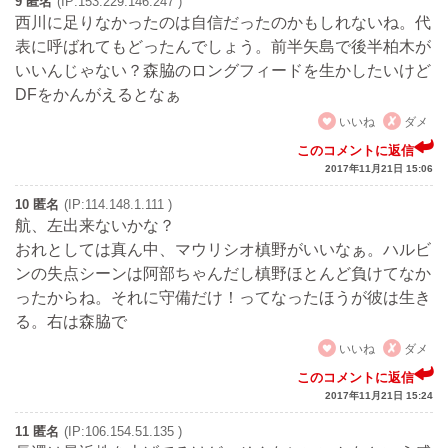
9 匿名
(IP:153.229.146.247 )
西川に足りなかったのは自信だったのかもしれないね。代
表に呼ばれてもどったんでしょう。前半矢島で後半柏木が
いいんじゃない？森脇のロングフィードを生かしたいけど
DFをかんがえるとなぁ
いいね
ダメ
このコメントに返信
2017年11月21日 15:06
10 匿名
(IP:114.148.1.111 )
航、左出来ないかな？
おれとしては真ん中、マウリシオ槙野がいいなぁ。ハルビ
ンの失点シーンは阿部ちゃんだし槙野ほとんど負けてなか
ったからね。それに守備だけ！ってなったほうが彼は生き
る。右は森脇で
いいね
ダメ
このコメントに返信
2017年11月21日 15:24
11 匿名
(IP:106.154.51.135 )