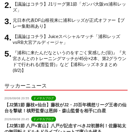
【議論はコチラ】J1リーグ第1節「ガンバ大阪vs浦和レッ
a
ズ」
元日本代表DF山根視来に浦和レッズが正式オファー【プ
n
レー集動画あり】
【議論はコチラ】Juiceスペシャルマッチ「浦和レッズ
n
vsRB大宮アルディージャ」
『浦和に来たんだなというのをすごく実感した(笹)』『大
e
宮さんとのトレーニングマッチが45分×2本、第2グラウン
ドで行われる(曺監督)』など【浦和レッズネタまとめ
(8/2)】
l
サッカーニュース
2026/08/08 20:55
ドメサカブログ
【J2第1節 藤枝×仙台】藤枝がJ2・J3百年構想リーグ王者の仙
台を撃破！槙野監督は恩師・森山監督を相手に白星
2026/08/08 20:45
ドメサカブログ
【J2第1節 八戸×富山】八戸が記念すべきJ2初勝利！佐藤祐太
の無回転ミドル＆ドライブシュートで富山を破る