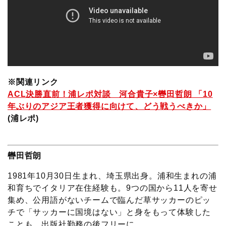
※関連リンク
ACL決勝直前！浦レポ対談 河合貴子×轡田哲朗 「10
年ぶりのアジア王者獲得に向けて、どう戦うべきか」
(浦レポ)
轡田哲朗
1981年10月30日生まれ、埼玉県出身。浦和生まれの浦
和育ちでイタリア在住経験も。9つの国から11人を寄せ
集め、公用語がないチームで臨んだ草サッカーのピッ
チで「サッカーに国境はない」と身をもって体験した
ことも。出版社勤務の後フリーに。