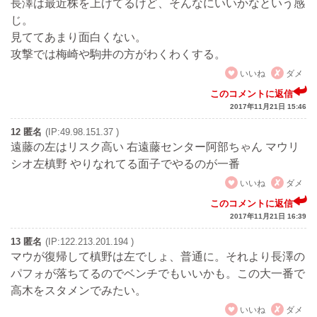
長澤は最近株を上げてるけど、そんなにいいかなという感
じ。
見ててあまり面白くない。
攻撃では梅崎や駒井の方がわくわくする。
いいね
ダメ
このコメントに返信
2017年11月21日 15:46
12 匿名
(IP:49.98.151.37 )
遠藤の左はリスク高い 右遠藤センター阿部ちゃん マウリ
シオ左槙野 やりなれてる面子でやるのが一番
いいね
ダメ
このコメントに返信
2017年11月21日 16:39
13 匿名
(IP:122.213.201.194 )
マウが復帰して槙野は左でしょ、普通に。それより長澤の
パフォが落ちてるのでベンチでもいいかも。この大一番で
高木をスタメンでみたい。
いいね
ダメ