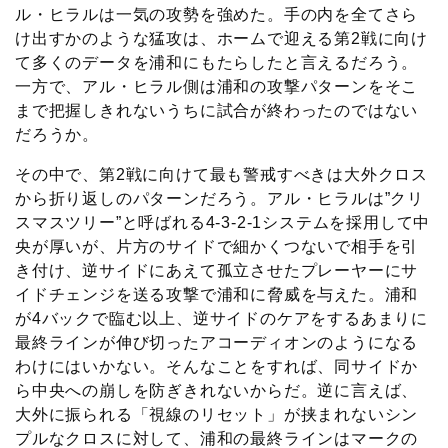
ル・ヒラルは一気の攻勢を強めた。手の内を全てさら
け出すかのような猛攻は、ホームで迎える第2戦に向け
て多くのデータを浦和にもたらしたと言えるだろう。
一方で、アル・ヒラル側は浦和の攻撃パターンをそこ
まで把握しきれないうちに試合が終わったのではない
だろうか。
その中で、第2戦に向けて最も警戒すべきは大外クロス
から折り返しのパターンだろう。アル・ヒラルは”クリ
スマスツリー”と呼ばれる4-3-2-1システムを採用して中
央が厚いが、片方のサイドで細かくつないで相手を引
き付け、逆サイドにあえて孤立させたプレーヤーにサ
イドチェンジを送る攻撃で浦和に脅威を与えた。浦和
が4バックで臨む以上、逆サイドのケアをするあまりに
最終ラインが伸び切ったアコーディオンのようになる
わけにはいかない。そんなことをすれば、同サイドか
ら中央への崩しを防ぎきれないからだ。逆に言えば、
大外に振られる「視線のリセット」が挟まれないシン
プルなクロスに対して、浦和の最終ラインはマークの