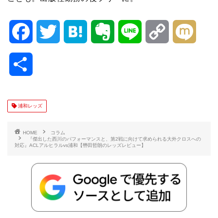
F
T
H
E
L
C
M
a
w
a
v
i
o
i
共
c
i
t
e
n
p
x
有
e
t
e
r
e
y
i
浦和レッズ
b
t
n
n
L
HOME
コラム
『傑出した西川のパフォーマンスと、第2戦に向けて求められる大外クロスへの
対応』ACLアルヒラルvs浦和【轡田哲朗のレッズレビュー】
o
e
a
o
i
o
r
t
n
k
e
k