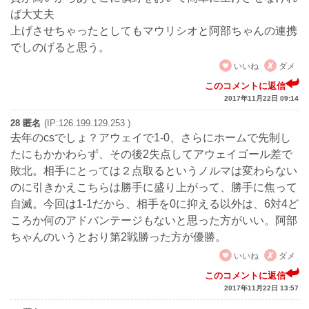
ば大丈夫
上げさせちゃったとしてもマウリシオと阿部ちゃんの連携
でしのげると思う。
いいね
ダメ
このコメントに返信
2017年11月22日 09:14
28 匿名
(IP:126.199.129.253 )
去年のcsでしょ？アウェイで1-0、さらにホームで先制し
たにもかかわらず、その後2失点してアウェイゴール差で
敗北。相手にとっては２点取るというノルマは変わらない
のに引きかえこちらは勝手に盛り上がって、勝手に焦って
自滅。今回は1-1だから、相手を0に抑える以外は、6対4ど
ころか何のアドバンテージもないと思った方がいい。阿部
ちゃんのいうとおり第2戦勝った方が優勝。
いいね
ダメ
このコメントに返信
2017年11月22日 13:57