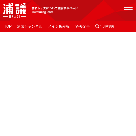
[浦議]浦和レッズについて議論するページ
TOP
浦議チャンネル
メイン掲示板
過去記事

記事検索