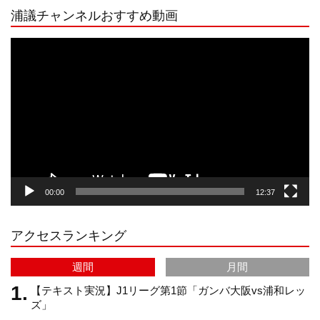
浦議チャンネルおすすめ動画
s
k
u
e
動
画
プ
t
T
T
d
レ
ー
a
o
u
ヤ
ー
g
k
b
00:00
12:37
r
e
アクセスランキング
a
C
週間
月間
m
h
【テキスト実況】J1リーグ第1節「ガンバ大阪vs浦和レッ
ズ」