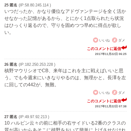
25 匿名
(IP:58.80.245.114 )
いつだったか、かなり優位なアドヴァンテージを全く活か
せなかった記憶があるから、とにかく1点取られたら状況
はひっくり返るので、守りを固めつつ早めに得点が欲し
い。
いいね
ダメ
このコメントに返信
2017年11月22日 06:25
26 匿名
(IP:182.250.253.228 )
槙野マウリシオでCB、来年はこれを主に戦えばいいと思
う。でも今週末にいきなりやるのは、無理かと。長澤を左
に回しての442が、無難。
いいね
ダメ
このコメントに返信
2017年11月22日 07:38
27 匿名
(IP:49.97.92.213 )
10 ハルビン云々の前に相手の右サイドいる2番のクラスの
質が高いからあそこに槙野をおいて簡単に上げさせなけれ