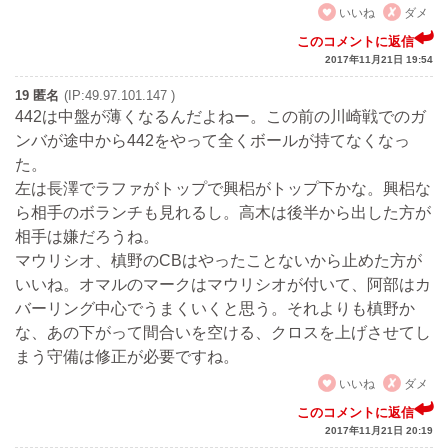
いいね
ダメ
このコメントに返信
2017年11月21日 19:54
19 匿名
(IP:49.97.101.147 )
442は中盤が薄くなるんだよねー。この前の川崎戦でのガ
ンバが途中から442をやって全くボールが持てなくなっ
た。
左は長澤でラファがトップで興梠がトップ下かな。興梠な
ら相手のボランチも見れるし。高木は後半から出した方が
相手は嫌だろうね。
マウリシオ、槙野のCBはやったことないから止めた方が
いいね。オマルのマークはマウリシオが付いて、阿部はカ
バーリング中心でうまくいくと思う。それよりも槙野か
な、あの下がって間合いを空ける、クロスを上げさせてし
まう守備は修正が必要ですね。
いいね
ダメ
このコメントに返信
2017年11月21日 20:19