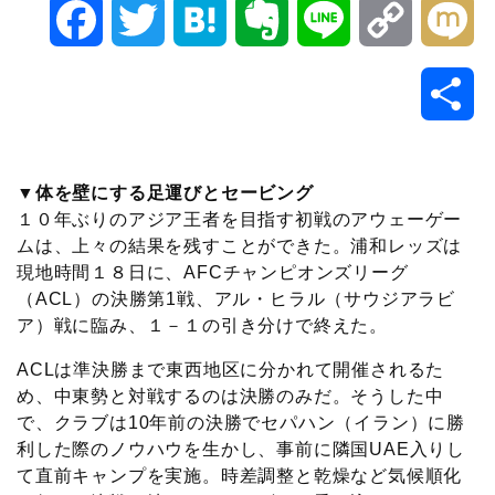
F
T
H
E
L
C
M
a
w
a
v
i
o
i
共
c
i
t
e
n
p
x
有
e
t
e
r
e
y
i
▼体を壁にする足運びとセービング
１０年ぶりのアジア王者を目指す初戦のアウェーゲー
b
t
n
n
L
ムは、上々の結果を残すことができた。浦和レッズは
現地時間１８日に、AFCチャンピオンズリーグ
o
e
a
o
i
（ACL）の決勝第1戦、アル・ヒラル（サウジアラビ
ア）戦に臨み、１－１の引き分けで終えた。
o
r
t
n
ACLは準決勝まで東西地区に分かれて開催されるた
k
e
k
め、中東勢と対戦するのは決勝のみだ。そうした中
で、クラブは10年前の決勝でセパハン（イラン）に勝
利した際のノウハウを生かし、事前に隣国UAE入りし
て直前キャンプを実施。時差調整と乾燥など気候順化