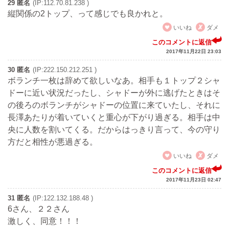
29 匿名
(IP:112.70.81.238 )
縦関係の2トップ、って感じでも良かれと。
いいね
ダメ
このコメントに返信
2017年11月22日 23:03
30 匿名
(IP:222.150.212.251 )
ボランチ一枚は辞めて欲しいなあ。相手も１トップ２シャ
ドーに近い状況だったし、シャドーが外に逃げたときはそ
の後ろのボランチがシャドーの位置に来ていたし、それに
長澤あたりが着いていくと重心が下がり過ぎる。相手は中
央に人数を割いてくる。だからはっきり言って、今の守り
方だと相性が悪過ぎる。
いいね
ダメ
このコメントに返信
2017年11月23日 02:47
31 匿名
(IP:122.132.188.48 )
6さん、２２さん
激しく、同意！！！