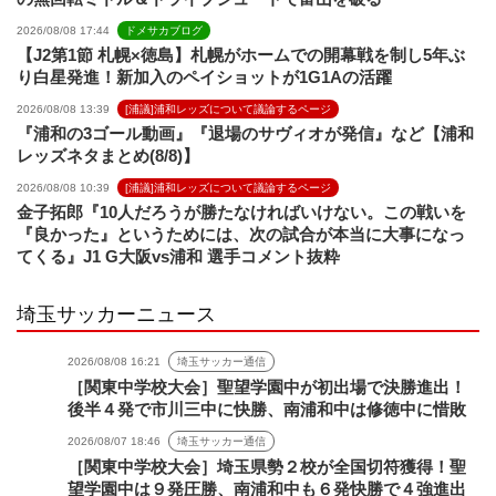
2026/08/08 17:44
ドメサカブログ
【J2第1節 札幌×徳島】札幌がホームでの開幕戦を制し5年ぶ
り白星発進！新加入のペイショットが1G1Aの活躍
2026/08/08 13:39
[浦議]浦和レッズについて議論するページ
『浦和の3ゴール動画』『退場のサヴィオが発信』など【浦和
レッズネタまとめ(8/8)】
2026/08/08 10:39
[浦議]浦和レッズについて議論するページ
金子拓郎『10人だろうが勝たなければいけない。この戦いを
『良かった』というためには、次の試合が本当に大事になっ
てくる』J1 G大阪vs浦和 選手コメント抜粋
埼玉サッカーニュース
2026/08/08 16:21
埼玉サッカー通信
［関東中学校大会］聖望学園中が初出場で決勝進出！
後半４発で市川三中に快勝、南浦和中は修徳中に惜敗
2026/08/07 18:46
埼玉サッカー通信
［関東中学校大会］埼玉県勢２校が全国切符獲得！聖
望学園中は９発圧勝、南浦和中も６発快勝で４強進出