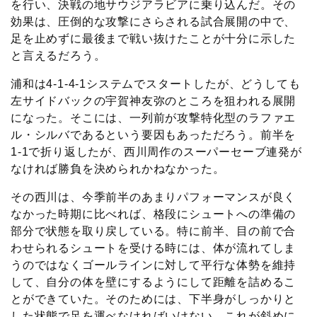
を行い、決戦の地サウジアラビアに乗り込んだ。その
効果は、圧倒的な攻撃にさらされる試合展開の中で、
足を止めずに最後まで戦い抜けたことが十分に示した
と言えるだろう。
浦和は4-1-4-1システムでスタートしたが、どうしても
左サイドバックの宇賀神友弥のところを狙われる展開
になった。そこには、一列前が攻撃特化型のラファエ
ル・シルバであるという要因もあっただろう。前半を
1-1で折り返したが、西川周作のスーパーセーブ連発が
なければ勝負を決められかねなかった。
その西川は、今季前半のあまりパフォーマンスが良く
なかった時期に比べれば、格段にシュートへの準備の
部分で状態を取り戻している。特に前半、目の前で合
わせられるシュートを受ける時には、体が流れてしま
うのではなくゴールラインに対して平行な体勢を維持
して、自分の体を壁にするようにして距離を詰めるこ
とができていた。そのためには、下半身がしっかりと
した状態で足を運べなければいけない。これが斜めに