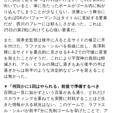
向いていると、体に当たったボールがゴール内に転が
り込んでしまうことが少なくない。決勝という舞台に
なればGKのパフォーマンスはタイトルに直結する要素
だが、西川のプレーには頼もしさがあった。これは、
25日の第2戦に向けても心強い要素だ。
また、堀孝史監督は後半に入ると左サイドの修正に手
を付けた。ラファエル・シルバを前線に出し、長澤和
輝に左サイドを重点的に見させる4-4-2での守備に変更
を加えたことがそうだ。これにより宇賀神の負担は軽
減され、アル・ヒラルの飛ばし過ぎもあり後半の半ば
過ぎからは前半のような決定的なピンチを迎えること
は無かった。
▼「何回かに1回はやられる」前提で準備するべき
百聞は一見に如かずという言葉がある通り、どれだけ
スカウティングを重ねても実際に対戦することほど生
きた情報が入る状況はない。このゲームで、ラファエ
ル・シルバが前半7分に先制ゴールを挙げたことで、ア