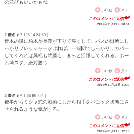
の並びもいいかもね。
いいね
ダメ
このコメントに返信
2017年11月21日 08:51
2 匿名
(IP:126.14.84.69 )
青木の隣に柏木か長澤が下りて厚くして、パスの出所にし
っかりプレッシャーかければ。一週間でしっかりリカバー
してくれれば興梠も武藤も、きっと活躍してくれる。ホー
ム埼スタ、絶対勝つ！
いいね
ダメ
このコメントに返信
2017年11月21日 11:39
3 匿名
(IP:1.66.96.234 )
後半からミシャ式の戦術にしたら相手をパニック状態にさ
せられるような気がする。
いいね
ダメ
このコメントに返信
2017年11月21日 12:19