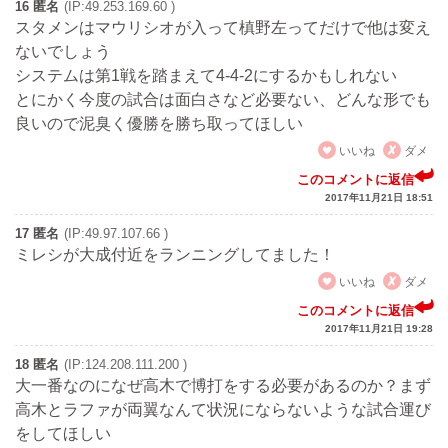
16 匿名
(IP:49.253.169.60 )
スタメンはマウリシオが入って槙野左ってだけで他は変え
ないでしょう
システムは第1戦を踏まえて4-4-2にするかもしれない
とにかく今度の試合は面白さなど必要ない、どんな形でも
良いので泥臭く優勝を勝ち取ってほしい
いいね
ダメ
このコメントに返信
2017年11月21日 18:51
17 匿名
(IP:49.97.107.66 )
ミレシが大成付近をランニングしてました！
いいね
ダメ
このコメントに返信
2017年11月21日 19:28
18 匿名
(IP:124.208.111.200 )
大一番なのになぜ高木で博打をする必要があるのか？まず
高木とラファが両翼なんて状況にならないような試合運び
をしてほしい