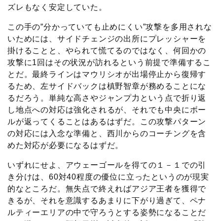
ズレもなく安定していた。
この手の”分かっていても止めにくい”攻撃を多用されな
いためには、サイドチェンジの出所にプレッシャーを
掛けることと、やられて慌てるのではなく、何回かの
攻撃に1回はその状況が訪れるという前提で準備するこ
とだ。最終ラインはマウリシオが出場停止から復帰す
るため、左サイドバックは槙野智章が務めることにな
るだろう。単純な高さやジャンプ力という点で折り返
し地点への対応は強化されるが、それでも中央にボー
ルが返ってくることはあるはずだ。この攻撃パターン
の対応には入念な準備と、西川からのコーチングを含
めた対応が必要になるはずだ。
いずれにせよ、アウェーゴールを得ての１－１での引
き分けは、60対40程度の優位に立ったというのが現実
的なところだ。無失点で終えればアジア王者を獲得で
きるが、それを意識するあまりに下がり過ぎて、ペナ
ルティーエリアの中で守ろうとする姿勢になることだ