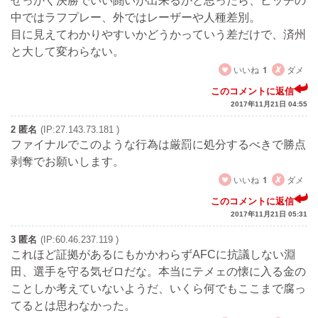
せっかく決勝でいい闘いが出来るかと思ったら、ピッチの
中ではラフプレー、外ではレーザーや人種差別。
目に見えてわかりやすいかどうかっていう差だけで、済州
と大して変わらない。
いいね
1
ダメ
このコメントに返信
2017年11月21日 04:55
2 匿名
(IP:27.143.73.181 )
ファイナルでこのような行為は厳罰に処分するべきで勝点
剥奪でお願いします。
いいね
1
ダメ
このコメントに返信
2017年11月21日 05:31
3 匿名
(IP:60.46.237.119 )
これほど証拠があるにもかかわらずAFCに抗議しない淵
田、選手を守る気ゼロだな。本当にテメェの懐に入る金の
ことしか考えていないようだ、いくら何でもここまで腐っ
てるとは思わなかった。