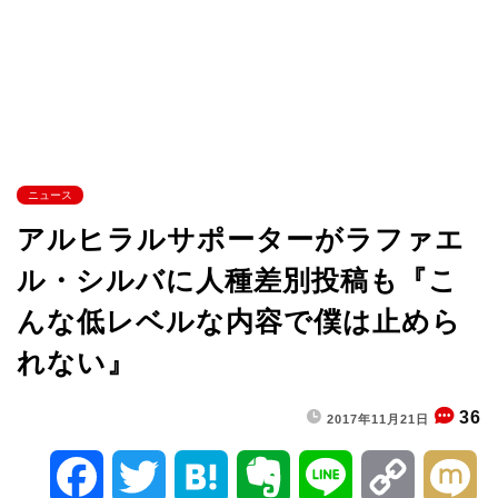
ニュース
アルヒラルサポーターがラファエ
ル・シルバに人種差別投稿も『こ
んな低レベルな内容で僕は止めら
れない』
36
2017年11月21日
F
T
H
E
L
C
M