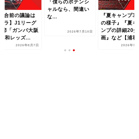
「僕らのポテンシ
ャルなら、間違い
試合前の議論は
『夏キャンプ3
な...
チラ】J1リーグ
の様子』『夏キ
1節「ガンバ大阪
ンプの詳細20分
2026年7月10日
s浦和レッズ...
画』など【浦和..
2026年8月7日
2026年7月