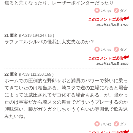
焦ると荒くなったり、レーザーポインターだったり
いいね
ダメ
このコメントに返信
2017年11月21日 17:20
21 匿名
(IP:219.194.247.16 )
ラファエルシルバの怪我は大丈夫なのか？
いいね
ダメ
このコメントに返信
2017年11月21日 18:30
22 匿名
(IP:39.111.253.165 )
ホームでの圧倒的な野郎サポと満員のパワーで勢いに乗っ
てきていたのは相当ある。埼スタで逆の立場になると場合
によっては威圧されてザコ化する場合もある。が、強かっ
たのは事実だから埼スタの舞台でどういうプレーするのか
興味深い。膝がガクガクしちゃうくらいの雰囲気で飲み込
みたいね。
いいね
ダメ
このコメントに返信