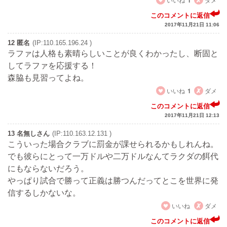
1
このコメントに返信
2017年11月21日 11:06
12 匿名
(IP:110.165.196.24 )
ラファは人格も素晴らしいことが良くわかったし、断固と
してラファを応援する！
森脇も見習ってよね。
いいね
1
ダメ
このコメントに返信
2017年11月21日 12:13
13 名無しさん
(IP:110.163.12.131 )
こういった場合クラブに罰金が課せられるかもしれんね。
でも彼らにとって一万ドルや二万ドルなんてラクダの餌代
にもならないだろう。
やっぱり試合で勝って正義は勝つんだってとこを世界に発
信するしかないな。
いいね
ダメ
このコメントに返信