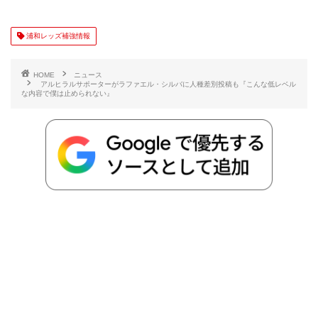
有
e
t
e
r
e
y
i
浦和レッズ補強情報
b
t
n
n
L
HOME
ニュース
アルヒラルサポーターがラファエル・シルバに人種差別投稿も『こんな低レベル
な内容で僕は止められない』
o
e
a
o
i
o
r
t
n
k
e
k