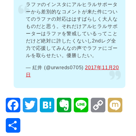
ラファのインスタにアルヒラルサポータ
ーから差別的なコメントが来た件につい
てのラファの対応ははすばらしく大人な
ものだと思う。それだけアルヒラルサポ
ーターはラファを警戒しているってこと
だけど絶対に許したくないし2ndレグ全
力で応援してみんなの声でラファにゴー
ルを取らせたい。優勝したい。
— 紅井 (@urwreds0705)
2017年11月20
日
F
T
H
E
L
C
M
a
w
a
v
i
o
i
共
c
i
t
e
n
p
x