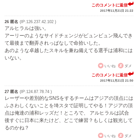
このコメントに返信
2017年11月21日 21:22
26 匿名
(IP:126.237.42.102 )
アルヒラルは強い。
アーリーのようなサイドチェンジがビュンビュン飛んでき
て最後まで翻弄されっぱなしで命拾いした。
あのような卓越したスキルを兼ね備えてる選手は浦和には
いない。
いいね
ダメ
このコメントに返信
2017年11月21日 21:50
27 匿名
(IP:124.87.78.74 )
レーザーや差別的なSNSをするチームはアジアの頂点には
ふさわしくないことを埼スタで証明してやる！アジアの頂
点は俺達の浦和レッズだ！ところで、 アルヒラルは試合
後すぐに日本に来たけど、どこで練習？もしくは観光して
るのかね？
いいね
ダメ