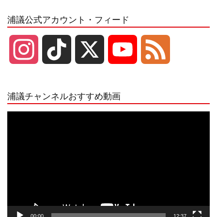
浦議公式アカウント・フィード
I
T
X
Y
F
n
i
o
e
浦議チャンネルおすすめ動画
s
k
u
e
動
画
プ
t
T
T
d
レ
ー
a
o
u
ヤ
ー
g
k
b
00:00
12:37