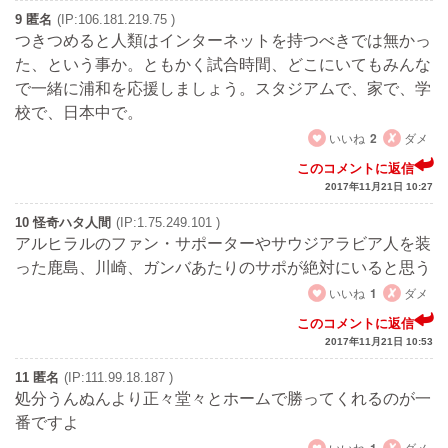
9 匿名
(IP:106.181.219.75 )
つきつめると人類はインターネットを持つべきでは無かっ
た、という事か。ともかく試合時間、どこにいてもみんな
で一緒に浦和を応援しましょう。スタジアムで、家で、学
校で、日本中で。
いいね
2
ダメ
このコメントに返信
2017年11月21日 10:27
10 怪奇ハタ人間
(IP:1.75.249.101 )
アルヒラルのファン・サポーターやサウジアラビア人を装
った鹿島、川崎、ガンバあたりのサポが絶対にいると思う
いいね
1
ダメ
このコメントに返信
2017年11月21日 10:53
11 匿名
(IP:111.99.18.187 )
処分うんぬんより正々堂々とホームで勝ってくれるのが一
番ですよ
いいね
ダメ