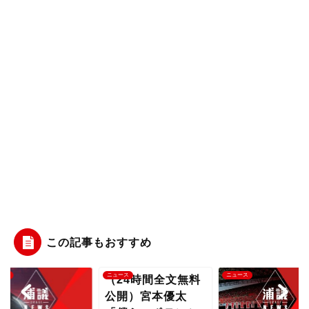
この記事もおすすめ
ース
ニュース
ニュース
（24時間全文無料
公開）宮本優太