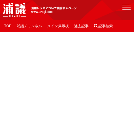
[浦議]浦和レッズについて議論するページ
TOP
浦議チャンネル
メイン掲示板
過去記事

記事検索