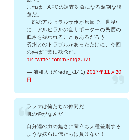
これは、AFCの調査対象になる深刻な問
題だ。
一部のアルヒラルサポが原因で、世界中
に、アルヒラルの全サポーターの民度の
低さを疑われることもあるだろう。
済州とのトラブルがあっただけに、今回
の件は非常に残念だ。
pic.twitter.com/nShtqXJr2t
— 浦和人 (@reds_k141)
2017年11月20
日
ラファは俺たちの仲間だ！
肌の色がなんだ！
自分達の力の無さに苛立ち人種差別する
ような奴らに俺たちは負けない！