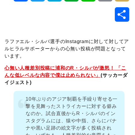
a
w
a
v
i
o
i
共
c
i
t
e
n
p
x
有
e
t
e
r
e
y
i
ラファエル・シルバ選手のInstagramに対して対してア
ルヒラルサポーターからの心無い投稿が問題となって
b
t
n
n
L
います。
o
e
a
o
i
心無い人種差別投稿に浦和のR・シルバが激怒！ 「こ
んな低レベルな内容で僕は止められない」
(サッカーダ
o
r
t
n
イジェスト)
k
e
k
10年ぶりのアジア制覇を手繰り寄せる一
撃を見舞ったストライカーに対する僻み
なのか。試合直後からR・シルバのイン
スタグラムには、猿や中指、さらにバナ
ナや黒い足跡の絵文字が多く投稿され