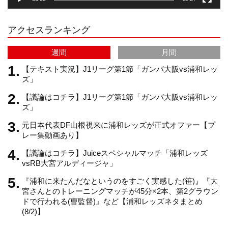
r
e
アクセスランキング
a
C
週間
月間
m
h
【テキスト実況】J1リーグ第1節「ガンバ大阪vs浦和レッ
ズ」
【議論はコチラ】J1リーグ第1節「ガンバ大阪vs浦和レッ
a
ズ」
元日本代表DF山根視来に浦和レッズが正式オファー【プ
n
レー集動画あり】
【議論はコチラ】Juiceスペシャルマッチ「浦和レッズ
n
vsRB大宮アルディージャ」
『浦和に来たんだなというのをすごく実感した(笹)』『大
e
宮さんとのトレーニングマッチが45分×2本、第2グラウン
ドで行われる(曺監督)』など【浦和レッズネタまとめ
(8/2)】
l