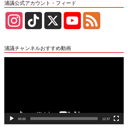
浦議公式アカウント・フィード
I
T
X
Y
F
n
i
o
e
浦議チャンネルおすすめ動画
s
k
u
e
動
画
プ
t
T
T
d
レ
ー
a
o
u
ヤ
ー
g
k
b
00:00
12:37
r
e