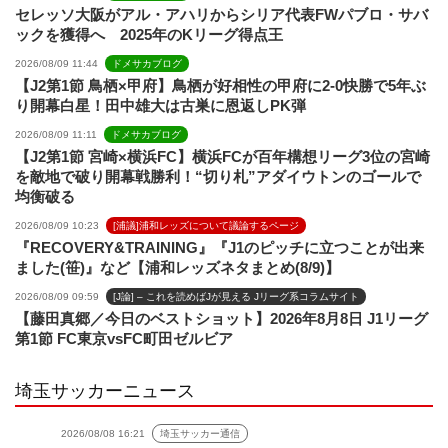
セレッソ大阪がアル・アハリからシリア代表FWパブロ・サバ
ックを獲得へ 2025年のKリーグ得点王
2026/08/09 11:44
ドメサカブログ
【J2第1節 鳥栖×甲府】鳥栖が好相性の甲府に2-0快勝で5年ぶ
り開幕白星！田中雄大は古巣に恩返しPK弾
2026/08/09 11:11
ドメサカブログ
【J2第1節 宮崎×横浜FC】横浜FCが百年構想リーグ3位の宮崎
を敵地で破り開幕戦勝利！“切り札”アダイウトンのゴールで
均衡破る
2026/08/09 10:23
[浦議]浦和レッズについて議論するページ
『RECOVERY&TRAINING』『J1のピッチに立つことが出来
ました(笹)』など【浦和レッズネタまとめ(8/9)】
2026/08/09 09:59
[J論] – これを読めばJが見える Jリーグ系コラムサイト
【藤田真郷／今日のベストショット】2026年8月8日 J1リーグ
第1節 FC東京vsFC町田ゼルビア
埼玉サッカーニュース
2026/08/08 16:21
埼玉サッカー通信