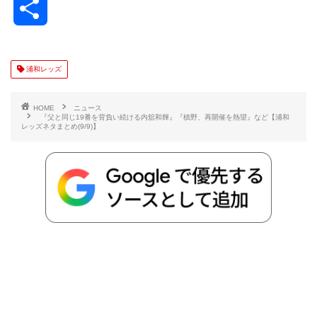
共
c
i
t
e
n
p
x
有
e
t
e
r
e
y
i
浦和レッズ
b
t
n
n
L
HOME
ニュース
『父と同じ19番を背負い続ける内舘和輝』『槙野、再開催を熱望』など【浦和
レッズネタまとめ(9/9)】
o
e
a
o
i
o
r
t
n
k
e
k