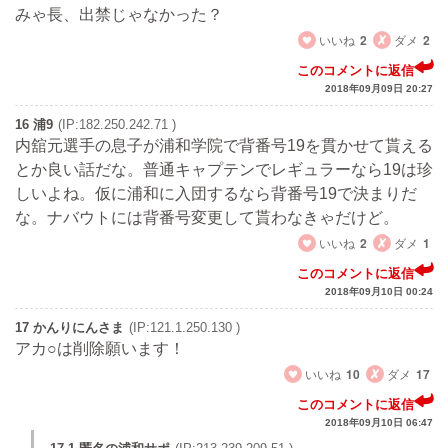
みゃ長、出禁じゃなかった？
いいね
2
ダメ
2
このコメントに返信
2018年09月09日 20:27
16 浦9
(IP:182.250.242.71 )
内舘元選手の息子が浦和学院で背番号19を貫かせて貰える
とか良い話だな。普通キャプテンでレギュラーなら19は珍
しいよね。仮に浦和に入団するなら背番号19で決まりだ
な。ナバウトには背番号変更して貰わなきゃだけど。
いいね
2
ダメ
1
このコメントに返信
2018年09月10日 00:24
17 かんりにんさま
(IP:121.1.250.130 )
アカ○は削除願います！
いいね
10
ダメ
17
このコメントに返信
2018年09月10日 06:47