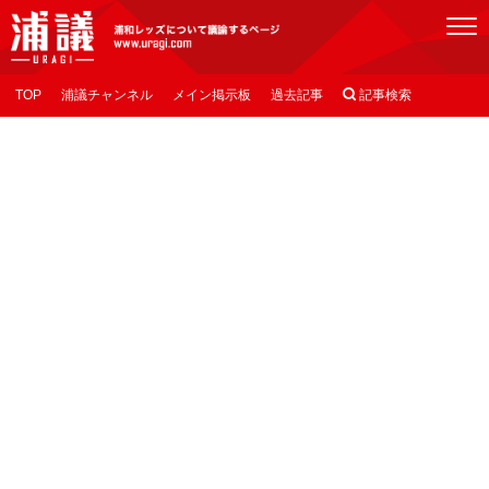
[浦議]浦和レッズについて議論するページ
TOP
浦議チャンネル
メイン掲示板
過去記事

記事検索