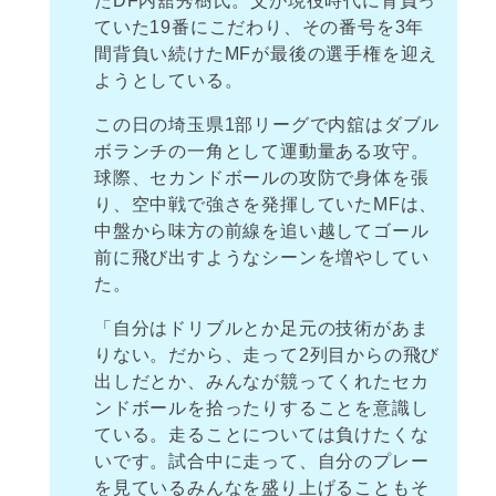
たDF内舘秀樹氏。父が現役時代に背負っ
ていた19番にこだわり、その番号を3年
間背負い続けたMFが最後の選手権を迎え
ようとしている。
この日の埼玉県1部リーグで内舘はダブル
ボランチの一角として運動量ある攻守。
球際、セカンドボールの攻防で身体を張
り、空中戦で強さを発揮していたMFは、
中盤から味方の前線を追い越してゴール
前に飛び出すようなシーンを増やしてい
た。
「自分はドリブルとか足元の技術があま
りない。だから、走って2列目からの飛び
出しだとか、みんなが競ってくれたセカ
ンドボールを拾ったりすることを意識し
ている。走ることについては負けたくな
いです。試合中に走って、自分のプレー
を見ているみんなを盛り上げることもそ