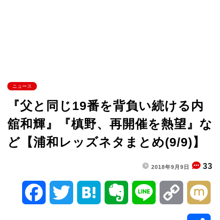
ニュース
『父と同じ19番を背負い続ける内
舘和輝』『槙野、再開催を熱望』な
ど【浦和レッズネタまとめ(9/9)】
33
2018年9月9日
F
T
H
E
L
C
M
a
w
a
v
i
o
i