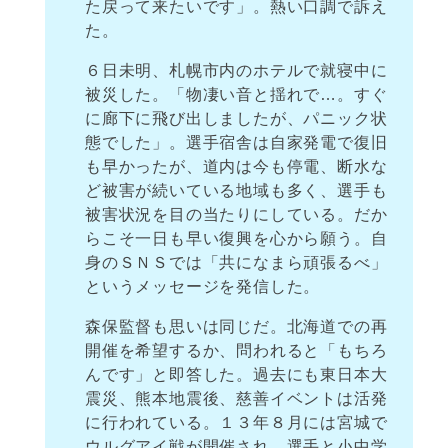
た戻って来たいです」。熱い口調で訴え
た。
６日未明、札幌市内のホテルで就寝中に
被災した。「物凄い音と揺れで…。すぐ
に廊下に飛び出しましたが、パニック状
態でした」。選手宿舎は自家発電で復旧
も早かったが、道内は今も停電、断水な
ど被害が続いている地域も多く、選手も
被害状況を目の当たりにしている。だか
らこそ一日も早い復興を心から願う。自
身のＳＮＳでは「共になまら頑張るべ」
というメッセージを発信した。
森保監督も思いは同じだ。北海道での再
開催を希望するか、問われると「もちろ
んです」と即答した。過去にも東日本大
震災、熊本地震後、慈善イベントは活発
に行われている。１３年８月には宮城で
ウルグアイ戦が開催され、選手と小中学