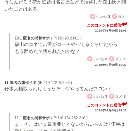
うなんだろう確か監督は名古屋などで活躍した森山氏と聞
いたことはある
いいね
3
ダメ
このコメントに返信
2018年09月09日 16:03
10.1 匿名の浦和サポ
(IP:190.90.234.2 )
森山のコネで吉沢がコーチやってるくらいだから
もう辞めた？切られたのかな？
いいね
8
ダメ
1
2018年09月09日 16:36
11 匿名の浦和サポ
(IP:119.172.102.66 )
鈴木大輔取られちまったぞ。何やってんだフロント
いいね
3
ダメ
8
このコメントに返信
2018年09月09日 16:33
11.1 匿名の浦和サポ
(IP:110.134.182.216 )
まーそこはいま最重要じゃないからいらんけどFWは