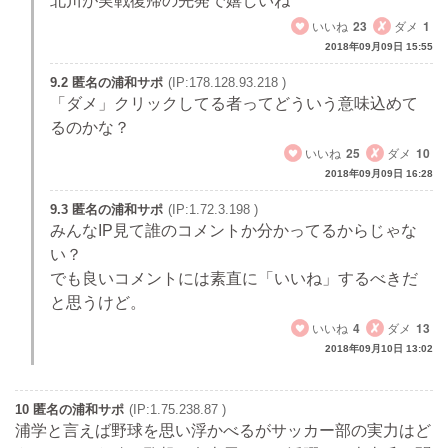
北川が実戦復帰の先発で嬉しいね
いいね
23
ダメ
1
2018年09月09日 15:55
9.2 匿名の浦和サポ
(IP:178.128.93.218 )
「ダメ」クリックしてる者ってどういう意味込めて
るのかな？
いいね
25
ダメ
10
2018年09月09日 16:28
9.3 匿名の浦和サポ
(IP:1.72.3.198 )
みんなIP見て誰のコメントか分かってるからじゃな
い？
でも良いコメントには素直に「いいね」するべきだ
と思うけど。
いいね
4
ダメ
13
2018年09月10日 13:02
10 匿名の浦和サポ
(IP:1.75.238.87 )
浦学と言えば野球を思い浮かべるがサッカー部の実力はど