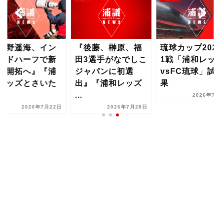
後藤、榊原、福
琉球カップ2026第
『南野遥海、イ
3選手がなでしこ
1戦「浦和レッズ
サイドハーフで
ャパンに初選
vsFC琉球」試合結
境地開拓へ』『
』『浦和レッズ
果
和レッズとさい
ま...
2026年7月17日
2026年7月28日
2026年7月