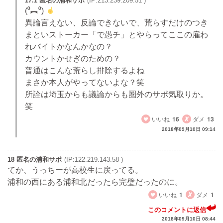
17.1 匿名の浦和サポ
(IP:213.239.209.51 )
(⁰︻⁰)
異論言えない、反論できないで、荒らすだけのつき
まといストーカー「で愚チ」とやらってここの雇わ
れバイトかなんかなの？
カウントかせぎのための？
普通はこんな荒らし排除するよね
まさか本人がやってないよな？笑
所詮は埼玉からも議論からも圏外のサポ気取りか。
笑
いいね
16
ダメ
13
2018年09月10日 09:14
18 匿名の浦和サポ
(IP:122.219.143.58 )
てか、うっちーが高校生に戻ってる。
浦和の西にある浦和北だったら完璧だったのに。
いいね
1
ダメ
1
このコメントに返信
2018年09月10日 08:44