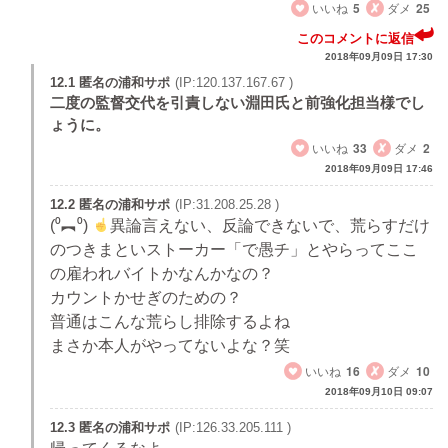
いいね
5
ダメ
25
このコメントに返信
2018年09月09日 17:30
12.1 匿名の浦和サポ
(IP:120.137.167.67 )
二度の監督交代を引責しない淵田氏と前強化担当様でし
ょうに。
いいね
33
ダメ
2
2018年09月09日 17:46
12.2 匿名の浦和サポ
(IP:31.208.25.28 )
(⁰︻⁰)
異論言えない、反論できないで、荒らすだけ
のつきまといストーカー「で愚チ」とやらってここ
の雇われバイトかなんかなの？
カウントかせぎのための？
普通はこんな荒らし排除するよね
まさか本人がやってないよな？笑
いいね
16
ダメ
10
2018年09月10日 09:07
12.3 匿名の浦和サポ
(IP:126.33.205.111 )