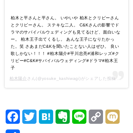
柏木と平さんと平さん。 いやいや 柏木とクリビーさん
とクリビーさん。 ステキな二人。 C&Kさんの影響でド
ラマのサバイバルウェディングも見てるけど、面白いな
ー。 柏木王子出てくるし。 あんな王子になりたかっ
た。笑 さあまだC&Kを聞いたことない人はぜひ。 良い
歌しかない！！！ #柏木陽介#平川忠亮#浦和レッズ#ク
リビー#C&K#サバイバルウェディング#ドラマ#柏木王
子
柏木陽介
さん(@yosuke_kashiwagi)がシェアした投稿 –
201
F
T
H
E
L
C
M
a
w
a
v
i
o
i