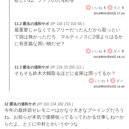
欲しいね。ファブの穴埋めを
いいね
4
ダメ
4
2018年09月09日 17:24
11.2 匿名の浦和サポ
(IP:119.172.102.66 )
最重要じゃなくてもフリーだったんだから取っとい
て損は無かっただろ、マルティノスに2億よりはるか
に有意義な買い物だぜ？
いいね
5
ダメ
9
2018年09月09日 18:13
11.3 匿名の浦和サポ
(IP:126.33.205.111 )
そもそも鈴木大輔取るほどに金庫は潤ってるか？
いいね
1
ダメ
2018年09月10日 14:40
12 匿名の浦和サポ
(IP:110.134.182.216 )
今年の最終節セレモニーはかなり大きなブーイングだろう
ね。お前らが本気で優勝狙ってるってわかる仕事しねーか
らだよ。とくに中村とかいうやつな