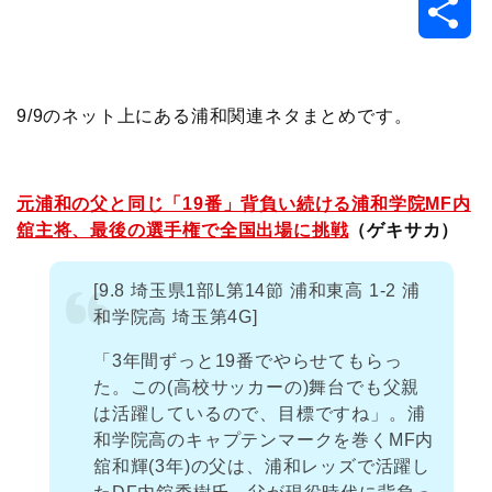
共
c
i
t
e
n
p
x
有
e
t
e
r
e
y
i
9/9のネット上にある浦和関連ネタまとめです。
b
t
n
n
L
o
e
a
o
i
元浦和の父と同じ「19番」背負い続ける浦和学院MF内
舘主将、最後の選手権で全国出場に挑戦
（ゲキサカ）
o
r
t
n
[9.8 埼玉県1部L第14節 浦和東高 1-2 浦
k
e
k
和学院高 埼玉第4G]
「3年間ずっと19番でやらせてもらっ
た。この(高校サッカーの)舞台でも父親
は活躍しているので、目標ですね」。浦
和学院高のキャプテンマークを巻くMF内
舘和輝(3年)の父は、浦和レッズで活躍し