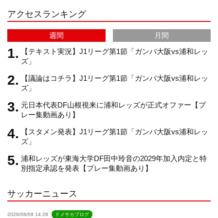
アクセスランキング
a
C
週間
月間
m
h
【テキスト実況】J1リーグ第1節「ガンバ大阪vs浦和レッ
ズ」
【議論はコチラ】J1リーグ第1節「ガンバ大阪vs浦和レッ
a
ズ」
元日本代表DF山根視来に浦和レッズが正式オファー【プ
n
レー集動画あり】
【スタメン発表】J1リーグ第1節「ガンバ大阪vs浦和レッ
n
ズ」
浦和レッズが東海大学DF田中玲音の2029年加入内定と特
e
別指定承認を発表【プレー集動画あり】
サッカーニュース
l
2026/08/09 14:28
ドメサカブログ