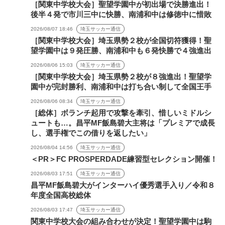
［関東中学校大会］聖望学園中が初出場で決勝進出！
後半４発で市川三中に快勝、南浦和中は修徳中に惜敗
2026/08/07 18:46
埼玉サッカー通信
［関東中学校大会］埼玉県勢２校が全国切符獲得！聖
望学園中は９発圧勝、南浦和中も６発快勝で４強進出
2026/08/06 15:03
埼玉サッカー通信
［関東中学校大会］埼玉県勢２校が８強進出！聖望学
園中が完封勝利、南浦和中は打ち合い制して全国王手
2026/08/06 08:34
埼玉サッカー通信
［総体］ボランチ起用で攻撃を牽引、惜しいミドルシ
ュートも…。昌平MF飯島碧大主将は「プレミアで成長
し、選手権でこの借りを返したい」
2026/08/04 14:56
埼玉サッカー通信
＜PR＞FC PROSPERDADE練習型セレクション開催！
2026/08/03 17:51
埼玉サッカー通信
昌平MF飯島碧大がインターハイ優秀選手入り／令和８
年度全国高校総体
2026/08/03 17:47
埼玉サッカー通信
関東中学校大会の組み合わせが決定！聖望学園中は駒