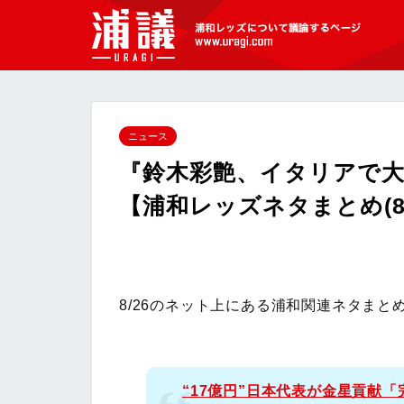
[浦議]浦和レッズについて議論するペ
ージ
ニュース
『鈴木彩艶、イタリアで
【浦和レッズネタまとめ(8/
8/26のネット上にある浦和関連ネタまと
“17億円”日本代表が金星貢献