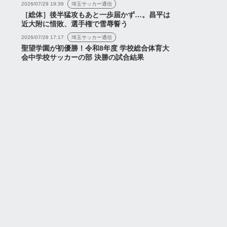
2026/07/29 19:39
埼玉サッカー通信
［総体］後半猛攻もあと一歩届かず…。昌平は
近大附に惜敗、選手権で雪辱誓う
2026/07/28 17:17
埼玉サッカー通信
聖望学園が初優勝！令和8年度 学校総合体育大
会中学校サッカーの部 決勝の試合結果