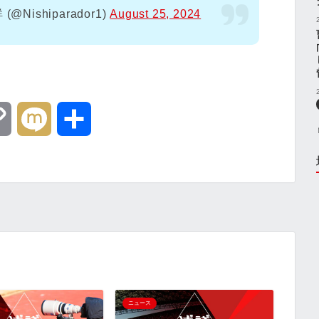
 (@Nishiparador1)
August 25, 2024
C
M
共
o
i
有
p
x
y
i
L
i
ニュース
ニュー