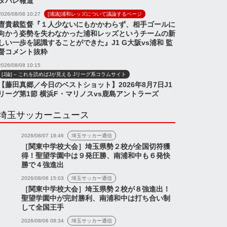
タバレ報道
2026/08/08 10:27
[浦議]浦和レッズについて議論するページ
曺貴裁監督『１人少ないにもかかわらず、相手ゴールに
向かう姿勢を失わなかった浦和レッズというチームの新
しい一歩を認識することができた』J1 G大阪vs浦和 監
督コメント抜粋
2026/08/08 10:15
[J論] – これを読めばJが見える Jリーグ系コラムサイト
【藤田真郷／今日のベストショット】2026年8月7日J1
リーグ第1節 横浜F・マリノスvs鹿島アントラーズ
埼玉サッカーニュース
2026/08/07 18:46
埼玉サッカー通信
［関東中学校大会］埼玉県勢２校が全国切符獲
得！聖望学園中は９発圧勝、南浦和中も６発快
勝で４強進出
2026/08/06 15:03
埼玉サッカー通信
［関東中学校大会］埼玉県勢２校が８強進出！
聖望学園中が完封勝利、南浦和中は打ち合い制
して全国王手
ス
ニュース
2026/08/06 08:34
埼玉サッカー通信