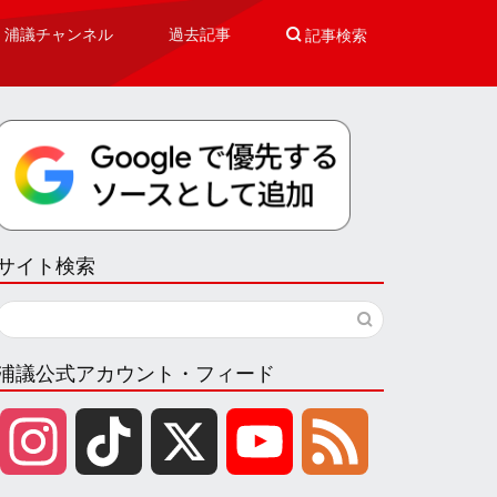
浦議チャンネル
過去記事

記事検索
サイト検索
浦議公式アカウント・フィード
I
T
X
Y
F