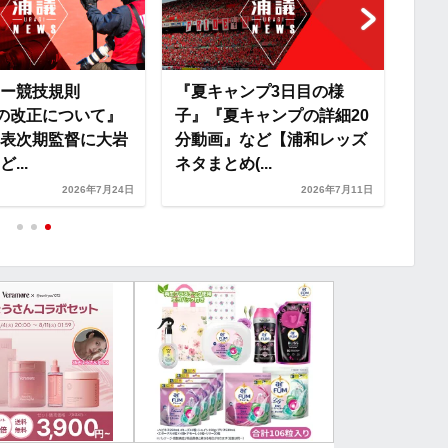
n
k
ー競技規則
『夏キャンプ3日目の様
『2
27の改正について』
子』『夏キャンプの詳細20
真』
表次期監督に大岩
分動画』など【浦和レッズ
動画
...
ネタまとめ(...
タまと
2026年7月24日
2026年7月11日