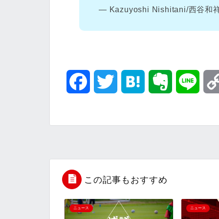
— Kazuyoshi Nishitani/西谷和祥
F
T
H
E
L
a
w
a
v
i
c
i
t
e
n
e
t
e
r
e
b
t
n
n
この記事もおすすめ
o
e
a
o
ニュース
ニュース