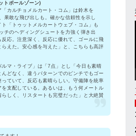
フットボールゾーン)
ア「カルチョメルカート・コム」は鈴木を
く、果敢な飛び出しも。確かな信頼性を示し
イト「トゥットメルカートウェブ・コム」も
ィッチのヘディングシュートを力強く弾き出
も反応。注意深く、反応に優れて、ゴールに飛
とらえた。安心感を与えた」と、こちらも高評
パルマ・ライブ」は「7点」とし「今日も素晴
とんどなく、違うパターンでのピンチでもゴー
整っていて、反応も素晴らしい。守備陣を統率
アを支配している。あるいは、もう何メートル
晴らしく、リスタートも完璧だった」と大絶賛
ってます！