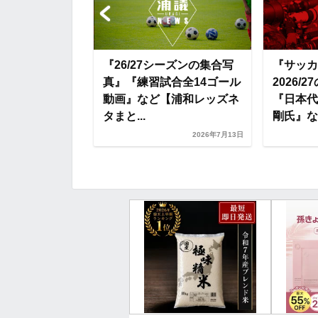
o
r
t
k
e
3日目の様
『26/27シーズンの集合写
『サッカ
ンプの詳細20
真』『練習試合全14ゴール
2026/
ど【浦和レッズ
動画』など【浦和レッズネ
『日本代
.
タまと...
剛氏』など
2026年7月11日
2026年7月13日