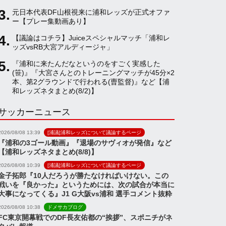
元日本代表DF山根視来に浦和レッズが正式オファ
a
ー【プレー集動画あり】
【議論はコチラ】Juiceスペシャルマッチ「浦和レ
ッズvsRB大宮アルディージャ」
n
『浦和に来たんだなというのをすごく実感した
(笹)』『大宮さんとのトレーニングマッチが45分×2
n
本、第2グラウンドで行われる(曺監督)』など【浦
和レッズネタまとめ(8/2)】
サッカーニュース
e
2026/08/08 13:39
[浦議]浦和レッズについて議論するページ
l
『浦和の3ゴール動画』『退場のサヴィオが発信』など
【浦和レッズネタまとめ(8/8)】
2026/08/08 10:39
[浦議]浦和レッズについて議論するページ
金子拓郎『10人だろうが勝たなければいけない。この
戦いを『良かった』というためには、次の試合が本当に
大事になってくる』J1 G大阪vs浦和 選手コメント抜粋
2026/08/08 10:38
ドメサカブログ
FC東京開幕戦でのDF長友佑都の“挨拶”、スポニチがネ