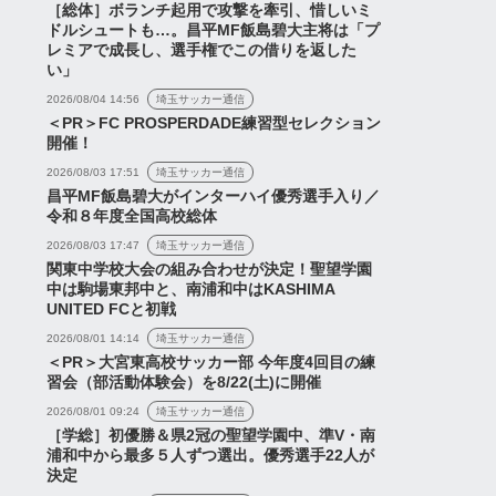
［総体］ボランチ起用で攻撃を牽引、惜しいミ
ドルシュートも…。昌平MF飯島碧大主将は「プ
レミアで成長し、選手権でこの借りを返した
い」
6/27シーズンの集合写
『サッカー競技規則
2026/08/04 14:56
埼玉サッカー通信
＜PR＞FC PROSPERDADE練習型セレクション
『練習試合全14ゴール
2026/27の改正について』
開催！
』など【浦和レッズネ
『日本代表次期監督に大岩
2026/08/03 17:51
埼玉サッカー通信
...
剛氏』など...
昌平MF飯島碧大がインターハイ優秀選手入り／
2026年7月13日
2026年7月24日
令和８年度全国高校総体
2026/08/03 17:47
埼玉サッカー通信
関東中学校大会の組み合わせが決定！聖望学園
中は駒場東邦中と、南浦和中はKASHIMA
UNITED FCと初戦
2026/08/01 14:14
埼玉サッカー通信
＜PR＞大宮東高校サッカー部 今年度4回目の練
習会（部活動体験会）を8/22(土)に開催
2026/08/01 09:24
埼玉サッカー通信
［学総］初優勝＆県2冠の聖望学園中、準V・南
浦和中から最多５人ずつ選出。優秀選手22人が
決定