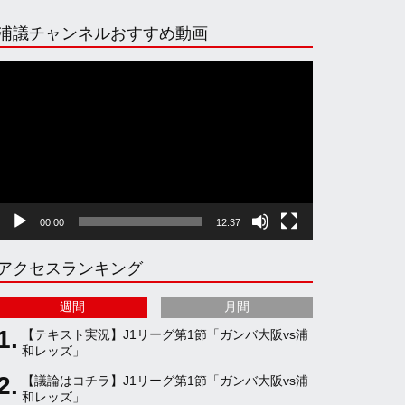
n
i
o
e
浦議チャンネルおすすめ動画
s
k
u
e
動
画
プ
t
T
T
d
レ
ー
ヤ
a
o
u
ー
00:00
12:37
g
k
b
アクセスランキング
r
e
週間
月間
a
C
【テキスト実況】J1リーグ第1節「ガンバ大阪vs浦
和レッズ」
【議論はコチラ】J1リーグ第1節「ガンバ大阪vs浦
m
h
和レッズ」