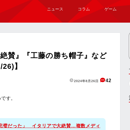
ニュース
コラム
ゲーム
大絶賛』『工藤の勝ち帽子』など
26)】
42
2024年8月26日
めです。
「完璧だった」 イタリアで大絶賛…複数メディ