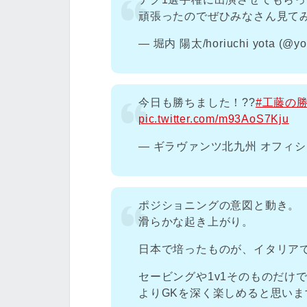
頑張ったのでぜひみなさん見て
— 堀内 陽太/horiuchi yota (@yo
今日も勝ちました！??
#工藤の
pic.twitter.com/m93AoS7Kju
— ギラヴァンツ北九州 オフィシャル (
ポジショニングの意図と動き。
滑らかな起き上がり。
日本で培ったものが、イタリア
セービングや1v1そのものだけ
よりGKを深く楽しめると思い