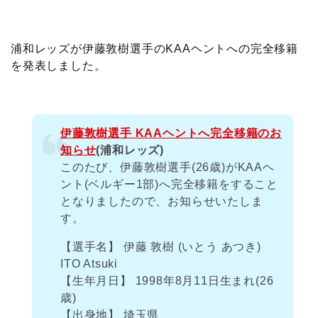
c
i
t
e
n
p
x
有
e
t
e
r
e
y
i
浦和レッズが伊藤敦樹選手のKAAヘントへの完全移籍
を発表しました。
b
t
n
n
L
o
e
a
o
i
伊藤敦樹選手 KAAヘントへ完全移籍のお
o
r
t
n
知らせ
(浦和レッズ)
このたび、伊藤敦樹選手(26歳)がKAAヘ
k
e
k
ント(ベルギー1部)へ完全移籍をすること
となりましたので、お知らせいたしま
す。
【選手名】 伊藤 敦樹 (いとう あつき)
ITO Atsuki
【生年月日】 1998年8月11日生まれ(26
歳)
【出身地】 埼玉県