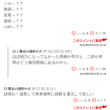
ソル⇔？？
敦樹⇔？？
岩尾⇔？？
酒井⇔？？
ｼｮﾙﾂ⇔？？
いいね
6
ダメ
13
このコメントに返信
2024年08月15日 10:32
12.1 匿名の浦和サポ
(IP:212.102.51.245 )
ほぼ戦力になってなかった髙橋や早川と、二田や本
間がどう補完関係にあるのやら。
いいね
6
ダメ
24
2024年08月15日 11:18
13 匿名の浦和サポ
(IP:27.91.32.11 )
頑張れ！成長して将来浦和に経験を還元して欲しい
いいね
8
ダメ
7
このコメントに返信