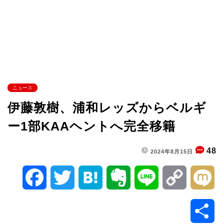
ニュース
伊藤敦樹、浦和レッズからベルギ
ー1部KAAヘントへ完全移籍
48
2024年8月15日
F
T
H
E
L
C
M
a
w
a
v
i
o
i
共