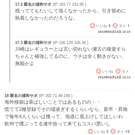
17.2 匿名の浦和サポ
(IP:183.77.231.85 )
残っててもたいして強くなかったから、引き留めに
執着しなかったのだろうな。
いいね
3
ダメ
1
2024年08月15日 16:19
17.3 匿名の浦和サポ
(IP:106.128.105.36 )
川崎はレギュラーとは言い切れない瀬古の後釜すら
ちゃんと補強してるのに、ウチは全く動きがない。
無能かよ
いいね
ダメ
2024年08月19日 14:13
18 匿名の浦和サポ
(IP:202.71.49.249 )
海外移籍は喜ばしいことではあるものの・・
慌てて2種登録でその場凌ぎするくらいなら、新卒・昇格
で毎年4人くらいは獲って、地道に底上げしてほしいわ
欧州で燻ぶってる連中拾って来てもコスパ悪いし
いいね
3
ダメ
13