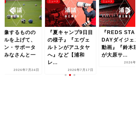
ース
ニュース
ニュース
想像するものの
『夏キャンプ9日目
『REDS STAR
ベルを上げて、
の様子』『エヴェ
DAYダイジェス
ァン・サポータ
ルトンがアユタヤ
動画』『鈴木彩
のみなさんと一
へ』など【浦和
が大原サ...
..
レ...
2026年7
2026年7月24日
2026年7月17日