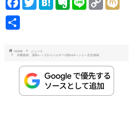
F
T
H
E
L
C
M
a
w
a
v
i
o
i
共
c
i
t
e
n
p
x
有
e
t
e
r
e
y
i
HOME
ニュース
伊藤敦樹、浦和レッズからベルギー1部KAAヘントへ完全移籍
b
t
n
n
L
o
e
a
o
i
o
r
t
n
k
e
k