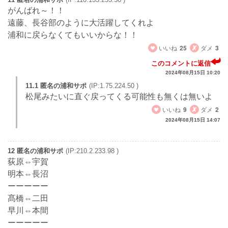
がんばれ～！！
遠藤、長谷部のように大活躍してくれよ
浦和に戻らなくてもいいからな！！
いいね
25
ダメ
3
このコメントに返信
2024年08月15日 10:20
11.1 匿名の浦和サポ
(IP:1.75.224.50 )
松尾みたいに直ぐ戻ってくる可能性も無くは無いよ
いいね
9
ダメ
2
2024年08月15日 14:07
12 匿名の浦和サポ
(IP:210.2.233.98 )
荻原⇔宇賀
明本⇔長沼
ーーーーー
髙橋⇔二田
早川⇔本間
ーーーーー