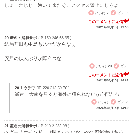
しょーわじじー沸いて来たぞ。アクセス禁止にしろよ！
いいね
7
ダメ
9
このコメントに返信
2024年08月15日 13:59
20 匿名の浦和サポ
(IP:150.246.58.35 )
結局前田も中島もスぺだからなぁ
安居の鉄人ぶりが際立つな
いいね
20
ダメ
このコメントに返信
2024年08月15日 14:01
20.1 ウラワ
(IP:220.213.59.76 )
瀬古、大南を見ると海外に獲られないか心配だわ
いいね
ダメ
2
2024年08月15日 14:59
21 匿名の浦和サポ
(IP:210.2.233.98 )
ヘグモ「ウインドーは閉まっていないので可能性はある