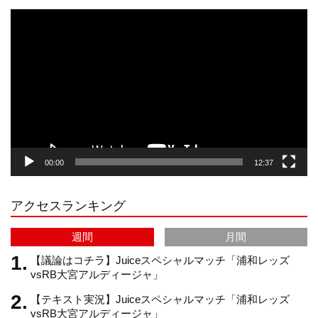
s
k
u
e
動
画
プ
t
T
T
d
レ
ー
a
o
u
ヤ
ー
g
k
b
00:00
12:37
r
e
アクセスランキング
a
C
週間
月間
m
h
【議論はコチラ】Juiceスペシャルマッチ「浦和レッズ
vsRB大宮アルディージャ」
【テキスト実況】Juiceスペシャルマッチ「浦和レッズ
a
vsRB大宮アルディージャ」