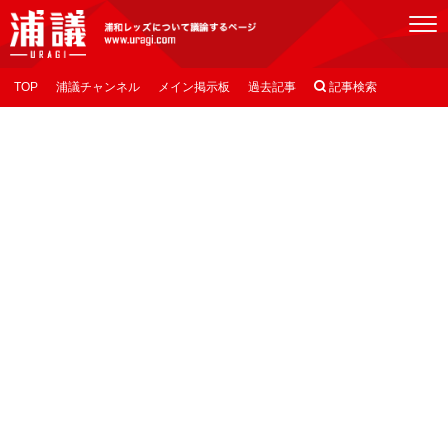
[浦議]浦和レッズについて議論するページ
TOP
浦議チャンネル
メイン掲示板
過去記事

記事検索