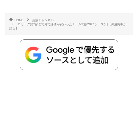
有
e
t
e
r
e
y
i
HOME
浦議チャンネル
J1リーグ第2節まで見て評価が変わったチーム3選(2024シーズン)【河治良幸が
b
t
n
n
L
語る】
o
e
a
o
i
o
r
t
n
k
e
k