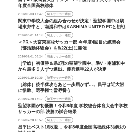
年度全国高校総体
2026/08/03 17:47
埼玉サッカー通信
関東中学校大会の組み合わせが決定！聖望学園中は駒
場東邦中と、南浦和中はKASHIMA UNITED FCと初戦
2026/08/01 14:14
埼玉サッカー通信
＜PR＞大宮東高校サッカー部 今年度4回目の練習会
（部活動体験会）を8/22(土)に開催
2026/08/01 09:24
埼玉サッカー通信
［学総］初優勝＆県2冠の聖望学園中、準V・南浦和中
から最多５人ずつ選出。優秀選手22人が決定
2026/07/29 19:39
埼玉サッカー通信
［総体］後半猛攻もあと一歩届かず…。昌平は近大附
に惜敗、選手権で雪辱誓う
2026/07/28 17:17
埼玉サッカー通信
聖望学園が初優勝！令和8年度 学校総合体育大会中学校
サッカーの部 決勝の試合結果
2026/07/28 16:57
埼玉サッカー通信
昌平はベスト16敗退… 令和8年度全国高校総体3回戦の