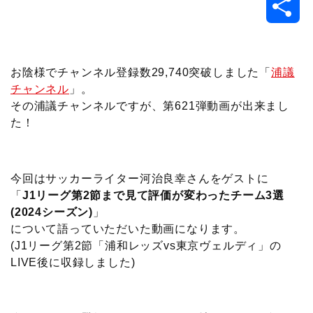
共
c
i
t
e
n
p
x
有
e
t
e
r
e
y
i
お陰様でチャンネル登録数29,740突破しました「
浦議
チャンネル
」。
b
t
n
n
L
その浦議チャンネルですが、第621弾動画が出来まし
た！
o
e
a
o
i
o
r
t
n
今回はサッカーライター河治良幸さんをゲストに
k
e
k
「
J1リーグ第2節まで見て評価が変わったチーム3選
(2024シーズン)
」
について語っていただいた動画になります。
(J1リーグ第2節「浦和レッズvs東京ヴェルディ」の
LIVE後に収録しました)