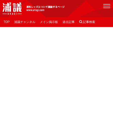
[浦議]浦和レッズについて議論するページ
TOP
浦議チャンネル
メイン掲示板
過去記事

記事検索