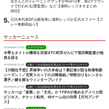
宮さんとのトレーニングマッチが45分×2本、第2グラウン
ドで行われる(曺監督)』など【浦和レッズネタまとめ
(8/2)】
e
元日本代表DF山根視来に浦和レッズが正式オファー【プ
レー集動画あり】
l
サッカーニュース
2026/08/06 23:56
ドメサカブログ
今季もタイトル獲得を目指すFC町田ゼルビア黒田剛監督が抱
負を語る
2026/08/06 22:00
[J論] – これを読めばJが見える Jリーグ系コラムサイト
【J3順位予想】昇格争いの大本命は？番記者が語る秋春制新
シーズン！／充実スカッドのJ2降格組／明暗分けるレンタル
選手／鍵を握るウィンターブレイク
2026/08/06 21:00
[J論] – これを読めばJが見える Jリーグ系コラムサイト
サッカーは「産業」か「文化」か？FIFAが進めるアメリカ型
ビジネス、チケット転売、48チーム化の功罪【月刊ブンデ
ス】
2026/08/06 18:44
ドメサカブログ