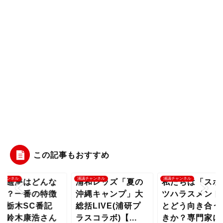
この記事もおすすめ
チャンネル
浦議チャンネル
浦議チャンネル
野遥海はどんな
浦和レッズ「夏の
私たちは「スポ
手？一番の特徴
沖縄キャンプ」大
ツハラスメント
？栃木SC番記
総括LIVE(浦研プ
とどう向き合う
・鈴木康浩さん
ラスコラボ)【...
きか？専門家に