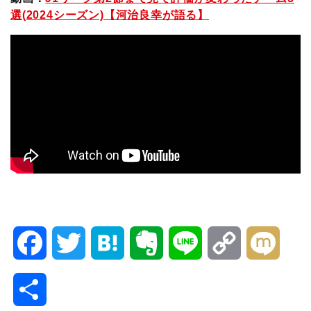
選(2024シーズン)【河治良幸が語る】
F
T
H
E
L
C
M
a
w
a
v
i
o
i
共
c
i
t
e
n
p
x