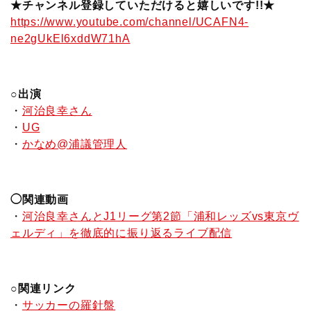
★チャンネル登録していただけると嬉しいです!!★
https://www.youtube.com/channel/UCAFN4-
ne2gUkEl6xddW71hA
○出演
・
河治良幸さん
・
UG
・
かなめ@浦議管理人
◯関連動画
・
河治良幸さんとJ1リーグ第2節「浦和レッズvs東京ヴ
ェルディ」を徹底的に振り返るライブ配信
○関連リンク
・
サッカーの羅針盤