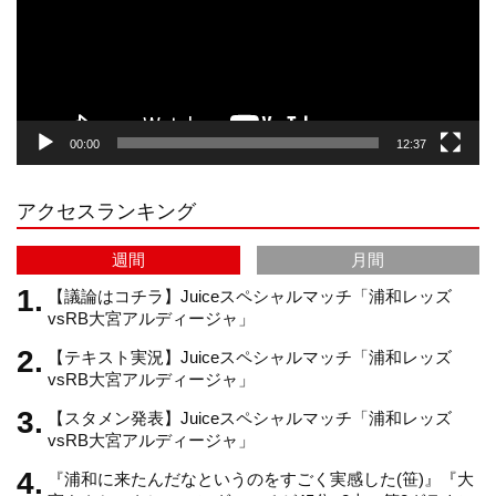
ー
a
o
u
ヤ
ー
g
k
b
00:00
12:37
r
e
アクセスランキング
a
C
週間
月間
m
h
【議論はコチラ】Juiceスペシャルマッチ「浦和レッズ
vsRB大宮アルディージャ」
【テキスト実況】Juiceスペシャルマッチ「浦和レッズ
a
vsRB大宮アルディージャ」
【スタメン発表】Juiceスペシャルマッチ「浦和レッズ
n
vsRB大宮アルディージャ」
『浦和に来たんだなというのをすごく実感した(笹)』『大
n