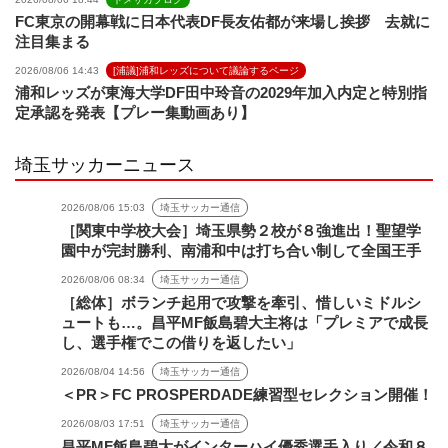
FC東京の開幕戦に日本代表DF長友佑都が来場し挨拶 去就に
注目集まる
2026/08/06 14:43
[浦議]浦和レッズについて議論するページ
浦和レッズが東海大学DF田中玲音の2029年加入内定と特別指
定承認を発表【プレー集動画あり】
埼玉サッカーニュース
2026/08/06 15:03
埼玉サッカー通信
［関東中学校大会］埼玉県勢２校が８強進出！聖望学
園中が完封勝利、南浦和中は打ち合い制して全国王手
2026/08/06 08:34
埼玉サッカー通信
［総体］ボランチ起用で攻撃を牽引、惜しいミドルシ
ュートも…。昌平MF飯島碧大主将は「プレミアで成長
し、選手権でこの借りを返したい」
2026/08/04 14:56
埼玉サッカー通信
＜PR＞FC PROSPERDADE練習型セレクション開催！
2026/08/03 17:51
埼玉サッカー通信
昌平MF飯島碧大がインターハイ優秀選手入り／令和８