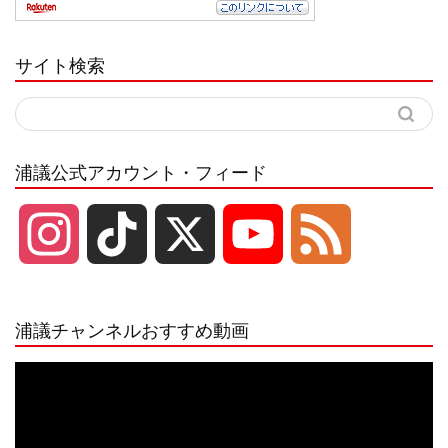
サイト検索
浦議公式アカウント・フィード
I
T
X
Y
F
n
i
o
e
浦議チャンネルおすすめ動画
s
k
u
e
動
画
プ
t
T
T
d
レ