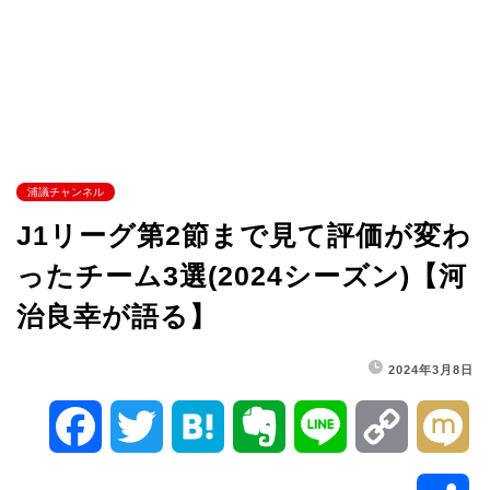
浦議チャンネル
J1リーグ第2節まで見て評価が変わ
ったチーム3選(2024シーズン)【河
治良幸が語る】
2024年3月8日
F
T
H
E
L
C
M
a
w
a
v
i
o
i