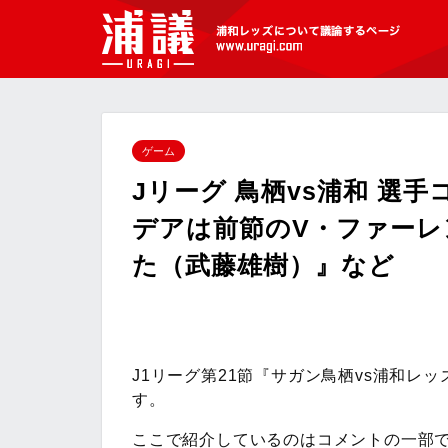
[浦議]浦和レッズについて議論するペ
ージ
ゲーム
Jリーグ 鳥栖vs浦和 選
デアは前節のV・ファー
た（武藤雄樹）』など
J1リーグ第21節『サガン鳥栖vs浦和レ
す。
ここで紹介しているのはコメントの一部