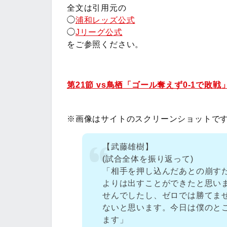
全文は引用元の
◯
浦和レッズ公式
◯
Jリーグ公式
をご参照ください。
第21節 vs鳥栖「ゴール奪えず0-1で敗戦
※画像はサイトのスクリーンショットで
【武藤雄樹】
(試合全体を振り返って)
「相手を押し込んだあとの崩す
よりは出すことができたと思い
せんでしたし、ゼロでは勝てま
ないと思います。今日は僕のと
ます」