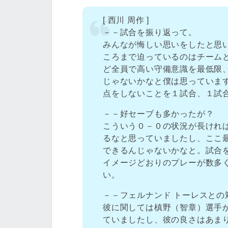
[ 西川 周作 ]
－－試合を振り返って。
みんなが悔しい思いをしたと思
ころまで迫っているのはチーム
ど全員で高い守備意識を最低限
じゃないかなと僕は思っていま
点をしないことを１試合、１試
－－好セーブも多かったが？
こういう０－０の状況が長けれ
るなと思っていましたし、ここ
できるんじゃないかなと。試合
イメージどおりのプレーが数多
い。
－－フェルナンド トーレスとの
彼に関しては槙野（智章）選手
ていましたし、彼の良さはあま