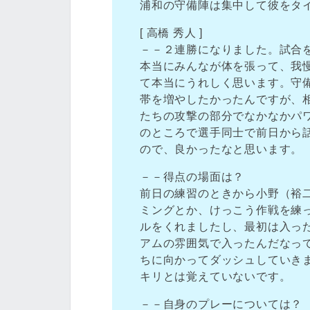
浦和の守備陣は集中して彼をタ
[ 高橋 秀人 ]
－－２連勝になりました。試合
本当にみんなが体を張って、我
て本当にうれしく思います。守
帯を増やしたかったんですが、
たちの攻撃の部分でなかなかパ
のところで選手同士で前日から
ので、良かったなと思います。
－－得点の場面は？
前日の練習のときから小野（裕
ミングとか、けっこう作戦を練
ルをくれましたし、最初は入っ
アムの雰囲気で入ったんだなっ
ちに向かってダッシュしていき
キリとは覚えていないです。
－－自身のプレーについては？