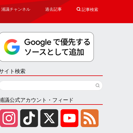
浦議チャンネル
過去記事

記事検索
サイト検索
浦議公式アカウント・フィード
I
T
X
Y
F