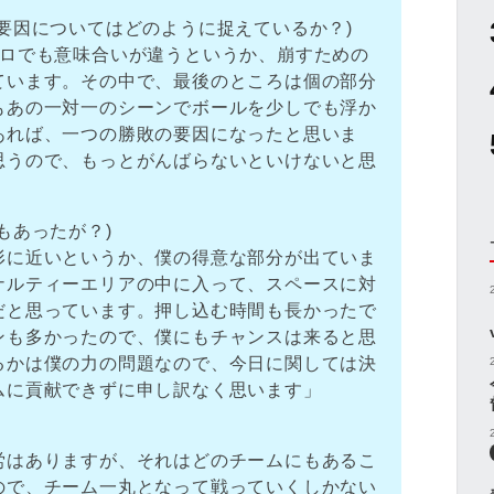
要因についてはどのように捉えているか？)
ゼロでも意味合いが違うというか、崩すための
ています。その中で、最後のところは個の部分
もあの一対一のシーンでボールを少しでも浮か
あれば、一つの勝敗の要因になったと思いま
思うので、もっとがんばらないといけないと思
もあったが？)
形に近いというか、僕の得意な部分が出ていま
ナルティーエリアの中に入って、スペースに対
だと思っています。押し込む時間も長かったで
ンも多かったので、僕にもチャンスは来ると思
るかは僕の力の問題なので、今日に関しては決
ムに貢献できずに申し訳なく思います」
労はありますが、それはどのチームにもあるこ
ので、チーム一丸となって戦っていくしかない