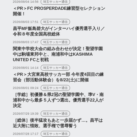
2026/08/04 14:56
埼玉サッカー通信
＜PR＞FC PROSPERDADE練習型セレクション
開催！
2026/08/03 17:51
埼玉サッカー通信
昌平MF飯島碧大がインターハイ優秀選手入り／
令和８年度全国高校総体
2026/08/03 17:47
埼玉サッカー通信
関東中学校大会の組み合わせが決定！聖望学園
中は駒場東邦中と、南浦和中はKASHIMA
UNITED FCと初戦
2026/08/01 14:14
埼玉サッカー通信
＜PR＞大宮東高校サッカー部 今年度4回目の練
習会（部活動体験会）を8/22(土)に開催
2026/08/01 09:24
埼玉サッカー通信
［学総］初優勝＆県2冠の聖望学園中、準V・南
浦和中から最多５人ずつ選出。優秀選手22人が
決定
2026/07/29 19:39
埼玉サッカー通信
［総体］後半猛攻もあと一歩届かず…。昌平は
近大附に惜敗、選手権で雪辱誓う
2026/07/28 17:17
埼玉サッカー通信