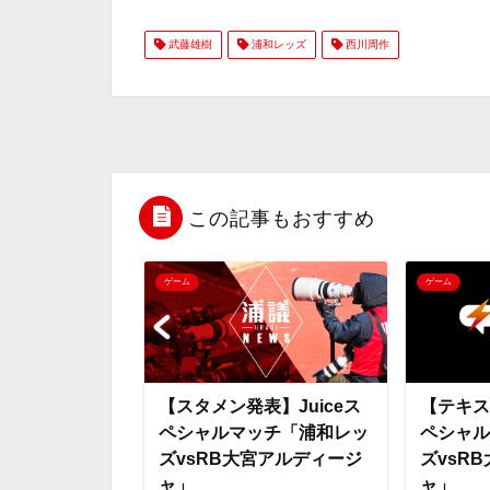
a
w
a
v
i
武藤雄樹
浦和レッズ
西川周作
c
i
t
e
n
e
t
e
r
e
b
t
n
n
o
e
a
o
この記事もおすすめ
o
r
t
ゲーム
ゲーム
k
e
】Juiceス
【スタメン発表】Juiceス
【テキス
ッチ「浦和レッ
ペシャルマッチ「浦和レッ
ペシャル
宮アルディージ
ズvsRB大宮アルディージ
ズvsR
ャ」
ャ」