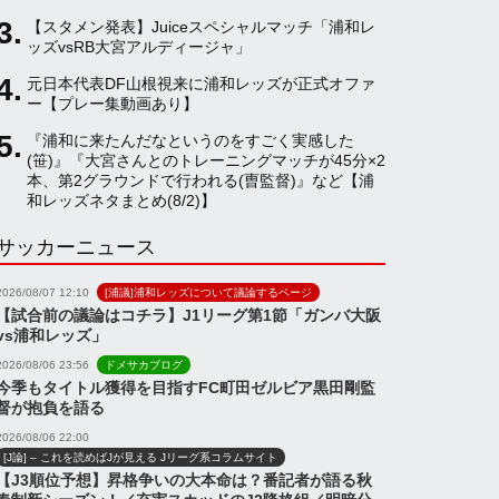
【スタメン発表】Juiceスペシャルマッチ「浦和レ
a
ッズvsRB大宮アルディージャ」
元日本代表DF山根視来に浦和レッズが正式オファ
ー【プレー集動画あり】
n
『浦和に来たんだなというのをすごく実感した
(笹)』『大宮さんとのトレーニングマッチが45分×2
n
本、第2グラウンドで行われる(曺監督)』など【浦
和レッズネタまとめ(8/2)】
サッカーニュース
e
2026/08/07 12:10
[浦議]浦和レッズについて議論するページ
l
【試合前の議論はコチラ】J1リーグ第1節「ガンバ大阪
vs浦和レッズ」
2026/08/06 23:56
ドメサカブログ
今季もタイトル獲得を目指すFC町田ゼルビア黒田剛監
督が抱負を語る
2026/08/06 22:00
[J論] – これを読めばJが見える Jリーグ系コラムサイト
【J3順位予想】昇格争いの大本命は？番記者が語る秋