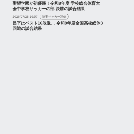
聖望学園が初優勝！令和8年度 学校総合体育大
会中学校サッカーの部 決勝の試合結果
2026/07/28 16:57
埼玉サッカー通信
昌平はベスト16敗退… 令和8年度全国高校総体3
回戦の試合結果