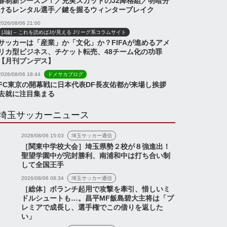
春制新シーズン！／充実スカッドのJ2降格組／明暗分
けるレンタル選手／鍵を握るウィンターブレイク
2026/08/06 21:00
[J論] – これを読めばJが見える Jリーグ系コラムサイト
サッカーは「産業」か「文化」か？FIFAが進めるアメ
リカ型ビジネス、チケット転売、48チーム化の功罪
【月刊ブンデス】
2026/08/06 18:44
ドメサカブログ
FC東京の開幕戦に日本代表DF長友佑都が来場し挨拶
去就に注目集まる
埼玉サッカーニュース
2026/08/06 15:03
埼玉サッカー通信
［関東中学校大会］埼玉県勢２校が８強進出！
聖望学園中が完封勝利、南浦和中は打ち合い制
して全国王手
2026/08/06 08:34
埼玉サッカー通信
［総体］ボランチ起用で攻撃を牽引、惜しいミ
ドルシュートも…。昌平MF飯島碧大主将は「プ
レミアで成長し、選手権でこの借りを返した
い」