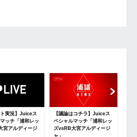
o
i
有
p
x
y
i
L
i
n
ゲーム
ゲーム
k
ト実況】Juiceス
【議論はコチラ】Juiceス
【ス
マッチ「浦和レッ
ペシャルマッチ「浦和レッ
ペシ
B大宮アルディージ
ズvsRB大宮アルディージ
ズv
ャ」
ャ」