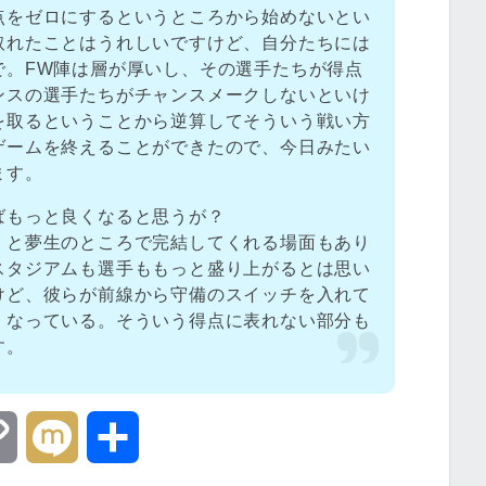
点をゼロにするというところから始めないとい
取れたことはうれしいですけど、自分たちには
で。FW陣は層が厚いし、その選手たちが得点
ンスの選手たちがチャンスメークしないといけ
を取るということから逆算してそういう戦い方
ゲームを終えることができたので、今日みたい
ます。
ばもっと良くなると思うが？
）と夢生のところで完結してくれる場面もあり
スタジアムも選手ももっと盛り上がるとは思い
けど、彼らが前線から守備のスイッチを入れて
くなっている。そういう得点に表れない部分も
す。
C
M
共