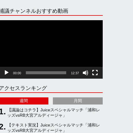
n
i
o
e
浦議チャンネルおすすめ動画
s
k
u
e
動
画
プ
t
T
T
d
レ
ー
ヤ
a
o
u
ー
00:00
12:37
g
k
b
アクセスランキング
r
e
週間
月間
a
C
【議論はコチラ】Juiceスペシャルマッチ「浦和レ
ッズvsRB大宮アルディージャ」
【テキスト実況】Juiceスペシャルマッチ「浦和レ
m
h
ッズvsRB大宮アルディージャ」