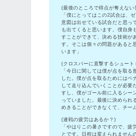
(最後のところで得点が奪えない
「僕にとってはこの2試合は、
意図は出せている試合だと思っ
も出てくると思います。僕自身
すことができて、決める技術が
す。そこは個々の問題があると
います」
(クロスバーに直撃するシュート
「今日に関しては僕が点を取る
した。僕が点を取るためにはペ
して走り込んでいくことが必要
すし、僕がゴール前に入るシー
っていました。最後に決められ
めきることができなくて、チー
(連戦の疲労はあるか？)
「やはりこの暑さですので、疲
とです。日程は変えられません