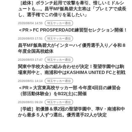
［総体］ボランチ起用で攻撃を牽引、惜しいミドルシ
ュートも…。昌平MF飯島碧大主将は「プレミアで成長
し、選手権でこの借りを返したい」
2026/08/04 14:56
埼玉サッカー通信
＜PR＞FC PROSPERDADE練習型セレクション開催！
2026/08/03 17:51
埼玉サッカー通信
昌平MF飯島碧大がインターハイ優秀選手入り／令和８
年度全国高校総体
2026/08/03 17:47
埼玉サッカー通信
関東中学校大会の組み合わせが決定！聖望学園中は駒
場東邦中と、南浦和中はKASHIMA UNITED FCと初戦
2026/08/01 14:14
埼玉サッカー通信
＜PR＞大宮東高校サッカー部 今年度4回目の練習会
（部活動体験会）を8/22(土)に開催
2026/08/01 09:24
埼玉サッカー通信
［学総］初優勝＆県2冠の聖望学園中、準V・南浦和中
から最多５人ずつ選出。優秀選手22人が決定