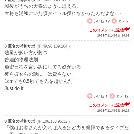
城後がうちの大将のように思える。
大将も浦和にいた頃タイトル獲れなかったんだよな･･･
いいね
12
ダメ
2
このコメントに返信
2023年11月02日 14:09
8 匿名の浦和サポ
(IP:49.98.139.104 )
熱量が多い方が勝つ
普遍的物理法則
過密日程を言い訳にしてる奴がいる
彼ら彼女らの話に耳は貸さない
1cmでも0.5秒でも先を越すんだ
Just do it.
いいね
1
ダメ
12
このコメントに返信
2023年11月02日 16:17
9 匿名の浦和サポ
(IP:106.133.95.32 )
「僕はお客さんが入れば入るほど力を発揮できるタイプだ