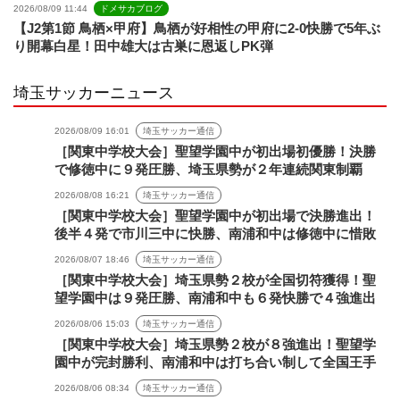
2026/08/09 11:44
ドメサカブログ
【J2第1節 鳥栖×甲府】鳥栖が好相性の甲府に2-0快勝で5年ぶ
り開幕白星！田中雄大は古巣に恩返しPK弾
埼玉サッカーニュース
2026/08/09 16:01
埼玉サッカー通信
［関東中学校大会］聖望学園中が初出場初優勝！決勝
で修徳中に９発圧勝、埼玉県勢が２年連続関東制覇
2026/08/08 16:21
埼玉サッカー通信
［関東中学校大会］聖望学園中が初出場で決勝進出！
後半４発で市川三中に快勝、南浦和中は修徳中に惜敗
2026/08/07 18:46
埼玉サッカー通信
［関東中学校大会］埼玉県勢２校が全国切符獲得！聖
望学園中は９発圧勝、南浦和中も６発快勝で４強進出
2026/08/06 15:03
埼玉サッカー通信
［関東中学校大会］埼玉県勢２校が８強進出！聖望学
園中が完封勝利、南浦和中は打ち合い制して全国王手
2026/08/06 08:34
埼玉サッカー通信