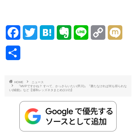
F
T
H
E
L
C
M
a
w
a
v
i
o
i
共
c
i
t
e
n
p
x
有
e
t
e
r
e
y
i
HOME
ニュース
『MVPですかね？ すべて、かっさらいたい(早川)』『勝たなければ何も得られな
b
t
n
n
L
い(城後)』など【浦和レッズネタまとめ(11/2)】
o
e
a
o
i
o
r
t
n
k
e
k