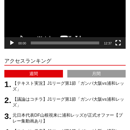
レ
ー
a
o
u
ヤ
ー
g
k
b
00:00
12:37
r
e
アクセスランキング
a
C
週間
月間
m
h
【テキスト実況】J1リーグ第1節「ガンバ大阪vs浦和レッ
ズ」
【議論はコチラ】J1リーグ第1節「ガンバ大阪vs浦和レッ
a
ズ」
元日本代表DF山根視来に浦和レッズが正式オファー【プ
n
レー集動画あり】