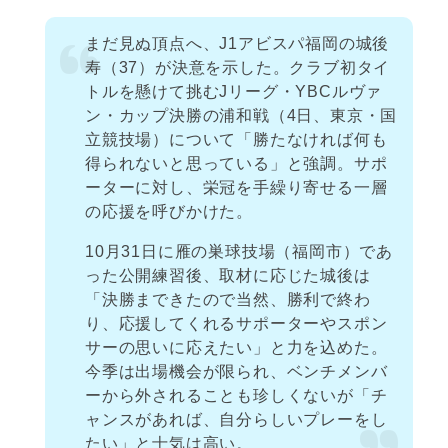
まだ見ぬ頂点へ、J1アビスパ福岡の城後
寿（37）が決意を示した。クラブ初タイ
トルを懸けて挑むJリーグ・YBCルヴァ
ン・カップ決勝の浦和戦（4日、東京・国
立競技場）について「勝たなければ何も
得られないと思っている」と強調。サポ
ーターに対し、栄冠を手繰り寄せる一層
の応援を呼びかけた。
10月31日に雁の巣球技場（福岡市）であ
った公開練習後、取材に応じた城後は
「決勝まできたので当然、勝利で終わ
り、応援してくれるサポーターやスポン
サーの思いに応えたい」と力を込めた。
今季は出場機会が限られ、ベンチメンバ
ーから外されることも珍しくないが「チ
ャンスがあれば、自分らしいプレーをし
たい」と士気は高い。