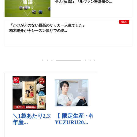
せん(荻原)』『ルヴァン杯決勝公...
『かけがえのない最高のサッカー人生でした』
柏木陽介が今シーズン限りでの現...