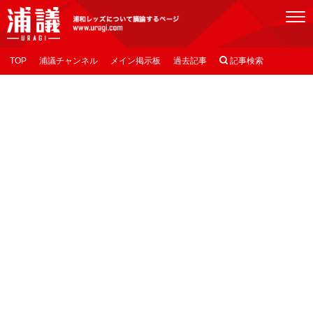
[浦議]浦和レッズについて議論するページ
TOP
浦議チャンネル
メイン掲示板
過去記事

記事検索