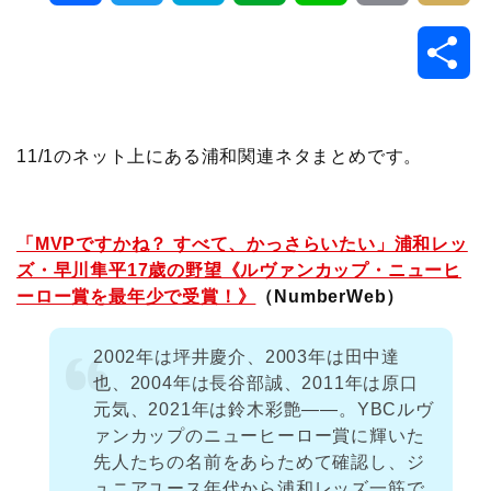
a
w
a
v
i
o
i
共
c
i
t
e
n
p
x
有
e
t
e
r
e
y
i
11/1のネット上にある浦和関連ネタまとめです。
b
t
n
n
L
o
e
a
o
i
「MVPですかね？ すべて、かっさらいたい」浦和レッ
ズ・早川隼平17歳の野望《ルヴァンカップ・ニューヒ
o
r
t
n
ーロー賞を最年少で受賞！》
（NumberWeb）
k
e
k
2002年は坪井慶介、2003年は田中達
也、2004年は長谷部誠、2011年は原口
元気、2021年は鈴木彩艶――。YBCルヴ
ァンカップのニューヒーロー賞に輝いた
先人たちの名前をあらためて確認し、ジ
ュニアユース年代から浦和レッズ一筋で