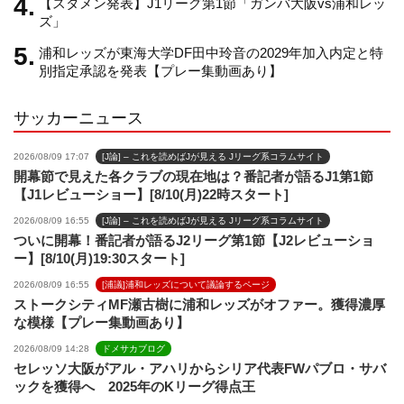
【スタメン発表】J1リーグ第1節「ガンバ大阪vs浦和レッ
n
ズ」
浦和レッズが東海大学DF田中玲音の2029年加入内定と特
e
別指定承認を発表【プレー集動画あり】
サッカーニュース
l
2026/08/09 17:07
[J論] – これを読めばJが見える Jリーグ系コラムサイト
開幕節で見えた各クラブの現在地は？番記者が語るJ1第1節
【J1レビューショー】[8/10(月)22時スタート]
2026/08/09 16:55
[J論] – これを読めばJが見える Jリーグ系コラムサイト
ついに開幕！番記者が語るJ2リーグ第1節【J2レビューショ
ー】[8/10(月)19:30スタート]
2026/08/09 16:55
[浦議]浦和レッズについて議論するページ
ストークシティMF瀬古樹に浦和レッズがオファー。獲得濃厚
な模様【プレー集動画あり】
2026/08/09 14:28
ドメサカブログ
セレッソ大阪がアル・アハリからシリア代表FWパブロ・サバ
ックを獲得へ 2025年のKリーグ得点王