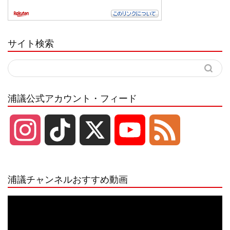
サイト検索
浦議公式アカウント・フィード
I
T
X
Y
F
n
i
o
e
浦議チャンネルおすすめ動画
s
k
u
e
動
画
プ
t
T
T
d