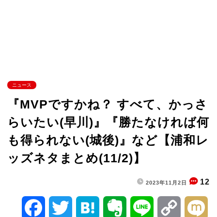
ニュース
『MVPですかね？ すべて、かっさ
らいたい(早川)』『勝たなければ何
も得られない(城後)』など【浦和レ
ッズネタまとめ(11/2)】
12
2023年11月2日
F
T
H
E
L
C
M