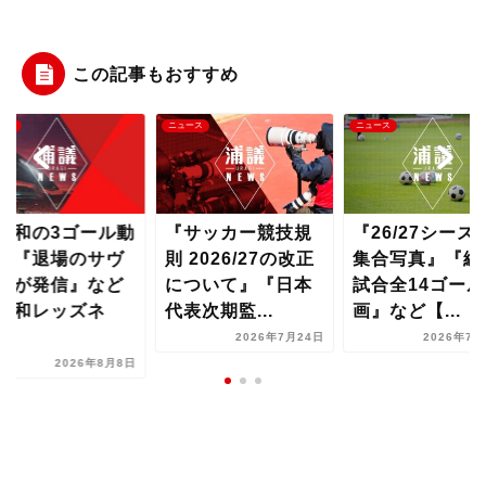
この記事もおすすめ
ース
ニュース
ニュース
浦和の3ゴール動
『サッカー競技規
『26/27シーズ
』『退場のサヴ
則 2026/27の改正
集合写真』『練
オが発信』など
について』『日本
試合全14ゴール
浦和レッズネ
代表次期監...
画』など【...
..
2026年7月24日
2026年7月
2026年8月8日