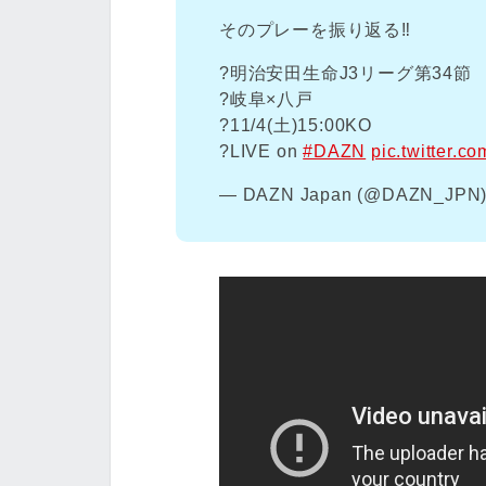
そのプレーを振り返る‼️
?明治安田生命J3リーグ第34節
?岐阜×八戸
?11/4(土)15:00KO
?LIVE on
#DAZN
pic.twitter.
— DAZN Japan (@DAZN_JPN