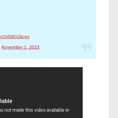
com/1h56EUbcgs
)
November 1, 2023