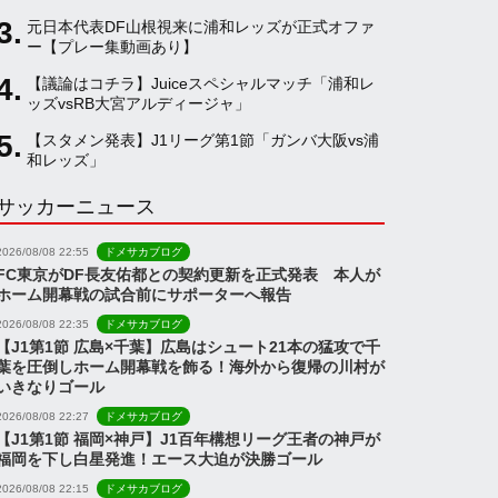
元日本代表DF山根視来に浦和レッズが正式オファ
a
ー【プレー集動画あり】
【議論はコチラ】Juiceスペシャルマッチ「浦和レ
ッズvsRB大宮アルディージャ」
n
【スタメン発表】J1リーグ第1節「ガンバ大阪vs浦
和レッズ」
n
サッカーニュース
e
2026/08/08 22:55
ドメサカブログ
FC東京がDF長友佑都との契約更新を正式発表 本人が
ホーム開幕戦の試合前にサポーターへ報告
l
2026/08/08 22:35
ドメサカブログ
【J1第1節 広島×千葉】広島はシュート21本の猛攻で千
葉を圧倒しホーム開幕戦を飾る！海外から復帰の川村が
いきなりゴール
2026/08/08 22:27
ドメサカブログ
【J1第1節 福岡×神戸】J1百年構想リーグ王者の神戸が
福岡を下し白星発進！エース大迫が決勝ゴール
2026/08/08 22:15
ドメサカブログ