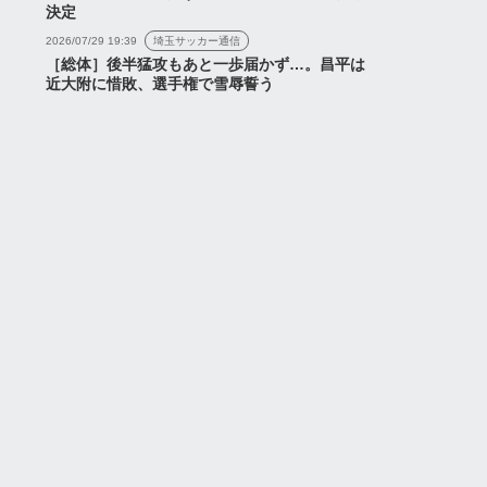
決定
2026/07/29 19:39
埼玉サッカー通信
［総体］後半猛攻もあと一歩届かず…。昌平は
近大附に惜敗、選手権で雪辱誓う