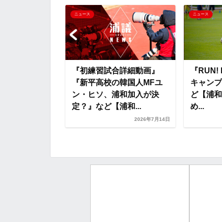
o
e
a
o
ニュース
ニュース
o
r
t
k
e
ール動画』
『初練習試合詳細動画』
『RUN!
ヴィオが発信』
『新平高校の韓国人MFユ
キャンプ
レッズネタまと
ン・ヒソ、浦和加入が決
ど【浦和
定？』など【浦和...
め...
2026年8月8日
2026年7月14日