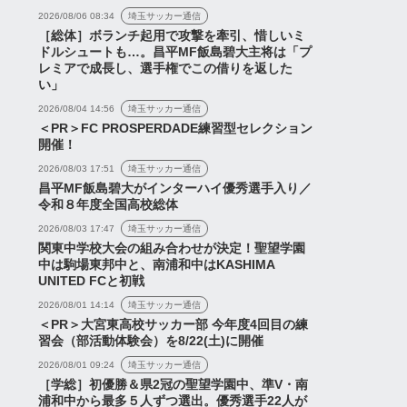
2026/08/06 08:34
埼玉サッカー通信
［総体］ボランチ起用で攻撃を牽引、惜しいミ
ドルシュートも…。昌平MF飯島碧大主将は「プ
レミアで成長し、選手権でこの借りを返した
い」
2026/08/04 14:56
埼玉サッカー通信
＜PR＞FC PROSPERDADE練習型セレクション
開催！
2026/08/03 17:51
埼玉サッカー通信
昌平MF飯島碧大がインターハイ優秀選手入り／
令和８年度全国高校総体
2026/08/03 17:47
埼玉サッカー通信
関東中学校大会の組み合わせが決定！聖望学園
中は駒場東邦中と、南浦和中はKASHIMA
UNITED FCと初戦
2026/08/01 14:14
埼玉サッカー通信
＜PR＞大宮東高校サッカー部 今年度4回目の練
習会（部活動体験会）を8/22(土)に開催
2026/08/01 09:24
埼玉サッカー通信
［学総］初優勝＆県2冠の聖望学園中、準V・南
浦和中から最多５人ずつ選出。優秀選手22人が