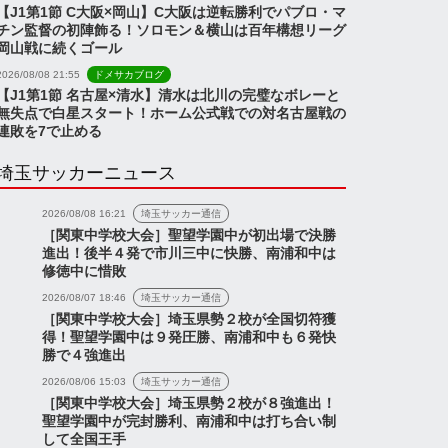
【J1第1節 C大阪×岡山】C大阪は逆転勝利でパブロ・マ
チン監督の初陣飾る！ソロモン＆横山は百年構想リーグ
岡山戦に続くゴール
2026/08/08 21:55
ドメサカブログ
【J1第1節 名古屋×清水】清水は北川の完璧なボレーと
無失点で白星スタート！ホーム公式戦での対名古屋戦の
連敗を7で止める
埼玉サッカーニュース
2026/08/08 16:21
埼玉サッカー通信
［関東中学校大会］聖望学園中が初出場で決勝
進出！後半４発で市川三中に快勝、南浦和中は
修徳中に惜敗
2026/08/07 18:46
埼玉サッカー通信
［関東中学校大会］埼玉県勢２校が全国切符獲
得！聖望学園中は９発圧勝、南浦和中も６発快
勝で４強進出
2026/08/06 15:03
埼玉サッカー通信
［関東中学校大会］埼玉県勢２校が８強進出！
聖望学園中が完封勝利、南浦和中は打ち合い制
して全国王手