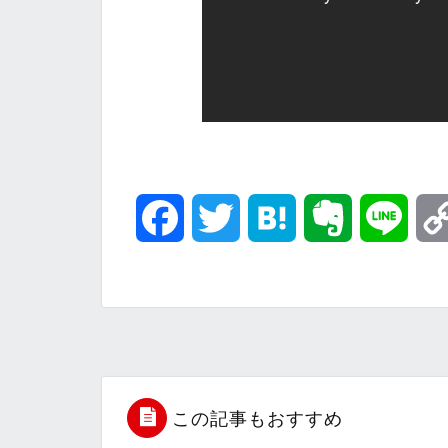
F
T
H
E
L
a
w
a
v
i
c
i
t
e
n
e
t
e
r
e
b
t
n
n
この記事もおすすめ