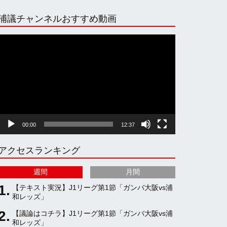
n
i
o
e
浦議チャンネルおすすめ動画
s
k
u
e
動
画
プ
t
T
T
d
レ
ー
ヤ
a
o
u
ー
00:00
12:37
g
k
b
アクセスランキング
r
e
週間
月間
a
C
【テキスト実況】J1リーグ第1節「ガンバ大阪vs浦
和レッズ」
【議論はコチラ】J1リーグ第1節「ガンバ大阪vs浦
m
h
和レッズ」