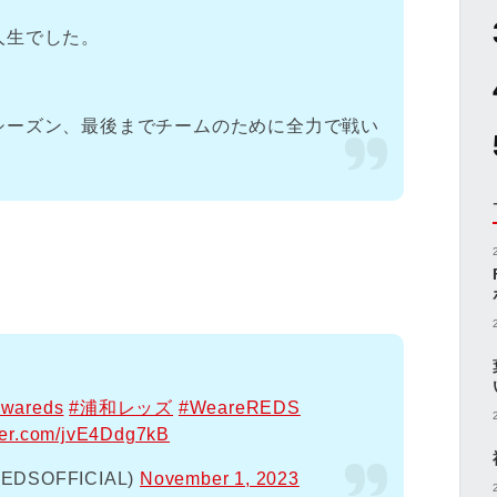
人生でした。
。
シーズン、最後までチームのために全力で戦い
awareds
#浦和レッズ
#WeareREDS
tter.com/jvE4Ddg7kB
SOFFICIAL)
November 1, 2023