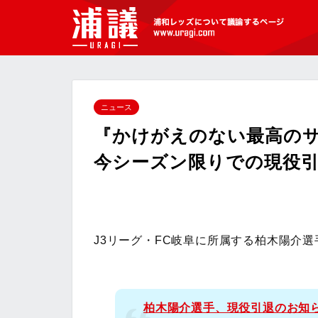
[浦議]浦和レッズについて議論するペ
ージ
ニュース
『かけがえのない最高の
今シーズン限りでの現役
J3リーグ・FC岐阜に所属する柏木陽介
柏木陽介選手、現役引退のお知