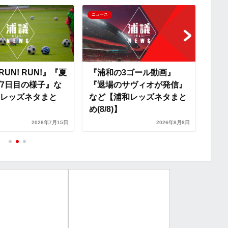
i
ニュース
ニュー
n
k
 RUN! RUN!』『夏
『浦和の3ゴール動画』
『初
7日目の様子』な
『退場のサヴィオが発信』
『新
レッズネタまと
など【浦和レッズネタまと
ン・
め(8/8)】
定？
2026年7月15日
2026年8月8日