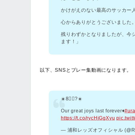
かけがえのない最高のサッカー
心からありがとうございました
残りわずかとなりましたが、今
ます！」
以下、SNSとプレー集動画になります。
☀️8⃣＆?☀️
Our great joys last forever♦️
#ur
https://t.co/rycHjGgXyu
pic.twi
— 浦和レッズオフィシャル (@RED