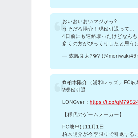
おいおいおいマジかっ?
うそだろ陽介！現役引退って…
4日前にも連絡取ったけどなん
多くの方がびっくりしたと思う
— 森脇良太?⚽️? (@moriwaki46r
⚽柏木陽介（浦和レッズ／FC岐
?現役引退
LONGver：
https://t.co/qM79S
【稀代のゲームメーカー】
FC岐阜は11月1日
柏木陽介が今季限りで引退する