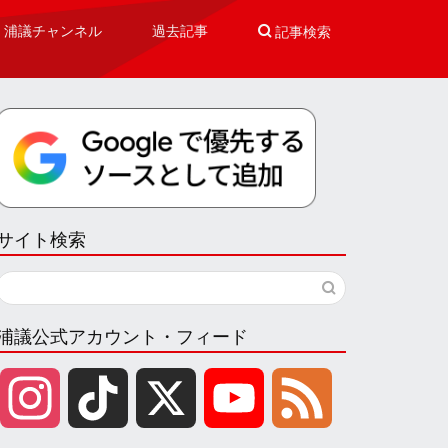
浦議チャンネル
過去記事

記事検索
サイト検索
浦議公式アカウント・フィード
I
T
X
Y
F