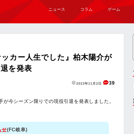
ニュース
コラム
ゲーム
サッカー人生でした』柏木陽介が
引退を発表
39
2023年11月2日
選手が今シーズン限りでの現役引退を発表しました。
らせ
(FC岐阜)