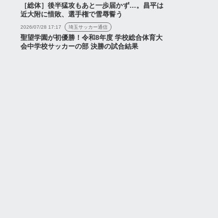
［総体］後半猛攻もあと一歩届かず…。昌平は
近大附に惜敗、選手権で雪辱誓う
2026/07/28 17:17
埼玉サッカー通信
聖望学園が初優勝！令和8年度 学校総合体育大
会中学校サッカーの部 決勝の試合結果