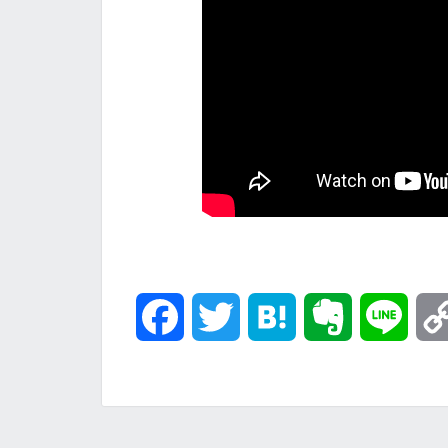
F
T
H
E
L
a
w
a
v
i
c
i
t
e
n