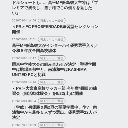
ドルシュートも…。昌平MF飯島碧大主将は「プ
レミアで成長し、選手権でこの借りを返した
い」
2026/08/04 14:56
埼玉サッカー通信
＜PR＞FC PROSPERDADE練習型セレクション
開催！
裁監督体制で浦和の戦
ャンネル
浦議チャンネル
2026/08/03 17:51
埼玉サッカー通信
どう変わった？公開ル
昌平MF飯島碧大がインターハイ優秀選手入り／
遵守で徹底分析【切り
令和８年度全国高校総体
】
2026/08/03 17:47
埼玉サッカー通信
関東中学校大会の組み合わせが決定！聖望学園
中は駒場東邦中と、南浦和中はKASHIMA
郡司聡さんとJ1リーグ第1
UNITED FCと初戦
節「ガンバ大阪vs浦和レッ
2026/08/01 14:14
埼玉サッカー通信
ズ」を徹底的に振り返るラ
＜PR＞大宮東高校サッカー部 今年度4回目の練
イブ配信...
習会（部活動体験会）を8/22(土)に開催
2026年7月16日
2026年8月7日
2026/08/01 09:24
埼玉サッカー通信
［学総］初優勝＆県2冠の聖望学園中、準V・南
浦和中から最多５人ずつ選出。優秀選手22人が
決定
2026/07/29 19:39
埼玉サッカー通信