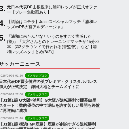
元日本代表DF山根視来に浦和レッズが正式オファ
a
ー【プレー集動画あり】
【議論はコチラ】Juiceスペシャルマッチ「浦和レ
ッズvsRB大宮アルディージャ」
n
『浦和に来たんだなというのをすごく実感した
(笹)』『大宮さんとのトレーニングマッチが45分×2
n
本、第2グラウンドで行われる(曺監督)』など【浦
和レッズネタまとめ(8/2)】
サッカーニュース
e
2026/08/08 01:20
ドメサカブログ
l
日本代表DF冨安健洋の英プレミア・クリスタルパレス
加入が正式決定 鎌田大地とチームメイトに
2026/08/07 22:00
ドメサカブログ
【J1第1節 G大阪×浦和】G大阪が逆転勝利で開幕白星
スタート！数的優位の中で逆転を許す苦しい展開も終盤
に再逆転に成功
2026/08/07 21:46
ドメサカブログ
【J1第1節 横浜FM×鹿島】鹿島が劇的すぎる逆転勝利