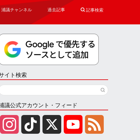
浦議チャンネル
過去記事

記事検索
サイト検索
浦議公式アカウント・フィード
I
T
X
Y
F