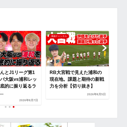
y
i
L
i
曺貴
浦議チャンネル
浦議チ
術は
n
ール
抜き
k
んとJ1リーグ第1
RB大宮戦で見えた浦和の
バ大阪vs浦和レッ
現在地。課題と期待の新戦
底的に振り返るラ
力を分析【切り抜き】
..
2026年8月5日
2026年8月7日