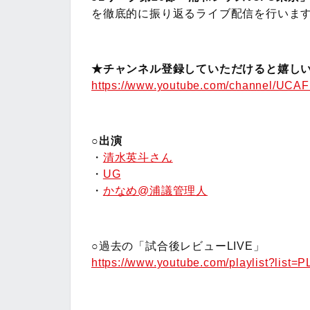
を徹底的に振り返るライブ配信を行いま
★チャンネル登録していただけると嬉しい
https://www.youtube.com/channel/UC
○出演
・
清水英斗さん
・
UG
・
かなめ@浦議管理人
○過去の「試合後レビューLIVE」
https://www.youtube.com/playlist?l