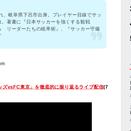
まれ、岐阜県下呂市出身。プレイヤー目線でサッ
力。著書に『日本サッカーを強くする観戦
る リーダーたちの統率術』、『サッカー守備
ど
)m
ッズvsFC東京」を徹底的に振り返るライブ配信
(7