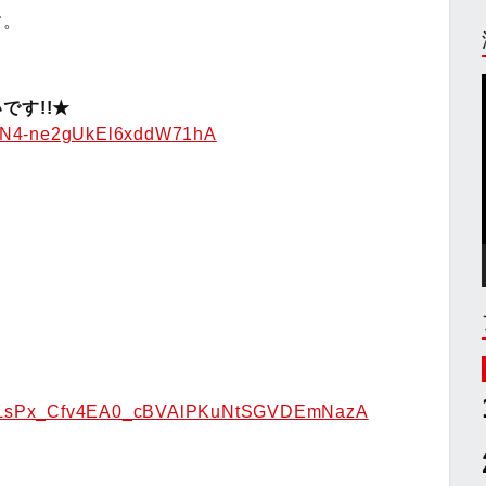
す。
です!!★
AFN4-ne2gUkEl6xddW71hA
ist=PLsPx_Cfv4EA0_cBVAlPKuNtSGVDEmNazA