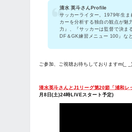
清水 英斗さんProfile
サッカーライター。1979年生
カーを分析する独自の観点が魅
力』、『サッカーは監督で決ま
DF＆GK練習メニュー 100』な
ご参加、ご視聴お待ちしておりますm(_ _
清水英斗さんとJ1リーグ第20節「浦和レ
月8日(土)24時LIVEスタート予定
)