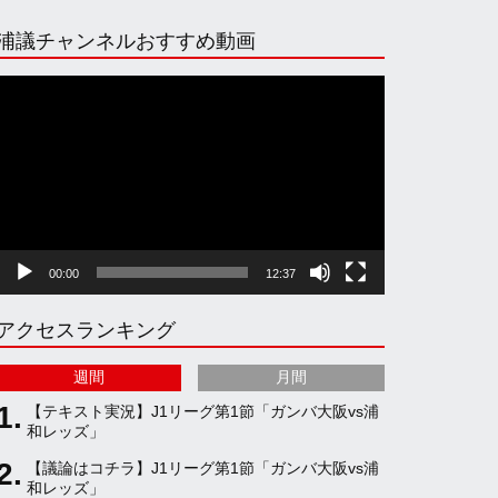
n
i
o
e
浦議チャンネルおすすめ動画
s
k
u
e
動
画
プ
t
T
T
d
レ
ー
ヤ
a
o
u
ー
00:00
12:37
g
k
b
アクセスランキング
r
e
週間
月間
a
C
【テキスト実況】J1リーグ第1節「ガンバ大阪vs浦
和レッズ」
【議論はコチラ】J1リーグ第1節「ガンバ大阪vs浦
m
h
和レッズ」