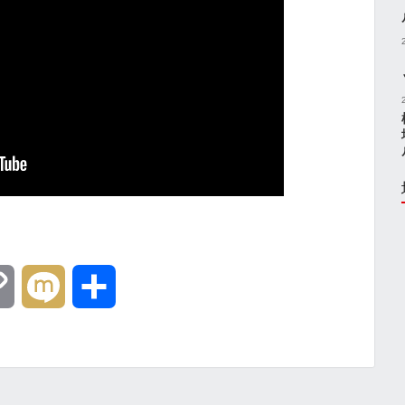
C
M
共
o
i
有
p
x