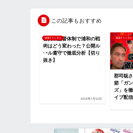
e
t
e
r
e
b
t
n
n
この記事もおすすめ
o
e
a
o
曺貴裁監督体制で浦和の戦
浦議チャンネル
浦議チャンネル
術はどう変わった？公開ル
o
r
t
ール遵守で徹底分析【切り
抜き】
k
e
見えた浦和の
郡司聡さ
題と期待の新戦
節「ガン
切り抜き】
ズ」を徹
イブ配信.
2026年8月5日
2026年7月16日