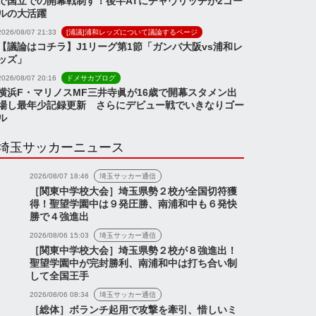
で国立での開幕戦制す！後半ATにチャヴリッチが2ゴー
ルの大活躍
2026/08/07 21:33
[浦議]浦和レッズについて議論するページ
【議論はコチラ】J1リーグ第1節「ガンバ大阪vs浦和レ
ッズ」
2026/08/07 20:16
ドメサカブログ
横浜F・マリノスMF三井寺眞が16歳で開幕スタメン出
場し最年少記録更新 さらにデビュー戦でいきなりゴー
ル
埼玉サッカーニュース
2026/08/07 18:46
埼玉サッカー通信
［関東中学校大会］埼玉県勢２校が全国切符獲
得！聖望学園中は９発圧勝、南浦和中も６発快
勝で４強進出
2026/08/06 15:03
埼玉サッカー通信
［関東中学校大会］埼玉県勢２校が８強進出！
聖望学園中が完封勝利、南浦和中は打ち合い制
して全国王手
2026/08/06 08:34
埼玉サッカー通信
［総体］ボランチ起用で攻撃を牽引、惜しいミ