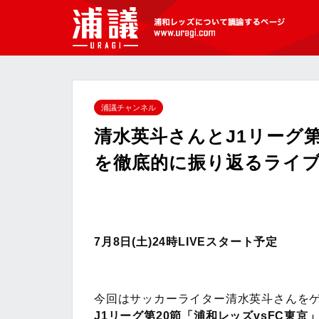
[浦議]浦和レッズについて議論するペ
ージ
浦議チャンネル
清水英斗さんとJ1リーグ第
を徹底的に振り返るライブ配
7月8日(土)24時LIVEスタート予定
今回はサッカーライター清水英斗さんを
J1リーグ第20節「浦和レッズvsFC東京