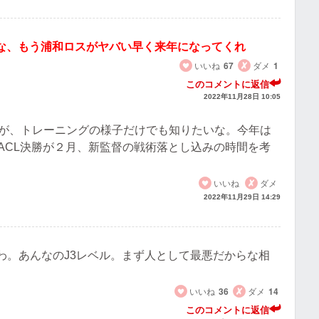
な、もう浦和ロスがヤバい早く来年になってくれ
いいね
67
ダメ
1
このコメントに返信
2022年11月28日 10:05
んが、トレーニングの様子だけでも知りたいな。今年は
ACL決勝が２月、新監督の戦術落とし込みの時間を考
いいね
ダメ
2022年11月29日 14:29
わ。あんなのJ3レベル。まず人として最悪だからな相
いいね
36
ダメ
14
このコメントに返信