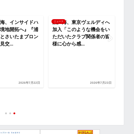
L
i
海、インサイドハ
柴戸海、東京ヴェルディへ
ニュース
ニュー
境地開拓へ』『浦
加入「このような機会をい
n
とさいたまブロン
ただいたクラブ関係者の皆
交...
様に心から感...
k
浦和
2026年7月22日
2026年7月23日
田中
と特
レー集