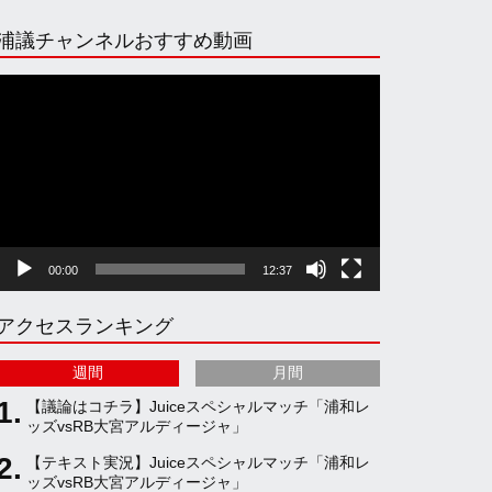
n
i
o
e
浦議チャンネルおすすめ動画
s
k
u
e
動
画
プ
t
T
T
d
レ
ー
ヤ
a
o
u
ー
00:00
12:37
g
k
b
アクセスランキング
r
e
週間
月間
a
C
【議論はコチラ】Juiceスペシャルマッチ「浦和レ
ッズvsRB大宮アルディージャ」
【テキスト実況】Juiceスペシャルマッチ「浦和レ
m
h
ッズvsRB大宮アルディージャ」