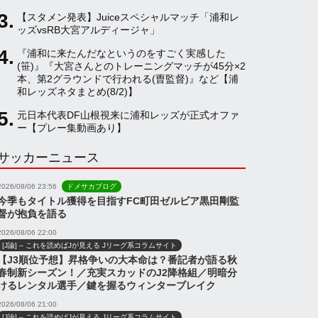
【スタメン発表】Juiceスペシャルマッチ「浦和レ
a
ッズvsRB大宮アルディージャ」
『浦和に来たんだなというのをすごく実感した
(笹)』『大宮さんとのトレーニングマッチが45分×2
n
本、第2グラウンドで行われる(曺監督)』など【浦
和レッズネタまとめ(8/2)】
n
元日本代表DF山根視来に浦和レッズが正式オファ
ー【プレー集動画あり】
サッカーニュース
e
2026/08/06 23:56
ドメサカブログ
l
今季もタイトル獲得を目指すFC町田ゼルビア黒田剛監
督が抱負を語る
2026/08/06 22:00
[J論] – これを読めばJが見える Jリーグ系コラムサイト
【J3順位予想】昇格争いの大本命は？番記者が語る秋
春制新シーズン！／充実スカッドのJ2降格組／明暗分
けるレンタル選手／鍵を握るウィンターブレイク
2026/08/06 21:00
[J論] – これを読めばJが見える Jリーグ系コラムサイト