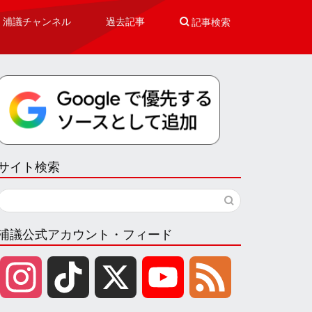
浦議チャンネル
過去記事

記事検索
サイト検索
浦議公式アカウント・フィード
I
T
X
Y
F