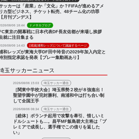
サッカーは「産業」か「文化」か？FIFAが進めるアメ
リカ型ビジネス、チケット転売、48チーム化の功罪
【月刊ブンデス】
2026/08/06 18:44
ドメサカブログ
FC東京の開幕戦に日本代表DF長友佑都が来場し挨拶
去就に注目集まる
2026/08/06 14:43
[浦議]浦和レッズについて議論するページ
浦和レッズが東海大学DF田中玲音の2029年加入内定と
特別指定承認を発表【プレー集動画あり】
埼玉サッカーニュース
2026/08/06 15:03
埼玉サッカー通信
［関東中学校大会］埼玉県勢２校が８強進出！
聖望学園中が完封勝利、南浦和中は打ち合い制
して全国王手
2026/08/06 08:34
埼玉サッカー通信
［総体］ボランチ起用で攻撃を牽引、惜しいミ
ドルシュートも…。昌平MF飯島碧大主将は「プ
レミアで成長し、選手権でこの借りを返した
い」