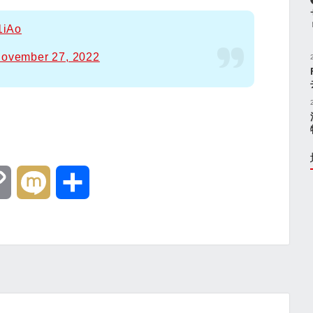
1iAo
ovember 27, 2022
C
M
共
o
i
有
p
x
y
i