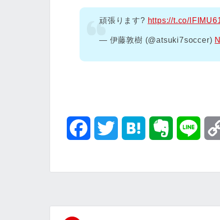
頑張ります?
https://t.co/lFIMU6
— 伊藤敦樹 (@atsuki7soccer)
N
F
T
H
E
L
a
w
a
v
i
c
i
t
e
n
e
t
e
r
e