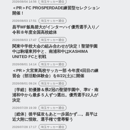
2026/08/04 14:56
埼玉サッカー通信
＜PR＞FC PROSPERDADE練習型セレクション
開催！
『南野遥海、インサイドハ
2026/08/03 17:51
埼玉サッカー通信
ス
ニュース
昌平MF飯島碧大がインターハイ優秀選手入り／
ーフで新境地開拓へ』『浦
令和８年度全国高校総体
和レッズとさいたまブロン
2026/08/03 17:47
埼玉サッカー通信
コスが意見交...
関東中学校大会の組み合わせが決定！聖望学園
中は駒場東邦中と、南浦和中はKASHIMA
UNITED FCと初戦
2026/08/01 14:14
埼玉サッカー通信
＜PR＞大宮東高校サッカー部 今年度4回目の練
レッズが東海大学DF
習会（部活動体験会）を8/22(土)に開催
2026年7月22日
玲音の2029年加入内定
2026/08/01 09:24
埼玉サッカー通信
別指定承認を発表【プ
［学総］初優勝＆県2冠の聖望学園中、準V・南
浦和中から最多５人ずつ選出。優秀選手22人が
動...
決定
2026年8月6日
2026/07/29 19:39
埼玉サッカー通信
［総体］後半猛攻もあと一歩届かず…。昌平は
近大附に惜敗、選手権で雪辱誓う
2026/07/28 17:17
埼玉サッカー通信