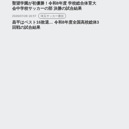
聖望学園が初優勝！令和8年度 学校総合体育大
会中学校サッカーの部 決勝の試合結果
2026/07/28 16:57
埼玉サッカー通信
昌平はベスト16敗退… 令和8年度全国高校総体3
回戦の試合結果