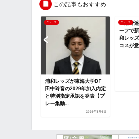
b
t
n
n
この記事もおすすめ
o
e
a
o
京ヴェルディへ
『南野遥
ニュース
ニュース
ような機会をい
ーフで新
o
r
t
ラブ関係者の皆
和レッズ
..
コスが意見
k
e
浦和レッズが東海大学DF
2026年7月23日
田中玲音の2029年加入内定
と特別指定承認を発表【プ
レー集動...
2026年8月6日