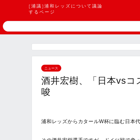
[浦議]浦和レッズについて議論
するページ
ニュース
酒井宏樹、「日本vs
唆
浦和レッズからカタールW杯に臨む日本