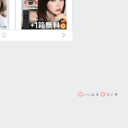
いいね
3
ダメ
9