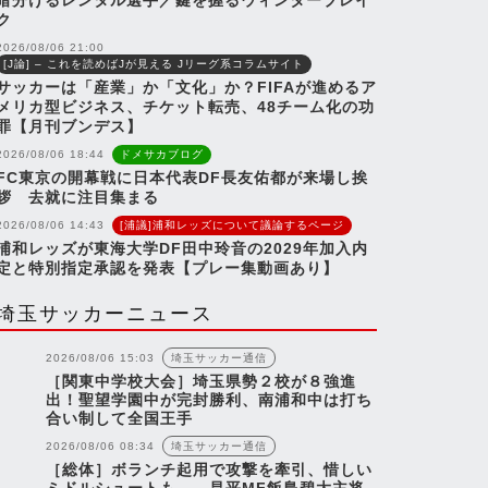
暗分けるレンタル選手／鍵を握るウィンターブレイ
ク
2026/08/06 21:00
[J論] – これを読めばJが見える Jリーグ系コラムサイト
サッカーは「産業」か「文化」か？FIFAが進めるア
メリカ型ビジネス、チケット転売、48チーム化の功
罪【月刊ブンデス】
『橋岡大樹がボルシアMGへ移
『夏キャンプ2日目の様子』『
ニュース
ニュース
2026/08/06 18:44
ドメサカブログ
籍』『岡野雅行の半生を映画
和レッズが進めるSDGsの現
FC東京の開幕戦に日本代表DF長友佑都が来場し挨
化』など【浦和レッズネタまと
など【浦和レッズネタま...
拶 去就に注目集まる
め...
2026/08/06 14:43
[浦議]浦和レッズについて議論するページ
浦和レッズが東海大学DF田中玲音の2029年加入内
定と特別指定承認を発表【プレー集動画あり】
埼玉サッカーニュース
2026年7月31日
2026年7月
2026/08/06 15:03
埼玉サッカー通信
［関東中学校大会］埼玉県勢２校が８強進
出！聖望学園中が完封勝利、南浦和中は打ち
合い制して全国王手
2026/08/06 08:34
埼玉サッカー通信
［総体］ボランチ起用で攻撃を牽引、惜しい