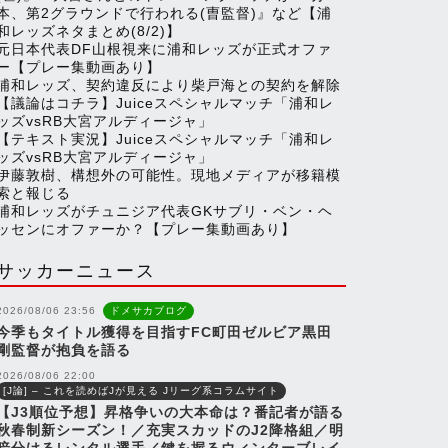
本、第2グラウンドで行われる(曺監督)』など【浦
n
和レッズネタまとめ(8/2)】
元日本代表DF山根視来に浦和レッズが正式オファ
ー【プレー集動画あり】
n
浦和レッズ、契約違反により柴戸海との契約を解除
【議論はコチラ】Juiceスペシャルマッチ「浦和レ
ッズvsRB大宮アルディージャ」
【テキスト実況】Juiceスペシャルマッチ「浦和レ
e
ッズvsRB大宮アルディージャ」
伊藤敦樹、構想外の可能性。現地メディアが移籍模
索と報じる
l
浦和レッズがチュニジア代表GKサブリ・ベン・ヘ
ッセンにオファーか？【プレー集動画あり】
サッカーニュース
2026/08/06 23:56
ドメサカブログ
今季もタイトル獲得を目指すFC町田ゼルビア黒田
剛監督が抱負を語る
2026/08/06 22:00
[J論] – これを読めばJが見える Jリーグ系コラムサイト
【J3順位予想】昇格争いの大本命は？番記者が語る
秋春制新シーズン！／充実スカッドのJ2降格組／明