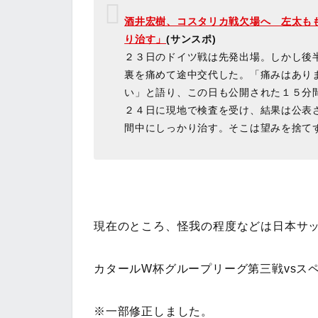
酒井宏樹、コスタリカ戦欠場へ 左太も
り治す」
(サンスポ)
２３日のドイツ戦は先発出場。しかし後
裏を痛めて途中交代した。「痛みはあり
い」と語り、この日も公開された１５分
２４日に現地で検査を受け、結果は公表
間中にしっかり治す。そこは望みを捨て
現在のところ、怪我の程度などは日本サ
カタールW杯グループリーグ第三戦vsス
※一部修正しました。