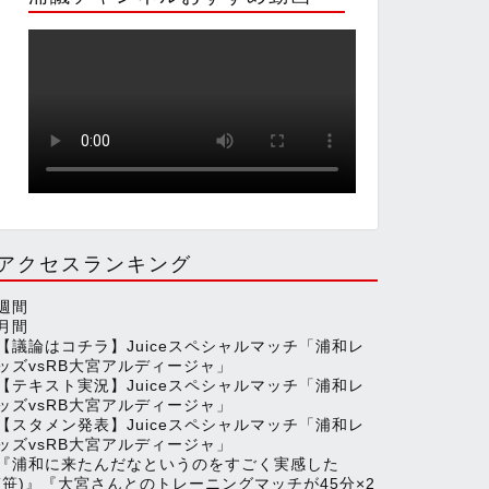
r
k
T
e
a
u
d
m
b
e
アクセスランキング
週間
C
月間
【議論はコチラ】Juiceスペシャルマッチ「浦和レ
ッズvsRB大宮アルディージャ」
h
【テキスト実況】Juiceスペシャルマッチ「浦和レ
ッズvsRB大宮アルディージャ」
【スタメン発表】Juiceスペシャルマッチ「浦和レ
ッズvsRB大宮アルディージャ」
a
『浦和に来たんだなというのをすごく実感した
(笹)』『大宮さんとのトレーニングマッチが45分×2