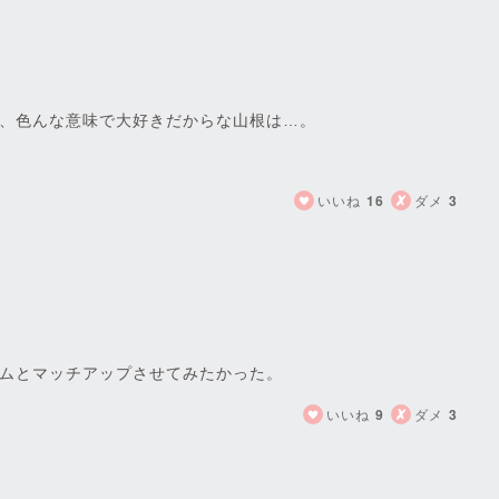
、色んな意味で大好きだからな山根は…。
いいね
16
ダメ
3
ウムとマッチアップさせてみたかった。
いいね
9
ダメ
3