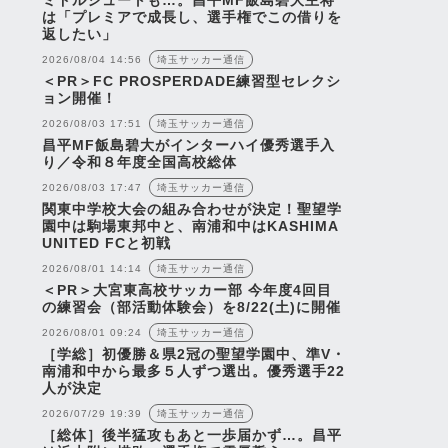
ミドルシュートも…。昌平MF飯島碧大主将
は「プレミアで成長し、選手権でこの借りを
返したい」
2026/08/04 14:56
埼玉サッカー通信
＜PR＞FC PROSPERDADE練習型セレクシ
ョン開催！
2026/08/03 17:51
埼玉サッカー通信
昌平MF飯島碧大がインターハイ優秀選手入
り／令和８年度全国高校総体
2026/08/03 17:47
埼玉サッカー通信
関東中学校大会の組み合わせが決定！聖望学
園中は駒場東邦中と、南浦和中はKASHIMA
UNITED FCと初戦
2026/08/01 14:14
埼玉サッカー通信
＜PR＞大宮東高校サッカー部 今年度4回目
の練習会（部活動体験会）を8/22(土)に開催
2026/08/01 09:24
埼玉サッカー通信
［学総］初優勝＆県2冠の聖望学園中、準V・
南浦和中から最多５人ずつ選出。優秀選手22
人が決定
2026/07/29 19:39
埼玉サッカー通信
［総体］後半猛攻もあと一歩届かず…。昌平