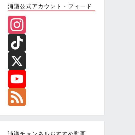
浦議公式アカウント・フィード
I
n
T
s
i
X
t
k
Y
a
T
o
F
浦議チャンネルおすすめ動画
g
o
u
e