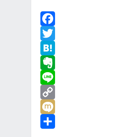
F
a
T
c
w
H
e
i
a
E
b
t
t
v
L
o
t
e
e
i
C
o
e
n
r
n
o
M
k
r
a
n
e
p
i
共