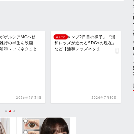
ャンプ2日目の様子』『浦
『わずかな兆候も見逃さない(清
ニュース
ズが進めるSDGsの現在』
水社長)』『調神社で必勝祈願』
和レッズネタま...
など【浦和レッズネタまと...
2026年7月10日
2026年7月29日