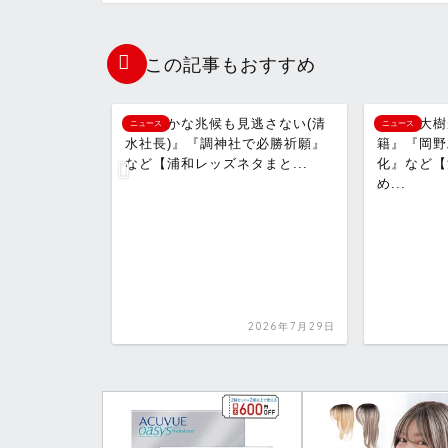
o
y
x
有
この記事もおすすめ
t
L
i
見逃さない(清
『橋岡大樹がボルシアMGへ移
『夏キ
ニュース
ニュース
e
i
社で必勝祈願』
籍』『岡野雅行の半生を映画
和レッ
ネタまと...
化』など【浦和レッズネタまと
など【浦
め...
n
k
2026年7月29日
2026年7月31日