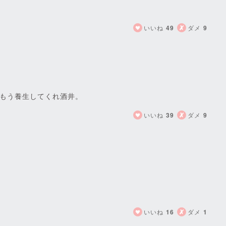
いいね
49
ダメ
9
もう養生してくれ酒井。
いいね
39
ダメ
9
いいね
16
ダメ
1