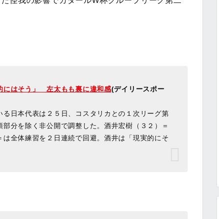
った怪我の影響でカタールW杯グループリーグ第二
的にはそう」 左太もも裏に違和感
(デイリースポー
いる日本代表は２５日、コスタリカとの１次リーグ第
頭部分を除く非公開で調整した。酒井宏樹（３２）＝
＝は全体練習を２日連続で回避。酒井は「現実的にそ