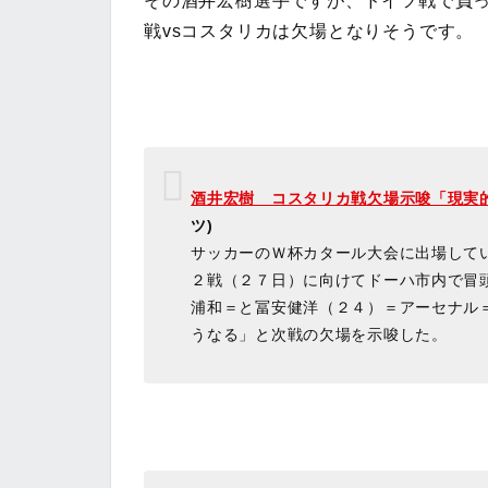
その酒井宏樹選手ですが、ドイツ戦で負
戦vsコスタリカは欠場となりそうです。
酒井宏樹 コスタリカ戦欠場示唆「現実
ツ)
サッカーのＷ杯カタール大会に出場して
２戦（２７日）に向けてドーハ市内で冒
浦和＝と冨安健洋（２４）＝アーセナル
うなる」と次戦の欠場を示唆した。