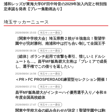
浦和レッズが東海大学DF田中玲音の2029年加入内定と特別指
定承認を発表【プレー集動画あり】
埼玉サッカーニュース
2026/08/06 15:03
埼玉サッカー通信
［関東中学校大会］埼玉県勢２校が８強進出！聖望学
園中が完封勝利、南浦和中は打ち合い制して全国王手
2026/08/06 08:34
埼玉サッカー通信
［総体］ボランチ起用で攻撃を牽引、惜しいミドルシ
ュートも…。昌平MF飯島碧大主将は「プレミアで成長
し、選手権でこの借りを返したい」
2026/08/04 14:56
埼玉サッカー通信
＜PR＞FC PROSPERDADE練習型セレクション開催！
2026/08/03 17:51
埼玉サッカー通信
昌平MF飯島碧大がインターハイ優秀選手入り／令和８
年度全国高校総体
2026/08/03 17:47
埼玉サッカー通信
関東中学校大会の組み合わせが決定！聖望学園中は駒