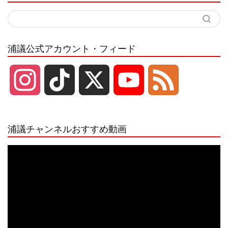
浦議公式アカウント・フィード
I
T
X
Y
F
n
i
o
e
浦議チャンネルおすすめ動画
s
k
u
e
動
画
プ
t
T
T
d
レ
ー
a
o
u
ヤ
ー