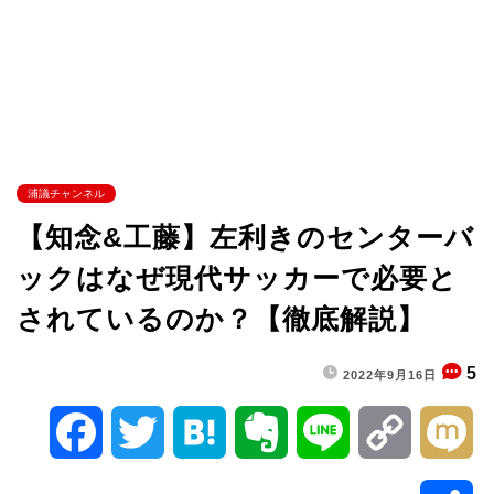
浦議チャンネル
【知念&工藤】左利きのセンターバ
ックはなぜ現代サッカーで必要と
されているのか？【徹底解説】
5
2022年9月16日
F
T
H
E
L
C
M
a
w
a
v
i
o
i