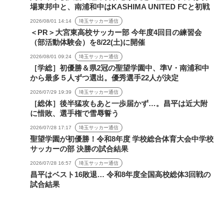
場東邦中と、南浦和中はKASHIMA UNITED FCと初戦
2026/08/01 14:14
埼玉サッカー通信
＜PR＞大宮東高校サッカー部 今年度4回目の練習会
（部活動体験会）を8/22(土)に開催
2026/08/01 09:24
埼玉サッカー通信
［学総］初優勝＆県2冠の聖望学園中、準V・南浦和中
から最多５人ずつ選出。優秀選手22人が決定
2026/07/29 19:39
埼玉サッカー通信
［総体］後半猛攻もあと一歩届かず…。昌平は近大附
に惜敗、選手権で雪辱誓う
2026/07/28 17:17
埼玉サッカー通信
聖望学園が初優勝！令和8年度 学校総合体育大会中学校
サッカーの部 決勝の試合結果
2026/07/28 16:57
埼玉サッカー通信
昌平はベスト16敗退… 令和8年度全国高校総体3回戦の
試合結果