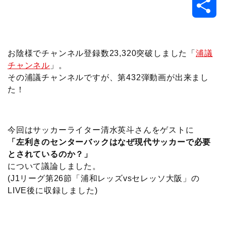
共
c
i
t
e
n
p
x
有
e
t
e
r
e
y
i
お陰様でチャンネル登録数23,320突破しました「
浦議
チャンネル
」。
b
t
n
n
L
その浦議チャンネルですが、第432弾動画が出来まし
た！
o
e
a
o
i
o
r
t
n
今回はサッカーライター清水英斗さんをゲストに
k
e
k
「左利きのセンターバックはなぜ現代サッカーで必要
とされているのか？」
について議論しました。
(J1リーグ第26節「浦和レッズvsセレッソ大阪」の
LIVE後に収録しました)