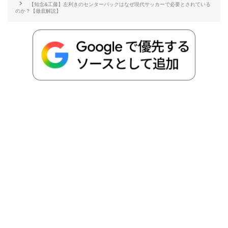
【知念&工藤】左利きのセンターバックはなぜ現代サッカーで必要とされている
b
t
n
n
L
のか？【徹底解説】
o
e
a
o
i
o
r
t
n
k
e
k