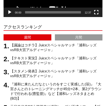
g
k
b
00:00
12:37
r
e
アクセスランキング
a
C
週間
月間
m
h
【議論はコチラ】Juiceスペシャルマッチ「浦和レッズ
vsRB大宮アルディージャ」
【テキスト実況】Juiceスペシャルマッチ「浦和レッズ
a
vsRB大宮アルディージャ」
【スタメン発表】Juiceスペシャルマッチ「浦和レッズ
n
vsRB大宮アルディージャ」
『浦和に来たんだなというのをすごく実感した(笹)』『大
n
宮さんとのトレーニングマッチが45分×2本、第2グラウン
ドで行われる(曺監督)』など【浦和レッズネタまとめ
(8/2)】
e