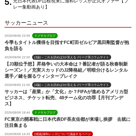
元日本代表DF山根視来に浦和レッズが正式オファー【プ
レー集動画あり】
l
サッカーニュース
2026/08/06 23:56
ドメサカブログ
今季もタイトル獲得を目指すFC町田ゼルビア黒田剛監督が抱
負を語る
2026/08/06 22:00
[J論] – これを読めばJが見える Jリーグ系コラムサイト
【J3順位予想】昇格争いの大本命は？番記者が語る秋春制新
シーズン！／充実スカッドのJ2降格組／明暗分けるレンタル
選手／鍵を握るウィンターブレイク
2026/08/06 21:00
[J論] – これを読めばJが見える Jリーグ系コラムサイト
サッカーは「産業」か「文化」か？FIFAが進めるアメリカ型
ビジネス、チケット転売、48チーム化の功罪【月刊ブンデ
ス】
2026/08/06 18:44
ドメサカブログ
FC東京の開幕戦に日本代表DF長友佑都が来場し挨拶 去就に
注目集まる
2026/08/06 14:43
[浦議]浦和レッズについて議論するページ