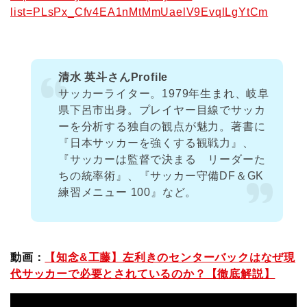
list=PLsPx_Cfv4EA1nMtMmUaelV9EvqlLgYtCm
清水 英斗さんProfile
サッカーライター。1979年生まれ、岐阜
県下呂市出身。プレイヤー目線でサッカ
ーを分析する独自の観点が魅力。著書に
『日本サッカーを強くする観戦力』、
『サッカーは監督で決まる リーダーた
ちの統率術』、『サッカー守備DF＆GK
練習メニュー 100』など。
動画：
【知念&工藤】左利きのセンターバックはなぜ現
代サッカーで必要とされているのか？【徹底解説】