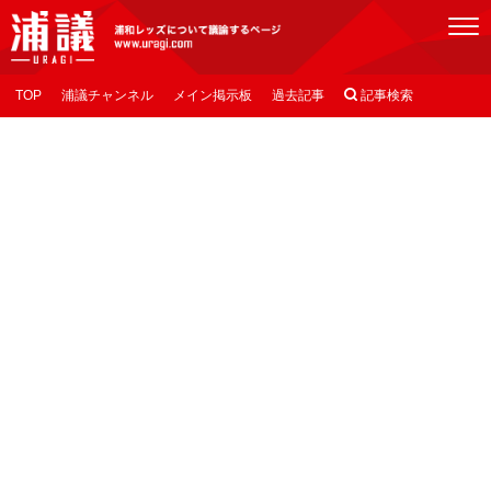
[浦議]浦和レッズについて議論するページ
TOP
浦議チャンネル
メイン掲示板
過去記事

記事検索