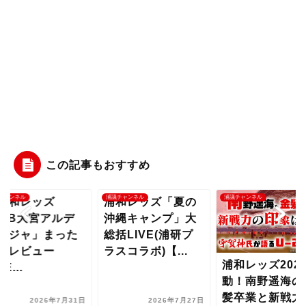
この記事もおすすめ
チャンネル
浦議チャンネル
浦議チャンネル
和レッズ「夏の
浦和レッズ2026始
「浦和レッズ
縄キャンプ」大
動！南野遥海の金
vsRB大宮アル
括LIVE(浦研プ
髪卒業と新戦力の
ィージャ」まっ
スコラボ)【...
印象、宇賀神氏...
りプレビュー
LIVE...
2026年7月27日
2026年7月11日
2026年7月