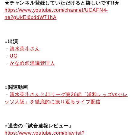
★チャンネル登録していただけると嬉しいです!!★
https://www.youtube.com/channel/UCAFN4-
ne2gUkEl6xddW71hA
○出演
・
清水英斗さん
・
UG
・
かなめ@浦議管理人
○関連動画
・
清水英斗さんとJ1リーグ第26節「浦和レッズvsセレ
ッソ大阪」を徹底的に振り返るライブ配信
○過去の「試合速報レビュー」
https://www.youtube.com/playlist?