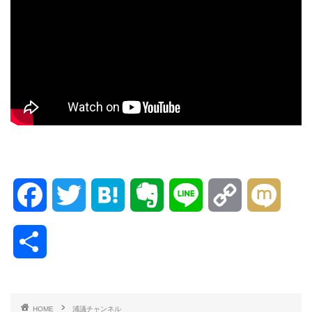
F
T
H
E
L
C
M
a
w
a
v
i
o
i
共
c
i
t
e
n
p
x
有
e
t
e
r
e
y
i
HOME
浦議チャンネル