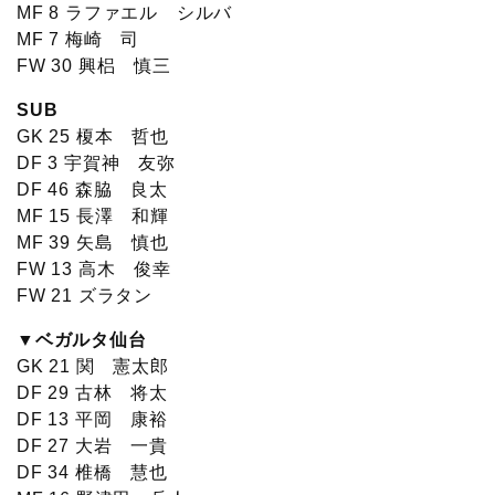
MF 8 ラファエル シルバ
MF 7 梅崎 司
FW 30 興梠 慎三
SUB
GK 25 榎本 哲也
DF 3 宇賀神 友弥
DF 46 森脇 良太
MF 15 長澤 和輝
MF 39 矢島 慎也
FW 13 高木 俊幸
FW 21 ズラタン
▼ベガルタ仙台
GK 21 関 憲太郎
DF 29 古林 将太
DF 13 平岡 康裕
DF 27 大岩 一貴
DF 34 椎橋 慧也