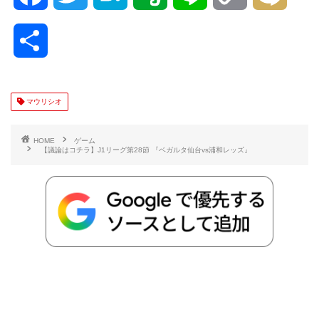
a
w
a
v
i
o
i
共
c
i
t
e
n
p
x
有
e
t
e
r
e
y
i
マウリシオ
b
t
n
n
L
HOME
ゲーム
【議論はコチラ】J1リーグ第28節 『ベガルタ仙台vs浦和レッズ』
o
e
a
o
i
o
r
t
n
k
e
k