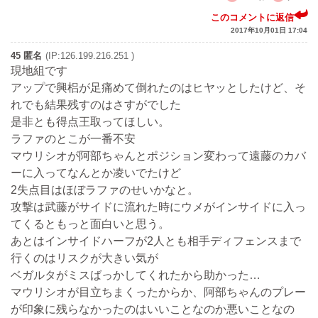
このコメントに返信
2017年10月01日 17:04
45 匿名
(IP:126.199.216.251 )
現地組です
アップで興梠が足痛めて倒れたのはヒヤッとしたけど、そ
れでも結果残すのはさすがでした
是非とも得点王取ってほしい。
ラファのとこが一番不安
マウリシオが阿部ちゃんとポジション変わって遠藤のカバ
ーに入ってなんとか凌いでたけど
2失点目はほぼラファのせいかなと。
攻撃は武藤がサイドに流れた時にウメがインサイドに入っ
てくるともっと面白いと思う。
あとはインサイドハーフが2人とも相手ディフェンスまで
行くのはリスクが大きい気が
ベガルタがミスばっかしてくれたから助かった…
マウリシオが目立ちまくったからか、阿部ちゃんのプレー
が印象に残らなかったのはいいことなのか悪いことなの