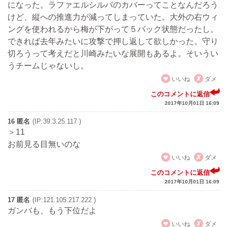
になった。ラファエルシルバのカバーってことなんだろう
けど、縦への推進力が減ってしまっていた。大外の右ウィ
ングを使われるから梅が下がって５バック状態だったし。
できれば去年みたいに攻撃で押し返して欲しかった。守り
切ろうって考えだと川崎みたいな展開もあるよ。そいうい
うチームじゃないし。
いいね
ダメ
このコメントに返信
2017年10月01日 16:09
16 匿名
(IP:39.3.25.117 )
＞11
お前見る目無いのな
いいね
ダメ
このコメントに返信
2017年10月01日 16:09
17 匿名
(IP:121.105.217.222 )
ガンバも、もう下位だよ
いいね
ダメ