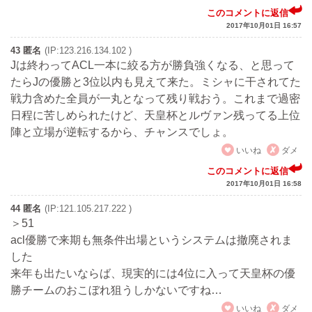
このコメントに返信
2017年10月01日 16:57
43 匿名
(IP:123.216.134.102 )
Jは終わってACL一本に絞る方が勝負強くなる、と思って
たらJの優勝と3位以内も見えて来た。ミシャに干されてた
戦力含めた全員が一丸となって残り戦おう。これまで過密
日程に苦しめられたけど、天皇杯とルヴァン残ってる上位
陣と立場が逆転するから、チャンスでしょ。
いいね
ダメ
このコメントに返信
2017年10月01日 16:58
44 匿名
(IP:121.105.217.222 )
＞51
acl優勝で来期も無条件出場というシステムは撤廃されま
した
来年も出たいならば、現実的には4位に入って天皇杯の優
勝チームのおこぼれ狙うしかないですね…
いいね
ダメ