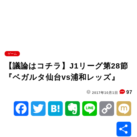
ゲーム
【議論はコチラ】J1リーグ第28節
『ベガルタ仙台vs浦和レッズ』
97
2017年10月1日
F
T
H
E
L
C
M
a
w
a
v
i
o
i
共