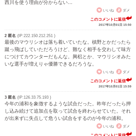
西川を使う理由が分からない…
いいね
ダメ
このコメントに返信
2017年10月01日 15:50
2 匿名
(IP:222.150.212.251 )
最後のマウリシオは落ち着いていたな。槙野とかだったら
蹴っ飛ばしていただろうけど、難なく相手を交わして味方
につけてカウンターだもんな。興梠とか、マウリシオみた
いな選手が増えりゃ優勝できるだろうな。
いいね
ダメ
このコメントに返信
2017年10月01日 15:59
3 匿名
(IP:126.33.75.193 )
今年の浦和を象徴するような試合だった。昨年だったら押
し込み続けて追加点を取って試合を終わらせていた。それ
が出来ずに失点して危うい試合をするのが今年の浦和。
いいね
ダメ
このコメントに返信