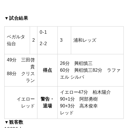
c
i
t
e
n
p
x
有
e
t
e
r
e
y
i
▼試合結果
b
t
n
n
L
0-1
ベガルタ
2
3
浦和レッズ
o
e
a
o
i
仙台
2-2
o
r
t
n
49分 三田啓
26分 興梠慎三
貴
k
e
k
得点
60分 興梠慎三82分 ラファ
88分 クリス
エル シルバ
ラン
イエロー
47分 柏木陽介
イエロー
警告・
90+1分 阿部勇樹
レッド
退場
90+3分 高木俊幸
レッド
▼観客数