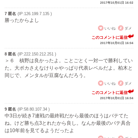
2017年10月01日 16:02
7 匿名
(IP:126.199.7.135 )
勝ったからよし
いいね
ダメ
このコメントに返信
2017年10月01日 16:04
8 匿名
(IP:222.150.212.251 )
＞６ 槙野は良かったよ。ことごとく一対一で勝利してい
た。大ポカさえなけりゃやっぱり代表レベルだよ。柏木と
同じで、メンタルが豆腐なんだろう。
いいね
ダメ
このコメントに返信
2017年10月01日 16:04
9 匿名
(IP:58.80.107.34 )
中3日が続き7連戦の最終戦だから最後のほうはバテてた
ね。けど勝ち点3とれたから良し。なんか最後のバテ具合
は10年前を見てるようだったよ