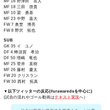
MF 16 野津田 岳人
MF 18 三田 啓貴
MF 10 梁 勇基
MF 23 中野 嘉大
FW 7 奥埜 博亮
FW 8 野沢 拓也
SUB
GK 35 イ ユノ
DF 4 蜂須賀 孝治
DF 50 増嶋 竜也
MF 25 菅井 直樹
MF 26 藤村 慶太
FW 20 クリスラン
FW 30 西村 拓真
▼以下ツィッターの反応(#urawaredsを中心に)
(試合の流れやゴール動画は
テキスト実況
へ）