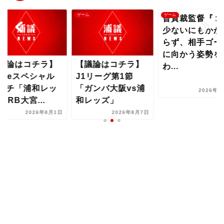
ム
ゲーム
ゲーム
曺貴裁監督『１
少ないにもかか
らず、相手ゴー
に向かう姿勢を
議論はコチラ】
【議論はコチラ】
わ...
uiceスペシャル
J1リーグ第1節
ッチ「浦和レッ
「ガンバ大阪vs浦
2026年8
vsRB大宮...
和レッズ」
2026年8月1日
2026年8月7日