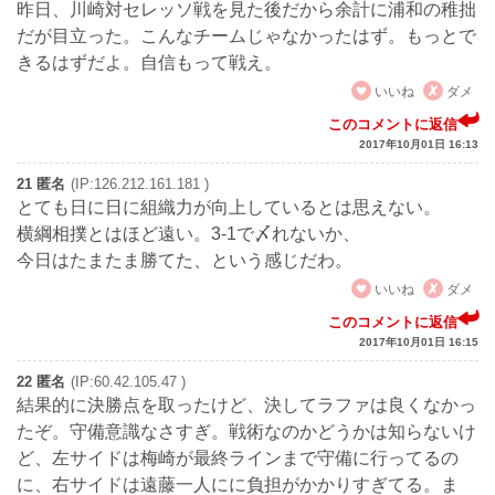
昨日、川崎対セレッソ戦を見た後だから余計に浦和の稚拙
だが目立った。こんなチームじゃなかったはず。もっとで
きるはずだよ。自信もって戦え。
いいね
ダメ
このコメントに返信
2017年10月01日 16:13
21 匿名
(IP:126.212.161.181 )
とても日に日に組織力が向上しているとは思えない。
横綱相撲とはほど遠い。3-1で〆れないか、
今日はたまたま勝てた、という感じだわ。
いいね
ダメ
このコメントに返信
2017年10月01日 16:15
22 匿名
(IP:60.42.105.47 )
結果的に決勝点を取ったけど、決してラファは良くなかっ
たぞ。守備意識なさすぎ。戦術なのかどうかは知らないけ
ど、左サイドは梅崎が最終ラインまで守備に行ってるの
に、右サイドは遠藤一人にに負担がかかりすぎてる。ま