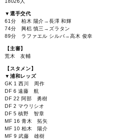
18026人
▼選手交代
61分 柏木 陽介→長澤 和輝
74分 興梠 慎三→ズラタン
89分 ラファエル シルバ→高木 俊幸
【主審】
荒木 友輔
【スタメン】
▼浦和レッズ
GK 1 西川 周作
DF 6 遠藤 航
DF 22 阿部 勇樹
DF 2 マウリシオ
DF 5 槙野 智章
MF 16 青木 拓矢
MF 10 柏木 陽介
MF 9 武藤 雄樹