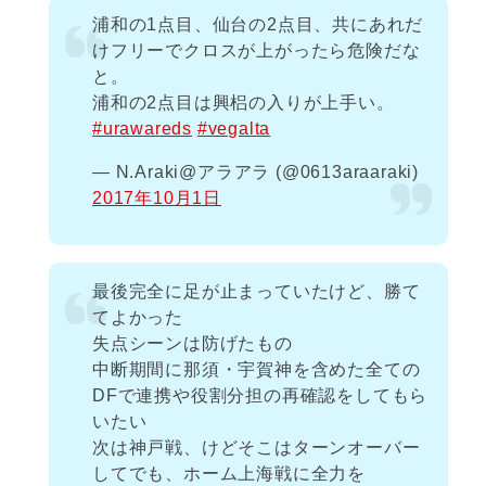
浦和の1点目、仙台の2点目、共にあれだ
けフリーでクロスが上がったら危険だな
と。
浦和の2点目は興梠の入りが上手い。
#urawareds
#vegalta
— N.Araki@アラアラ (@0613araaraki)
2017年10月1日
最後完全に足が止まっていたけど、勝て
てよかった
失点シーンは防げたもの
中断期間に那須・宇賀神を含めた全ての
DFで連携や役割分担の再確認をしてもら
いたい
次は神戸戦、けどそこはターンオーバー
してでも、ホーム上海戦に全力を