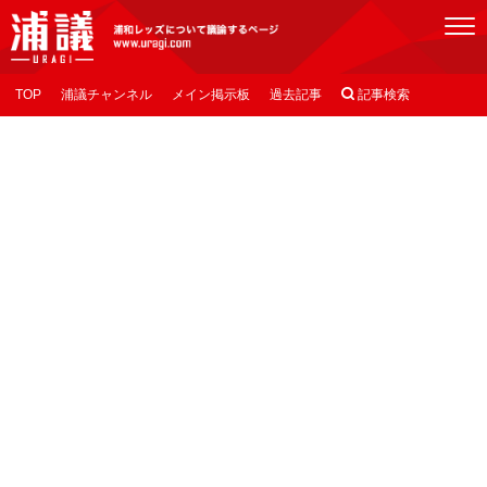
[浦議]浦和レッズについて議論するページ
TOP
浦議チャンネル
メイン掲示板
過去記事

記事検索