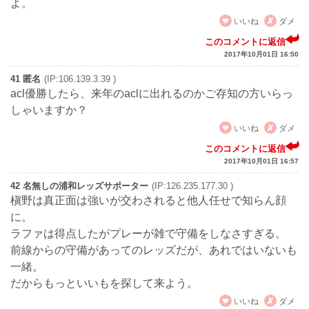
よ。
いいね
ダメ
このコメントに返信
2017年10月01日 16:50
41 匿名
(IP:106.139.3.39 )
acl優勝したら、来年のaclに出れるのかご存知の方いらっ
しゃいますか？
いいね
ダメ
このコメントに返信
2017年10月01日 16:57
42 名無しの浦和レッズサポーター
(IP:126.235.177.30 )
槇野は真正面は強いが交わされると他人任せで知らん顔
に。
ラファは得点したがプレーが雑で守備をしなさすぎる。
前線からの守備があってのレッズだが、あれではいないも
一緒。
だからもっといいもを探して来よう。
いいね
ダメ