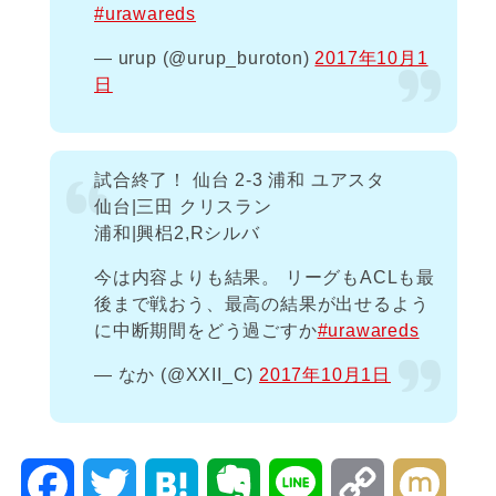
#urawareds
— urup (@urup_buroton)
2017年10月1
日
試合終了！ 仙台 2-3 浦和 ユアスタ
仙台|三田 クリスラン
浦和|興梠2,Rシルバ
今は内容よりも結果。 リーグもACLも最
後まで戦おう、最高の結果が出せるよう
に中断期間をどう過ごすか
#urawareds
— なか (@XXII_C)
2017年10月1日
F
T
H
E
L
C
M