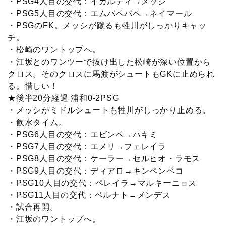
・PSG4人目の交代：イカルディ→メッシ
・PSG5人目の交代：エムバペバペ→ネイマール
・PSGのFK。メッシが蹴るも牲川がしっかりキャッ
チ。
・松崎のワントップへ。
・江坂とのワンツーで抜け出した松崎が深い位置から
クロス。そのクロスに馬渡がシュートもGKに止められ
る。惜しい！
★後半20分経過 浦和0-2PSG
・メッシがミドルシュートも牲川がしっかり止める。
・飲水タイム。
・PSG6人目の交代：エビンベ→ハキミ
・PSG7人目の交代：エメリ→フェレイラ
・PSG8人目の交代：ケーラー→セルヒオ・ラモス
・PSG9人目の交代：ディアロ→キンペンベコ
・PSG10人目の交代：ペレイラ→マルキーニョス
・PSG11人目の交代：ベルナト→メンデス
・試合再開。
・江坂のワントップへ。