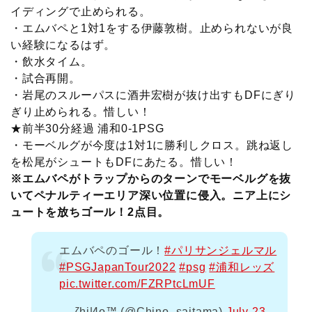
イディングで止められる。
・エムバペと1対1をする伊藤敦樹。止められないが良
い経験になるはず。
・飲水タイム。
・試合再開。
・岩尾のスルーパスに酒井宏樹が抜け出すもDFにぎり
ぎり止められる。惜しい！
★前半30分経過 浦和0-1PSG
・モーベルグが今度は1対1に勝利しクロス。跳ね返し
を松尾がシュートもDFにあたる。惜しい！
※エムバペがトラップからのターンでモーベルグを抜
いてペナルティーエリア深い位置に侵入。ニア上にシ
ュートを放ちゴール！2点目。
エムバペのゴール！
#パリサンジェルマル
#PSGJapanTour2022
#psg
#浦和レッズ
pic.twitter.com/FZRPtcLmUF
— ζhiИo™ (@Chino_saitama)
July 23,