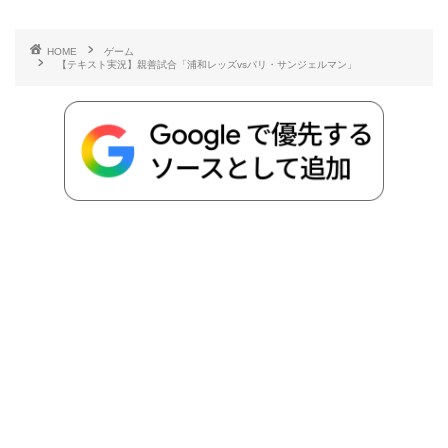
有
e
t
e
r
e
y
i
HOME
ゲーム
【テキスト実況】親善試合「浦和レッズvsパリ・サンジェルマン」
b
t
n
n
L
o
e
a
o
i
o
r
t
n
k
e
k