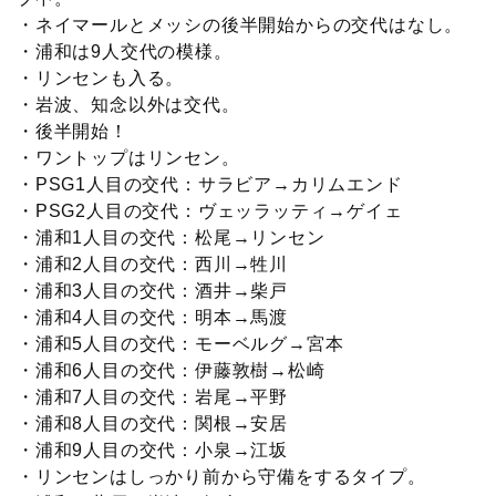
・ネイマールとメッシの後半開始からの交代はなし。
・浦和は9人交代の模様。
・リンセンも入る。
・岩波、知念以外は交代。
・後半開始！
・ワントップはリンセン。
・PSG1人目の交代：サラビア→カリムエンド
・PSG2人目の交代：ヴェッラッティ→ゲイェ
・浦和1人目の交代：松尾→リンセン
・浦和2人目の交代：西川→牲川
・浦和3人目の交代：酒井→柴戸
・浦和4人目の交代：明本→馬渡
・浦和5人目の交代：モーベルグ→宮本
・浦和6人目の交代：伊藤敦樹→松崎
・浦和7人目の交代：岩尾→平野
・浦和8人目の交代：関根→安居
・浦和9人目の交代：小泉→江坂
・リンセンはしっかり前から守備をするタイプ。