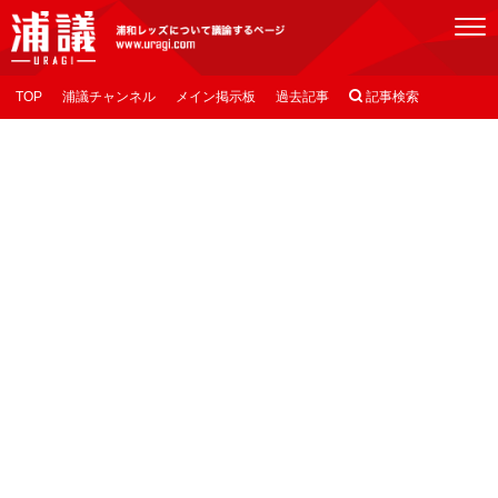
[浦議]浦和レッズについて議論するページ
TOP
浦議チャンネル
メイン掲示板
過去記事

記事検索