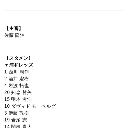
【主審】
佐藤 隆治
【スタメン】
▼浦和レッズ
1 西川 周作
2 酒井 宏樹
4 岩波 拓也
20 知念 哲矢
15 明本 考浩
10 ダヴィド モーベルグ
3 伊藤 敦樹
19 岩尾 憲
14 関根 貴大