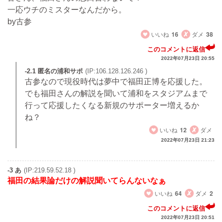
一応ウチのミスターなんだから。
by古参
いいね
16
ダメ
38
このコメントに返信
2022年07月23日 20:55
-2.1 匿名の浦和サポ
(IP:106.128.126.246 )
古参なので現役時代は夢中で福田正博を応援した。
でも福田さんの解説を聞いて浦和をスタジアムまで
行って応援したくなる新規のサポーター増えるか
ね？
いいね
12
ダメ
2022年07月23日 21:23
-3 あ
(IP:219.59.52.18 )
福田の結果論だけの解説聞いてらんないなぁ
いいね
64
ダメ
2
このコメントに返信
2022年07月23日 20:51