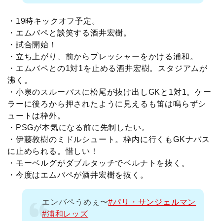
・19時キックオフ予定。
・エムバペと談笑する酒井宏樹。
・試合開始！
・立ち上がり、前からプレッシャーをかける浦和。
・エムバペとの1対1を止める酒井宏樹。スタジアムが
沸く。
・小泉のスルーパスに松尾が抜け出しGKと1対1。ケー
ラーに後ろから押されたように見えるも笛は鳴らずシ
ュートは枠外。
・PSGが本気になる前に先制したい。
・伊藤敦樹のミドルシュート。枠内に行くもGKナバス
に止められる。惜しい！
・モーベルグがダブルタッチでベルナトを抜く。
・今度はエムバペが酒井宏樹を抜く。
エンバペうめぇ〜
#パリ・サンジェルマン
#浦和レッズ