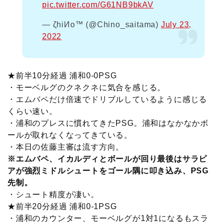
pic.twitter.com/G61NB9bkAV
— ζhiИo™ (@Chino_saitama)
July 23,
2022
★前半10分経過 浦和0-0PSG
・モーベルグのクネクネに気合を感じる。
・エムバペだけ倍速でドリブルしているように感じる
くらい速い。
・浦和のプレスに慣れてきたPSG。浦和はなかなかボ
ールが取れなくなってきている。
・本日の佐藤主審は流す方向。
※エムバペ、イカルディとボールが回り最後はサラビ
アが強烈ミドルシュートをゴール隅に叩き込み、PSG
先制。
・シュート精度が凄い。
★前半20分経過 浦和0-1PSG
・浦和のカウンター、モーベルグが1対1になるもスラ