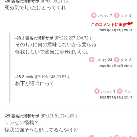
-28 匿名の浦和サポ
(IP:60.38.21.15 )
死ぬ気で1点だけとってくれ
いいね
7
ダメ
5
このコメントに返信
2022年07月23日 20:34
-28.1 匿名の浦和サポ
(IP:222.227.204.72 )
その1点に何の意味もないから要らね
怪我しないで適当に流せばいいよ
いいね
23
ダメ
8
2022年07月23日 20:35
-28.2 msk
(IP:106.146.29.57 )
格下が適当にって
いいね
1
ダメ
2022年07月23日 23:45
-29 匿名の浦和サポ
(IP:121.81.224.109 )
リンセン怪我？
怪我に強そうな顔してるんやけど