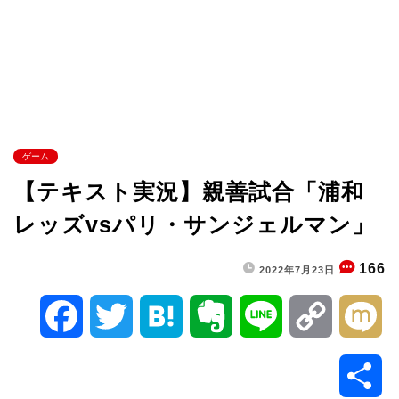
ゲーム
【テキスト実況】親善試合「浦和
レッズvsパリ・サンジェルマン」
166
2022年7月23日
F
T
H
E
L
C
M
a
w
a
v
i
o
i
共