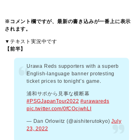
c
i
t
e
n
p
x
有
e
t
e
r
e
y
i
※コメント欄ですが、最新の書き込みが一番上に表示
されます。
b
t
n
n
L
▼テキスト実況中です
o
e
a
o
i
【前半】
o
r
t
n
Urawa Reds supporters with a superb
English-language banner protesting
k
e
k
ticket prices to tonight’s game.
浦和サポから見事な横断幕
#PSGJapanTour2022
#urawareds
pic.twitter.com/0fCOcjwhLI
— Dan Orlowitz (@aishiterutokyo)
July
23, 2022