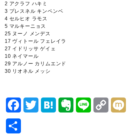
2 アクラフ ハキミ
3 プレスネル キンペンベ
4 セルヒオ ラモス
5 マルキーニョス
25 ヌーノ メンデス
17 ヴィトール フェレイラ
27 イドリッサ ゲイェ
10 ネイマール
29 アルノー カリムエンド
30 リオネル メッシ
F
T
H
E
L
C
M
a
w
a
v
i
o
i
共
c
i
t
e
n
p
x