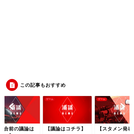
この記事もおすすめ
ム
ゲーム
ゲーム
試合前の議論は
【議論はコチラ】
【スタメン発表