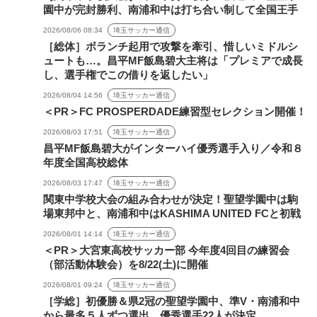
園中が完封勝利、南浦和中は打ち合い制して全国王手
2026/08/06 08:34
埼玉サッカー通信
［総体］ボランチ起用で攻撃を牽引、惜しいミドルシ
ュートも…。昌平MF飯島碧大主将は「プレミアで成長
し、選手権でこの借りを返したい」
2026/08/04 14:56
埼玉サッカー通信
＜PR＞FC PROSPERDADE練習型セレクション開催！
2026/08/03 17:51
埼玉サッカー通信
昌平MF飯島碧大がインターハイ優秀選手入り／令和８
年度全国高校総体
2026/08/03 17:47
埼玉サッカー通信
関東中学校大会の組み合わせが決定！聖望学園中は駒
場東邦中と、南浦和中はKASHIMA UNITED FCと初戦
2026/08/01 14:14
埼玉サッカー通信
＜PR＞大宮東高校サッカー部 今年度4回目の練習会
（部活動体験会）を8/22(土)に開催
2026/08/01 09:24
埼玉サッカー通信
［学総］初優勝＆県2冠の聖望学園中、準V・南浦和中
から最多５人ずつ選出。優秀選手22人が決定