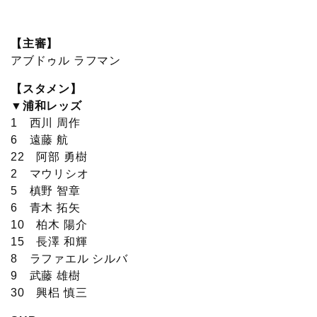
c
i
t
e
n
p
x
有
e
t
e
r
e
y
i
【主審】
アブドゥル ラフマン
b
t
n
n
L
【スタメン】
o
e
a
o
i
▼浦和レッズ
1 西川 周作
o
r
t
n
6 遠藤 航
22 阿部 勇樹
k
e
k
2 マウリシオ
5 槙野 智章
6 青木 拓矢
10 柏木 陽介
15 長澤 和輝
8 ラファエル シルバ
9 武藤 雄樹
30 興梠 慎三