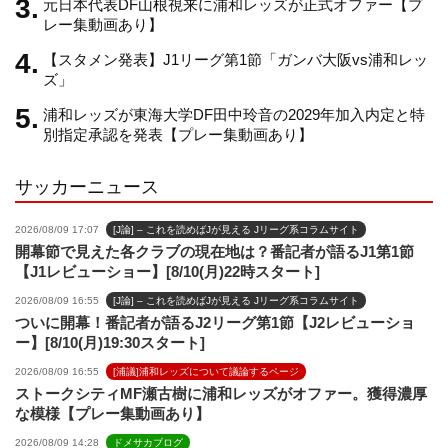
元日本代表DF山根視来に浦和レッズが正式オファー【プ
n
レー集動画あり】
【スタメン発表】J1リーグ第1節「ガンバ大阪vs浦和レッ
n
ズ」
浦和レッズが東海大学DF田中玲音の2029年加入内定と特
e
別指定承認を発表【プレー集動画あり】
サッカーニュース
l
2026/08/09 17:07
[J論] – これを読めばJが見える Jリーグ系コラムサイト
開幕節で見えた各クラブの現在地は？番記者が語るJ1第1節
【J1レビューショー】[8/10(月)22時スタート]
2026/08/09 16:55
[J論] – これを読めばJが見える Jリーグ系コラムサイト
ついに開幕！番記者が語るJ2リーグ第1節【J2レビューショ
ー】[8/10(月)19:30スタート]
2026/08/09 16:55
[浦議]浦和レッズについて議論するページ
ストークシティMF瀬古樹に浦和レッズがオファー。獲得濃厚
な模様【プレー集動画あり】
2026/08/09 14:28
ドメサカブログ