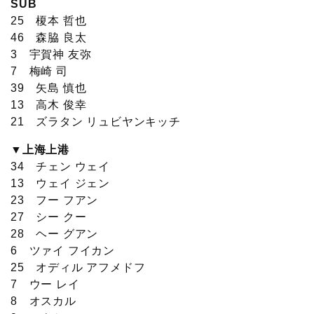
SUB
25 榎本 哲也
46 森脇 良太
3 宇賀神 友弥
7 梅崎 司
39 矢島 慎也
13 高木 俊幸
21 ズラタン リュビヤンキッチ
▼上海上港
34 チェン ウェイ
13 ウェイ ジェン
23 フー フアン
27 シー クー
28 ヘー グアン
6 ツァイ フイカン
25 オディル アフメドフ
7 ウー レイ
8 オスカル