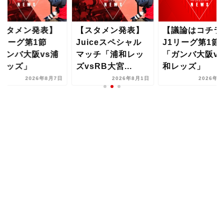
スタメン発表】
【スタメン発表】
【議論はコチラ
1リーグ第1節
Juiceスペシャル
J1リーグ第1節
ガンバ大阪vs浦
マッチ「浦和レッ
「ガンバ大阪vs
レッズ」
ズvsRB大宮...
和レッズ」
2026年8月7日
2026年8月1日
2026年8