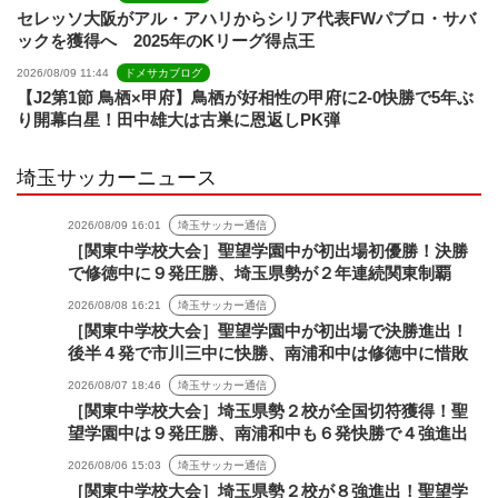
セレッソ大阪がアル・アハリからシリア代表FWパブロ・サバ
ックを獲得へ 2025年のKリーグ得点王
2026/08/09 11:44
ドメサカブログ
【J2第1節 鳥栖×甲府】鳥栖が好相性の甲府に2-0快勝で5年ぶ
り開幕白星！田中雄大は古巣に恩返しPK弾
埼玉サッカーニュース
2026/08/09 16:01
埼玉サッカー通信
［関東中学校大会］聖望学園中が初出場初優勝！決勝
で修徳中に９発圧勝、埼玉県勢が２年連続関東制覇
2026/08/08 16:21
埼玉サッカー通信
［関東中学校大会］聖望学園中が初出場で決勝進出！
後半４発で市川三中に快勝、南浦和中は修徳中に惜敗
2026/08/07 18:46
埼玉サッカー通信
［関東中学校大会］埼玉県勢２校が全国切符獲得！聖
望学園中は９発圧勝、南浦和中も６発快勝で４強進出
2026/08/06 15:03
埼玉サッカー通信
［関東中学校大会］埼玉県勢２校が８強進出！聖望学