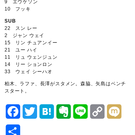
9 エウケソン
10 フッキ
SUB
22 スン レー
2 ジャン ウェイ
15 リン チュアンイー
21 ユー ハイ
11 リュ ウェンジュン
14 リー ションロン
33 ウェイ シーハオ
柏木、ラファ、長澤がスタメン。森脇、矢島はベンチ
スタート。
F
T
H
E
L
C
M
a
w
a
v
i
o
i
共