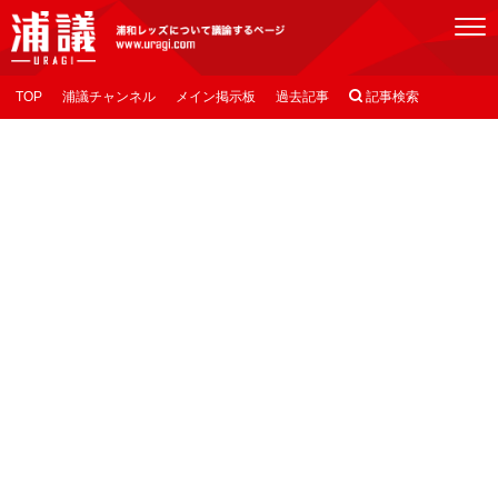
[浦議]浦和レッズについて議論するページ
TOP
浦議チャンネル
メイン掲示板
過去記事

記事検索