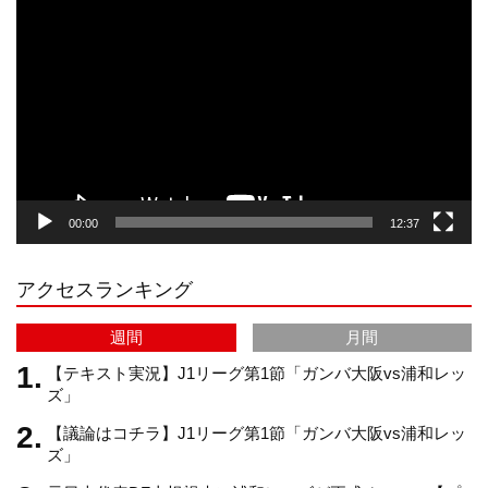
画
プ
t
T
T
d
レ
ー
a
o
u
ヤ
ー
g
k
b
00:00
12:37
r
e
アクセスランキング
a
C
週間
月間
m
h
【テキスト実況】J1リーグ第1節「ガンバ大阪vs浦和レッ
ズ」
【議論はコチラ】J1リーグ第1節「ガンバ大阪vs浦和レッ
a
ズ」