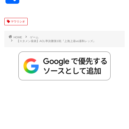
c
i
t
e
n
p
x
有
e
t
e
r
e
y
i
マウリシオ
b
t
n
n
L
HOME
ゲーム
【スタメン発表】ACL準決勝第1戦『上海上港vs浦和レッズ』
o
e
a
o
i
o
r
t
n
k
e
k