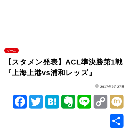
ゲーム
【スタメン発表】ACL準決勝第1戦
『上海上港vs浦和レッズ』
2017年9月27日
F
T
H
E
L
C
M
a
w
a
v
i
o
i
共