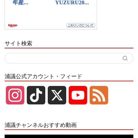
サイト検索
浦議公式アカウント・フィード
I
T
X
Y
F
n
i
o
e
浦議チャンネルおすすめ動画
s
k
u
e
動