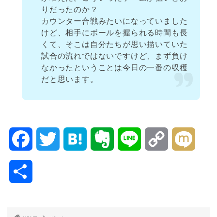
りだったのか？
カウンター合戦みたいになっていました
けど、相手にボールを握られる時間も長
くて、そこは自分たちが思い描いていた
試合の流れではないですけど、まず負け
なかったということは今日の一番の収穫
だと思います。
F
T
H
E
L
C
M
a
w
a
v
i
o
i
共
c
i
t
e
n
p
x
有
e
t
e
r
e
y
i