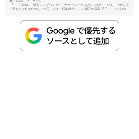
HOME
ゲーム
『本当に、浦和レッズのファン・サポーターのみなさんは熱いですし、それを力
b
t
n
n
L
に変えなければいけないと思います（明本考浩）』J1 浦和vs鹿島 選手コメント抜粋
o
e
a
o
i
o
r
t
n
k
e
k