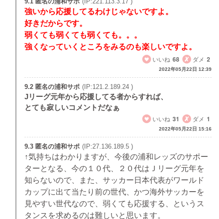
9.1 匿名の浦和サポ
(IP:221.113.3.17 )
強いから応援してるわけじゃないですよ。
好きだからです。
弱くても弱くても弱くても。。。
強くなっていくところをみるのも楽しいですよ。
いいね
68
ダメ
2
2022年05月22日 12:39
9.2 匿名の浦和サポ
(IP:121.2.189.24 )
Jリーグ元年から応援してる者からすれば、
とても寂しいコメントだなぁ
いいね
31
ダメ
1
2022年05月22日 15:16
9.3 匿名の浦和サポ
(IP:27.136.189.5 )
↑気持ちはわかりますが、今後の浦和レッズのサポー
ターとなる、今の１０代、２０代はＪリーグ元年を
知らないので、また、サッカー日本代表がワールド
カップに出て当たり前の世代、かつ海外サッカーを
見やすい世代なので、弱くても応援する、というス
タンスを求めるのは難しいと思います。