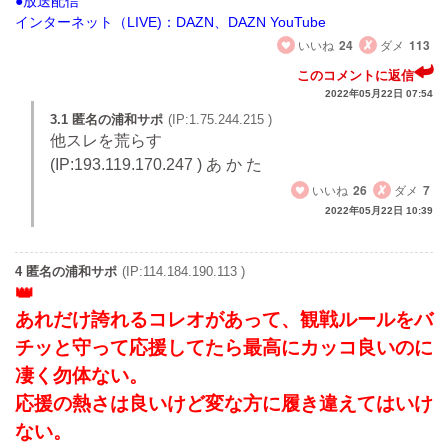
●放送配信
インターネット（LIVE)：DAZN、DAZN YouTube
いいね
24
ダメ
113
このコメントに返信
2022年05月22日 07:54
3.1 匿名の浦和サポ
(IP:1.75.244.215 )
他スレを荒らす
(IP:193.119.170.247 ) あ か た
いいね
26
ダメ
7
2022年05月22日 10:39
4 匿名の浦和サポ
(IP:114.184.190.113 )
あれだけ誇れるコレオがあって、観戦ルールをバ
チッと守って応援してたら最高にカッコ良いのに
凄く勿体ない。
応援の熱さは良いけど変な方に履き違えてはいけ
ない。