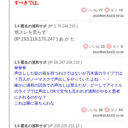
すべきでは。
いいね
77
ダメ
15
2022年05月22日 09:44
1.4 匿名の浦和サポ
(IP:1.75.244.215 )
他スレを荒らす
(IP:193.119.170.247 ) あ か た
いいね
22
ダメ
9
2022年05月22日 10:39
1.5 匿名の浦和サポ
(IP:59.147.204.210 )
声出しした奴の肩を持つわけではないが乃木坂のライブでは
７万人がノーマスクで声出しをやっていたよね・・・
確かに浦和の試合での声出しは禁止だが、どーしてアイドル
のライブでは声出しOKで文句も言われず浦和がやると悪者
にされるのかな？
これは腑に落ちんわな
いいね
36
ダメ
64
2022年05月22日 10:46
1.6 匿名の浦和サポ
(IP:218.225.231.12 )