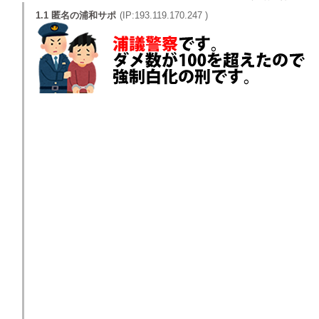
1.1 匿名の浦和サポ
(IP:193.119.170.247 )
無観客試合に至った一件でＧ裏が解体された時、こ
れでスタジアムが健全化され親子連れや新規等が増
え動員力が増すといった間違った認識がここで述べ
られていた記憶がありますが、そういう意見を言っ
た方は現状（これからも今後も変わることはないで
しょう）をどう認識していますかね？
Ｇ裏とは北Ｇ裏のことで、ゲーフラで後ろの人が見
えない云々言う場所ではないというある種定義（こ
れは棲み分けという語で置き換えられてきました
が）が無くなってしまったのでしょうね。
解禁されていないのに声を出したり、マスクをしな
かったり、柵を勝手に外したりするルール違反はい
けません。これは大前提です。