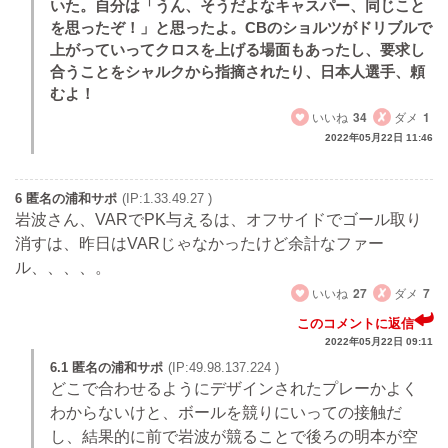
いた。自分は「うん、そうだよなキャスパー、同じこと
を思ったぞ！」と思ったよ。CBのショルツがドリブルで
上がっていってクロスを上げる場面もあったし、要求し
合うことをシャルクから指摘されたり、日本人選手、頼
むよ！
いいね
34
ダメ
1
2022年05月22日 11:46
6 匿名の浦和サポ
(IP:1.33.49.27 )
岩波さん、VARでPK与えるは、オフサイドでゴール取り
消すは、昨日はVARじゃなかったけど余計なファー
ル、、、、。
いいね
27
ダメ
7
このコメントに返信
2022年05月22日 09:11
6.1 匿名の浦和サポ
(IP:49.98.137.224 )
どこで合わせるようにデザインされたプレーかよく
わからないけと、ボールを競りにいっての接触だ
し、結果的に前で岩波が競ることで後ろの明本が空