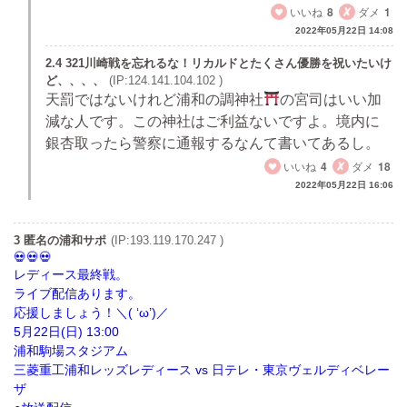
いいね
8
ダメ
1
2022年05月22日 14:08
2.4 321川崎戦を忘れるな！リカルドとたくさん優勝を祝いたいけ
ど、、、、
(IP:124.141.104.102 )
天罰ではないけれど浦和の調神社
の宮司はいい加
減な人です。この神社はご利益ないですよ。境内に
銀杏取ったら警察に通報するなんて書いてあるし。
いいね
4
ダメ
18
2022年05月22日 16:06
3 匿名の浦和サポ
(IP:193.119.170.247 )
レディース最終戦。
ライブ配信あります。
応援しましょう！＼( ‘ω’)／
5月22日(日) 13:00
浦和駒場スタジアム
三菱重工浦和レッズレディース vs 日テレ・東京ヴェルディベレー
ザ