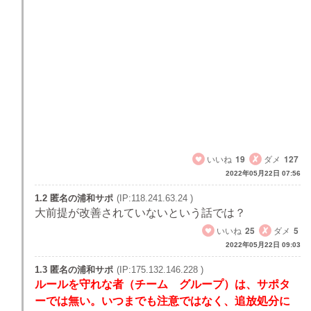
何れにしても、太鼓リードや再開されるであろうコ
ールリードに呼応することを拒否すればいいのです
よ。
「フットボールに情熱を戻す決断は誰の責務？
PRIDEを奪われたサポーターを無視して忖度を続け
た結果失ったものは何？」
まあ、これを見た時、過去のＧ裏とは全く異なる現
状なのだろうことは容易に想像はつくわけですけれ
どもね・・・
いいね
19
ダメ
127
2022年05月22日 07:56
1.2 匿名の浦和サポ
(IP:118.241.63.24 )
大前提が改善されていないという話では？
いいね
25
ダメ
5
2022年05月22日 09:03
1.3 匿名の浦和サポ
(IP:175.132.146.228 )
ルールを守れな者（チーム グループ）は、サポタ
ーでは無い。いつまでも注意ではなく、追放処分に