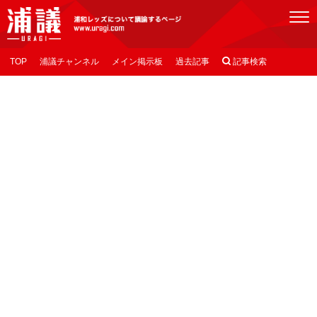
[浦議]浦和レッズについて議論するページ
TOP
浦議チャンネル
メイン掲示板
過去記事

記事検索