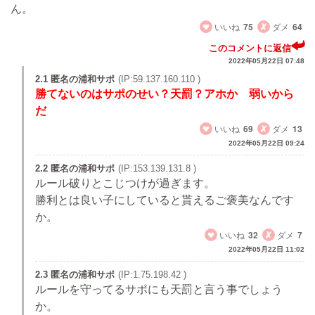
ん。
いいね
75
ダメ
64
このコメントに返信
2022年05月22日 07:48
2.1 匿名の浦和サポ
(IP:59.137.160.110 )
勝てないのはサポのせい？天罰？アホか 弱いから
だ
いいね
69
ダメ
13
2022年05月22日 09:24
2.2 匿名の浦和サポ
(IP:153.139.131.8 )
ルール破りとこじつけが過ぎます。
勝利とは良い子にしていると貰えるご褒美なんです
か。
いいね
32
ダメ
7
2022年05月22日 11:02
2.3 匿名の浦和サポ
(IP:1.75.198.42 )
ルールを守ってるサポにも天罰と言う事でしょう
か。