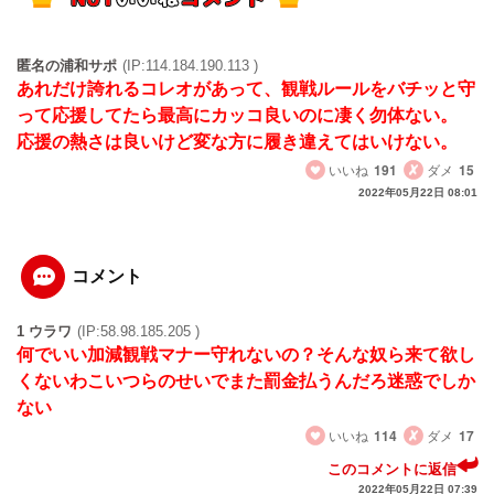
匿名の浦和サポ
(IP:114.184.190.113 )
あれだけ誇れるコレオがあって、観戦ルールをバチッと守
って応援してたら最高にカッコ良いのに凄く勿体ない。
応援の熱さは良いけど変な方に履き違えてはいけない。
いいね
191
ダメ
15
2022年05月22日 08:01
コメント
1 ウラワ
(IP:58.98.185.205 )
何でいい加減観戦マナー守れないの？そんな奴ら来て欲し
くないわこいつらのせいでまた罰金払うんだろ迷惑でしか
ない
いいね
114
ダメ
17
このコメントに返信
2022年05月22日 07:39