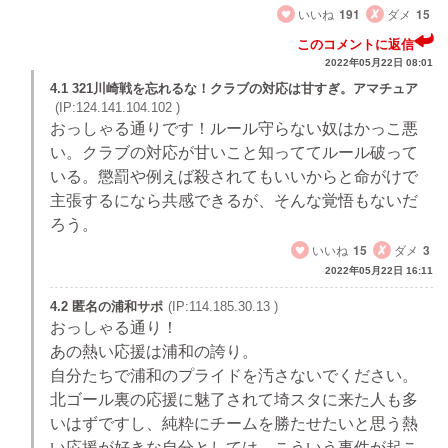
いいね
191
ダメ
15
このコメントに返信
2022年05月22日 08:01
4.1 321川崎戦を忘れるな！クラブの対応は甘すぎ。アマチュア
(IP:124.141.104.102 )
おっしゃる通りです！ルール守らない奴はかっこ悪
い。クラブの対応が甘いこと知っててルール破って
いる。懲罰や例えば殺されてもいいからと命がけで
主張するになら共感できるが、そんな覚悟もないだ
ろう。
いいね
15
ダメ
3
2022年05月22日 16:11
4.2 匿名の浦和サポ
(IP:114.185.30.13 )
おっしゃる通り！
あの熱い応援は浦和の誇り。
自分たちで浦和のプライドを汚さないでください。
北ゴール裏の応援に魅了されて埼スタに来た人も多
いはずですし、純粋にチームを勝たせたいと思う熱
い応援が好きな自分としては、こういう事件が起こ