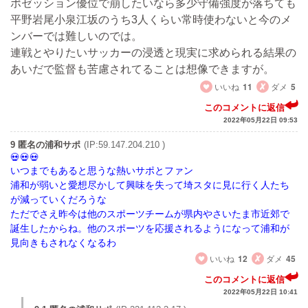
ポゼッション優位で崩したいなら多少守備強度が落ちても
平野岩尾小泉江坂のうち3人くらい常時使わないと今のメ
ンバーでは難しいのでは。
連戦とやりたいサッカーの浸透と現実に求められる結果の
あいだで監督も苦慮されてることは想像できますが。
いいね
11
ダメ
5
このコメントに返信
2022年05月22日 09:53
9 匿名の浦和サポ
(IP:59.147.204.210 )
いつまでもあると思うな熱いサポとファン
浦和が弱いと愛想尽かして興味を失って埼スタに見に行く人たち
が減っていくだろうな
ただでさえ昨今は他のスポーツチームが県内やさいたま市近郊で
誕生したからね。他のスポーツを応援されるようになって浦和が
見向きもされなくなるわ
いいね
12
ダメ
45
このコメントに返信
2022年05月22日 10:41