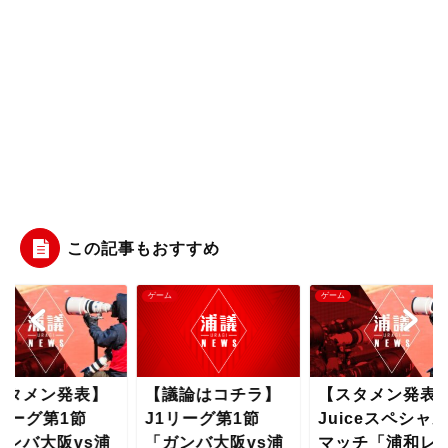
この記事もおすすめ
ム
ゲーム
ゲーム
議論はコチラ】
【スタメン発表】
【スタメン発表
1リーグ第1節
Juiceスペシャル
J1リーグ第1節
ガンバ大阪vs浦
マッチ「浦和レッ
「ガンバ大阪vs