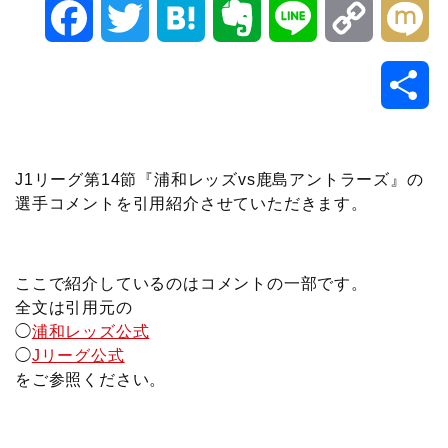
F
T
H
E
L
C
M
a
w
a
v
i
o
i
共
c
i
t
e
n
p
x
有
e
t
e
r
e
y
i
J1リーグ第14節『浦和レッズvs鹿島アントラーズ』の
選手コメントを引用紹介させていただきます。
b
t
n
n
L
o
e
a
o
i
ここで紹介しているのはコメントの一部です。
o
r
t
n
全文は引用元の
◯
浦和レッズ公式
k
e
k
◯
Jリーグ公式
をご参照ください。