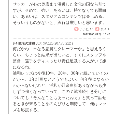
サッカーが心の奥底まで浸透した文化の国なら別で
すが、せめて、強い、あるいは、勝てなくても面白
い、あるいは、スタジアムコンテンツは楽しめる。
そういうものがないと、興行は厳しいと思います。
いいね
15
ダメ
4
2022年05月22日 15:45
9.4 匿名の浦和サポ
(IP:125.207.78.212 )
何だかね、単なる悪質なクレーマーかよと思えるく
らい、ちょっと結果が出ないと、すぐにスタッフや
監督・選手をディスったり責任追及する人がいて嫌
になるね。
浦和レッズは今後10年、20年、30年と続いていくの
だから、3年計画などどうでもよい。何年後になるか
わからないけれど、浦和が紆余曲折ありながらも少
しずつ強くなっていって、この７戦連続引き分けに
ついても「そんなこともあったねぇ」と笑って話せ
るときが来ることをのんびりと期待して、俺はレッ
ズを応援する。