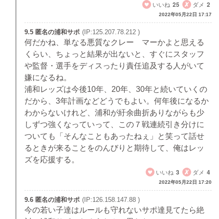
いいね
25
ダメ
2
2022年05月22日 17:17
9.5 匿名の浦和サポ
(IP:125.207.78.212 )
何だかね、単なる悪質なクレー マーかよと思える
くらい、ちょっと結果が出ないと、すぐにスタッフ
や監督・選手をディスったり責任追及する人がいて
嫌になるね。
浦和レッズは今後10年、20年、30年と続いていくの
だから、3年計画などどうでもよい。何年後になるか
わからないけれど、浦和が紆余曲折ありながらも少
しずつ強くなっていって、この７戦連続引き分けに
ついても「そんなこともあったねぇ」と笑って話せ
るときが来ることをのんびりと期待して、俺はレッ
ズを応援する。
いいね
3
ダメ
4
2022年05月22日 17:20
9.6 匿名の浦和サポ
(IP:126.158.147.88 )
今の若い子達はルールも守れないサポ達見てたら絶