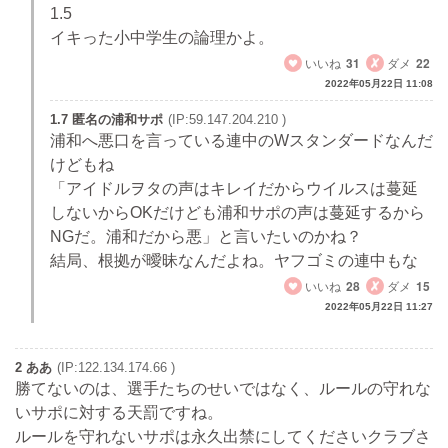
1.5
イキった小中学生の論理かよ。
いいね
31
ダメ
22
2022年05月22日 11:08
1.7 匿名の浦和サポ
(IP:59.147.204.210 )
浦和へ悪口を言っている連中のWスタンダードなんだ
けどもね
「アイドルヲタの声はキレイだからウイルスは蔓延
しないからOKだけども浦和サポの声は蔓延するから
NGだ。浦和だから悪」と言いたいのかね？
結局、根拠が曖昧なんだよね。ヤフゴミの連中もな
いいね
28
ダメ
15
2022年05月22日 11:27
2 ああ
(IP:122.134.174.66 )
勝てないのは、選手たちのせいではなく、ルールの守れな
いサポに対する天罰ですね。
ルールを守れないサポは永久出禁にしてくださいクラブさ