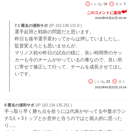
いいね
16
ダメ
7
このコメントに返信
2022年05月22日 09:40
7.1 匿名の浦和サポ
(IP:153.139.131.8 )
選手起用と戦術の問題だと思います。
昨日も後半選手変わってからは押していましたし。
監督変えろとも思いませんが、
マリノス戦や昨日の試合の様に、良い時間帯のサッ
カーも今のチームがやっているの事なので、良い所
に寄せて修正して行って、チームを成長させてほし
いです。
いいね
22
ダメ
2022年05月22日 10:54
8 匿名の浦和サポ
(IP:110.134.135.251 )
手っ取り早く勝ち点を拾うには代表がやってる中盤ボラン
チ3人＋3トップとか意外と合うのではと個人的に思った
り…。