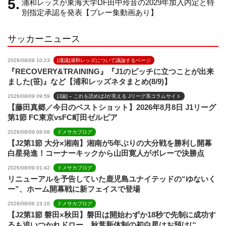
浦和レッズが東海大学DF田中玲音の2029年加入内定と特
e
別指定承認を発表【プレー集動画あり】
サッカーニュース
l
2026/08/09 10:23
[浦議]浦和レッズについて議論するページ
『RECOVERY&TRAINING』『J1のピッチに立つことが出来
ました(笹)』など【浦和レッズネタまとめ(8/9)】
2026/08/09 09:59
[J論] – これを読めばJが見える Jリーグ系コラムサイト
【藤田真郷／今日のベストショット】2026年8月8日 J1リーグ
第1節 FC東京vsFC町田ゼルビア
2026/08/09 08:08
ドメサカブログ
【J2第1節 大分×湘南】湘南が5年ぶりの大分戦を勝利し開幕
白星発進！コーナーキックから山田寛人がボレーで決勝点
2026/08/09 01:42
ドメサカブログ
リニューアルを予告していた鹿児島ユナイテッドの“ゆないく
ー”、ホーム開幕戦に新フェイスで登場
2026/08/08 23:16
ドメサカブログ
【J2第1節 磐田×秋田】磐田は開始わずか18秒で先制に成功す
るも追いつかれドロー 秋葉新体制の初白星はお預けに