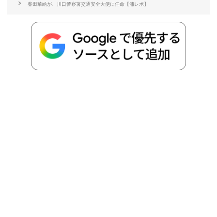
柴田華絵が、川口警察署交通安全大使に任命【浦レポ】
o
e
a
o
i
o
r
t
n
k
e
k