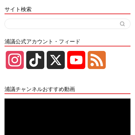
サイト検索
浦議公式アカウント・フィード
I
T
X
Y
F
n
i
o
e
浦議チャンネルおすすめ動画
s
k
u
e
動
画
プ
t
T
T
d
レ
ー
a
o
u
ヤ