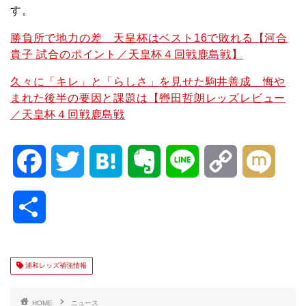
す。
勝負所で地力の差 天皇杯はベスト16で敗れる【河合
貴子 試合のポイント／天皇杯４回戦鹿島戦】
久々に「キレ」と「らしさ」を見せた駒井善成 悔や
まれた後半の要因と課題は【轡田哲朗レッズレビュー
／天皇杯４回戦鹿島戦
F
T
H
E
L
C
M
a
w
a
v
i
o
i
共
c
i
t
e
n
p
x
有
e
t
e
r
e
y
i
浦和レッズ補強情報
b
t
n
n
L
HOME
ニュース