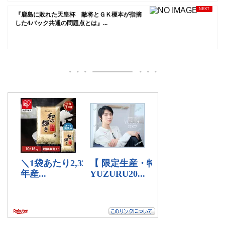
『鹿島に敗れた天皇杯 敵将とＧＫ榎本が指摘
した4バック共通の問題点とは』...