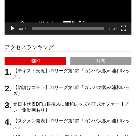
ー
g
k
b
00:00
12:37
r
e
アクセスランキング
a
C
週間
月間
m
h
【テキスト実況】J1リーグ第1節「ガンバ大阪vs浦和レッ
ズ」
【議論はコチラ】J1リーグ第1節「ガンバ大阪vs浦和レッ
a
ズ」
元日本代表DF山根視来に浦和レッズが正式オファー【プ
n
レー集動画あり】
【スタメン発表】J1リーグ第1節「ガンバ大阪vs浦和レッ
n
ズ」