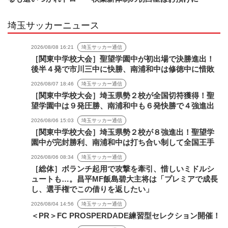
埼玉サッカーニュース
2026/08/08 16:21
埼玉サッカー通信
［関東中学校大会］聖望学園中が初出場で決勝進出！
後半４発で市川三中に快勝、南浦和中は修徳中に惜敗
2026/08/07 18:46
埼玉サッカー通信
［関東中学校大会］埼玉県勢２校が全国切符獲得！聖
望学園中は９発圧勝、南浦和中も６発快勝で４強進出
2026/08/06 15:03
埼玉サッカー通信
［関東中学校大会］埼玉県勢２校が８強進出！聖望学
園中が完封勝利、南浦和中は打ち合い制して全国王手
2026/08/06 08:34
埼玉サッカー通信
［総体］ボランチ起用で攻撃を牽引、惜しいミドルシ
ュートも…。昌平MF飯島碧大主将は「プレミアで成長
し、選手権でこの借りを返したい」
2026/08/04 14:56
埼玉サッカー通信
＜PR＞FC PROSPERDADE練習型セレクション開催！