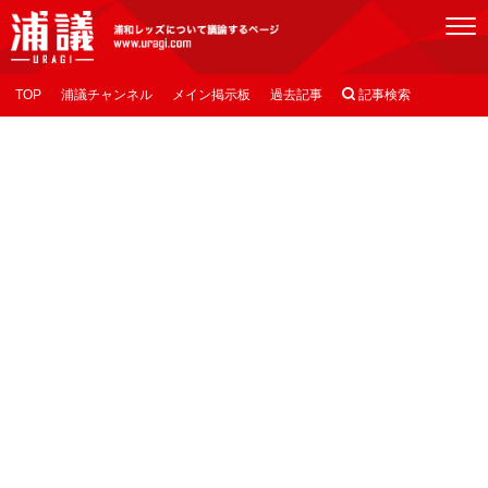
[浦議]浦和レッズについて議論するページ
TOP
浦議チャンネル
メイン掲示板
過去記事

記事検索