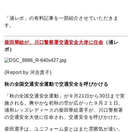
c
i
t
e
n
p
x
有
e
t
e
r
e
y
i
「浦レポ」の有料記事を一部紹介させていただきま
す。
b
t
n
n
L
柴田華絵が、川口警察署交通安全大使に任命
（浦レ
o
e
a
o
i
ポ）
o
r
t
n
k
e
k
(Report by 河合貴子)
秋の全国交通安全運動で交通安全を呼びかける
「秋の全国交通安全運動」が９月21日から30日まで実
施される。爽やかな初秋の空が広がった９月２１日、
浦和レッズレディースの柴田華絵選手が、川口警察署
の交通安全大使に任命され、交通安全を呼びかけた。
柴田選手は、ユニフォーム姿とはまた雰囲気が違い、