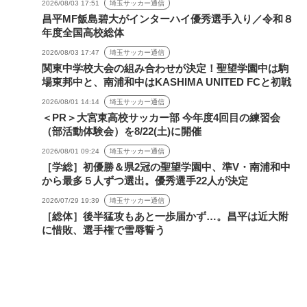
2026/08/03 17:51
埼玉サッカー通信
昌平MF飯島碧大がインターハイ優秀選手入り／令和８
年度全国高校総体
2026/08/03 17:47
埼玉サッカー通信
関東中学校大会の組み合わせが決定！聖望学園中は駒
場東邦中と、南浦和中はKASHIMA UNITED FCと初戦
2026/08/01 14:14
埼玉サッカー通信
＜PR＞大宮東高校サッカー部 今年度4回目の練習会
（部活動体験会）を8/22(土)に開催
2026/08/01 09:24
埼玉サッカー通信
［学総］初優勝＆県2冠の聖望学園中、準V・南浦和中
から最多５人ずつ選出。優秀選手22人が決定
2026/07/29 19:39
埼玉サッカー通信
［総体］後半猛攻もあと一歩届かず…。昌平は近大附
に惜敗、選手権で雪辱誓う