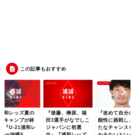
この記事もおすすめ
ース
ニュース
ニュース
浦和レッズ夏の
『後藤、榊原、福
『改めて自分の
縄キャンプが終
田3選手がなでしこ
能性に挑戦し、
』『U-21浦和レ
ジャパンに初選
たなチャンスを
ズvs沖縄S...
出』『浦和レッズ
かみたいという