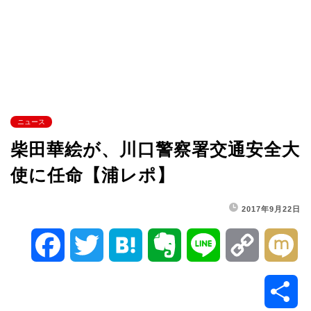
ニュース
柴田華絵が、川口警察署交通安全大
使に任命【浦レポ】
2017年9月22日
F
T
H
E
L
C
M
a
w
a
v
i
o
i
共